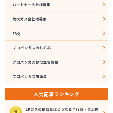
寺田ガスセンター
パートナー会社様募集
社団法人愛媛県LPガス協会
酒井商店
提携ガス会社様募集
松本燃料店
上浦ガス有限会社
FAQ
上甲石油店
上松プロパン株式会社
新谷商店
プロパンガスのしくみ
杉野弘明商店
成田産業株式会社 LPガス事業部
プロパンガスお役立ち情報
西島石油
西日本石油瓦斯株式会社
プロパンガス用語集
大一ガス株式会社
大一ガス株式会社 高岡事業所
大一ガス株式会社 東予営業所
人気記事ランキング
大一ガス株式会社 南予営業所
大一ガス株式会社 四国中央営業所
大一ガス株式会社 宇和島営業所
LPガスの補助金はどうなる？行政・自治体
大和酸素工業株式会社