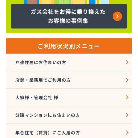
株式会社白石石油店
株式会社富士商会
株式会社芳之内ガス
株式会社木田産業
株式会社和田ガス
丸信ガス株式会社
ご利用状況別メニュー
亀岡ガス販売株式会社
菊間ガス協業組合
戸建住居にお住まいの方
菊間ガス北条ショールーム
吉本商店
店舗・業務用でご利用の方
共同ガス株式会社 松山支店
玉井産業株式会社
広島ガス伯方株式会社
大家様・管理会社 様
高橋商事株式会社
今治プロパンガス株式会社・配送センター
分譲マンションにお住まいの方
今出石油
三原産業株式会社 ガス販売部
集合住宅（賃貸）にご入居の方
三光ガス商会