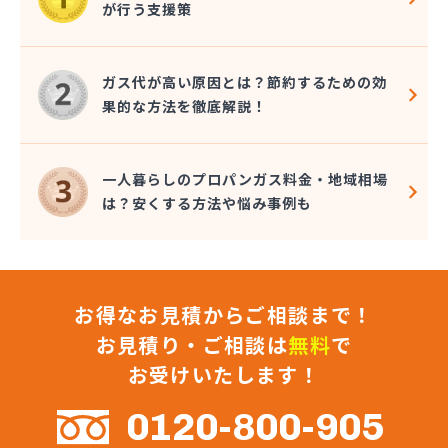
が行う支援策
朝日燃料店
長谷川ガス株式会社
長谷川酸素株式会社
ガス代が高い原因とは？節約するための効
東予液化ガス株式会社 オートガス南高下営業所
果的な方法を徹底解説！
東予液化ガス株式会社 喜田村事業所
東予液化ガス株式会社 本社
藤村石油株式会社 エネルギー事業部-松山
一人暮らしのプロパンガス料金・地域相場
藤村石油株式会社 本社
は？安くする方法や悩み事例も
南予ガス協業組合
二宮ガス
日興石油株式会社 本社・プロパンガス事業部
日興石油株式会社 産業燃料配送センター
お得なお見積からご相談まで！
日豊ガス
日野燃料店有限会社
お見積り・ご相談は
無料
で
八原産業
お受けいたします！
美須賀燃料店
武智燃料店
0120-800-905
福泉株式会社