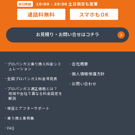
宝ガス株式会社
土日祝日も営業
10:00 - 22:00
受付時間
毛利燃料店
通話料無料
スマホもOK
木村プロパン
矢島プロパン商会
有限会社ウオズミ
お見積り・お問い合せはコチラ
有限会社ニッタンガス
有限会社ヨコガワ
有限会社ヨコガワ
有限会社伊豫燃料
会社概要
プロパンガス乗り換え料金シミ
有限会社越智商会
ュレーション
個人情報保護方針
有限会社河野商店
全国プロパンガス料金早見表
有限会社吉井プロパン
お問い合わせ
プロパンガス適正価格とは？
有限会社玉川液化ガス
地域や会社で異なる料金設定を
有限会社溝田石油
解説
有限会社高橋ガス商会
保証とアフターサポート
有限会社坂東ガス店
有限会社三翔ガス
乗り換え事例集
有限会社小山商店
FAQ
有限会社小野商店