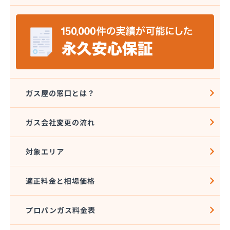
三光ガス商会 伊台出張所
山岡早光商店
四国アストモスガス株式会社松山オートガススタン
ド
四国ガス燃料株式会社 本店
四国ガス燃料株式会社 今治営業所
四国ガス燃料株式会社 上浦出張所
四国ガス燃料株式会社 松山営業所
ガス屋の窓口とは？
四国ガス燃料株式会社 東温出張所
四国ガス燃料株式会社 宇和島営業所
ガス会社変更の流れ
四国ガス燃料株式会社 宇和出張所
四国ガス燃料株式会社 新居浜営業所
対象エリア
四国ガス燃料株式会社 川之江出張所
四国ガス燃料株式会社 西条出張所
四国岩谷産業株式会社 新居浜営業所
適正料金と相場価格
四国岩谷産業株式会社 LPGセンター・松山工場
四国岩谷産業株式会社 今治営業所
プロパンガス料金表
四国岩谷産業株式会社 松山支店・松山営業所
四国溶材商事株式会社