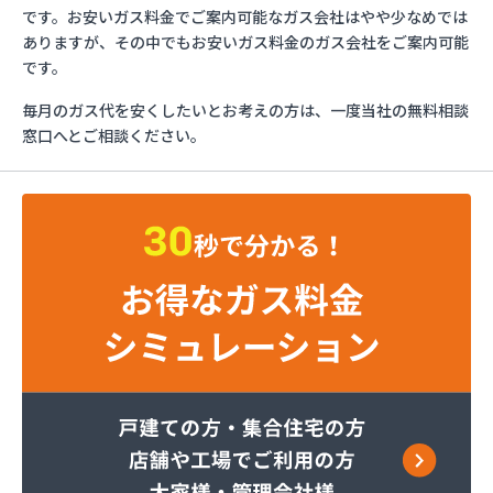
ともざわプロパン
です。お安いガス料金でご案内可能なガス会社はやや少なめでは
マリンガス
ありますが、その中でもお安いガス料金のガス会社をご案内可能
みづほ商店
です。
一般社団法人愛媛県LPガス協会・お客様相談所
毎月のガス代を安くしたいとお考えの方は、一度当社の無料相談
愛媛日商プロパン株式会社 松山営業所
窓口へとご相談ください。
旭物産株式会社
安高ガス商会
安高ガス商会
伊藤忠エネクスホームライフ西日本株式会社 松山
営業所
永田商事株式会社
越智商店
越智燃料店
岡田燃料店
葛西産業株式会社
株式会社エイデン
株式会社フモト商会
株式会社愛媛ガスセンター
株式会社柿原石油