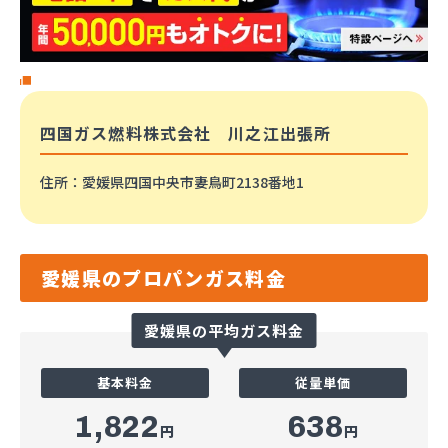
四国ガス燃料株式会社 川之江出張所
住所
：愛媛県四国中央市妻鳥町2138番地1
愛媛県のプロパンガス料金
愛媛県の平均ガス料金
基本料金
従量単価
1,822
638
円
円