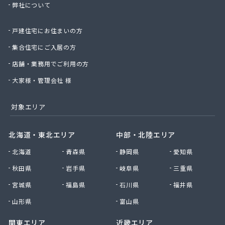
弊社について
有限会社昭英ガス
有限会社城北ガス電機商会
戸建住宅にお住まいの方
有限会社椙野ガス
有限会社石丸ガス商会
集合住宅にご入居の方
有限会社村田ガス
店舗・業務用でご利用の方
有限会社大政ガス
有限会社大西太商店
大家様・管理会社 様
有限会社谷口ガス商会
有限会社中武商事
対象エリア
有限会社長瀬商店
有限会社藤田商店
北海道・東北エリア
中部・北陸エリア
有限会社白石一商会
北海道
青森県
静岡県
愛知県
有限会社福田酸素商会 プロパン部
有限会社兵頭燃料店
秋田県
岩手県
岐阜県
三重県
有限会社平田ガスセンター
宮城県
福島県
石川県
福井県
有限会社豊後屋瓦斯
来島商店
山形県
富山県
関東エリア
近畿エリア