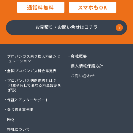
毛利燃料店
通話料無料
スマホもOK
木村プロパン
矢島プロパン商会
有限会社ウオズミ
お見積り・お問い合せはコチラ
有限会社ニッタンガス
有限会社ヨコガワ
有限会社ヨコガワ
有限会社伊豫燃料
会社概要
プロパンガス乗り換え料金シミ
有限会社越智商会
ュレーション
個人情報保護方針
有限会社河野商店
全国プロパンガス料金早見表
有限会社吉井プロパン
お問い合わせ
プロパンガス適正価格とは？
有限会社玉川液化ガス
地域や会社で異なる料金設定を
有限会社溝田石油
解説
有限会社高橋ガス商会
保証とアフターサポート
有限会社坂東ガス店
有限会社三翔ガス
乗り換え事例集
有限会社小山商店
FAQ
有限会社小野商店
弊社について
有限会社昭英ガス