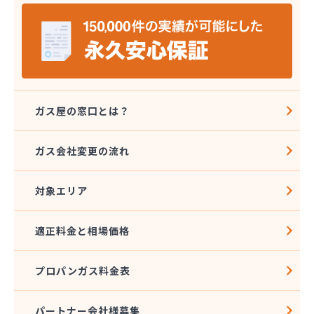
山岡早光商店
四国アストモスガス株式会社松山オートガススタン
ド
四国ガス燃料株式会社 本店
四国ガス燃料株式会社 今治営業所
四国ガス燃料株式会社 上浦出張所
四国ガス燃料株式会社 松山営業所
ガス屋の窓口とは？
四国ガス燃料株式会社 東温出張所
四国ガス燃料株式会社 宇和島営業所
ガス会社変更の流れ
四国ガス燃料株式会社 宇和出張所
四国ガス燃料株式会社 新居浜営業所
対象エリア
四国ガス燃料株式会社 川之江出張所
四国ガス燃料株式会社 西条出張所
四国岩谷産業株式会社 新居浜営業所
適正料金と相場価格
四国岩谷産業株式会社 LPGセンター・松山工場
四国岩谷産業株式会社 今治営業所
プロパンガス料金表
四国岩谷産業株式会社 松山支店・松山営業所
四国溶材商事株式会社
寺田ガスセンター
パートナー会社様募集