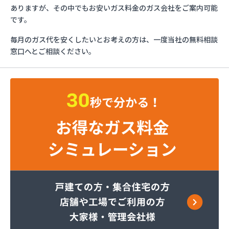
マリンガス
ありますが、その中でもお安いガス料金のガス会社をご案内可能
みづほ商店
です。
一般社団法人愛媛県LPガス協会・お客様相談所
毎月のガス代を安くしたいとお考えの方は、一度当社の無料相談
愛媛日商プロパン株式会社 松山営業所
窓口へとご相談ください。
旭物産株式会社
安高ガス商会
安高ガス商会
伊藤忠エネクスホームライフ西日本株式会社 松山
営業所
永田商事株式会社
越智商店
越智燃料店
岡田燃料店
葛西産業株式会社
株式会社エイデン
株式会社フモト商会
株式会社愛媛ガスセンター
株式会社柿原石油
株式会社丸源ガス