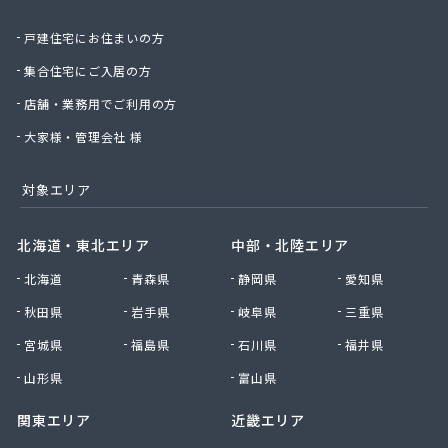
有限会社城北ガス電機商会
戸建住宅にお住まいの方
有限会社椙野ガス
有限会社石丸ガス商会
集合住宅にご入居の方
有限会社村田ガス
店舗・業務用でご利用の方
有限会社大政ガス
有限会社大西太商店
大家様・管理会社 様
有限会社谷口ガス商会
有限会社中武商事
対象エリア
有限会社長瀬商店
有限会社藤田商店
北海道・東北エリア
中部・北陸エリア
有限会社白石一商会
北海道
青森県
静岡県
愛知県
有限会社福田酸素商会 プロパン部
有限会社兵頭燃料店
秋田県
岩手県
岐阜県
三重県
有限会社平田ガスセンター
宮城県
福島県
石川県
福井県
有限会社豊後屋瓦斯
来島商店
山形県
富山県
関東エリア
近畿エリア