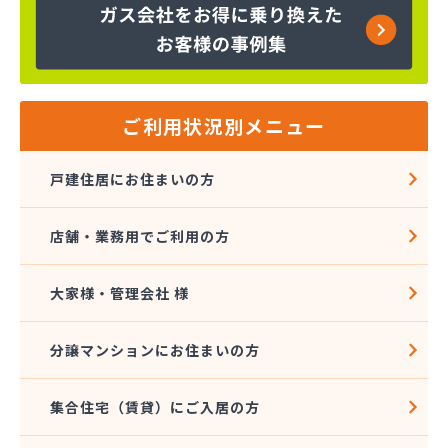
株式会社富士商会
株式会社芳之内ガス
株式会社木田産業
株式会社和田ガス
丸信ガス株式会社
ご利用状況別メニュー
亀岡ガス販売株式会社
菊間ガス協業組合
戸建住居にお住まいの方
菊間ガス北条ショールーム
吉本商店
店舗・業務用でご利用の方
共同ガス株式会社 松山支店
玉井産業株式会社
広島ガス伯方株式会社
大家様・管理会社 様
高橋商事株式会社
今治プロパンガス株式会社・配送センター
分譲マンションにお住まいの方
今出石油
三原産業株式会社 ガス販売部
集合住宅（賃貸）にご入居の方
三光ガス商会
三光ガス商会 伊台出張所