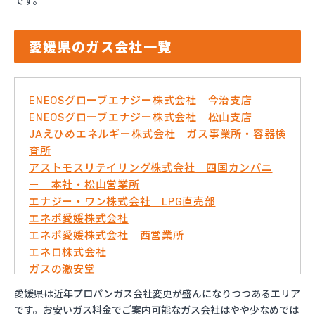
です。
愛媛県のガス会社一覧
ENEOSグローブエナジー株式会社 今治支店
ENEOSグローブエナジー株式会社 松山支店
JAえひめエネルギー株式会社 ガス事業所・容器検
査所
アストモスリテイリング株式会社 四国カンパニ
ー 本社・松山営業所
エナジー・ワン株式会社 LPG直売部
エネポ愛媛株式会社
エネポ愛媛株式会社 西営業所
エネロ株式会社
ガスの激安堂
ガス太郎
愛媛県は近年プロパンガス会社変更が盛んになりつつあるエリア
ともざわプロパン
です。お安いガス料金でご案内可能なガス会社はやや少なめでは