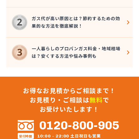
長谷川ガス株式会社
長谷川酸素株式会社
ガス代が高い原因とは？節約するための効
東予液化ガス株式会社 オートガス南高下営業所
果的な方法を徹底解説！
東予液化ガス株式会社 喜田村事業所
東予液化ガス株式会社 本社
藤村石油株式会社 エネルギー事業部-松山
一人暮らしのプロパンガス料金・地域相場
藤村石油株式会社 本社
は？安くする方法や悩み事例も
南予ガス協業組合
二宮ガス
日興石油株式会社 本社・プロパンガス事業部
日興石油株式会社 産業燃料配送センター
お得なお見積からご相談まで！
日豊ガス
日野燃料店有限会社
お見積り・ご相談は
無料
で
八原産業
お受けいたします！
美須賀燃料店
武智燃料店
0120-800-905
福泉株式会社
宝ガス株式会社
土日祝日も営業
10:00 - 22:00
受付時間