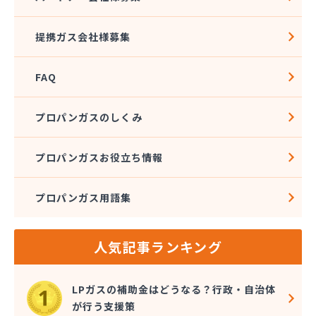
社団法人愛媛県LPガス協会
酒井商店
提携ガス会社様募集
松本燃料店
上浦ガス有限会社
FAQ
上甲石油店
上松プロパン株式会社
新谷商店
プロパンガスのしくみ
杉野弘明商店
成田産業株式会社 LPガス事業部
プロパンガスお役立ち情報
西島石油
西日本石油瓦斯株式会社
プロパンガス用語集
大一ガス株式会社
大一ガス株式会社 高岡事業所
大一ガス株式会社 東予営業所
人気記事ランキング
大一ガス株式会社 南予営業所
大一ガス株式会社 四国中央営業所
大一ガス株式会社 宇和島営業所
LPガスの補助金はどうなる？行政・自治体
大和酸素工業株式会社
が行う支援策
朝日燃料店