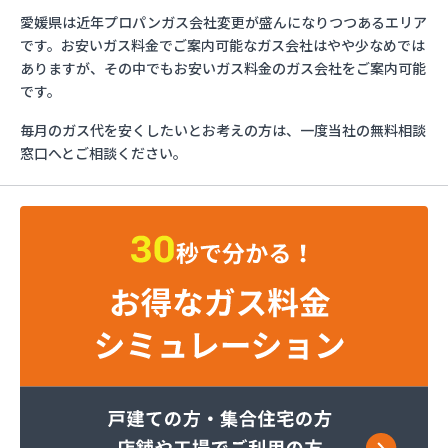
ガス太郎
愛媛県は近年プロパンガス会社変更が盛んになりつつあるエリア
ともざわプロパン
です。お安いガス料金でご案内可能なガス会社はやや少なめでは
マリンガス
ありますが、その中でもお安いガス料金のガス会社をご案内可能
みづほ商店
です。
一般社団法人愛媛県LPガス協会・お客様相談所
毎月のガス代を安くしたいとお考えの方は、一度当社の無料相談
愛媛日商プロパン株式会社 松山営業所
窓口へとご相談ください。
旭物産株式会社
安高ガス商会
安高ガス商会
伊藤忠エネクスホームライフ西日本株式会社 松山
営業所
永田商事株式会社
越智商店
越智燃料店
岡田燃料店
葛西産業株式会社
株式会社エイデン
株式会社フモト商会
株式会社愛媛ガスセンター