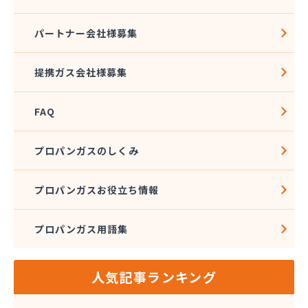
四国溶材商事株式会社
寺田ガスセンター
パートナー会社様募集
社団法人愛媛県LPガス協会
酒井商店
提携ガス会社様募集
松本燃料店
上浦ガス有限会社
FAQ
上甲石油店
上松プロパン株式会社
新谷商店
プロパンガスのしくみ
杉野弘明商店
成田産業株式会社 LPガス事業部
プロパンガスお役立ち情報
西島石油
西日本石油瓦斯株式会社
プロパンガス用語集
大一ガス株式会社
大一ガス株式会社 高岡事業所
大一ガス株式会社 東予営業所
人気記事ランキング
大一ガス株式会社 南予営業所
大一ガス株式会社 四国中央営業所