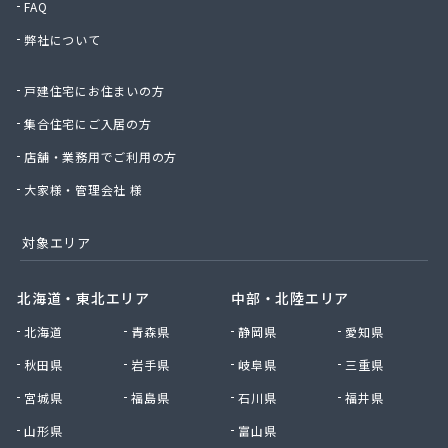
FAQ
有限会社小野商店
弊社について
有限会社昭英ガス
有限会社城北ガス電機商会
戸建住宅にお住まいの方
有限会社椙野ガス
有限会社石丸ガス商会
集合住宅にご入居の方
有限会社村田ガス
店舗・業務用でご利用の方
有限会社大政ガス
有限会社大西太商店
大家様・管理会社 様
有限会社谷口ガス商会
有限会社中武商事
対象エリア
有限会社長瀬商店
有限会社藤田商店
北海道・東北エリア
中部・北陸エリア
有限会社白石一商会
北海道
青森県
静岡県
愛知県
有限会社福田酸素商会 プロパン部
有限会社兵頭燃料店
秋田県
岩手県
岐阜県
三重県
有限会社平田ガスセンター
宮城県
福島県
石川県
福井県
有限会社豊後屋瓦斯
来島商店
山形県
富山県