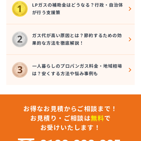
大一ガス株式会社 宇和島営業所
LPガスの補助金はどうなる？行政・自治体
大和酸素工業株式会社
が行う支援策
朝日燃料店
長谷川ガス株式会社
長谷川酸素株式会社
ガス代が高い原因とは？節約するための効
東予液化ガス株式会社 オートガス南高下営業所
果的な方法を徹底解説！
東予液化ガス株式会社 喜田村事業所
東予液化ガス株式会社 本社
藤村石油株式会社 エネルギー事業部-松山
一人暮らしのプロパンガス料金・地域相場
藤村石油株式会社 本社
は？安くする方法や悩み事例も
南予ガス協業組合
二宮ガス
日興石油株式会社 本社・プロパンガス事業部
日興石油株式会社 産業燃料配送センター
お得なお見積からご相談まで！
日豊ガス
日野燃料店有限会社
お見積り・ご相談は
無料
で
八原産業
お受けいたします！
美須賀燃料店
武智燃料店