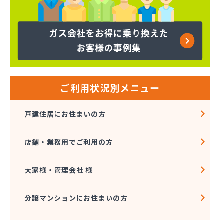
株式会社天宗 今治ガスセンター
株式会社東燃
株式会社白石石油店
株式会社富士商会
株式会社芳之内ガス
株式会社木田産業
株式会社和田ガス
丸信ガス株式会社
ご利用状況別メニュー
亀岡ガス販売株式会社
菊間ガス協業組合
戸建住居にお住まいの方
菊間ガス北条ショールーム
吉本商店
店舗・業務用でご利用の方
共同ガス株式会社 松山支店
玉井産業株式会社
広島ガス伯方株式会社
大家様・管理会社 様
高橋商事株式会社
今治プロパンガス株式会社・配送センター
分譲マンションにお住まいの方
今出石油
三原産業株式会社 ガス販売部