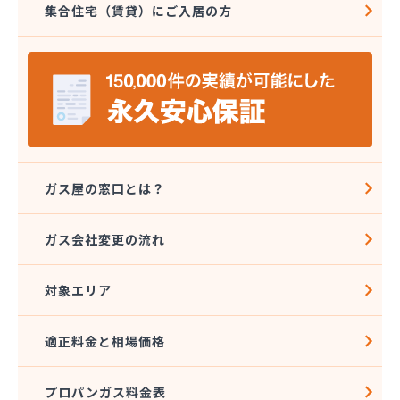
集合住宅（賃貸）にご入居の方
三光ガス商会
三光ガス商会 伊台出張所
山岡早光商店
四国アストモスガス株式会社松山オートガススタン
ド
四国ガス燃料株式会社 本店
四国ガス燃料株式会社 今治営業所
四国ガス燃料株式会社 上浦出張所
四国ガス燃料株式会社 松山営業所
ガス屋の窓口とは？
四国ガス燃料株式会社 東温出張所
四国ガス燃料株式会社 宇和島営業所
ガス会社変更の流れ
四国ガス燃料株式会社 宇和出張所
四国ガス燃料株式会社 新居浜営業所
対象エリア
四国ガス燃料株式会社 川之江出張所
四国ガス燃料株式会社 西条出張所
四国岩谷産業株式会社 新居浜営業所
適正料金と相場価格
四国岩谷産業株式会社 LPGセンター・松山工場
四国岩谷産業株式会社 今治営業所
プロパンガス料金表
四国岩谷産業株式会社 松山支店・松山営業所