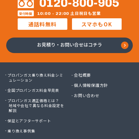
0120-800-905
福泉株式会社
宝ガス株式会社
土日祝日も営業
10:00 - 22:00
受付時間
毛利燃料店
通話料無料
スマホもOK
木村プロパン
矢島プロパン商会
有限会社ウオズミ
お見積り・お問い合せはコチラ
有限会社ニッタンガス
有限会社ヨコガワ
有限会社ヨコガワ
有限会社伊豫燃料
会社概要
プロパンガス乗り換え料金シミ
有限会社越智商会
ュレーション
個人情報保護方針
有限会社河野商店
全国プロパンガス料金早見表
有限会社吉井プロパン
お問い合わせ
プロパンガス適正価格とは？
有限会社玉川液化ガス
地域や会社で異なる料金設定を
有限会社溝田石油
解説
有限会社高橋ガス商会
保証とアフターサポート
有限会社坂東ガス店
有限会社三翔ガス
乗り換え事例集
有限会社小山商店