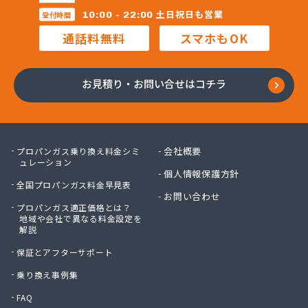
昭和電工株式会社熊本ガスセンター
土日祝日も営業
10:00 - 22:00
受付時間
松村石油ガス商会
通話料無料
スマホもOK
松島プロパンガス株式会社
上村商店
上竹プロパン
お見積り・お問い合せはコチラ
城南プロパンガス商会
人吉ガス協同組合
人吉木炭株式会社
清藤石油
会社概要
プロパンガス乗り換え料金シミ
西吉美商店
ュレーション
個人情報保護方針
西村電機プロパン
全国プロパンガス料金早見表
西島燃料店
お問い合わせ
プロパンガス適正価格とは？
西部ガスエネルギー株式会社 熊本支店
地域や会社で異なる料金設定を
川口ガス設備
解説
泉プロパンガス
保証とアフターサポート
早川俊春商店
村上プロパン店
乗り換え事例集
村本商店
FAQ
太栄プロパンガス株式会社