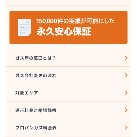
株式会社八代協同ガス配送センター
株式会社野田住宅産業
関本プロパン商店
岩崎プロパン
岩谷産業株式会社 エネルギー熊本支店
吉住酸素工業株式会社
吉田屋商店
吉武産業株式会社
ガス屋の窓口とは？
吉武産業株式会社熊本支店
宮崎米店
ガス会社変更の流れ
宮本利一プロパン店
橋口商店
対象エリア
玉名LPガス保安センター
玉名プロパン販売所
玉名団地プロパン株式会社
適正料金と相場価格
九州石油ガス株式会社熊本オフィス
熊本LPガス保安センター
プロパンガス料金表
熊本ガス開発株式会社
熊本クミアイプロパン株式会社