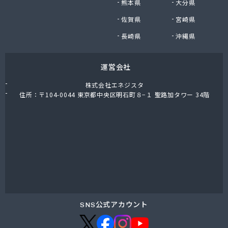
熊本県
大分県
福岡酸素株式会社熊本支社
佐賀県
宮崎県
福岡酸素株式会社八代出張所
平林プロパン商会
長崎県
沖縄県
堀石油ガス株式会社
籾田農機商会
運営会社
野中石油プロパン有限会社
有限会社おざわ商会
株式会社エネジスタ
有限会社オヤマガス
住所：〒104-0044 東京都中央区明石町８−１ 聖路加タワー 34階
有限会社たかもと
有限会社たかもと
有限会社ますだ
有限会社ユプロ
有限会社伊木産業
有限会社井出商店
有限会社雨屋
有限会社栄希興産
有限会社永野燃料
SNS公式アカウント
有限会社益城屋商店
有限会社加納商店