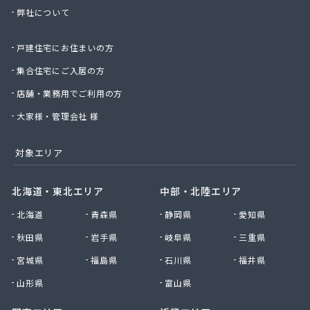
弊社について
太陽ガス株式会社
帯山プロパン
戸建住宅にお住まいの方
大幸プロパン株式会社
大鵬ホーム産業株式会社
集合住宅にご入居の方
大鵬興産合資会社
店舗・業務用でご利用の方
大牟田ガスエネルギー株式会社玉名営業所
大和プロパン
大家様・管理会社 様
第一プロパン株式会社
第一マルヰガス株式会社
対象エリア
中曽根プロパン店
塚本商事
北海道・東北エリア
中部・北陸エリア
天明プロパン工業
北海道
青森県
静岡県
愛知県
東部プロパン
藤木プロパン燃料店
秋田県
岩手県
岐阜県
三重県
徳丸プロパン
宮城県
福島県
石川県
福井県
内山商店株式会社
南九州マルヰ株式会社 進栄ガス営業所
山形県
富山県
南九州マルヰ株式会社 本社