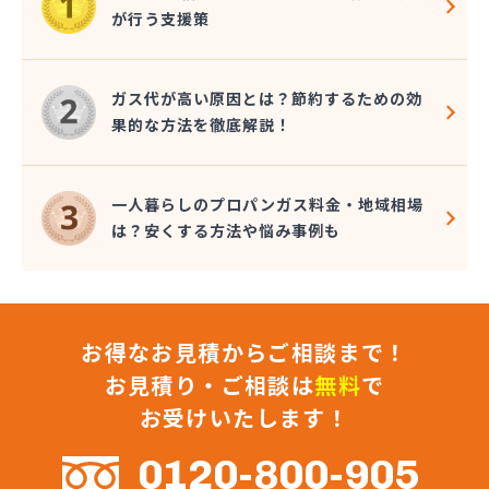
幸輝住設株式会社
が行う支援策
広瀬プロパン
荒木商店
合資会社阿蘇プロパン商会
ガス代が高い原因とは？節約するための効
合資会社花田プロパン
果的な方法を徹底解説！
合資会社台信商店
佐伯商店
堺プロパン店
一人暮らしのプロパンガス料金・地域相場
三愛オブリガス九州株式会社 熊本営業所
は？安くする方法や悩み事例も
三愛オブリガス九州株式会社 熊本支店
三星實業株式会社
山口プロパン
山田商店
お得なお見積からご相談まで！
山部石油店
狩場ガス住機株式会社
お見積り・ご相談は
無料
で
緒方瓦斯店
お受けいたします！
緒方石油店
小原プロパン
0120-800-905
小川商店