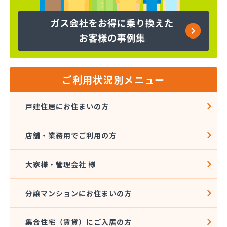
株式会社吉田林蔵商店
株式会社吉本商事
株式会社玉名商会
株式会社九州エネルギー協同管理
株式会社九州高圧容器検査所
株式会社熊本LPGセンター八代営業所
株式会社熊本石油玉名充填所
ご利用状況別メニュー
株式会社熊本中央ガスセンター
株式会社源商店
戸建住居にお住まいの方
株式会社古屋産業
株式会社三愛ガスサービス熊本事業所
店舗・業務用でご利用の方
株式会社城南ガス
株式会社人吉石油 本社・ガス部・人吉西給油所
株式会社翠松園G.G
大家様・管理会社 様
株式会社青山商店
株式会社谷口ショップ
分譲マンションにお住まいの方
株式会社竹本商会
株式会社島津商会
集合住宅（賃貸）にご入居の方
株式会社南九州マルヰガス