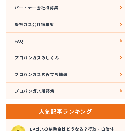
熊本クミアイプロパン株式会社 城北配送センター
パートナー会社様募集
熊本クミアイプロパン株式会社 阿蘇配送センター
熊本液化石油ガス事業協同組合
提携ガス会社様募集
熊本県LPガス協会（一般社団法人）お客様相談所
熊本酸素株式会社
FAQ
熊本石油株式会社 Dr・Drive 健軍エコ・ステー
ション
熊本石油株式会社 Dr・Drive 清水エコ・ステー
プロパンガスのしくみ
ション
熊本石油株式会社 熊本充填センター 池田充填所
プロパンガスお役立ち情報
熊本石油株式会社 春日オートガス・スタンド
熊本石油株式会社 阿蘇充填所
プロパンガス用語集
熊本石油株式会社 宇土充填所
熊本石油株式会社 城北燃料センター
熊本石油株式会社 人吉充填・油槽所
人気記事ランキング
熊本石油株式会社 人吉充填・油槽所
熊本石油株式会社 八代ガスセンター
光永プロパン店
LPガスの補助金はどうなる？行政・自治体