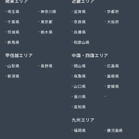
関東エリア
近畿エリア
南九州マルヰ株式会社 人吉営業所
南九州マルヰ株式会社 人吉営業所
埼玉県
神奈川県
滋賀県
京都府
南九州マルヰ株式会社 八代営業所
千葉県
東京都
奈良県
大阪府
南国殖産株式会社 熊本支店ガス課
茨城県
栃木県
兵庫県
NXエネルギー九州株式会社 雲雀丘出張所
NXエネルギー九州株式会社 熊本営業所
群馬県
和歌山県
NXエネルギー九州株式会社 熊本支店 熊本南営
業所
甲信越エリア
中国・四国エリア
NXエネルギー九州株式会社 熊本東営業所
山梨県
長野県
岡山県
広島県
NXエネルギー九州株式会社 熊本北営業所
新潟県
鳥取県
島根県
NXエネルギー九州株式会社 城北営業所
日通プロパン玉名特約店
山口県
愛媛県
NX商事株式会社LPガス事業所
香川県
徳島県
日豊興産株式会社 本社事務所
迫田商店
高知県
八代市プロパンガス協同組合
九州エリア
肥後協同ガス配送センター株式会社
富士設備
福岡県
鹿児島県
福岡酸素株式会社宇城出張所