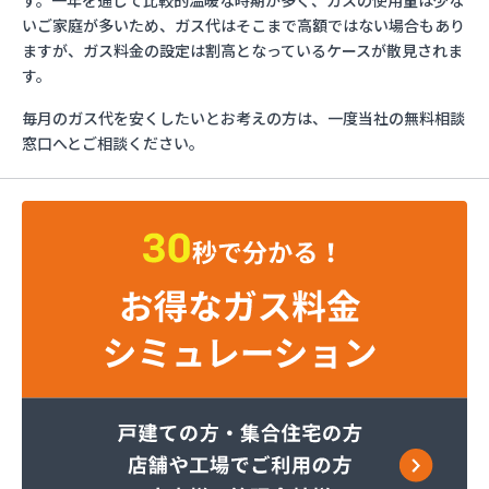
す。一年を通じて比較的温暖な時期が多く、ガスの使用量は少な
さかいや
いご家庭が多いため、ガス代はそこまで高額ではない場合もあり
サンエス設備機器株式会社
ますが、ガス料金の設定は割高となっているケースが散見されま
フルキ石油株式会社 ガス部
す。
むらた
毎月のガス代を安くしたいとお考えの方は、一度当社の無料相談
ライフガス山口
窓口へとご相談ください。
リボンガス株式会社
愛和
井上商店
宇土ガス株式会社
永田商店
岡崎商店
株式会社Misumi
株式会社Misumi熊本オフィス オートガススタン
ド
株式会社Misumi熊本オフィス ミスミガス熊本
店・石油・ガス卸部
株式会社アイティーエス
株式会社アイティーエス 南支店
株式会社イデックスガス 熊本中央営業所