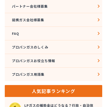
熊本クミアイプロパン株式会社 城北配送センター
パートナー会社様募集
熊本クミアイプロパン株式会社 阿蘇配送センター
熊本液化石油ガス事業協同組合
提携ガス会社様募集
熊本県LPガス協会（一般社団法人）お客様相談所
熊本酸素株式会社
FAQ
熊本石油株式会社 Dr・Drive 健軍エコ・ステー
ション
熊本石油株式会社 Dr・Drive 清水エコ・ステー
プロパンガスのしくみ
ション
熊本石油株式会社 熊本充填センター 池田充填所
プロパンガスお役立ち情報
熊本石油株式会社 春日オートガス・スタンド
熊本石油株式会社 阿蘇充填所
プロパンガス用語集
熊本石油株式会社 宇土充填所
熊本石油株式会社 城北燃料センター
熊本石油株式会社 人吉充填・油槽所
人気記事ランキング
熊本石油株式会社 人吉充填・油槽所
熊本石油株式会社 八代ガスセンター
光永プロパン店
LPガスの補助金はどうなる？行政・自治体