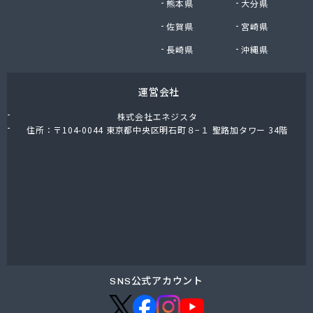
熊本県
大分県
福岡酸素株式会社熊本支社
佐賀県
宮崎県
福岡酸素株式会社八代出張所
平林プロパン商会
長崎県
沖縄県
堀石油ガス株式会社
籾田農機商会
運営会社
野中石油プロパン有限会社
有限会社おざわ商会
株式会社エネジスタ
有限会社オヤマガス
住所：〒104-0044 東京都中央区明石町８−１ 聖路加タワー 34階
有限会社たかもと
有限会社たかもと
有限会社ますだ
有限会社ユプロ
有限会社伊木産業
有限会社井出商店
有限会社雨屋
有限会社栄希興産
有限会社永野燃料
SNS公式アカウント
有限会社益城屋商店
有限会社加納商店