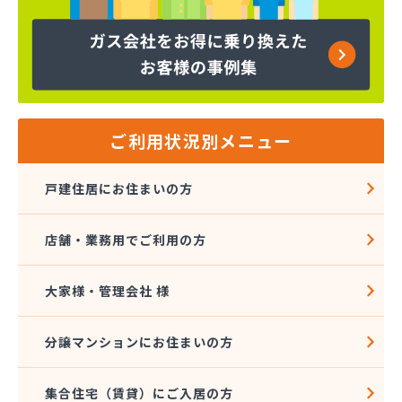
株式会社吉田林蔵商店
株式会社吉本商事
株式会社玉名商会
株式会社九州エネルギー協同管理
株式会社九州高圧容器検査所
株式会社熊本LPGセンター八代営業所
株式会社熊本石油玉名充填所
ご利用状況別メニュー
株式会社熊本中央ガスセンター
株式会社源商店
戸建住居にお住まいの方
株式会社古屋産業
株式会社三愛ガスサービス熊本事業所
店舗・業務用でご利用の方
株式会社城南ガス
株式会社人吉石油 本社・ガス部・人吉西給油所
株式会社翠松園G.G
大家様・管理会社 様
株式会社青山商店
株式会社谷口ショップ
分譲マンションにお住まいの方
株式会社竹本商会
株式会社島津商会
集合住宅（賃貸）にご入居の方
株式会社南九州マルヰガス