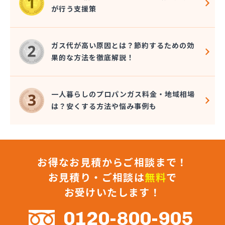
幸輝住設株式会社
が行う支援策
広瀬プロパン
荒木商店
合資会社阿蘇プロパン商会
ガス代が高い原因とは？節約するための効
合資会社花田プロパン
果的な方法を徹底解説！
合資会社台信商店
佐伯商店
堺プロパン店
一人暮らしのプロパンガス料金・地域相場
三愛オブリガス九州株式会社 熊本営業所
は？安くする方法や悩み事例も
三愛オブリガス九州株式会社 熊本支店
三星實業株式会社
山口プロパン
山田商店
お得なお見積からご相談まで！
山部石油店
狩場ガス住機株式会社
お見積り・ご相談は
無料
で
緒方瓦斯店
お受けいたします！
緒方石油店
小原プロパン
0120-800-905
小川商店