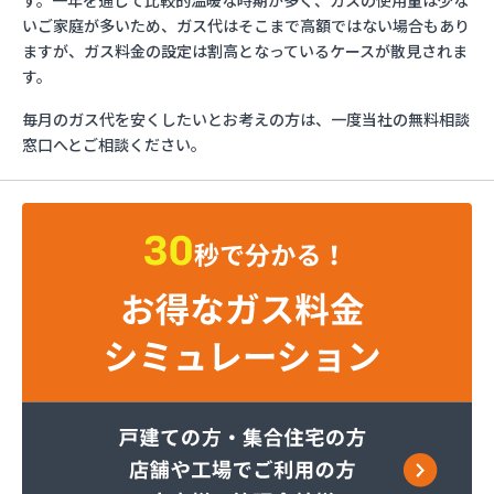
す。一年を通じて比較的温暖な時期が多く、ガスの使用量は少な
さかいや
いご家庭が多いため、ガス代はそこまで高額ではない場合もあり
サンエス設備機器株式会社
ますが、ガス料金の設定は割高となっているケースが散見されま
フルキ石油株式会社 ガス部
す。
むらた
毎月のガス代を安くしたいとお考えの方は、一度当社の無料相談
ライフガス山口
窓口へとご相談ください。
リボンガス株式会社
愛和
井上商店
宇土ガス株式会社
永田商店
岡崎商店
株式会社Misumi
株式会社Misumi熊本オフィス オートガススタン
ド
株式会社Misumi熊本オフィス ミスミガス熊本
店・石油・ガス卸部
株式会社アイティーエス
株式会社アイティーエス 南支店
株式会社イデックスガス 熊本中央営業所