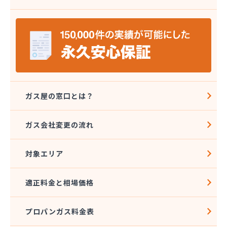
株式会社八代協同ガス配送センター
株式会社野田住宅産業
関本プロパン商店
岩崎プロパン
岩谷産業株式会社 エネルギー熊本支店
吉住酸素工業株式会社
吉田屋商店
吉武産業株式会社
ガス屋の窓口とは？
吉武産業株式会社熊本支店
宮崎米店
ガス会社変更の流れ
宮本利一プロパン店
橋口商店
対象エリア
玉名LPガス保安センター
玉名プロパン販売所
玉名団地プロパン株式会社
適正料金と相場価格
九州石油ガス株式会社熊本オフィス
熊本LPガス保安センター
プロパンガス料金表
熊本ガス開発株式会社
熊本クミアイプロパン株式会社