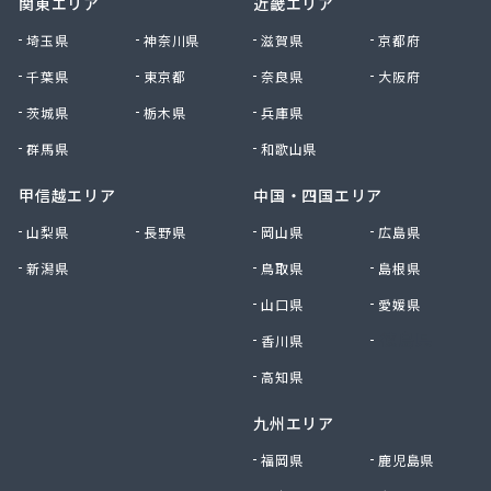
関東エリア
近畿エリア
南九州マルヰ株式会社 人吉営業所
南九州マルヰ株式会社 人吉営業所
埼玉県
神奈川県
滋賀県
京都府
南九州マルヰ株式会社 八代営業所
千葉県
東京都
奈良県
大阪府
南国殖産株式会社 熊本支店ガス課
茨城県
栃木県
兵庫県
NXエネルギー九州株式会社 雲雀丘出張所
NXエネルギー九州株式会社 熊本営業所
群馬県
和歌山県
NXエネルギー九州株式会社 熊本支店 熊本南営
業所
甲信越エリア
中国・四国エリア
NXエネルギー九州株式会社 熊本東営業所
山梨県
長野県
岡山県
広島県
NXエネルギー九州株式会社 熊本北営業所
新潟県
鳥取県
島根県
NXエネルギー九州株式会社 城北営業所
日通プロパン玉名特約店
山口県
愛媛県
NX商事株式会社LPガス事業所
香川県
徳島県
日豊興産株式会社 本社事務所
迫田商店
高知県
八代市プロパンガス協同組合
九州エリア
肥後協同ガス配送センター株式会社
富士設備
福岡県
鹿児島県
福岡酸素株式会社宇城出張所