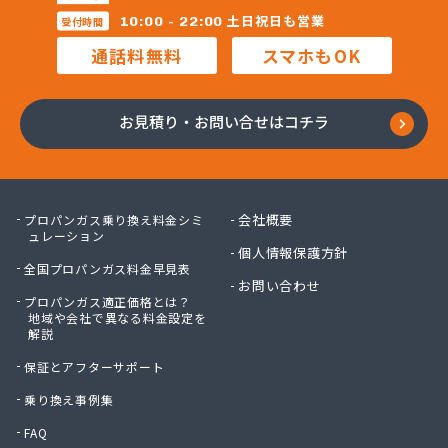
昭和電工株式会社熊本ガスセンター
土日祝日も営業
10:00 - 22:00
受付時間
松村石油ガス商会
通話料無料
スマホもOK
松島プロパンガス株式会社
上村商店
上竹プロパン
お見積り・お問い合せはコチラ
城南プロパンガス商会
人吉ガス協同組合
人吉木炭株式会社
清藤石油
会社概要
プロパンガス乗り換え料金シミ
西吉美商店
ュレーション
個人情報保護方針
西村電機プロパン
全国プロパンガス料金早見表
西島燃料店
お問い合わせ
プロパンガス適正価格とは？
西部ガスエネルギー株式会社 熊本支店
地域や会社で異なる料金設定を
川口ガス設備
解説
泉プロパンガス
保証とアフターサポート
早川俊春商店
村上プロパン店
乗り換え事例集
村本商店
FAQ
太栄プロパンガス株式会社