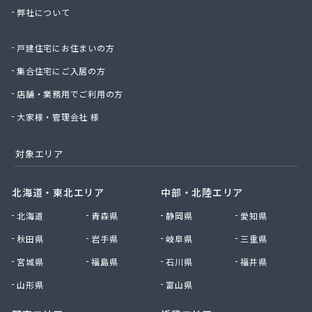
弊社について
太陽ガス株式会社
帯山プロパン
戸建住宅にお住まいの方
大幸プロパン株式会社
大鵬ホーム産業株式会社
集合住宅にご入居の方
大鵬興産合資会社
店舗・業務用でご利用の方
大牟田ガスエネルギー株式会社玉名営業所
大和プロパン
大家様・管理会社 様
第一プロパン株式会社
第一マルヰガス株式会社
対象エリア
中曽根プロパン店
塚本商事
北海道・東北エリア
中部・北陸エリア
天明プロパン工業
北海道
青森県
静岡県
愛知県
東部プロパン
藤木プロパン燃料店
秋田県
岩手県
岐阜県
三重県
徳丸プロパン
宮城県
福島県
石川県
福井県
内山商店株式会社
南九州マルヰ株式会社 進栄ガス営業所
山形県
富山県
南九州マルヰ株式会社 本社