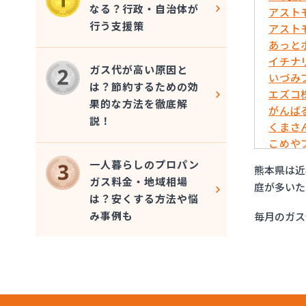
なる？行政・自治体が
アスト
行う支援策
アスト
あっと
イチナ
ガス代が高い原因と
いづみ
は？節約するための効
エズコ
果的な方法を徹底解
がんば
説！
くまさ
こめや
さかい
一人暮らしのプロパン
熊本県は近
サンエ
ガス料金・地域相場
庭が多いた
フルキ
は？安くする方法や悩
むらた
み事例も
毎月のガス
ライフ
リボン
愛和
井上商
宇土ガ