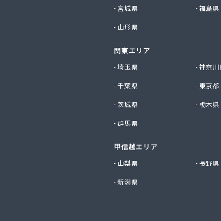
社フジイエネルギー
宮城県
福島県
社ホームエネルギー南九州
山形県
社ホームエネルギー南九州
社ミスミ 八代支店
関東エリア
社ミスミ 八代事業所
社ライフサポート九州 LPガス課
埼玉県
神奈川
社丸仙商会
千葉県
東京都
社吉田林蔵商店
社吉本商事
茨城県
栃木県
社玉名商会
群馬県
社九州エネルギー協同管理
社九州高圧容器検査所
社熊本LPGセンター八代営業所
甲信越エリア
社熊本石油玉名充填所
山梨県
長野県
社熊本中央ガスセンター
新潟県
社源商店
社古屋産業
社三愛ガスサービス熊本事業所
社城南ガス