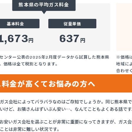
熊本県の平均ガス料金
基本料金
従量単価
1,673
637
円
円
センター公表の2025年2月度データから試算した熊本県
※価格
。価格は全て税別となります。
地域に
合わせ
ス料金が高くてお悩みの方へ
ガス会社によってバラバラなのはご存知でしょうか。同じ熊本県
いけど、お隣さんはずいぶん安い…、なんてこともよくある話です
お安いガス会社を選ぶことが非常に重要になってきますが、ガス会社
ことは非常に難しい状況です。