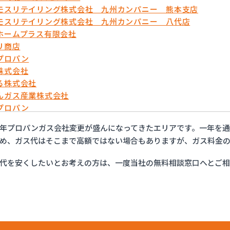
モスリテイリング株式会社 九州カンパニー 熊本支店
モスリテイリング株式会社 九州カンパニー 八代店
ホームプラス有限会社
リ商店
プロパン
株式会社
る株式会社
んガス産業株式会社
プロパン
や
年プロパンガス会社変更が盛んになってきたエリアです。一年を
ス設備機器株式会社
め、ガス代はそこまで高額ではない場合もありますが、ガス料金の
石油株式会社 ガス部
代を安くしたいとお考えの方は、一度当社の無料相談窓口へとご
ガス山口
ガス株式会社
店
ス株式会社