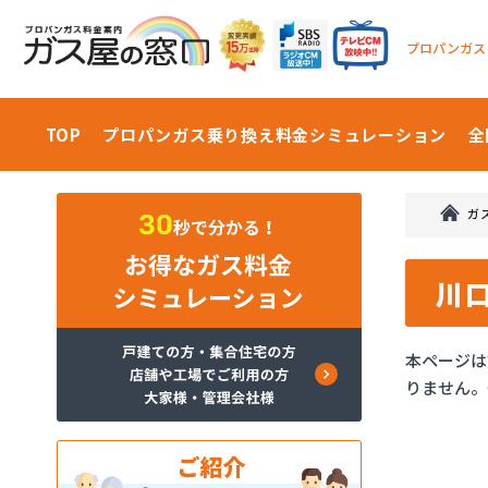
プロパンガス
TOP
プロパンガス乗り換え料金
シミュレーション
全
ガ
川
本ページは
りません。