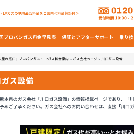
0120
・LPガスの地域最安料金をご案内＜料金保証付＞
受付時間
10:00 -
国プロパンガス
料金早見表
保証とアフターサポート
乗り換
ス屋の窓口 | プロパンガス・LPガス料金案内
ガス会社ページ
川口ガス設備
>
>
口ガス設備
熊本県のガス会社「川口ガス設備」の情報掲載ページであり、「
予めご了承ください。ガス会社へのお問い合わせは、直接「川口ガ