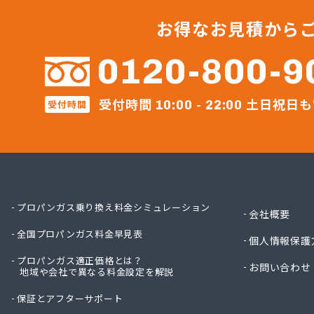
永田商
岡崎商
お得なお見積から
株式会社
株式会
0120-800-9
株式会
株式会
受付時間
土日祝日も
株式会
受付時間
10:00 - 22:00
株式会
株式会
株式会
株式会
株式会
株式会
プロパンガス乗り換え料金シミュレーション
会社概要
株式会
全国プロパンガス料金早見表
株式会
個人情報保護
株式会
プロパンガス適正価格とは？
お問い合わせ
株式会
地域や会社で異なる料金設定を解説
株式会
保証とアフターサポート
株式会