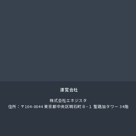
社人吉石油 本社・ガス部・人吉西給油所
翠松園G.G
社青山商店
社谷口ショップ
社竹本商会
社島津商会
社南九州マルヰガス
社八代協同ガス配送センター
社野田住宅産業
ロパン商店
ロパン
業株式会社 エネルギー熊本支店
運営会社
素工業株式会社
株式会社エネジスタ
商店
住所：〒104-0044 東京都中央区明石町８−１ 聖路加タワー 34階
業株式会社
業株式会社熊本支店
店
一プロパン店