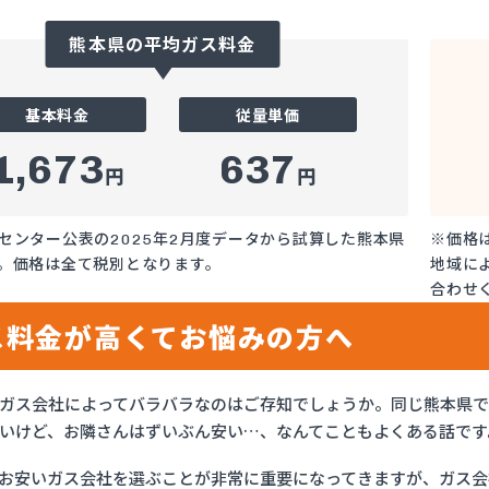
熊本県の平均ガス料金
基本料金
従量単価
1,673
637
円
円
センター公表の2025年2月度データから試算した熊本県
※価格
。価格は全て税別となります。
地域に
合わせ
ス料金が高くてお悩みの方へ
ガス会社によってバラバラなのはご存知でしょうか。同じ熊本県
いけど、お隣さんはずいぶん安い…、なんてこともよくある話です
お安いガス会社を選ぶことが非常に重要になってきますが、ガス会社