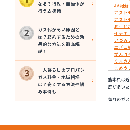
なる？行政・自治体が
JA阿
行う支援策
アスト
アスト
あっと
ガス代が高い原因と
イチナ
は？節約するための効
いづみ
果的な方法を徹底解
エズコ
説！
がんば
くまさ
こめや
一人暮らしのプロパン
さかい
ガス料金・地域相場
熊本県は近
サンエ
は？安くする方法や悩
庭が多いた
フルキ
み事例も
むらた
毎月のガス
ライフ
リボン
愛和
井上商