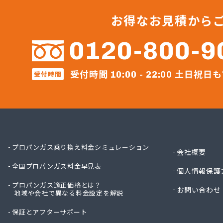
宇土ガ
永田商
お得なお見積から
岡崎商
株式会社
0120-800-9
株式会
株式会
受付時間
土日祝日も
受付時間
株式会
10:00 - 22:00
株式会
株式会
株式会
株式会
株式会
株式会
プロパンガス乗り換え料金シミュレーション
会社概要
株式会
全国プロパンガス料金早見表
株式会
個人情報保護
株式会
プロパンガス適正価格とは？
お問い合わせ
地域や会社で異なる料金設定を解説
株式会
株式会
保証とアフターサポート
株式会