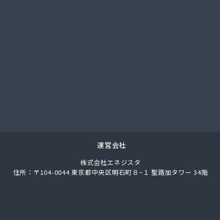
社城南ガス
社人吉石油 本社・ガス部・人吉西給油所
翠松園G.G
社青山商店
社谷口ショップ
社竹本商会
社島津商会
社南九州マルヰガス
社八代協同ガス配送センター
社野田住宅産業
ロパン商店
ロパン
運営会社
業株式会社 エネルギー熊本支店
株式会社エネジスタ
素工業株式会社
住所：〒104-0044 東京都中央区明石町８−１ 聖路加タワー 34階
商店
業株式会社
業株式会社熊本支店
店