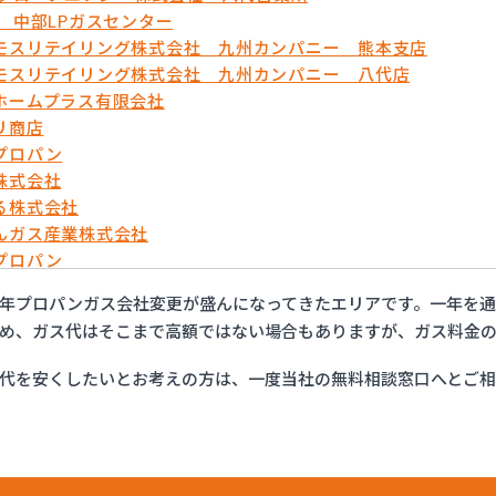
蘇 中部LPガスセンター
モスリテイリング株式会社 九州カンパニー 熊本支店
モスリテイリング株式会社 九州カンパニー 八代店
ホームプラス有限会社
リ商店
プロパン
株式会社
る株式会社
んガス産業株式会社
プロパン
や
年プロパンガス会社変更が盛んになってきたエリアです。一年を
ス設備機器株式会社
め、ガス代はそこまで高額ではない場合もありますが、ガス料金の
石油株式会社 ガス部
代を安くしたいとお考えの方は、一度当社の無料相談窓口へとご
ガス山口
ガス株式会社
店