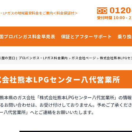
0120
・LPガスの地域最安料金をご案内＜料金保証付＞
受付時間
10:00 -
国プロパンガス
料金早見表
保証とアフターサポート
乗り換
ス屋の窓口 | プロパンガス・LPガス料金案内
ガス会社ページ
株式会社熊本LPG
>
>
式会社熊本LPGセンター八代営業所
熊本県のガス会社「株式会社熊本LPGセンター八代営業所」の情報
るお問い合わせは、お受け付けしておりません。予めご了承くだ
ター八代営業所」へとご連絡をお願いいたします。