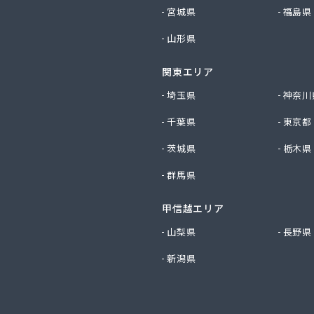
社ツバメ商会
宮城県
福島県
社フジイエネルギー
山形県
社ホームエネルギー南九州
社ホームエネルギー南九州
関東エリア
社ミスミ 八代支店
社ミスミ 八代事業所
埼玉県
神奈川
社ライフサポート九州 LPガス課
千葉県
東京都
社丸仙商会
社吉田林蔵商店
茨城県
栃木県
社吉本商事
群馬県
社玉名商会
社九州エネルギー協同管理
甲信越エリア
社九州高圧容器検査所
社熊本LPGセンター八代営業所
山梨県
長野県
社熊本石油玉名充填所
新潟県
社熊本中央ガスセンター
社源商店
社古屋産業
社三愛ガスサービス熊本事業所