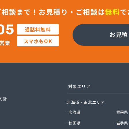
ス株式会社
店
ご相談まで！
お見積り・ご相談は
無料
で
店
Misumi
05
通話料無料
社Misumi熊本オフィス オートガススタンド
お見積
社Misumi熊本オフィス ミスミガス熊本店・石油・ガス卸部
スマホもOK
営業
社アイティーエス
社アイティーエス 南支店
社イデックスガス 熊本中央営業所
社いわもと
社ウエハラ
社エコア熊本店
社エコア 八代営業所
対象エリア
社エコア 北部充填所
社シバタ 熊本営業所
方針
北海道・東北エリア
社ジャパンクラフト
社ダイイチライフ
北海道
青森県
社タイプロ
秋田県
岩手県
社タキガワ