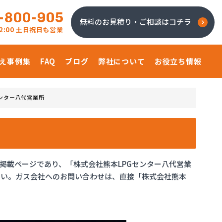
-800-905
無料のお見積り・ご相談はコチラ
 22:00 土日祝日も営業
え事例集
FAQ
ブログ
弊社について
お役立ち情報
センター八代営業所
掲載ページであり、「株式会社熊本LPGセンター八代営業
さい。ガス会社へのお問い合わせは、直接「株式会社熊本