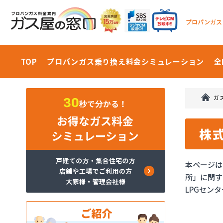
プロパンガス
TOP
プロパンガス乗り換え料金
シミュレーション
全
ガ
株
本ページは
所」に関す
LPGセン