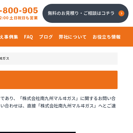
-800-905
無料のお見積り・ご相談はコチラ
 22:00 土日祝日も営業
え事例集
FAQ
ブログ
弊社について
お役立ち情報
ヰガス
ジであり、「株式会社南九州マルヰガス」に関するお問い合
問い合わせは、直接「株式会社南九州マルヰガス」へとご連