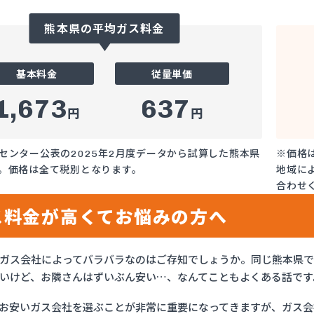
熊本県の平均ガス料金
基本料金
従量単価
1,673
637
円
円
センター公表の2025年2月度データから試算した熊本県
※価格
。価格は全て税別となります。
地域に
合わせ
ス料金が高くてお悩みの方へ
ガス会社によってバラバラなのはご存知でしょうか。同じ熊本県
いけど、お隣さんはずいぶん安い…、なんてこともよくある話です
お安いガス会社を選ぶことが非常に重要になってきますが、ガス会社