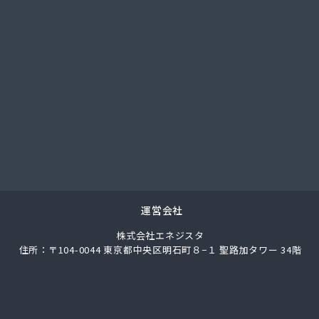
社城南ガス
社人吉石油 本社・ガス部・人吉西給油所
翠松園G.G
社青山商店
社谷口ショップ
社竹本商会
社島津商会
社南九州マルヰガス
社八代協同ガス配送センター
社野田住宅産業
ロパン商店
ロパン
運営会社
業株式会社 エネルギー熊本支店
株式会社エネジスタ
素工業株式会社
住所：〒104-0044 東京都中央区明石町８−１ 聖路加タワー 34階
商店
業株式会社
業株式会社熊本支店
店