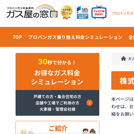
プロパンガス
TOP
プロパンガス乗り換え料金
シミュレーション
全
ガ
株
本ページは
わせは、お
絡をお願い