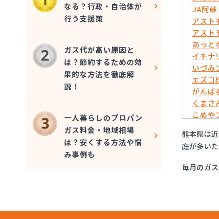
なる？行政・自治体が
JA阿
行う支援策
アスト
アスト
あっと
ガス代が高い原因と
イチナ
は？節約するための効
いづみ
果的な方法を徹底解
エズコ
説！
がんば
くまさ
こめや
一人暮らしのプロパン
さかい
ガス料金・地域相場
熊本県は近
サンエ
は？安くする方法や悩
庭が多いた
フルキ
み事例も
むらた
毎月のガス
ライフ
リボン
愛和
井上商