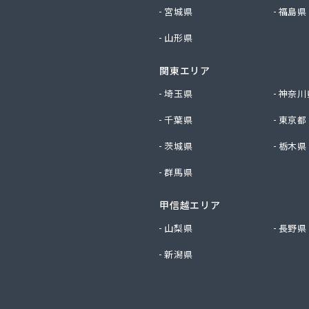
社ツバメ商会
宮城県
福島県
社フジイエネルギー
山形県
社ホームエネルギー南九州
社ホームエネルギー南九州
関東エリア
社ミスミ 八代支店
社ミスミ 八代事業所
埼玉県
神奈川
社ライフサポート九州 LPガス課
千葉県
東京都
社丸仙商会
社吉田林蔵商店
茨城県
栃木県
社吉本商事
群馬県
社玉名商会
社九州エネルギー協同管理
甲信越エリア
社九州高圧容器検査所
社熊本LPGセンター八代営業所
山梨県
長野県
社熊本石油玉名充填所
新潟県
社熊本中央ガスセンター
社源商店
社古屋産業
社三愛ガスサービス熊本事業所