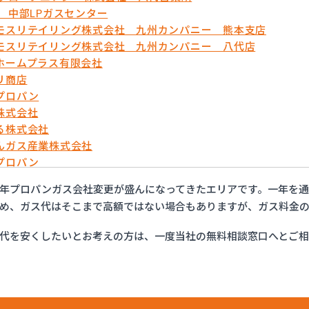
蘇 中部LPガスセンター
モスリテイリング株式会社 九州カンパニー 熊本支店
モスリテイリング株式会社 九州カンパニー 八代店
ホームプラス有限会社
リ商店
プロパン
株式会社
る株式会社
んガス産業株式会社
プロパン
や
年プロパンガス会社変更が盛んになってきたエリアです。一年を
ス設備機器株式会社
め、ガス代はそこまで高額ではない場合もありますが、ガス料金の
石油株式会社 ガス部
代を安くしたいとお考えの方は、一度当社の無料相談窓口へとご
ガス山口
ガス株式会社
店