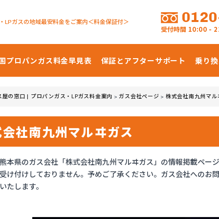
0120
・LPガスの地域最安料金をご案内＜料金保証付＞
受付時間
10:00 -
国プロパンガス
料金早見表
保証とアフターサポート
乗り換
ス屋の窓口 | プロパンガス・LPガス料金案内
ガス会社ページ
株式会社南九州マル
>
>
式会社南九州マルヰガス
熊本県のガス会社「株式会社南九州マルヰガス」の情報掲載ペー
受け付けしておりません。予めご了承ください。ガス会社へのお
いたします。