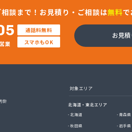
ス株式会社
店
ご相談まで！
お見積り・ご相談は
無料
で
店
Misumi
05
通話料無料
社Misumi熊本オフィス オートガススタンド
お見積
社Misumi熊本オフィス ミスミガス熊本店・石油・ガス卸部
スマホもOK
営業
社アイティーエス
社アイティーエス 南支店
社イデックスガス 熊本中央営業所
社いわもと
社ウエハラ
社エコア熊本店
社エコア 八代営業所
対象エリア
社エコア 北部充填所
社シバタ 熊本営業所
方針
北海道・東北エリア
社ジャパンクラフト
社ダイイチライフ
北海道
青森県
社タイプロ
秋田県
岩手県
社タキガワ