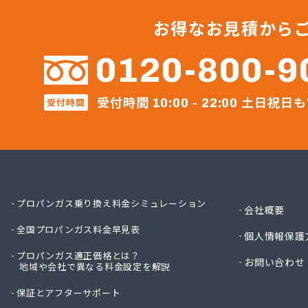
宇土ガ
永田商
お得なお見積から
岡崎商
株式会社
0120-800-9
株式会
株式会
受付時間
土日祝日も
受付時間
株式会
10:00 - 22:00
株式会
株式会
株式会
株式会
株式会
株式会
プロパンガス乗り換え料金シミュレーション
会社概要
株式会
全国プロパンガス料金早見表
株式会
個人情報保護
株式会
プロパンガス適正価格とは？
お問い合わせ
地域や会社で異なる料金設定を解説
株式会
株式会
保証とアフターサポート
株式会