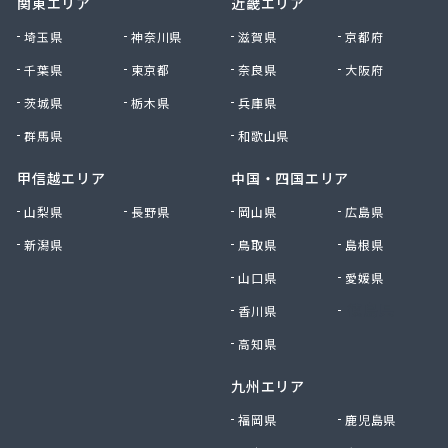
関東エリア
近畿エリア
南九州マルヰ株式会社 人吉営業所
南九州マルヰ株式会社 人吉営業所
埼玉県
神奈川県
滋賀県
京都府
南九州マルヰ株式会社 八代営業所
千葉県
東京都
奈良県
大阪府
南国殖産株式会社 熊本支店ガス課
茨城県
栃木県
兵庫県
NXエネルギー九州株式会社 雲雀丘出張所
NXエネルギー九州株式会社 熊本営業所
群馬県
和歌山県
NXエネルギー九州株式会社 熊本支店 熊本南営
業所
甲信越エリア
中国・四国エリア
NXエネルギー九州株式会社 熊本東営業所
山梨県
長野県
岡山県
広島県
NXエネルギー九州株式会社 熊本北営業所
新潟県
鳥取県
島根県
NXエネルギー九州株式会社 城北営業所
日通プロパン玉名特約店
山口県
愛媛県
NX商事株式会社LPガス事業所
香川県
徳島県
日豊興産株式会社 本社事務所
迫田商店
高知県
八代市プロパンガス協同組合
九州エリア
肥後協同ガス配送センター株式会社
富士設備
福岡県
鹿児島県
福岡酸素株式会社宇城出張所