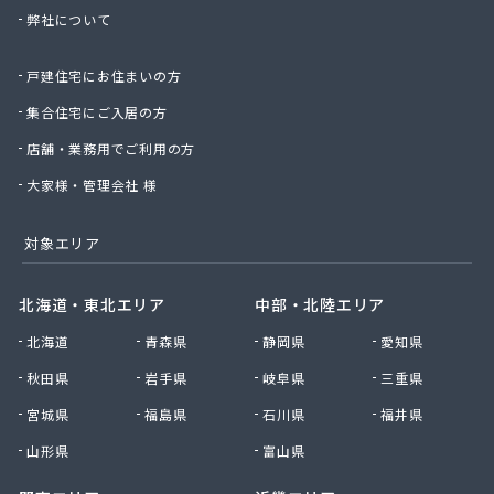
弊社について
太陽ガス株式会社
帯山プロパン
戸建住宅にお住まいの方
大幸プロパン株式会社
大鵬ホーム産業株式会社
集合住宅にご入居の方
大鵬興産合資会社
店舗・業務用でご利用の方
大牟田ガスエネルギー株式会社玉名営業所
大和プロパン
大家様・管理会社 様
第一プロパン株式会社
第一マルヰガス株式会社
対象エリア
中曽根プロパン店
塚本商事
北海道・東北エリア
中部・北陸エリア
天明プロパン工業
北海道
青森県
静岡県
愛知県
東部プロパン
藤木プロパン燃料店
秋田県
岩手県
岐阜県
三重県
徳丸プロパン
宮城県
福島県
石川県
福井県
内山商店株式会社
南九州マルヰ株式会社 進栄ガス営業所
山形県
富山県
南九州マルヰ株式会社 本社