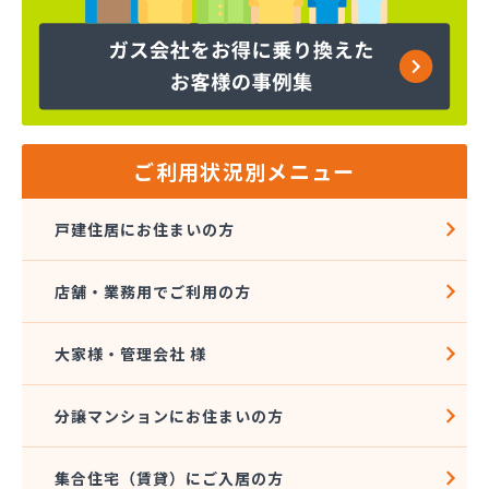
株式会社吉田林蔵商店
株式会社吉本商事
株式会社玉名商会
株式会社九州エネルギー協同管理
株式会社九州高圧容器検査所
株式会社熊本LPGセンター八代営業所
株式会社熊本石油玉名充填所
ご利用状況別メニュー
株式会社熊本中央ガスセンター
株式会社源商店
戸建住居にお住まいの方
株式会社古屋産業
株式会社三愛ガスサービス熊本事業所
店舗・業務用でご利用の方
株式会社城南ガス
株式会社人吉石油 本社・ガス部・人吉西給油所
株式会社翠松園G.G
大家様・管理会社 様
株式会社青山商店
株式会社谷口ショップ
分譲マンションにお住まいの方
株式会社竹本商会
株式会社島津商会
集合住宅（賃貸）にご入居の方
株式会社南九州マルヰガス