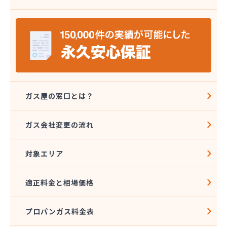
株式会社八代協同ガス配送センター
株式会社野田住宅産業
関本プロパン商店
岩崎プロパン
岩谷産業株式会社 エネルギー熊本支店
吉住酸素工業株式会社
吉田屋商店
吉武産業株式会社
ガス屋の窓口とは？
吉武産業株式会社熊本支店
宮崎米店
ガス会社変更の流れ
宮本利一プロパン店
橋口商店
対象エリア
玉名LPガス保安センター
玉名プロパン販売所
玉名団地プロパン株式会社
適正料金と相場価格
九州石油ガス株式会社熊本オフィス
熊本LPガス保安センター
プロパンガス料金表
熊本ガス開発株式会社
熊本クミアイプロパン株式会社