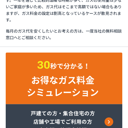
す。一年を通じて比較的温暖な時期が多く、ガスの使用量は少な
さかいや
いご家庭が多いため、ガス代はそこまで高額ではない場合もあり
サンエス設備機器株式会社
ますが、ガス料金の設定は割高となっているケースが散見されま
フルキ石油株式会社 ガス部
す。
むらた
毎月のガス代を安くしたいとお考えの方は、一度当社の無料相談
ライフガス山口
窓口へとご相談ください。
リボンガス株式会社
愛和
井上商店
宇土ガス株式会社
永田商店
岡崎商店
株式会社Misumi
株式会社Misumi熊本オフィス オートガススタン
ド
株式会社Misumi熊本オフィス ミスミガス熊本
店・石油・ガス卸部
株式会社アイティーエス
株式会社アイティーエス 南支店
株式会社イデックスガス 熊本中央営業所