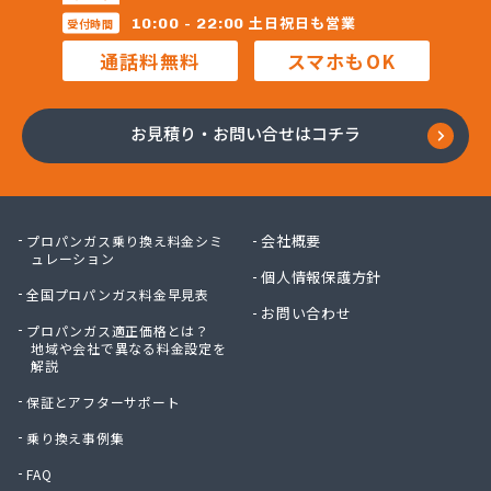
昭和電工株式会社熊本ガスセンター
土日祝日も営業
10:00 - 22:00
受付時間
松村石油ガス商会
通話料無料
スマホもOK
松島プロパンガス株式会社
上村商店
上竹プロパン
お見積り・お問い合せはコチラ
城南プロパンガス商会
人吉ガス協同組合
人吉木炭株式会社
清藤石油
会社概要
プロパンガス乗り換え料金シミ
西吉美商店
ュレーション
個人情報保護方針
西村電機プロパン
全国プロパンガス料金早見表
西島燃料店
お問い合わせ
プロパンガス適正価格とは？
西部ガスエネルギー株式会社 熊本支店
地域や会社で異なる料金設定を
川口ガス設備
解説
泉プロパンガス
保証とアフターサポート
早川俊春商店
村上プロパン店
乗り換え事例集
村本商店
FAQ
太栄プロパンガス株式会社