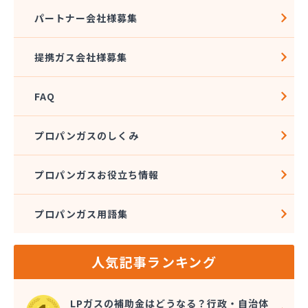
熊本クミアイプロパン株式会社 城北配送センター
パートナー会社様募集
熊本クミアイプロパン株式会社 阿蘇配送センター
熊本液化石油ガス事業協同組合
提携ガス会社様募集
熊本県LPガス協会（一般社団法人）お客様相談所
熊本酸素株式会社
FAQ
熊本石油株式会社 Dr・Drive 健軍エコ・ステー
ション
熊本石油株式会社 Dr・Drive 清水エコ・ステー
プロパンガスのしくみ
ション
熊本石油株式会社 熊本充填センター 池田充填所
プロパンガスお役立ち情報
熊本石油株式会社 春日オートガス・スタンド
熊本石油株式会社 阿蘇充填所
プロパンガス用語集
熊本石油株式会社 宇土充填所
熊本石油株式会社 城北燃料センター
熊本石油株式会社 人吉充填・油槽所
人気記事ランキング
熊本石油株式会社 人吉充填・油槽所
熊本石油株式会社 八代ガスセンター
光永プロパン店
LPガスの補助金はどうなる？行政・自治体