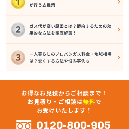
幸輝住設株式会社
が行う支援策
広瀬プロパン
荒木商店
合資会社阿蘇プロパン商会
ガス代が高い原因とは？節約するための効
合資会社花田プロパン
果的な方法を徹底解説！
合資会社台信商店
佐伯商店
堺プロパン店
一人暮らしのプロパンガス料金・地域相場
三愛オブリガス九州株式会社 熊本営業所
は？安くする方法や悩み事例も
三愛オブリガス九州株式会社 熊本支店
三星實業株式会社
山口プロパン
山田商店
お得なお見積からご相談まで！
山部石油店
狩場ガス住機株式会社
お見積り・ご相談は
無料
で
緒方瓦斯店
お受けいたします！
緒方石油店
小原プロパン
0120-800-905
小川商店