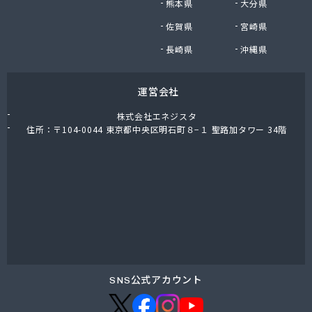
熊本県
大分県
福岡酸素株式会社熊本支社
佐賀県
宮崎県
福岡酸素株式会社八代出張所
平林プロパン商会
長崎県
沖縄県
堀石油ガス株式会社
籾田農機商会
運営会社
野中石油プロパン有限会社
有限会社おざわ商会
株式会社エネジスタ
有限会社オヤマガス
住所：〒104-0044 東京都中央区明石町８−１ 聖路加タワー 34階
有限会社たかもと
有限会社たかもと
有限会社ますだ
有限会社ユプロ
有限会社伊木産業
有限会社井出商店
有限会社雨屋
有限会社栄希興産
有限会社永野燃料
SNS公式アカウント
有限会社益城屋商店
有限会社加納商店