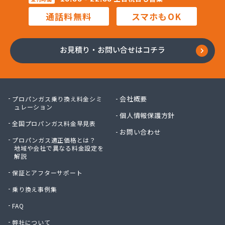
松村石油ガス商会
通話料無料
スマホもOK
松島プロパンガス株式会社
上村商店
上竹プロパン
お見積り・お問い合せはコチラ
城南プロパンガス商会
人吉ガス協同組合
人吉木炭株式会社
清藤石油
会社概要
プロパンガス乗り換え料金シミ
西吉美商店
ュレーション
個人情報保護方針
西村電機プロパン
全国プロパンガス料金早見表
西島燃料店
お問い合わせ
プロパンガス適正価格とは？
西部ガスエネルギー株式会社 熊本支店
地域や会社で異なる料金設定を
川口ガス設備
解説
泉プロパンガス
保証とアフターサポート
早川俊春商店
村上プロパン店
乗り換え事例集
村本商店
FAQ
太栄プロパンガス株式会社
弊社について