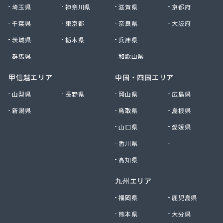
南九州マルヰ株式会社 人吉営業所
埼玉県
神奈川県
滋賀県
京都府
南九州マルヰ株式会社 八代営業所
千葉県
東京都
奈良県
大阪府
南国殖産株式会社 熊本支店ガス課
茨城県
栃木県
兵庫県
NXエネルギー九州株式会社 雲雀丘出張所
NXエネルギー九州株式会社 熊本営業所
群馬県
和歌山県
NXエネルギー九州株式会社 熊本支店 熊本南営
業所
甲信越エリア
中国・四国エリア
NXエネルギー九州株式会社 熊本東営業所
山梨県
長野県
岡山県
広島県
NXエネルギー九州株式会社 熊本北営業所
新潟県
鳥取県
島根県
NXエネルギー九州株式会社 城北営業所
日通プロパン玉名特約店
山口県
愛媛県
NX商事株式会社LPガス事業所
香川県
徳島県
日豊興産株式会社 本社事務所
迫田商店
高知県
八代市プロパンガス協同組合
九州エリア
肥後協同ガス配送センター株式会社
富士設備
福岡県
鹿児島県
福岡酸素株式会社宇城出張所
熊本県
大分県
福岡酸素株式会社熊本支社