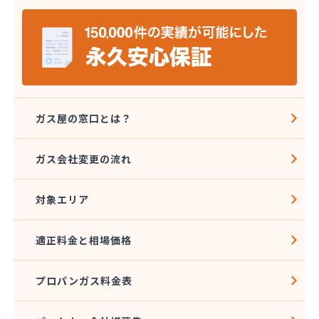
株式会社野田住宅産業
関本プロパン商店
岩崎プロパン
岩谷産業株式会社 エネルギー熊本支店
吉住酸素工業株式会社
吉田屋商店
吉武産業株式会社
ガス屋の窓口とは？
吉武産業株式会社熊本支店
宮崎米店
ガス会社変更の流れ
宮本利一プロパン店
橋口商店
対象エリア
玉名LPガス保安センター
玉名プロパン販売所
玉名団地プロパン株式会社
適正料金と相場価格
九州石油ガス株式会社熊本オフィス
熊本LPガス保安センター
プロパンガス料金表
熊本ガス開発株式会社
熊本クミアイプロパン株式会社