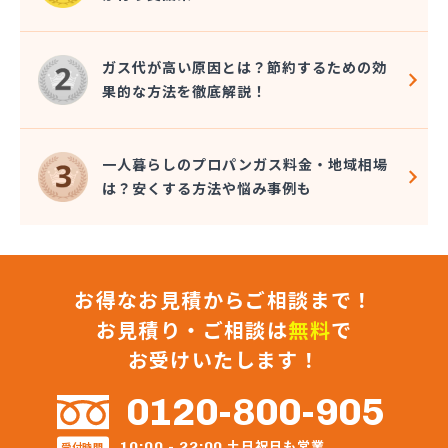
広瀬プロパン
荒木商店
合資会社阿蘇プロパン商会
ガス代が高い原因とは？節約するための効
合資会社花田プロパン
果的な方法を徹底解説！
合資会社台信商店
佐伯商店
堺プロパン店
一人暮らしのプロパンガス料金・地域相場
三愛オブリガス九州株式会社 熊本営業所
は？安くする方法や悩み事例も
三愛オブリガス九州株式会社 熊本支店
三星實業株式会社
山口プロパン
山田商店
お得なお見積からご相談まで！
山部石油店
狩場ガス住機株式会社
お見積り・ご相談は
無料
で
緒方瓦斯店
お受けいたします！
緒方石油店
小原プロパン
0120-800-905
小川商店
昭和電工株式会社熊本ガスセンター
土日祝日も営業
10:00 - 22:00
受付時間