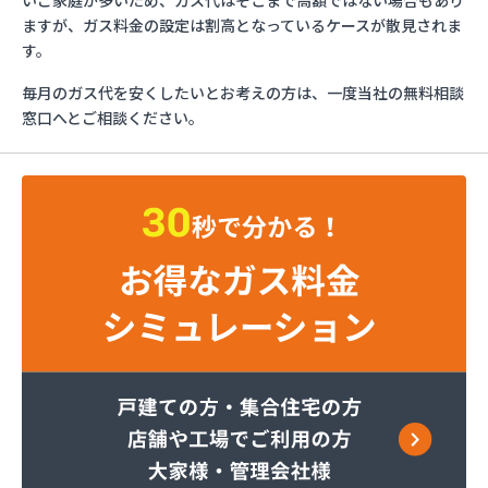
いご家庭が多いため、ガス代はそこまで高額ではない場合もあり
サンエス設備機器株式会社
ますが、ガス料金の設定は割高となっているケースが散見されま
フルキ石油株式会社 ガス部
す。
むらた
毎月のガス代を安くしたいとお考えの方は、一度当社の無料相談
ライフガス山口
窓口へとご相談ください。
リボンガス株式会社
愛和
井上商店
宇土ガス株式会社
永田商店
岡崎商店
株式会社Misumi
株式会社Misumi熊本オフィス オートガススタン
ド
株式会社Misumi熊本オフィス ミスミガス熊本
店・石油・ガス卸部
株式会社アイティーエス
株式会社アイティーエス 南支店
株式会社イデックスガス 熊本中央営業所