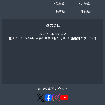
佐賀県
宮崎県
福岡酸素株式会社八代出張所
平林プロパン商会
長崎県
沖縄県
堀石油ガス株式会社
籾田農機商会
運営会社
野中石油プロパン有限会社
有限会社おざわ商会
株式会社エネジスタ
有限会社オヤマガス
住所：〒104-0044 東京都中央区明石町８−１ 聖路加タワー 34階
有限会社たかもと
有限会社たかもと
有限会社ますだ
有限会社ユプロ
有限会社伊木産業
有限会社井出商店
有限会社雨屋
有限会社栄希興産
有限会社永野燃料
SNS公式アカウント
有限会社益城屋商店
有限会社加納商店