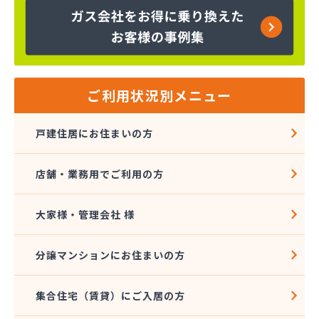
株式会社吉本商事
株式会社玉名商会
株式会社九州エネルギー協同管理
株式会社九州高圧容器検査所
株式会社熊本LPGセンター八代営業所
株式会社熊本石油玉名充填所
ご利用状況別メニュー
株式会社熊本中央ガスセンター
株式会社源商店
戸建住居にお住まいの方
株式会社古屋産業
株式会社三愛ガスサービス熊本事業所
店舗・業務用でご利用の方
株式会社城南ガス
株式会社人吉石油 本社・ガス部・人吉西給油所
株式会社翠松園G.G
大家様・管理会社 様
株式会社青山商店
株式会社谷口ショップ
分譲マンションにお住まいの方
株式会社竹本商会
株式会社島津商会
集合住宅（賃貸）にご入居の方
株式会社南九州マルヰガス
株式会社八代協同ガス配送センター