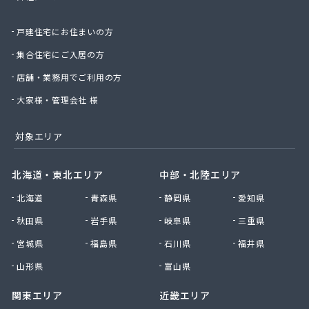
太陽ガス株式会社
帯山プロパン
戸建住宅にお住まいの方
大幸プロパン株式会社
大鵬ホーム産業株式会社
集合住宅にご入居の方
大鵬興産合資会社
店舗・業務用でご利用の方
大牟田ガスエネルギー株式会社玉名営業所
大和プロパン
大家様・管理会社 様
第一プロパン株式会社
第一マルヰガス株式会社
対象エリア
中曽根プロパン店
塚本商事
北海道・東北エリア
中部・北陸エリア
天明プロパン工業
北海道
青森県
静岡県
愛知県
東部プロパン
藤木プロパン燃料店
秋田県
岩手県
岐阜県
三重県
徳丸プロパン
宮城県
福島県
石川県
福井県
内山商店株式会社
南九州マルヰ株式会社 進栄ガス営業所
山形県
富山県
南九州マルヰ株式会社 本社
関東エリア
近畿エリア
南九州マルヰ株式会社 人吉営業所