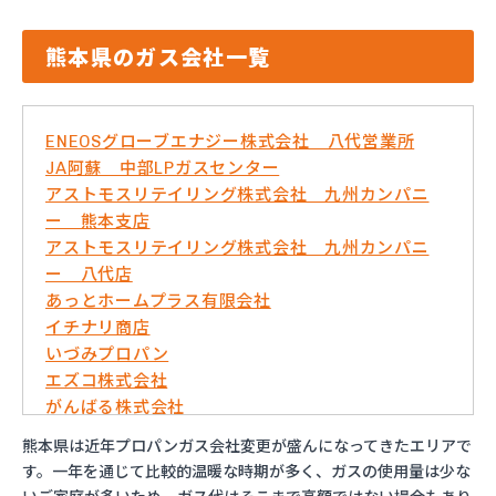
熊本県のガス会社一覧
ENEOSグローブエナジー株式会社 八代営業所
JA阿蘇 中部LPガスセンター
アストモスリテイリング株式会社 九州カンパニ
ー 熊本支店
アストモスリテイリング株式会社 九州カンパニ
ー 八代店
あっとホームプラス有限会社
イチナリ商店
いづみプロパン
エズコ株式会社
がんばる株式会社
くまさんガス産業株式会社
熊本県は近年プロパンガス会社変更が盛んになってきたエリアで
こめやプロパン
す。一年を通じて比較的温暖な時期が多く、ガスの使用量は少な
さかいや