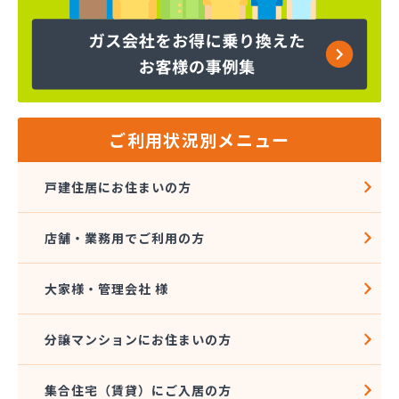
株式会社吉田林蔵商店
株式会社吉本商事
株式会社玉名商会
株式会社九州エネルギー協同管理
株式会社九州高圧容器検査所
株式会社熊本LPGセンター八代営業所
株式会社熊本石油玉名充填所
ご利用状況別メニュー
株式会社熊本中央ガスセンター
株式会社源商店
戸建住居にお住まいの方
株式会社古屋産業
株式会社三愛ガスサービス熊本事業所
店舗・業務用でご利用の方
株式会社城南ガス
株式会社人吉石油 本社・ガス部・人吉西給油所
株式会社翠松園G.G
大家様・管理会社 様
株式会社青山商店
株式会社谷口ショップ
分譲マンションにお住まいの方
株式会社竹本商会
株式会社島津商会
集合住宅（賃貸）にご入居の方
株式会社南九州マルヰガス