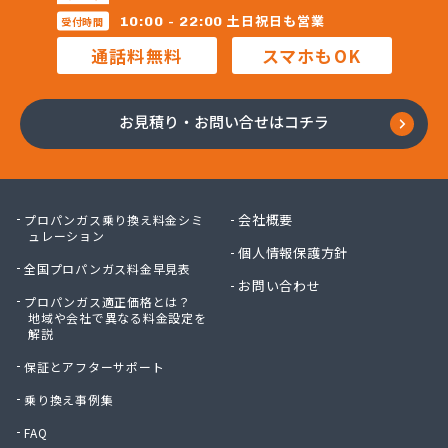
昭和電工株式会社熊本ガスセンター
土日祝日も営業
10:00 - 22:00
受付時間
松村石油ガス商会
通話料無料
スマホもOK
松島プロパンガス株式会社
上村商店
上竹プロパン
お見積り・お問い合せはコチラ
城南プロパンガス商会
人吉ガス協同組合
人吉木炭株式会社
清藤石油
会社概要
プロパンガス乗り換え料金シミ
西吉美商店
ュレーション
個人情報保護方針
西村電機プロパン
全国プロパンガス料金早見表
西島燃料店
お問い合わせ
プロパンガス適正価格とは？
西部ガスエネルギー株式会社 熊本支店
地域や会社で異なる料金設定を
川口ガス設備
解説
泉プロパンガス
保証とアフターサポート
早川俊春商店
村上プロパン店
乗り換え事例集
村本商店
FAQ
太栄プロパンガス株式会社