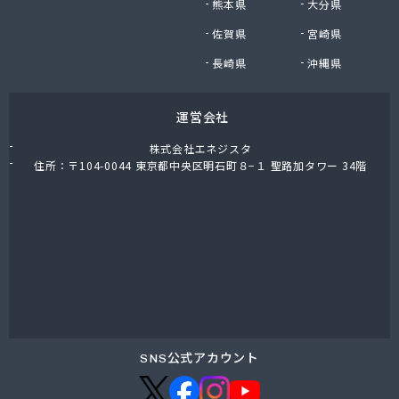
熊本県
大分県
福岡酸素株式会社熊本支社
佐賀県
宮崎県
福岡酸素株式会社八代出張所
平林プロパン商会
長崎県
沖縄県
堀石油ガス株式会社
籾田農機商会
運営会社
野中石油プロパン有限会社
有限会社おざわ商会
株式会社エネジスタ
有限会社オヤマガス
住所：〒104-0044 東京都中央区明石町８−１ 聖路加タワー 34階
有限会社たかもと
有限会社たかもと
有限会社ますだ
有限会社ユプロ
有限会社伊木産業
有限会社井出商店
有限会社雨屋
有限会社栄希興産
有限会社永野燃料
SNS公式アカウント
有限会社益城屋商店
有限会社加納商店