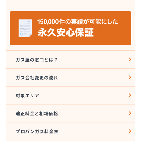
株式会社八代協同ガス配送センター
株式会社野田住宅産業
関本プロパン商店
岩崎プロパン
岩谷産業株式会社 エネルギー熊本支店
吉住酸素工業株式会社
吉田屋商店
吉武産業株式会社
ガス屋の窓口とは？
吉武産業株式会社熊本支店
宮崎米店
ガス会社変更の流れ
宮本利一プロパン店
橋口商店
対象エリア
玉名LPガス保安センター
玉名プロパン販売所
玉名団地プロパン株式会社
適正料金と相場価格
九州石油ガス株式会社熊本オフィス
熊本LPガス保安センター
プロパンガス料金表
熊本ガス開発株式会社
熊本クミアイプロパン株式会社