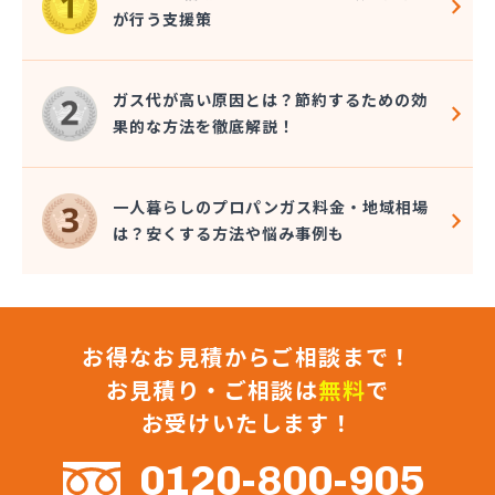
幸輝住設株式会社
が行う支援策
広瀬プロパン
荒木商店
合資会社阿蘇プロパン商会
ガス代が高い原因とは？節約するための効
合資会社花田プロパン
果的な方法を徹底解説！
合資会社台信商店
佐伯商店
堺プロパン店
一人暮らしのプロパンガス料金・地域相場
三愛オブリガス九州株式会社 熊本営業所
は？安くする方法や悩み事例も
三愛オブリガス九州株式会社 熊本支店
三星實業株式会社
山口プロパン
山田商店
お得なお見積からご相談まで！
山部石油店
狩場ガス住機株式会社
お見積り・ご相談は
無料
で
緒方瓦斯店
お受けいたします！
緒方石油店
小原プロパン
0120-800-905
小川商店