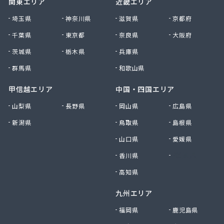
関東エリア
近畿エリア
南九州マルヰ株式会社 人吉営業所
南九州マルヰ株式会社 人吉営業所
埼玉県
神奈川県
滋賀県
京都府
南九州マルヰ株式会社 八代営業所
千葉県
東京都
奈良県
大阪府
南国殖産株式会社 熊本支店ガス課
茨城県
栃木県
兵庫県
NXエネルギー九州株式会社 雲雀丘出張所
NXエネルギー九州株式会社 熊本営業所
群馬県
和歌山県
NXエネルギー九州株式会社 熊本支店 熊本南営
業所
甲信越エリア
中国・四国エリア
NXエネルギー九州株式会社 熊本東営業所
山梨県
長野県
岡山県
広島県
NXエネルギー九州株式会社 熊本北営業所
新潟県
鳥取県
島根県
NXエネルギー九州株式会社 城北営業所
日通プロパン玉名特約店
山口県
愛媛県
NX商事株式会社LPガス事業所
香川県
徳島県
日豊興産株式会社 本社事務所
迫田商店
高知県
八代市プロパンガス協同組合
九州エリア
肥後協同ガス配送センター株式会社
富士設備
福岡県
鹿児島県
福岡酸素株式会社宇城出張所