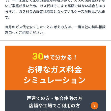
す。一年を通じて比較的温暖な時期が多く、ガスの使用量は少な
さかいや
いご家庭が多いため、ガス代はそこまで高額ではない場合もあり
サンエス設備機器株式会社
ますが、ガス料金の設定は割高となっているケースが散見されま
フルキ石油株式会社 ガス部
す。
むらた
毎月のガス代を安くしたいとお考えの方は、一度当社の無料相談
ライフガス山口
窓口へとご相談ください。
リボンガス株式会社
愛和
井上商店
宇土ガス株式会社
永田商店
岡崎商店
株式会社Misumi
株式会社Misumi熊本オフィス オートガススタン
ド
株式会社Misumi熊本オフィス ミスミガス熊本
店・石油・ガス卸部
株式会社アイティーエス
株式会社アイティーエス 南支店
株式会社イデックスガス 熊本中央営業所