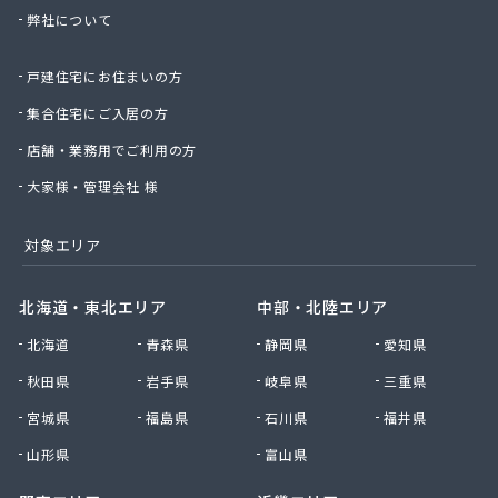
弊社について
太陽ガス株式会社
帯山プロパン
戸建住宅にお住まいの方
大幸プロパン株式会社
大鵬ホーム産業株式会社
集合住宅にご入居の方
大鵬興産合資会社
店舗・業務用でご利用の方
大牟田ガスエネルギー株式会社玉名営業所
大和プロパン
大家様・管理会社 様
第一プロパン株式会社
第一マルヰガス株式会社
対象エリア
中曽根プロパン店
塚本商事
北海道・東北エリア
中部・北陸エリア
天明プロパン工業
北海道
青森県
静岡県
愛知県
東部プロパン
藤木プロパン燃料店
秋田県
岩手県
岐阜県
三重県
徳丸プロパン
宮城県
福島県
石川県
福井県
内山商店株式会社
南九州マルヰ株式会社 進栄ガス営業所
山形県
富山県
南九州マルヰ株式会社 本社