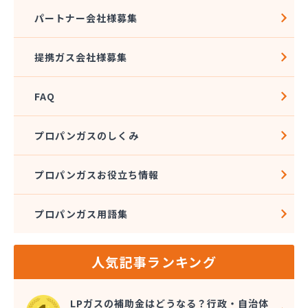
熊本クミアイプロパン株式会社 城北配送センター
パートナー会社様募集
熊本クミアイプロパン株式会社 阿蘇配送センター
熊本液化石油ガス事業協同組合
提携ガス会社様募集
熊本県LPガス協会（一般社団法人）お客様相談所
熊本酸素株式会社
FAQ
熊本石油株式会社 Dr・Drive 健軍エコ・ステー
ション
熊本石油株式会社 Dr・Drive 清水エコ・ステー
プロパンガスのしくみ
ション
熊本石油株式会社 熊本充填センター 池田充填所
プロパンガスお役立ち情報
熊本石油株式会社 春日オートガス・スタンド
熊本石油株式会社 阿蘇充填所
プロパンガス用語集
熊本石油株式会社 宇土充填所
熊本石油株式会社 城北燃料センター
熊本石油株式会社 人吉充填・油槽所
人気記事ランキング
熊本石油株式会社 人吉充填・油槽所
熊本石油株式会社 八代ガスセンター
光永プロパン店
LPガスの補助金はどうなる？行政・自治体