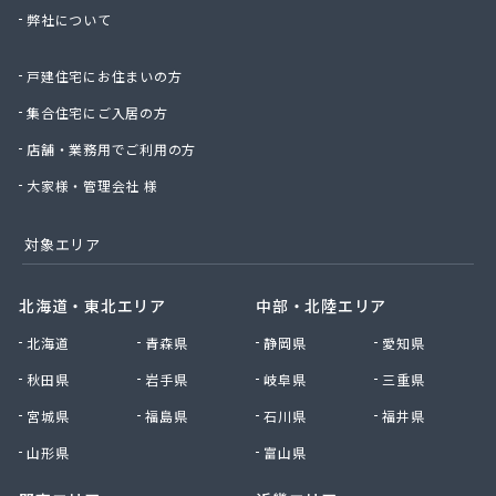
弊社について
太陽ガス株式会社
帯山プロパン
戸建住宅にお住まいの方
大幸プロパン株式会社
大鵬ホーム産業株式会社
集合住宅にご入居の方
大鵬興産合資会社
店舗・業務用でご利用の方
大牟田ガスエネルギー株式会社玉名営業所
大和プロパン
大家様・管理会社 様
第一プロパン株式会社
第一マルヰガス株式会社
対象エリア
中曽根プロパン店
塚本商事
北海道・東北エリア
中部・北陸エリア
天明プロパン工業
北海道
青森県
静岡県
愛知県
東部プロパン
藤木プロパン燃料店
秋田県
岩手県
岐阜県
三重県
徳丸プロパン
宮城県
福島県
石川県
福井県
内山商店株式会社
南九州マルヰ株式会社 進栄ガス営業所
山形県
富山県
南九州マルヰ株式会社 本社