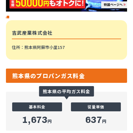
吉武産業株式会社
住所
：熊本県阿蘇市小里157
熊本県のプロパンガス料金
熊本県の平均ガス料金
基本料金
従量単価
1,673
637
円
円