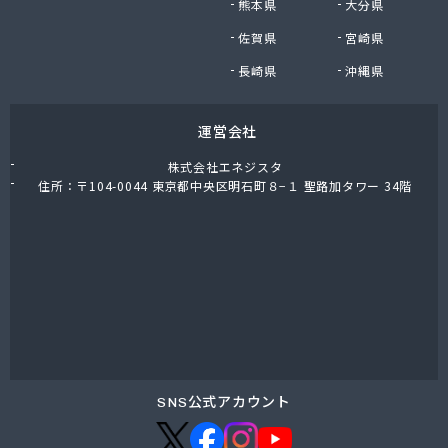
熊本県
大分県
福岡酸素株式会社熊本支社
佐賀県
宮崎県
福岡酸素株式会社八代出張所
平林プロパン商会
長崎県
沖縄県
堀石油ガス株式会社
籾田農機商会
運営会社
野中石油プロパン有限会社
有限会社おざわ商会
株式会社エネジスタ
有限会社オヤマガス
住所：〒104-0044 東京都中央区明石町８−１ 聖路加タワー 34階
有限会社たかもと
有限会社たかもと
有限会社ますだ
有限会社ユプロ
有限会社伊木産業
有限会社井出商店
有限会社雨屋
有限会社栄希興産
有限会社永野燃料
SNS公式アカウント
有限会社益城屋商店
有限会社加納商店