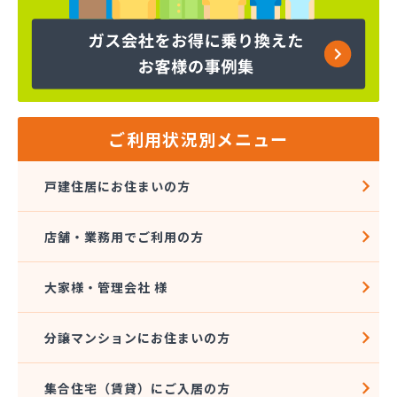
株式会社吉田林蔵商店
株式会社吉本商事
株式会社玉名商会
株式会社九州エネルギー協同管理
株式会社九州高圧容器検査所
株式会社熊本LPGセンター八代営業所
株式会社熊本石油玉名充填所
ご利用状況別メニュー
株式会社熊本中央ガスセンター
株式会社源商店
戸建住居にお住まいの方
株式会社古屋産業
株式会社三愛ガスサービス熊本事業所
店舗・業務用でご利用の方
株式会社城南ガス
株式会社人吉石油 本社・ガス部・人吉西給油所
株式会社翠松園G.G
大家様・管理会社 様
株式会社青山商店
株式会社谷口ショップ
分譲マンションにお住まいの方
株式会社竹本商会
株式会社島津商会
集合住宅（賃貸）にご入居の方
株式会社南九州マルヰガス