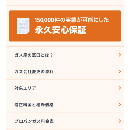
株式会社八代協同ガス配送センター
株式会社野田住宅産業
関本プロパン商店
岩崎プロパン
岩谷産業株式会社 エネルギー熊本支店
吉住酸素工業株式会社
吉田屋商店
吉武産業株式会社
ガス屋の窓口とは？
吉武産業株式会社熊本支店
宮崎米店
ガス会社変更の流れ
宮本利一プロパン店
橋口商店
対象エリア
玉名LPガス保安センター
玉名プロパン販売所
玉名団地プロパン株式会社
適正料金と相場価格
九州石油ガス株式会社熊本オフィス
熊本LPガス保安センター
プロパンガス料金表
熊本ガス開発株式会社
熊本クミアイプロパン株式会社