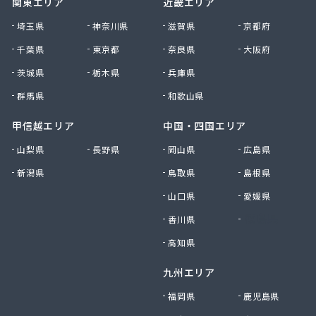
関東エリア
近畿エリア
南九州マルヰ株式会社 人吉営業所
南九州マルヰ株式会社 人吉営業所
埼玉県
神奈川県
滋賀県
京都府
南九州マルヰ株式会社 八代営業所
千葉県
東京都
奈良県
大阪府
南国殖産株式会社 熊本支店ガス課
茨城県
栃木県
兵庫県
NXエネルギー九州株式会社 雲雀丘出張所
NXエネルギー九州株式会社 熊本営業所
群馬県
和歌山県
NXエネルギー九州株式会社 熊本支店 熊本南営
業所
甲信越エリア
中国・四国エリア
NXエネルギー九州株式会社 熊本東営業所
山梨県
長野県
岡山県
広島県
NXエネルギー九州株式会社 熊本北営業所
新潟県
鳥取県
島根県
NXエネルギー九州株式会社 城北営業所
日通プロパン玉名特約店
山口県
愛媛県
NX商事株式会社LPガス事業所
香川県
徳島県
日豊興産株式会社 本社事務所
迫田商店
高知県
八代市プロパンガス協同組合
九州エリア
肥後協同ガス配送センター株式会社
富士設備
福岡県
鹿児島県
福岡酸素株式会社宇城出張所