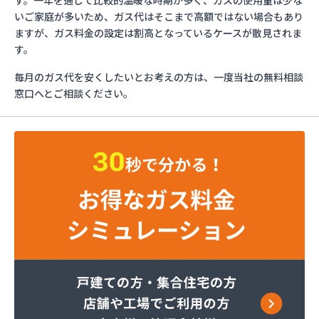
す。一年を通じて比較的温暖な時期が多く、ガスの使用量は少な
さかいや
いご家庭が多いため、ガス代はそこまで高額ではない場合もあり
サンエス設備機器株式会社
ますが、ガス料金の設定は割高となっているケースが散見されま
フルキ石油株式会社 ガス部
す。
むらた
毎月のガス代を安くしたいとお考えの方は、一度当社の無料相談
ライフガス山口
窓口へとご相談ください。
リボンガス株式会社
愛和
井上商店
宇土ガス株式会社
永田商店
岡崎商店
株式会社Misumi
株式会社Misumi熊本オフィス オートガススタン
ド
株式会社Misumi熊本オフィス ミスミガス熊本
店・石油・ガス卸部
株式会社アイティーエス
株式会社アイティーエス 南支店
株式会社イデックスガス 熊本中央営業所