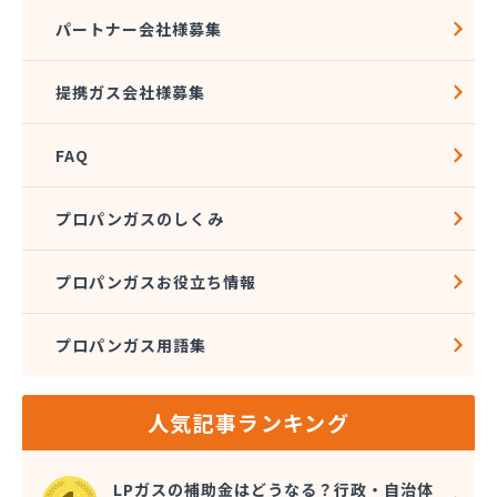
熊本クミアイプロパン株式会社 城北配送センター
パートナー会社様募集
熊本クミアイプロパン株式会社 阿蘇配送センター
熊本液化石油ガス事業協同組合
提携ガス会社様募集
熊本県LPガス協会（一般社団法人）お客様相談所
熊本酸素株式会社
FAQ
熊本石油株式会社 Dr・Drive 健軍エコ・ステー
ション
熊本石油株式会社 Dr・Drive 清水エコ・ステー
プロパンガスのしくみ
ション
熊本石油株式会社 熊本充填センター 池田充填所
プロパンガスお役立ち情報
熊本石油株式会社 春日オートガス・スタンド
熊本石油株式会社 阿蘇充填所
プロパンガス用語集
熊本石油株式会社 宇土充填所
熊本石油株式会社 城北燃料センター
熊本石油株式会社 人吉充填・油槽所
人気記事ランキング
熊本石油株式会社 人吉充填・油槽所
熊本石油株式会社 八代ガスセンター
光永プロパン店
LPガスの補助金はどうなる？行政・自治体