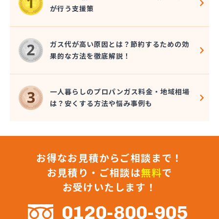
幸輝住設株式会社
が行う支援策
広瀬プロパン
荒木商店
合資会社阿蘇プロパン商会
ガス代が高い原因とは？節約するための効
合資会社花田プロパン
果的な方法を徹底解説！
合資会社台信商店
佐伯商店
堺プロパン店
一人暮らしのプロパンガス料金・地域相場
三愛オブリガス九州株式会社 熊本営業所
は？安くする方法や悩み事例も
三愛オブリガス九州株式会社 熊本支店
三星實業株式会社
山口プロパン
山田商店
お得なお見積からご相談まで！
山部石油店
狩場ガス住機株式会社
お見積り・ご相談は
無料
で
緒方瓦斯店
お受けいたします！
緒方石油店
小原プロパン
0120-800-905
小川商店