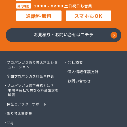
昭和電工株式会社熊本ガスセンター
土日祝日も営業
10:00 - 22:00
受付時間
松村石油ガス商会
通話料無料
スマホもOK
松島プロパンガス株式会社
上村商店
上竹プロパン
お見積り・お問い合せはコチラ
城南プロパンガス商会
人吉ガス協同組合
人吉木炭株式会社
清藤石油
会社概要
プロパンガス乗り換え料金シミ
西吉美商店
ュレーション
個人情報保護方針
西村電機プロパン
全国プロパンガス料金早見表
西島燃料店
お問い合わせ
プロパンガス適正価格とは？
西部ガスエネルギー株式会社 熊本支店
地域や会社で異なる料金設定を
川口ガス設備
解説
泉プロパンガス
保証とアフターサポート
早川俊春商店
村上プロパン店
乗り換え事例集
村本商店
FAQ
太栄プロパンガス株式会社