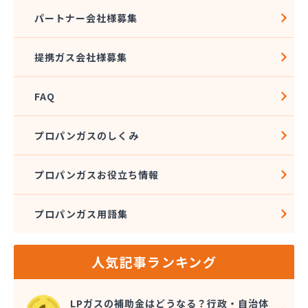
熊本クミアイプロパン株式会社 城北配送センター
パートナー会社様募集
熊本クミアイプロパン株式会社 阿蘇配送センター
熊本液化石油ガス事業協同組合
提携ガス会社様募集
熊本県LPガス協会（一般社団法人）お客様相談所
熊本酸素株式会社
FAQ
熊本石油株式会社 Dr・Drive 健軍エコ・ステー
ション
熊本石油株式会社 Dr・Drive 清水エコ・ステー
プロパンガスのしくみ
ション
熊本石油株式会社 熊本充填センター 池田充填所
プロパンガスお役立ち情報
熊本石油株式会社 春日オートガス・スタンド
熊本石油株式会社 阿蘇充填所
プロパンガス用語集
熊本石油株式会社 宇土充填所
熊本石油株式会社 城北燃料センター
熊本石油株式会社 人吉充填・油槽所
人気記事ランキング
熊本石油株式会社 人吉充填・油槽所
熊本石油株式会社 八代ガスセンター
光永プロパン店
LPガスの補助金はどうなる？行政・自治体