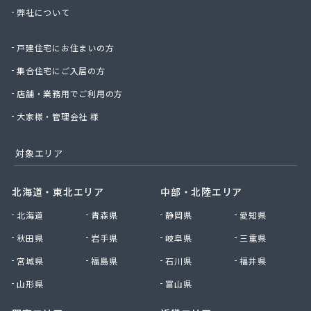
弊社について
太陽ガス株式会社
帯山プロパン
戸建住宅にお住まいの方
大幸プロパン株式会社
大鵬ホーム産業株式会社
集合住宅にご入居の方
大鵬興産合資会社
店舗・業務用でご利用の方
大牟田ガスエネルギー株式会社玉名営業所
大和プロパン
大家様・管理会社 様
第一プロパン株式会社
第一マルヰガス株式会社
対象エリア
中曽根プロパン店
塚本商事
北海道・東北エリア
中部・北陸エリア
天明プロパン工業
北海道
青森県
静岡県
愛知県
東部プロパン
藤木プロパン燃料店
秋田県
岩手県
岐阜県
三重県
徳丸プロパン
宮城県
福島県
石川県
福井県
内山商店株式会社
南九州マルヰ株式会社 進栄ガス営業所
山形県
富山県
南九州マルヰ株式会社 本社