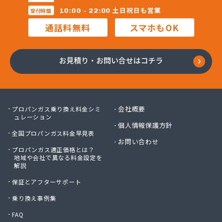
昭和電工株式会社熊本ガスセンター
土日祝日も営業
10:00 - 22:00
受付時間
松村石油ガス商会
通話料無料
スマホもOK
松島プロパンガス株式会社
上村商店
上竹プロパン
お見積り・お問い合せはコチラ
城南プロパンガス商会
人吉ガス協同組合
人吉木炭株式会社
清藤石油
会社概要
プロパンガス乗り換え料金シミ
西吉美商店
ュレーション
個人情報保護方針
西村電機プロパン
全国プロパンガス料金早見表
西島燃料店
お問い合わせ
プロパンガス適正価格とは？
西部ガスエネルギー株式会社 熊本支店
地域や会社で異なる料金設定を
川口ガス設備
解説
泉プロパンガス
保証とアフターサポート
早川俊春商店
村上プロパン店
乗り換え事例集
村本商店
FAQ
太栄プロパンガス株式会社