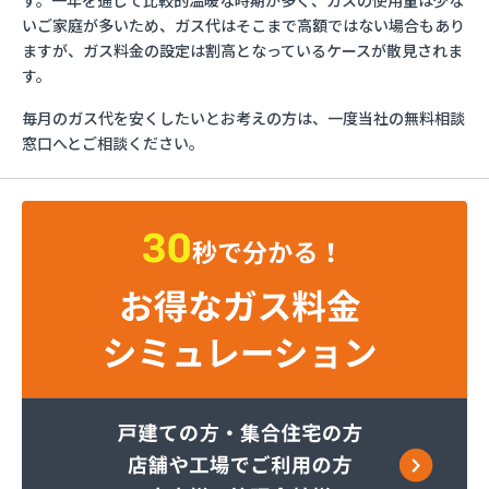
す。一年を通じて比較的温暖な時期が多く、ガスの使用量は少な
さかいや
いご家庭が多いため、ガス代はそこまで高額ではない場合もあり
サンエス設備機器株式会社
ますが、ガス料金の設定は割高となっているケースが散見されま
フルキ石油株式会社 ガス部
す。
むらた
毎月のガス代を安くしたいとお考えの方は、一度当社の無料相談
ライフガス山口
窓口へとご相談ください。
リボンガス株式会社
愛和
井上商店
宇土ガス株式会社
永田商店
岡崎商店
株式会社Misumi
株式会社Misumi熊本オフィス オートガススタン
ド
株式会社Misumi熊本オフィス ミスミガス熊本
店・石油・ガス卸部
株式会社アイティーエス
株式会社アイティーエス 南支店
株式会社イデックスガス 熊本中央営業所