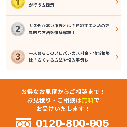
幸輝住設株式会社
が行う支援策
広瀬プロパン
荒木商店
合資会社阿蘇プロパン商会
ガス代が高い原因とは？節約するための効
合資会社花田プロパン
果的な方法を徹底解説！
合資会社台信商店
佐伯商店
堺プロパン店
一人暮らしのプロパンガス料金・地域相場
三愛オブリガス九州株式会社 熊本営業所
は？安くする方法や悩み事例も
三愛オブリガス九州株式会社 熊本支店
三星實業株式会社
山口プロパン
山田商店
お得なお見積からご相談まで！
山部石油店
狩場ガス住機株式会社
お見積り・ご相談は
無料
で
緒方瓦斯店
お受けいたします！
緒方石油店
小原プロパン
0120-800-905
小川商店