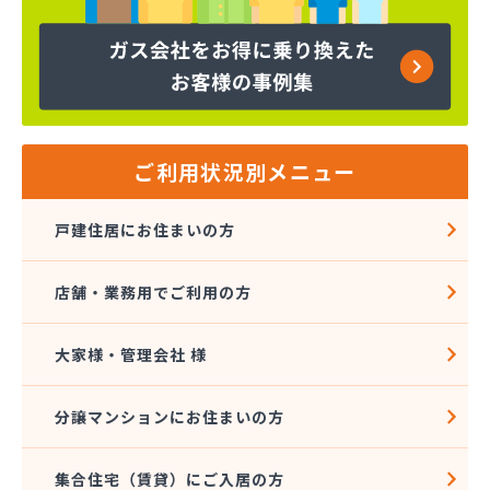
株式会社吉田林蔵商店
株式会社吉本商事
株式会社玉名商会
株式会社九州エネルギー協同管理
株式会社九州高圧容器検査所
株式会社熊本LPGセンター八代営業所
株式会社熊本石油玉名充填所
ご利用状況別メニュー
株式会社熊本中央ガスセンター
株式会社源商店
戸建住居にお住まいの方
株式会社古屋産業
株式会社三愛ガスサービス熊本事業所
店舗・業務用でご利用の方
株式会社城南ガス
株式会社人吉石油 本社・ガス部・人吉西給油所
株式会社翠松園G.G
大家様・管理会社 様
株式会社青山商店
株式会社谷口ショップ
分譲マンションにお住まいの方
株式会社竹本商会
株式会社島津商会
集合住宅（賃貸）にご入居の方
株式会社南九州マルヰガス