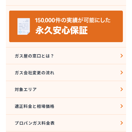
株式会社八代協同ガス配送センター
株式会社野田住宅産業
関本プロパン商店
岩崎プロパン
岩谷産業株式会社 エネルギー熊本支店
吉住酸素工業株式会社
吉田屋商店
吉武産業株式会社
ガス屋の窓口とは？
吉武産業株式会社熊本支店
宮崎米店
ガス会社変更の流れ
宮本利一プロパン店
橋口商店
対象エリア
玉名LPガス保安センター
玉名プロパン販売所
玉名団地プロパン株式会社
適正料金と相場価格
九州石油ガス株式会社熊本オフィス
熊本LPガス保安センター
プロパンガス料金表
熊本ガス開発株式会社
熊本クミアイプロパン株式会社