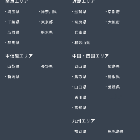
関東エリア
近畿エリア
南九州マルヰ株式会社 人吉営業所
南九州マルヰ株式会社 人吉営業所
埼玉県
神奈川県
滋賀県
京都府
南九州マルヰ株式会社 八代営業所
千葉県
東京都
奈良県
大阪府
南国殖産株式会社 熊本支店ガス課
茨城県
栃木県
兵庫県
NXエネルギー九州株式会社 雲雀丘出張所
NXエネルギー九州株式会社 熊本営業所
群馬県
和歌山県
NXエネルギー九州株式会社 熊本支店 熊本南営
業所
甲信越エリア
中国・四国エリア
NXエネルギー九州株式会社 熊本東営業所
山梨県
長野県
岡山県
広島県
NXエネルギー九州株式会社 熊本北営業所
新潟県
鳥取県
島根県
NXエネルギー九州株式会社 城北営業所
日通プロパン玉名特約店
山口県
愛媛県
NX商事株式会社LPガス事業所
香川県
徳島県
日豊興産株式会社 本社事務所
迫田商店
高知県
八代市プロパンガス協同組合
九州エリア
肥後協同ガス配送センター株式会社
富士設備
福岡県
鹿児島県
福岡酸素株式会社宇城出張所