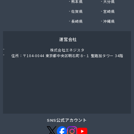
熊本県
大分県
福岡酸素株式会社熊本支社
佐賀県
宮崎県
福岡酸素株式会社八代出張所
平林プロパン商会
長崎県
沖縄県
堀石油ガス株式会社
籾田農機商会
運営会社
野中石油プロパン有限会社
有限会社おざわ商会
株式会社エネジスタ
有限会社オヤマガス
住所：〒104-0044 東京都中央区明石町８−１ 聖路加タワー 34階
有限会社たかもと
有限会社たかもと
有限会社ますだ
有限会社ユプロ
有限会社伊木産業
有限会社井出商店
有限会社雨屋
有限会社栄希興産
有限会社永野燃料
SNS公式アカウント
有限会社益城屋商店
有限会社加納商店