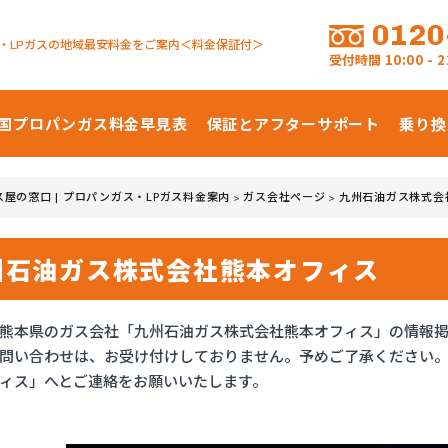
0120
・LPガスの地域最安料金をご案内＜料金保証付＞
受付時間
10:00 -
国プロパンガス
料金早見表
保証とアフターサポート
乗り換
ス屋の窓口 | プロパンガス・LPガス料金案内
ガス会社ページ
九州石油ガス株式会
>
>
州石油ガス株式会社熊本オフィス
熊本県のガス会社「九州石油ガス株式会社熊本オフィス」の情報
問い合わせは、お受け付けしておりません。予めご了承ください
ィス」へとご連絡をお願いいたします。