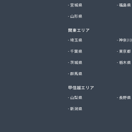
社ツバメ商会
宮城県
福島県
社フジイエネルギー
山形県
社ホームエネルギー南九州
社ホームエネルギー南九州
関東エリア
社ミスミ 八代支店
社ミスミ 八代事業所
埼玉県
神奈川
社ライフサポート九州 LPガス課
千葉県
東京都
社丸仙商会
社吉田林蔵商店
茨城県
栃木県
社吉本商事
群馬県
社玉名商会
社九州エネルギー協同管理
甲信越エリア
社九州高圧容器検査所
社熊本LPGセンター八代営業所
山梨県
長野県
社熊本石油玉名充填所
新潟県
社熊本中央ガスセンター
社源商店
社古屋産業
社三愛ガスサービス熊本事業所