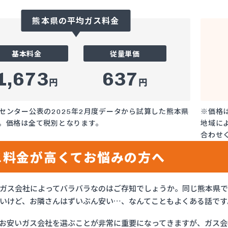
熊本県の平均ガス料金
基本料金
従量単価
1,673
637
円
円
センター公表の2025年2月度データから試算した熊本県
※価格
。価格は全て税別となります。
地域に
合わせ
ス料金が高くてお悩みの方へ
ガス会社によってバラバラなのはご存知でしょうか。同じ熊本県
いけど、お隣さんはずいぶん安い…、なんてこともよくある話です
お安いガス会社を選ぶことが非常に重要になってきますが、ガス会社