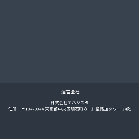
社城南ガス
社人吉石油 本社・ガス部・人吉西給油所
翠松園G.G
社青山商店
社谷口ショップ
社竹本商会
社島津商会
社南九州マルヰガス
社八代協同ガス配送センター
社野田住宅産業
ロパン商店
ロパン
運営会社
業株式会社 エネルギー熊本支店
株式会社エネジスタ
素工業株式会社
住所：〒104-0044 東京都中央区明石町８−１ 聖路加タワー 34階
商店
業株式会社
業株式会社熊本支店
店