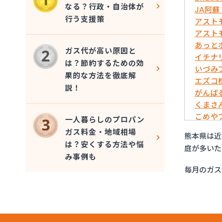
なる？行政・自治体が
JA阿
行う支援策
アスト
アスト
あっと
ガス代が高い原因と
イチナ
は？節約するための効
いづみ
果的な方法を徹底解
エズコ
説！
がんば
くまさ
こめや
一人暮らしのプロパン
さかい
ガス料金・地域相場
熊本県は近
サンエ
は？安くする方法や悩
庭が多いた
フルキ
み事例も
むらた
毎月のガス
ライフ
リボン
愛和
井上商