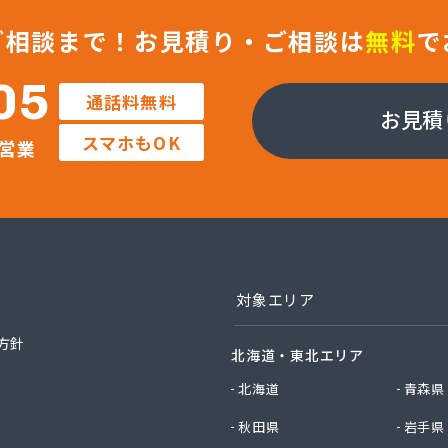
ス株式会社
店
ご相談まで！
お見積り・ご相談は
無料
で
店
Misumi
05
通話料無料
社Misumi熊本オフィス オートガススタンド
お見積
社Misumi熊本オフィス ミスミガス熊本店・石油・ガス卸部
スマホもOK
営業
社アイティーエス
社アイティーエス 南支店
社イデックスガス 熊本中央営業所
社いわもと
社ウエハラ
社エコア熊本店
社エコア 八代営業所
対象エリア
社エコア 北部充填所
社シバタ 熊本営業所
方針
北海道・東北エリア
社ジャパンクラフト
社ダイイチライフ
北海道
青森県
社タイプロ
秋田県
岩手県
社タキガワ