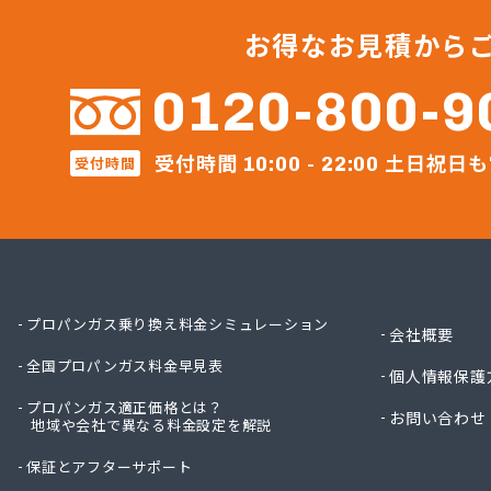
宇土ガ
永田商
お得なお見積から
岡崎商
株式会社
0120-800-9
株式会
株式会
受付時間
土日祝日も
受付時間
株式会
10:00 - 22:00
株式会
株式会
株式会
株式会
株式会
株式会
プロパンガス乗り換え料金シミュレーション
会社概要
株式会
全国プロパンガス料金早見表
株式会
個人情報保護
株式会
プロパンガス適正価格とは？
お問い合わせ
地域や会社で異なる料金設定を解説
株式会
株式会
保証とアフターサポート
株式会