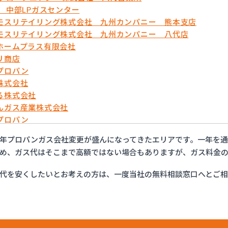
蘇 中部LPガスセンター
モスリテイリング株式会社 九州カンパニー 熊本支店
モスリテイリング株式会社 九州カンパニー 八代店
ホームプラス有限会社
リ商店
プロパン
株式会社
る株式会社
んガス産業株式会社
プロパン
や
年プロパンガス会社変更が盛んになってきたエリアです。一年を
ス設備機器株式会社
め、ガス代はそこまで高額ではない場合もありますが、ガス料金の
石油株式会社 ガス部
代を安くしたいとお考えの方は、一度当社の無料相談窓口へとご
ガス山口
ガス株式会社
店