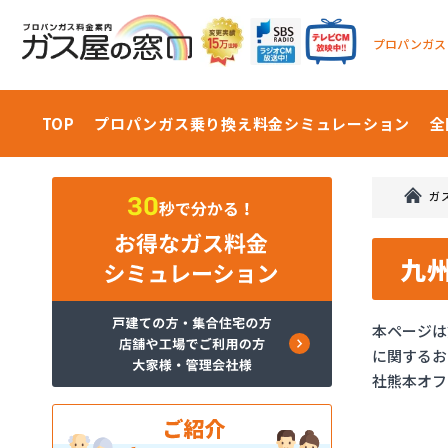
プロパンガス
TOP
プロパンガス乗り換え料金
シミュレーション
全
ガ
九
本ページは
に関するお
社熊本オフ