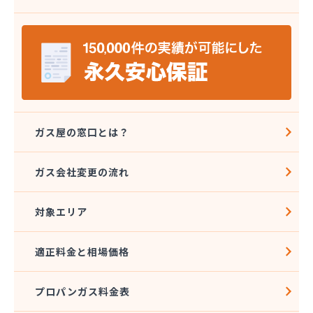
株式会社八代協同ガス配送センター
株式会社野田住宅産業
関本プロパン商店
岩崎プロパン
岩谷産業株式会社 エネルギー熊本支店
吉住酸素工業株式会社
吉田屋商店
吉武産業株式会社
ガス屋の窓口とは？
吉武産業株式会社熊本支店
宮崎米店
ガス会社変更の流れ
宮本利一プロパン店
橋口商店
対象エリア
玉名LPガス保安センター
玉名プロパン販売所
玉名団地プロパン株式会社
適正料金と相場価格
九州石油ガス株式会社熊本オフィス
熊本LPガス保安センター
プロパンガス料金表
熊本ガス開発株式会社
熊本クミアイプロパン株式会社