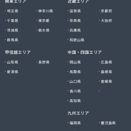
関東エリア
近畿エリア
南九州マルヰ株式会社 人吉営業所
南九州マルヰ株式会社 人吉営業所
埼玉県
神奈川県
滋賀県
京都府
南九州マルヰ株式会社 八代営業所
千葉県
東京都
奈良県
大阪府
南国殖産株式会社 熊本支店ガス課
茨城県
栃木県
兵庫県
NXエネルギー九州株式会社 雲雀丘出張所
NXエネルギー九州株式会社 熊本営業所
群馬県
和歌山県
NXエネルギー九州株式会社 熊本支店 熊本南営
業所
甲信越エリア
中国・四国エリア
NXエネルギー九州株式会社 熊本東営業所
山梨県
長野県
岡山県
広島県
NXエネルギー九州株式会社 熊本北営業所
新潟県
鳥取県
島根県
NXエネルギー九州株式会社 城北営業所
日通プロパン玉名特約店
山口県
愛媛県
NX商事株式会社LPガス事業所
香川県
徳島県
日豊興産株式会社 本社事務所
迫田商店
高知県
八代市プロパンガス協同組合
九州エリア
肥後協同ガス配送センター株式会社
富士設備
福岡県
鹿児島県
福岡酸素株式会社宇城出張所