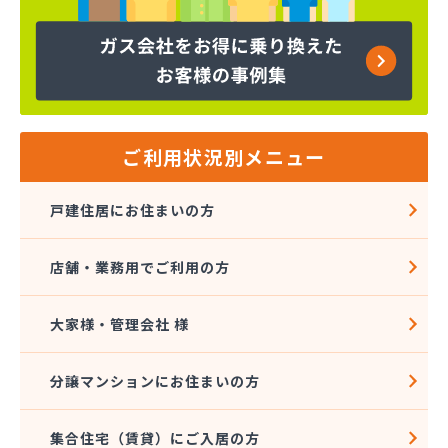
株式会社吉田林蔵商店
株式会社吉本商事
株式会社玉名商会
株式会社九州エネルギー協同管理
株式会社九州高圧容器検査所
株式会社熊本LPGセンター八代営業所
株式会社熊本石油玉名充填所
ご利用状況別メニュー
株式会社熊本中央ガスセンター
株式会社源商店
戸建住居にお住まいの方
株式会社古屋産業
株式会社三愛ガスサービス熊本事業所
店舗・業務用でご利用の方
株式会社城南ガス
株式会社人吉石油 本社・ガス部・人吉西給油所
株式会社翠松園G.G
大家様・管理会社 様
株式会社青山商店
株式会社谷口ショップ
分譲マンションにお住まいの方
株式会社竹本商会
株式会社島津商会
集合住宅（賃貸）にご入居の方
株式会社南九州マルヰガス