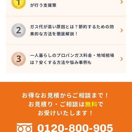
幸輝住設株式会社
が行う支援策
広瀬プロパン
荒木商店
合資会社阿蘇プロパン商会
ガス代が高い原因とは？節約するための効
合資会社花田プロパン
果的な方法を徹底解説！
合資会社台信商店
佐伯商店
堺プロパン店
一人暮らしのプロパンガス料金・地域相場
三愛オブリガス九州株式会社 熊本営業所
は？安くする方法や悩み事例も
三愛オブリガス九州株式会社 熊本支店
三星實業株式会社
山口プロパン
山田商店
お得なお見積からご相談まで！
山部石油店
狩場ガス住機株式会社
お見積り・ご相談は
無料
で
緒方瓦斯店
お受けいたします！
緒方石油店
小原プロパン
0120-800-905
小川商店