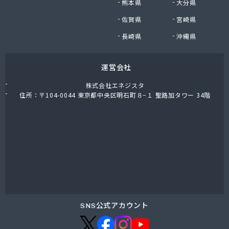
熊本県
大分県
福岡酸素株式会社熊本支社
佐賀県
宮崎県
福岡酸素株式会社八代出張所
平林プロパン商会
長崎県
沖縄県
堀石油ガス株式会社
籾田農機商会
運営会社
野中石油プロパン有限会社
有限会社おざわ商会
株式会社エネジスタ
有限会社オヤマガス
住所：〒104-0044 東京都中央区明石町８−１ 聖路加タワー 34階
有限会社たかもと
有限会社たかもと
有限会社ますだ
有限会社ユプロ
有限会社伊木産業
有限会社井出商店
有限会社雨屋
有限会社栄希興産
有限会社永野燃料
SNS公式アカウント
有限会社益城屋商店
有限会社加納商店