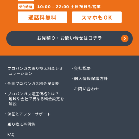
昭和電工株式会社熊本ガスセンター
土日祝日も営業
10:00 - 22:00
受付時間
松村石油ガス商会
通話料無料
スマホもOK
松島プロパンガス株式会社
上村商店
上竹プロパン
お見積り・お問い合せはコチラ
城南プロパンガス商会
人吉ガス協同組合
人吉木炭株式会社
清藤石油
会社概要
プロパンガス乗り換え料金シミ
西吉美商店
ュレーション
個人情報保護方針
西村電機プロパン
全国プロパンガス料金早見表
西島燃料店
お問い合わせ
プロパンガス適正価格とは？
西部ガスエネルギー株式会社 熊本支店
地域や会社で異なる料金設定を
川口ガス設備
解説
泉プロパンガス
保証とアフターサポート
早川俊春商店
村上プロパン店
乗り換え事例集
村本商店
FAQ
太栄プロパンガス株式会社