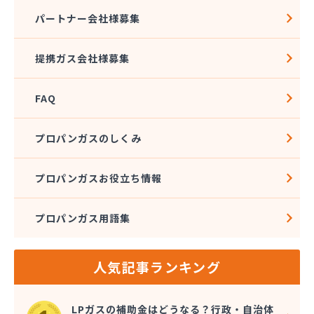
熊本クミアイプロパン株式会社 城北配送センター
パートナー会社様募集
熊本クミアイプロパン株式会社 阿蘇配送センター
熊本液化石油ガス事業協同組合
提携ガス会社様募集
熊本県LPガス協会（一般社団法人）お客様相談所
熊本酸素株式会社
FAQ
熊本石油株式会社 Dr・Drive 健軍エコ・ステー
ション
熊本石油株式会社 Dr・Drive 清水エコ・ステー
プロパンガスのしくみ
ション
熊本石油株式会社 熊本充填センター 池田充填所
プロパンガスお役立ち情報
熊本石油株式会社 春日オートガス・スタンド
熊本石油株式会社 阿蘇充填所
プロパンガス用語集
熊本石油株式会社 宇土充填所
熊本石油株式会社 城北燃料センター
熊本石油株式会社 人吉充填・油槽所
人気記事ランキング
熊本石油株式会社 人吉充填・油槽所
熊本石油株式会社 八代ガスセンター
光永プロパン店
LPガスの補助金はどうなる？行政・自治体