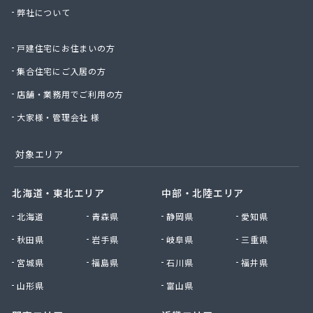
弊社について
太陽ガス株式会社
帯山プロパン
戸建住宅にお住まいの方
大幸プロパン株式会社
大鵬ホーム産業株式会社
集合住宅にご入居の方
大鵬興産合資会社
店舗・業務用でご利用の方
大牟田ガスエネルギー株式会社玉名営業所
大和プロパン
大家様・管理会社 様
第一プロパン株式会社
第一マルヰガス株式会社
対象エリア
中曽根プロパン店
塚本商事
北海道・東北エリア
中部・北陸エリア
天明プロパン工業
北海道
青森県
静岡県
愛知県
東部プロパン
藤木プロパン燃料店
秋田県
岩手県
岐阜県
三重県
徳丸プロパン
宮城県
福島県
石川県
福井県
内山商店株式会社
南九州マルヰ株式会社 進栄ガス営業所
山形県
富山県
南九州マルヰ株式会社 本社