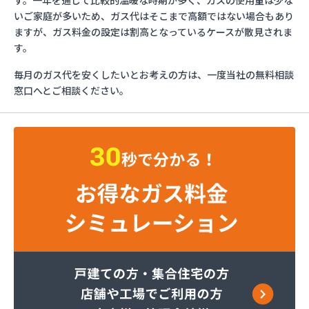
す。一年を通じて比較的温暖な時期が多く、ガスの使用量は少な
さかいや
いご家庭が多いため、ガス代はそこまで高額ではない場合もあり
サンエス設備機器株式会社
ますが、ガス料金の設定は割高となっているケースが散見されま
フルキ石油株式会社 ガス部
す。
むらた
毎月のガス代を安くしたいとお考えの方は、一度当社の無料相談
ライフガス山口
窓口へとご相談ください。
リボンガス株式会社
愛和
井上商店
宇土ガス株式会社
永田商店
岡崎商店
株式会社Misumi
株式会社Misumi熊本オフィス オートガススタン
ド
株式会社Misumi熊本オフィス ミスミガス熊本
店・石油・ガス卸部
株式会社アイティーエス
株式会社アイティーエス 南支店
株式会社イデックスガス 熊本中央営業所