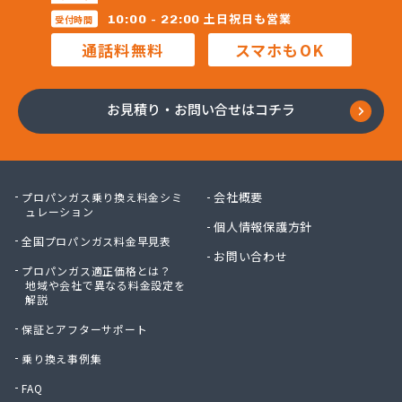
昭和電工株式会社熊本ガスセンター
土日祝日も営業
10:00 - 22:00
受付時間
松村石油ガス商会
通話料無料
スマホもOK
松島プロパンガス株式会社
上村商店
上竹プロパン
お見積り・お問い合せはコチラ
城南プロパンガス商会
人吉ガス協同組合
人吉木炭株式会社
清藤石油
会社概要
プロパンガス乗り換え料金シミ
西吉美商店
ュレーション
個人情報保護方針
西村電機プロパン
全国プロパンガス料金早見表
西島燃料店
お問い合わせ
プロパンガス適正価格とは？
西部ガスエネルギー株式会社 熊本支店
地域や会社で異なる料金設定を
川口ガス設備
解説
泉プロパンガス
保証とアフターサポート
早川俊春商店
村上プロパン店
乗り換え事例集
村本商店
FAQ
太栄プロパンガス株式会社