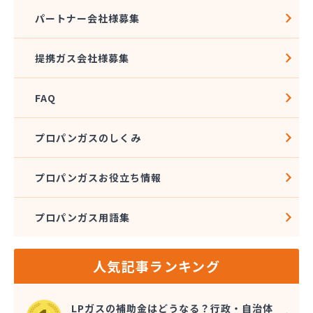
熊本クミアイプロパン株式会社 城北配送センター
パートナー会社様募集
熊本クミアイプロパン株式会社 阿蘇配送センター
熊本液化石油ガス事業協同組合
提携ガス会社様募集
熊本県LPガス協会（一般社団法人）お客様相談所
熊本酸素株式会社
FAQ
熊本石油株式会社 Dr・Drive 健軍エコ・ステー
ション
熊本石油株式会社 Dr・Drive 清水エコ・ステー
プロパンガスのしくみ
ション
熊本石油株式会社 熊本充填センター 池田充填所
プロパンガスお役立ち情報
熊本石油株式会社 春日オートガス・スタンド
熊本石油株式会社 阿蘇充填所
プロパンガス用語集
熊本石油株式会社 宇土充填所
熊本石油株式会社 城北燃料センター
熊本石油株式会社 人吉充填・油槽所
人気記事ランキング
熊本石油株式会社 人吉充填・油槽所
熊本石油株式会社 八代ガスセンター
光永プロパン店
LPガスの補助金はどうなる？行政・自治体