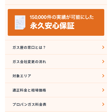
株式会社八代協同ガス配送センター
株式会社野田住宅産業
関本プロパン商店
岩崎プロパン
岩谷産業株式会社 エネルギー熊本支店
吉住酸素工業株式会社
吉田屋商店
吉武産業株式会社
ガス屋の窓口とは？
吉武産業株式会社熊本支店
宮崎米店
ガス会社変更の流れ
宮本利一プロパン店
橋口商店
対象エリア
玉名LPガス保安センター
玉名プロパン販売所
玉名団地プロパン株式会社
適正料金と相場価格
九州石油ガス株式会社熊本オフィス
熊本LPガス保安センター
プロパンガス料金表
熊本ガス開発株式会社
熊本クミアイプロパン株式会社