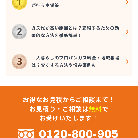
幸輝住設株式会社
が行う支援策
広瀬プロパン
荒木商店
合資会社阿蘇プロパン商会
ガス代が高い原因とは？節約するための効
合資会社花田プロパン
果的な方法を徹底解説！
合資会社台信商店
佐伯商店
堺プロパン店
一人暮らしのプロパンガス料金・地域相場
三愛オブリガス九州株式会社 熊本営業所
は？安くする方法や悩み事例も
三愛オブリガス九州株式会社 熊本支店
三星實業株式会社
山口プロパン
山田商店
お得なお見積からご相談まで！
山部石油店
狩場ガス住機株式会社
お見積り・ご相談は
無料
で
緒方瓦斯店
お受けいたします！
緒方石油店
小原プロパン
0120-800-905
小川商店