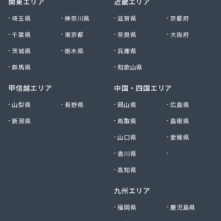
関東エリア
近畿エリア
南九州マルヰ株式会社 人吉営業所
南九州マルヰ株式会社 人吉営業所
埼玉県
神奈川県
滋賀県
京都府
南九州マルヰ株式会社 八代営業所
千葉県
東京都
奈良県
大阪府
南国殖産株式会社 熊本支店ガス課
茨城県
栃木県
兵庫県
NXエネルギー九州株式会社 雲雀丘出張所
NXエネルギー九州株式会社 熊本営業所
群馬県
和歌山県
NXエネルギー九州株式会社 熊本支店 熊本南営
業所
甲信越エリア
中国・四国エリア
NXエネルギー九州株式会社 熊本東営業所
山梨県
長野県
岡山県
広島県
NXエネルギー九州株式会社 熊本北営業所
新潟県
鳥取県
島根県
NXエネルギー九州株式会社 城北営業所
日通プロパン玉名特約店
山口県
愛媛県
NX商事株式会社LPガス事業所
香川県
徳島県
日豊興産株式会社 本社事務所
迫田商店
高知県
八代市プロパンガス協同組合
九州エリア
肥後協同ガス配送センター株式会社
富士設備
福岡県
鹿児島県
福岡酸素株式会社宇城出張所