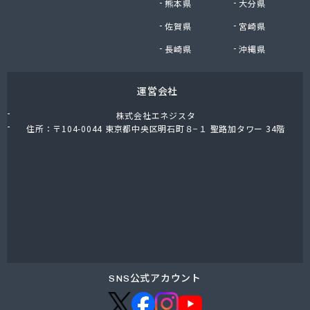
熊本県
大分県
福岡酸素株式会社熊本支社
佐賀県
宮崎県
福岡酸素株式会社八代出張所
平林プロパン商会
長崎県
沖縄県
堀石油ガス株式会社
籾田農機商会
運営会社
野中石油プロパン有限会社
有限会社おざわ商会
株式会社エネジスタ
有限会社オヤマガス
住所：〒104-0044 東京都中央区明石町８−１ 聖路加タワー 34階
有限会社たかもと
有限会社たかもと
有限会社ますだ
有限会社ユプロ
有限会社伊木産業
有限会社井出商店
有限会社雨屋
有限会社栄希興産
有限会社永野燃料
SNS公式アカウント
有限会社益城屋商店
有限会社加納商店