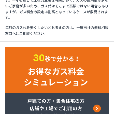
す。一年を通じて比較的温暖な時期が多く、ガスの使用量は少な
さかいや
いご家庭が多いため、ガス代はそこまで高額ではない場合もあり
サンエス設備機器株式会社
ますが、ガス料金の設定は割高となっているケースが散見されま
フルキ石油株式会社 ガス部
す。
むらた
毎月のガス代を安くしたいとお考えの方は、一度当社の無料相談
ライフガス山口
窓口へとご相談ください。
リボンガス株式会社
愛和
井上商店
宇土ガス株式会社
永田商店
岡崎商店
株式会社Misumi
株式会社Misumi熊本オフィス オートガススタン
ド
株式会社Misumi熊本オフィス ミスミガス熊本
店・石油・ガス卸部
株式会社アイティーエス
株式会社アイティーエス 南支店
株式会社イデックスガス 熊本中央営業所