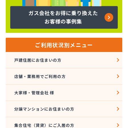
株式会社吉田林蔵商店
株式会社吉本商事
株式会社玉名商会
株式会社九州エネルギー協同管理
株式会社九州高圧容器検査所
株式会社熊本LPGセンター八代営業所
株式会社熊本石油玉名充填所
ご利用状況別メニュー
株式会社熊本中央ガスセンター
株式会社源商店
戸建住居にお住まいの方
株式会社古屋産業
株式会社三愛ガスサービス熊本事業所
店舗・業務用でご利用の方
株式会社城南ガス
株式会社人吉石油 本社・ガス部・人吉西給油所
株式会社翠松園G.G
大家様・管理会社 様
株式会社青山商店
株式会社谷口ショップ
分譲マンションにお住まいの方
株式会社竹本商会
株式会社島津商会
集合住宅（賃貸）にご入居の方
株式会社南九州マルヰガス