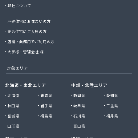
弊社について
太陽ガス株式会社
帯山プロパン
戸建住宅にお住まいの方
大幸プロパン株式会社
大鵬ホーム産業株式会社
集合住宅にご入居の方
大鵬興産合資会社
店舗・業務用でご利用の方
大牟田ガスエネルギー株式会社玉名営業所
大和プロパン
大家様・管理会社 様
第一プロパン株式会社
第一マルヰガス株式会社
対象エリア
中曽根プロパン店
塚本商事
北海道・東北エリア
中部・北陸エリア
天明プロパン工業
北海道
青森県
静岡県
愛知県
東部プロパン
藤木プロパン燃料店
秋田県
岩手県
岐阜県
三重県
徳丸プロパン
宮城県
福島県
石川県
福井県
内山商店株式会社
南九州マルヰ株式会社 進栄ガス営業所
山形県
富山県
南九州マルヰ株式会社 本社