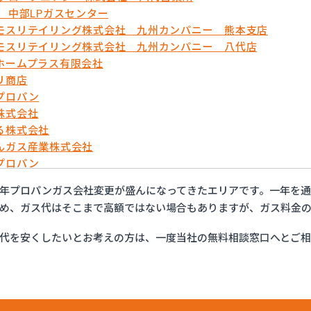
蘇 中部LPガスセンター
モスリテイリング株式会社 九州カンパニー 熊本支店
モスリテイリング株式会社 九州カンパニー 八代店
ホームプラス有限会社
リ商店
プロパン
株式会社
る株式会社
んガス産業株式会社
プロパン
や
年プロパンガス会社変更が盛んになってきたエリアです。一年を
ス設備機器株式会社
め、ガス代はそこまで高額ではない場合もありますが、ガス料金の
石油株式会社 ガス部
代を安くしたいとお考えの方は、一度当社の無料相談窓口へとご
ガス山口
ガス株式会社
店