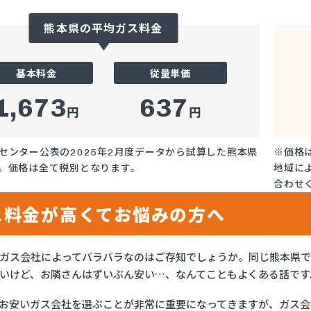
熊本県の平均ガス料金
基本料金
従量単価
1,673
637
円
円
センター公表の2025年2月度データから試算した熊本県
※価格
。価格は全て税別となります。
地域に
合わせ
ス料金が高くてお悩みの方へ
ガス会社によってバラバラなのはご存知でしょうか。同じ熊本県
いけど、お隣さんはずいぶん安い…、なんてこともよくある話です
お安いガス会社を選ぶことが非常に重要になってきますが、ガス会社