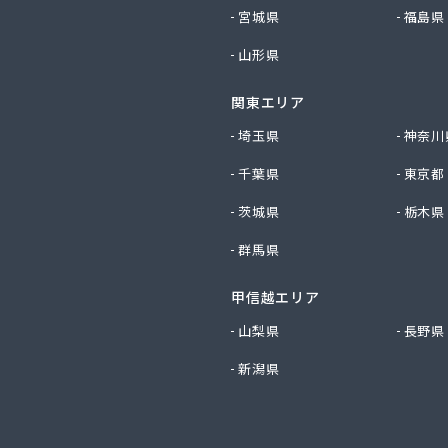
社ツバメ商会
宮城県
福島県
社フジイエネルギー
山形県
社ホームエネルギー南九州
社ホームエネルギー南九州
関東エリア
社ミスミ 八代支店
社ミスミ 八代事業所
埼玉県
神奈川
社ライフサポート九州 LPガス課
千葉県
東京都
社丸仙商会
社吉田林蔵商店
茨城県
栃木県
社吉本商事
群馬県
社玉名商会
社九州エネルギー協同管理
甲信越エリア
社九州高圧容器検査所
社熊本LPGセンター八代営業所
山梨県
長野県
社熊本石油玉名充填所
新潟県
社熊本中央ガスセンター
社源商店
社古屋産業
社三愛ガスサービス熊本事業所