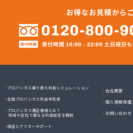
宇土ガ
永田商
お得なお見積から
岡崎商
株式会社
0120-800-9
株式会
株式会
受付時間
土日祝日も
受付時間
株式会
10:00 - 22:00
株式会
株式会
株式会
株式会
株式会
株式会
プロパンガス乗り換え料金シミュレーション
会社概要
株式会
全国プロパンガス料金早見表
株式会
個人情報保護
株式会
プロパンガス適正価格とは？
お問い合わせ
地域や会社で異なる料金設定を解説
株式会
株式会
保証とアフターサポート
株式会