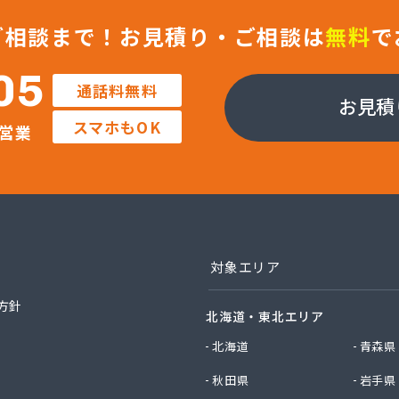
ス株式会社
店
ご相談まで！
お見積り・ご相談は
無料
で
店
Misumi
05
通話料無料
社Misumi熊本オフィス オートガススタンド
お見積
社Misumi熊本オフィス ミスミガス熊本店・石油・ガス卸部
スマホもOK
営業
社アイティーエス
社アイティーエス 南支店
社イデックスガス 熊本中央営業所
社いわもと
社ウエハラ
社エコア熊本店
社エコア 八代営業所
対象エリア
社エコア 北部充填所
社シバタ 熊本営業所
方針
北海道・東北エリア
社ジャパンクラフト
社ダイイチライフ
北海道
青森県
社タイプロ
秋田県
岩手県
社タキガワ