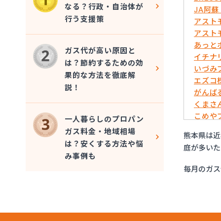
なる？行政・自治体が
JA阿
行う支援策
アスト
アスト
あっと
ガス代が高い原因と
イチナ
は？節約するための効
いづみ
果的な方法を徹底解
エズコ
説！
がんば
くまさ
こめや
一人暮らしのプロパン
さかい
ガス料金・地域相場
熊本県は近
サンエ
は？安くする方法や悩
庭が多いた
フルキ
み事例も
むらた
毎月のガス
ライフ
リボン
愛和
井上商