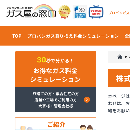
プロパンガス
TOP
プロパンガス乗り換え料金
シミュレーション
全
ガ
株
本ページは
わせは、お
絡をお願い