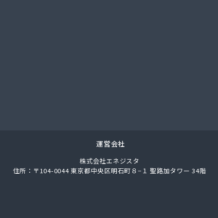
社城南ガス
社人吉石油 本社・ガス部・人吉西給油所
翠松園G.G
社青山商店
社谷口ショップ
社竹本商会
社島津商会
社南九州マルヰガス
社八代協同ガス配送センター
社野田住宅産業
ロパン商店
ロパン
運営会社
業株式会社 エネルギー熊本支店
株式会社エネジスタ
素工業株式会社
住所：〒104-0044 東京都中央区明石町８−１ 聖路加タワー 34階
商店
業株式会社
業株式会社熊本支店
店