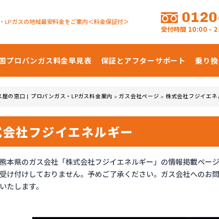
0120
・LPガスの地域最安料金をご案内＜料金保証付＞
受付時間
10:00 -
国プロパンガス
料金早見表
保証とアフターサポート
乗り換
ス屋の窓口 | プロパンガス・LPガス料金案内
ガス会社ページ
株式会社フジイエネ
>
>
式会社フジイエネルギー
熊本県のガス会社「株式会社フジイエネルギー」の情報掲載ペー
受け付けしておりません。予めご了承ください。ガス会社へのお
いたします。