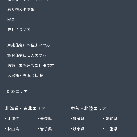
早川俊春商店
村上プロパン店
乗り換え事例集
村本商店
FAQ
太栄プロパンガス株式会社
弊社について
太陽ガス株式会社
帯山プロパン
戸建住宅にお住まいの方
大幸プロパン株式会社
大鵬ホーム産業株式会社
集合住宅にご入居の方
大鵬興産合資会社
店舗・業務用でご利用の方
大牟田ガスエネルギー株式会社玉名営業所
大和プロパン
大家様・管理会社 様
第一プロパン株式会社
第一マルヰガス株式会社
対象エリア
中曽根プロパン店
塚本商事
北海道・東北エリア
中部・北陸エリア
天明プロパン工業
北海道
青森県
静岡県
愛知県
東部プロパン
藤木プロパン燃料店
秋田県
岩手県
岐阜県
三重県
徳丸プロパン