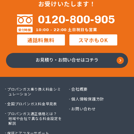
お受けいたします！
緒方石油店
小原プロパン
0120-800-905
小川商店
昭和電工株式会社熊本ガスセンター
土日祝日も営業
10:00 - 22:00
受付時間
松村石油ガス商会
通話料無料
スマホもOK
松島プロパンガス株式会社
上村商店
上竹プロパン
お見積り・お問い合せはコチラ
城南プロパンガス商会
人吉ガス協同組合
人吉木炭株式会社
清藤石油
会社概要
プロパンガス乗り換え料金シミ
西吉美商店
ュレーション
個人情報保護方針
西村電機プロパン
全国プロパンガス料金早見表
西島燃料店
お問い合わせ
プロパンガス適正価格とは？
西部ガスエネルギー株式会社 熊本支店
地域や会社で異なる料金設定を
川口ガス設備
解説
泉プロパンガス
保証とアフターサポート