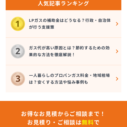
人気記事ランキング
熊本石油株式会社 人吉充填・油槽所
熊本石油株式会社 八代ガスセンター
光永プロパン店
LPガスの補助金はどうなる？行政・自治体
幸輝住設株式会社
が行う支援策
広瀬プロパン
荒木商店
合資会社阿蘇プロパン商会
ガス代が高い原因とは？節約するための効
合資会社花田プロパン
果的な方法を徹底解説！
合資会社台信商店
佐伯商店
堺プロパン店
一人暮らしのプロパンガス料金・地域相場
三愛オブリガス九州株式会社 熊本営業所
は？安くする方法や悩み事例も
三愛オブリガス九州株式会社 熊本支店
三星實業株式会社
山口プロパン
山田商店
お得なお見積からご相談まで！
山部石油店
狩場ガス住機株式会社
お見積り・ご相談は
無料
で
緒方瓦斯店