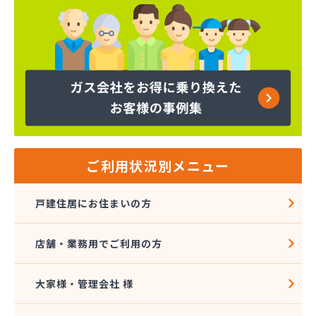
株式会社ミスミ 八代事業所
株式会社ライフサポート九州 LPガス課
株式会社丸仙商会
株式会社吉田林蔵商店
株式会社吉本商事
株式会社玉名商会
株式会社九州エネルギー協同管理
株式会社九州高圧容器検査所
株式会社熊本LPGセンター八代営業所
株式会社熊本石油玉名充填所
ご利用状況別メニュー
株式会社熊本中央ガスセンター
株式会社源商店
戸建住居にお住まいの方
株式会社古屋産業
株式会社三愛ガスサービス熊本事業所
店舗・業務用でご利用の方
株式会社城南ガス
株式会社人吉石油 本社・ガス部・人吉西給油所
株式会社翠松園G.G
大家様・管理会社 様
株式会社青山商店
株式会社谷口ショップ