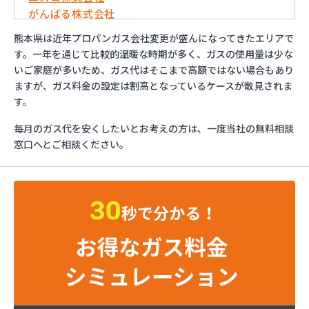
がんばる株式会社
くまさんガス産業株式会社
熊本県は近年プロパンガス会社変更が盛んになってきたエリアで
こめやプロパン
す。一年を通じて比較的温暖な時期が多く、ガスの使用量は少な
さかいや
いご家庭が多いため、ガス代はそこまで高額ではない場合もあり
サンエス設備機器株式会社
ますが、ガス料金の設定は割高となっているケースが散見されま
フルキ石油株式会社 ガス部
す。
むらた
毎月のガス代を安くしたいとお考えの方は、一度当社の無料相談
ライフガス山口
窓口へとご相談ください。
リボンガス株式会社
愛和
井上商店
宇土ガス株式会社
永田商店
岡崎商店
株式会社Misumi
株式会社Misumi熊本オフィス オートガススタン
ド
株式会社Misumi熊本オフィス ミスミガス熊本