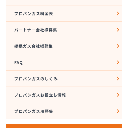
九州石油ガス株式会社熊本オフィス
熊本LPガス保安センター
プロパンガス料金表
熊本ガス開発株式会社
熊本クミアイプロパン株式会社
熊本クミアイプロパン株式会社 城北配送センター
パートナー会社様募集
熊本クミアイプロパン株式会社 阿蘇配送センター
熊本液化石油ガス事業協同組合
提携ガス会社様募集
熊本県LPガス協会（一般社団法人）お客様相談所
熊本酸素株式会社
FAQ
熊本石油株式会社 Dr・Drive 健軍エコ・ステー
ション
熊本石油株式会社 Dr・Drive 清水エコ・ステー
プロパンガスのしくみ
ション
熊本石油株式会社 熊本充填センター 池田充填所
プロパンガスお役立ち情報
熊本石油株式会社 春日オートガス・スタンド
熊本石油株式会社 阿蘇充填所
プロパンガス用語集
熊本石油株式会社 宇土充填所
熊本石油株式会社 城北燃料センター
熊本石油株式会社 人吉充填・油槽所