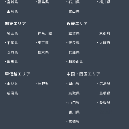
宮城県
福島県
石川県
福井県
内山商店株式会社
南九州マルヰ株式会社 進栄ガス営業所
山形県
富山県
南九州マルヰ株式会社 本社
関東エリア
近畿エリア
南九州マルヰ株式会社 人吉営業所
南九州マルヰ株式会社 人吉営業所
埼玉県
神奈川県
滋賀県
京都府
南九州マルヰ株式会社 八代営業所
千葉県
東京都
奈良県
大阪府
南国殖産株式会社 熊本支店ガス課
茨城県
栃木県
兵庫県
NXエネルギー九州株式会社 雲雀丘出張所
NXエネルギー九州株式会社 熊本営業所
群馬県
和歌山県
NXエネルギー九州株式会社 熊本支店 熊本南営
業所
甲信越エリア
中国・四国エリア
NXエネルギー九州株式会社 熊本東営業所
山梨県
長野県
岡山県
広島県
NXエネルギー九州株式会社 熊本北営業所
新潟県
鳥取県
島根県
NXエネルギー九州株式会社 城北営業所
日通プロパン玉名特約店
山口県
愛媛県
NX商事株式会社LPガス事業所
香川県
徳島県
日豊興産株式会社 本社事務所
迫田商店
高知県
八代市プロパンガス協同組合