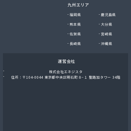
九州エリア
肥後協同ガス配送センター株式会社
富士設備
福岡県
鹿児島県
福岡酸素株式会社宇城出張所
熊本県
大分県
福岡酸素株式会社熊本支社
佐賀県
宮崎県
福岡酸素株式会社八代出張所
平林プロパン商会
長崎県
沖縄県
堀石油ガス株式会社
籾田農機商会
運営会社
野中石油プロパン有限会社
有限会社おざわ商会
株式会社エネジスタ
有限会社オヤマガス
住所：〒104-0044 東京都中央区明石町８−１ 聖路加タワー 34階
有限会社たかもと
有限会社たかもと
有限会社ますだ
有限会社ユプロ
有限会社伊木産業
有限会社井出商店
有限会社雨屋