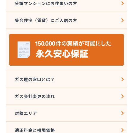
分譲マンションにお住まいの方
株式会社竹本商会
株式会社島津商会
集合住宅（賃貸）にご入居の方
株式会社南九州マルヰガス
株式会社八代協同ガス配送センター
株式会社野田住宅産業
関本プロパン商店
岩崎プロパン
岩谷産業株式会社 エネルギー熊本支店
吉住酸素工業株式会社
吉田屋商店
吉武産業株式会社
ガス屋の窓口とは？
吉武産業株式会社熊本支店
宮崎米店
ガス会社変更の流れ
宮本利一プロパン店
橋口商店
対象エリア
玉名LPガス保安センター
玉名プロパン販売所
玉名団地プロパン株式会社
適正料金と相場価格