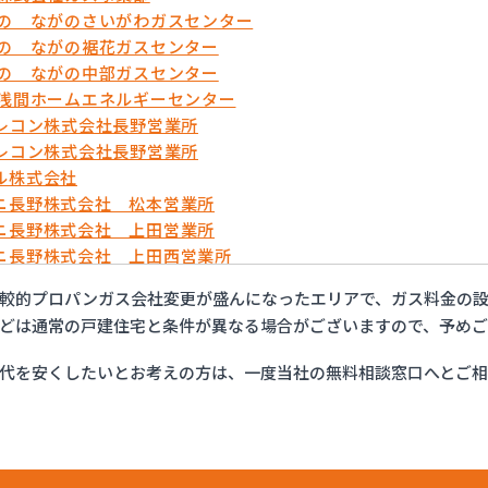
がの ながのさいがわガスセンター
がの ながの裾花ガスセンター
がの ながの中部ガスセンター
久浅間ホームエネルギーセンター
テレコン株式会社長野営業所
テレコン株式会社長野営業所
ル株式会社
ニ長野株式会社 松本営業所
ニ長野株式会社 上田営業所
ニ長野株式会社 上田西営業所
ニ長野株式会社 佐久営業所
較的プロパンガス会社変更が盛んになったエリアで、ガス料金の設
ニ長野株式会社 長野営業所
どは通常の戸建住宅と条件が異なる場合がございますので、予め
・ガスセンター長野
ット佐久
代を安くしたいとお考えの方は、一度当社の無料相談窓口へとご
ン総備
ン株式会社
ン株式会社 松本オートガススタンド
ン株式会社 長野支店