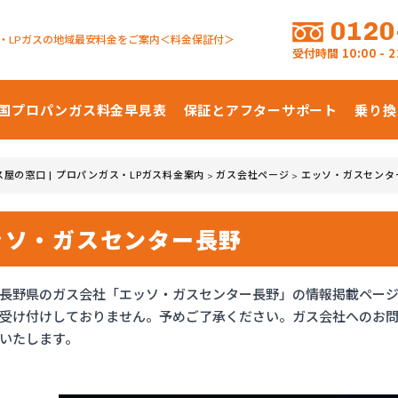
0120
・LPガスの地域最安料金をご案内＜料金保証付＞
受付時間
10:00 -
国プロパンガス
料金早見表
保証とアフターサポート
乗り換
ス屋の窓口 | プロパンガス・LPガス料金案内
ガス会社ページ
エッソ・ガスセンタ
>
>
ッソ・ガスセンター長野
長野県のガス会社「エッソ・ガスセンター長野」の情報掲載ペー
受け付けしておりません。予めご了承ください。ガス会社へのお
いたします。