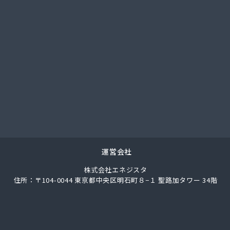
社武重商会 プロパン佐久営業所
社武重商会 プロパン長野営業所
社武重商会 松本支店
社北澤商会
社堀内商事
社鈴与ガスあんしんネット
ス株式会社
ス株式会社
業
通プロパン販売有限会社
素株式会社 長野営業所
料店
運営会社
合千曲エルピーガス供給センター
株式会社エネジスタ
業株式会社 丸子連絡所
住所：〒104-0044 東京都中央区明石町８−１ 聖路加タワー 34階
ス燃料株式会社
ス燃料株式会社 LPガスセンター
ロパンガス
ートガス・スタンド