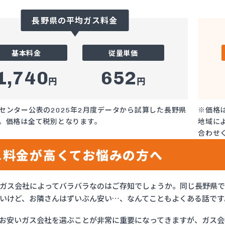
長野県の平均ガス料金
基本料金
従量単価
1,740
652
円
円
センター公表の2025年2月度データから試算した長野県
※価格
。価格は全て税別となります。
地域に
合わせ
ス料金が高くてお悩みの方へ
ガス会社によってバラバラなのはご存知でしょうか。同じ長野県
いけど、お隣さんはずいぶん安い…、なんてこともよくある話です
お安いガス会社を選ぶことが非常に重要になってきますが、ガス会社