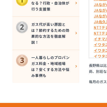
なる？行政・自治体が
JAな
行う支援策
JAな
JAな
JA佐
ガス代が高い原因と
NTT
は？節約するための効
NTT
果的な方法を徹底解
イチマ
説！
イワタ
イワタ
イワタ
一人暮らしのプロパン
イワタ
ガス料金・地域相場
長野県は比
イワタ
は？安くする方法や悩
尚、別荘な
エッソ
み事例も
ガスネ
毎月のガス
グリー
サンリ
サンリ
サンリ