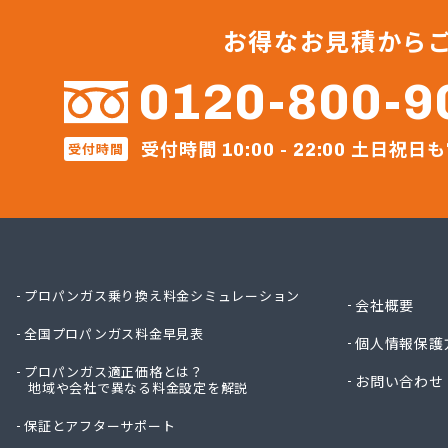
サンリ
サンリ
お得なお見積から
サンリ
サンリ
0120-800-9
ミヤバ
安藤商
受付時間
土日祝日も
受付時間
伊丹産
10:00 - 22:00
伊丹産
伊丹産
伊丹産
一之瀬
岡谷酸
岡谷酸
プロパンガス乗り換え料金シミュレーション
会社概要
岡谷酸
全国プロパンガス料金早見表
岡谷酸
個人情報保護
貝印石
プロパンガス適正価格とは？
お問い合わせ
地域や会社で異なる料金設定を解説
株式会
株式会
保証とアフターサポート
株式会