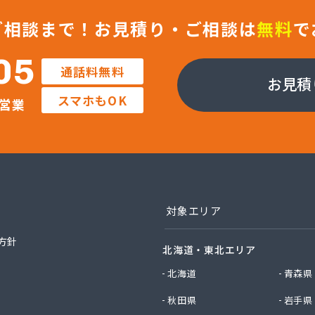
ン株式会社 長野南支店
ン株式会社 佐久支店
ご相談まで！
お見積り・ご相談は
無料
で
ン株式会社 松本支店
ン株式会社 上田支店
05
通話料無料
ラガス株式会社
お見積
店
スマホもOK
営業
業株式会社 長野工場
業株式会社 長野支店
業株式会社 望月出張所
業株式会社 千曲営業所
電器瓦斯サービス
素株式会社 佐久営業所
素株式会社 松本営業所
対象エリア
素株式会社 長野営業所
素株式会社 長野南営業所
方針
北海道・東北エリア
油株式会社 長野支店
社エナジー内山
北海道
青森県
社カワネン 本社・ガス事業部
秋田県
岩手県
社クレックス 長野営業所