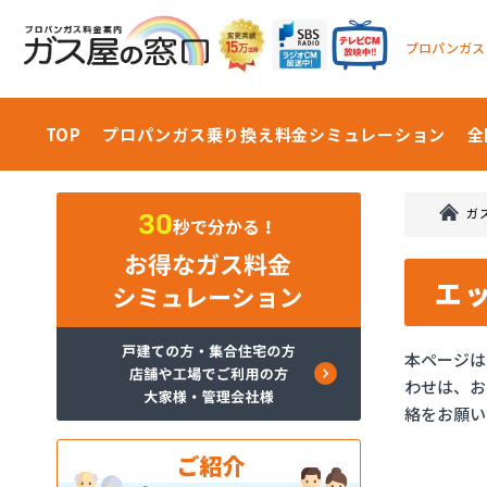
プロパンガス
TOP
プロパンガス乗り換え料金
シミュレーション
全
ガ
エ
本ページは
わせは、お
絡をお願い