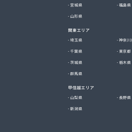
社サイサン 佐久営業所
宮城県
福島県
社サイサン 千曲営業所
山形県
社サイサン 長野支店
社サイサン 東御営業所
関東エリア
社セリタ
社セリタ 上田営業所
埼玉県
神奈川
社タカサワ長野営業所LPG
千葉県
東京都
社ホームエネルギー長野 長野センター
社リビック長野
茨城県
栃木県
社叶屋
群馬県
社高木屋プロパン部
社森田
甲信越エリア
社須崎商店
社大進本社
山梨県
長野県
社長栄ガスサービス
新潟県
社鳥羽
社伴商店
社武重商会 プロパン部
社武重商会 上田充填所・プロパン上田営業所