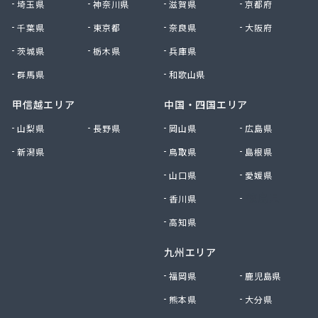
埼玉県
神奈川県
滋賀県
京都府
有限会社黒田燃料
千葉県
東京都
奈良県
大阪府
有限会社佐久プロパン
有限会社佐久燃料
茨城県
栃木県
兵庫県
有限会社三和商店
群馬県
和歌山県
有限会社山崎商会
有限会社秋山商店
甲信越エリア
中国・四国エリア
有限会社春宮燃料
山梨県
長野県
岡山県
広島県
有限会社小串商店
新潟県
鳥取県
島根県
有限会社小池燃料店
有限会社松筑林産
山口県
愛媛県
有限会社上田設備工業
香川県
徳島県
有限会社清沢石油
有限会社大内商店ビックイン
高知県
有限会社池田燃料店
九州エリア
有限会社竹村燃料店
有限会社中村燃料店
福岡県
鹿児島県
有限会社飯島燃料店
熊本県
大分県
有限会社和泉屋深澤商店