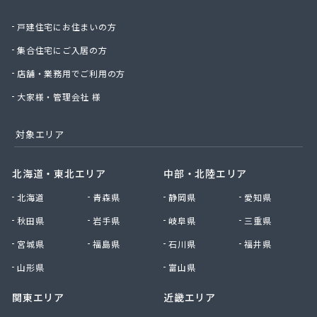
北日本物産株式会社長野営業所
戸建住宅にお住まいの方
北野プロパン住設
堀川産業株式会社 上田営業所
集合住宅にご入居の方
堀川産業株式会社 長野営業所
店舗・業務用でご利用の方
本久石油株式会社 市場団地給油所
有限会社エネ・サイトウ
大家様・管理会社 様
有限会社かしわや
有限会社キタジマ
対象エリア
有限会社スミシン
有限会社ヤマロク
北海道・東北エリア
中部・北陸エリア
有限会社横嶋商店
北海道
青森県
静岡県
愛知県
有限会社丸共農薬プロパン部
有限会社丸山
秋田県
岩手県
岐阜県
三重県
有限会社丸山百貨店
宮城県
福島県
石川県
福井県
有限会社丸二商会
有限会社宮下商店
山形県
富山県
有限会社橋詰商店
関東エリア
近畿エリア
有限会社犬飼燃料店
有限会社古間ラジオテレビ商会