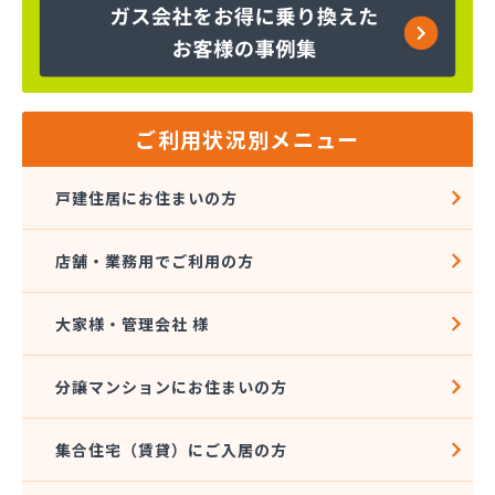
株式会社大進本社
株式会社長栄ガスサービス
株式会社鳥羽
株式会社伴商店
株式会社武重商会 プロパン部
ご利用状況別メニュー
株式会社武重商会 上田充填所・プロパン上田営業
所
戸建住居にお住まいの方
株式会社武重商会 プロパン佐久営業所
株式会社武重商会 プロパン長野営業所
店舗・業務用でご利用の方
株式会社武重商会 松本支店
株式会社北澤商会
株式会社堀内商事
大家様・管理会社 様
株式会社鈴与ガスあんしんネット
関東ガス株式会社
分譲マンションにお住まいの方
関東ガス株式会社
丸山産業
集合住宅（賃貸）にご入居の方
丸子日通プロパン販売有限会社
宮原酸素株式会社 長野営業所