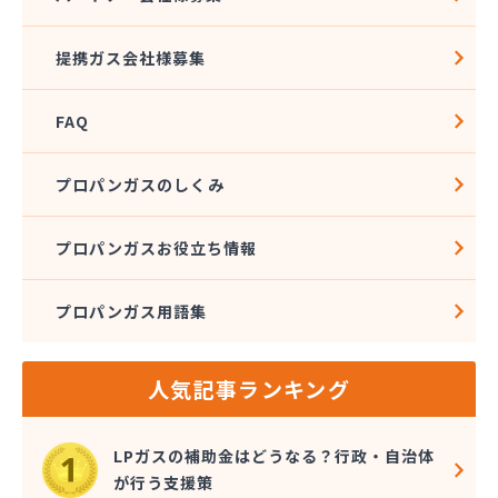
松本エルピーガス保安センター
松本ガス株式会社 本社・オートガススタンド
提携ガス会社様募集
松本ガス商事株式会社
松本シェル石油株式会社 村井事業所配送センター
FAQ
松本シェル石油株式会社村井事業所プロパンガス課
松本プロパンガス株式会社
松本事業株式会社
プロパンガスのしくみ
上小LPガス保安センター協同組合
上田ガス株式会社
プロパンガスお役立ち情報
上田広域LPガス協同組合
城南高沢ガス株式会社
プロパンガス用語集
信濃ガス協同組合
新潟燃商株式会社長野支店
神津燃料
人気記事ランキング
水野燃料
斉藤商店
千曲通商株式会社
LPガスの補助金はどうなる？行政・自治体
早武商店
が行う支援策
大島屋酒店