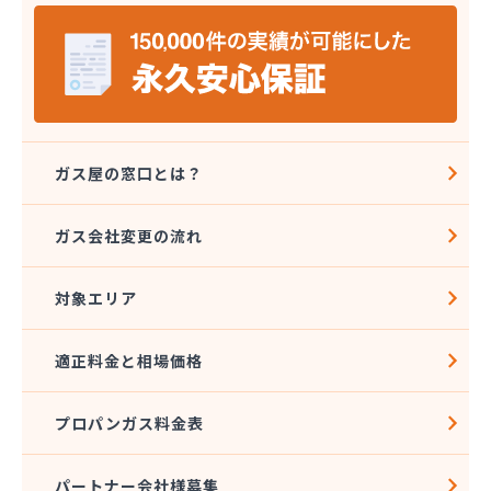
宮島燃料店
協同組合千曲エルピーガス供給センター
橋本産業株式会社 丸子連絡所
桐原ガス燃料株式会社
桐原ガス燃料株式会社 LPガスセンター
鍵田プロパンガス
戸倉オートガス・スタンド
ガス屋の窓口とは？
戸倉上山田プロパンガス株式会社自宅
更埴エルピーガス協同組合
ガス会社変更の流れ
更埴プロパン有限会社
江島屋商店
対象エリア
合資会社山田屋給油所 プロパンガス部
佐久エルピーガス保安センター協同組合
佐久プロパンガス協同組合
適正料金と相場価格
佐久集中監視センター株式会社
山屋物産株式会社佐久営業所
プロパンガス料金表
松新商店
松代液化石油ガス事業協同組合
松筑エルピーガス協業組合
パートナー会社様募集