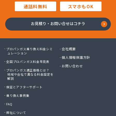
田中プロパン
通話料無料
スマホもOK
田邊エネソシア株式会社 長野営業所
田邊ガステクノ株式会社 長野営業所
東信ガス株式会社
お見積り・お問い合せはコチラ
東石油有限会社
徳倉燃料店
日石ガス株式会社長野営業所
日通プロパン株式会社
会社概要
プロパンガス乗り換え料金シミ
NX商事株式会社 長野支店 長野LPガス販売所
ュレーション
個人情報保護方針
冨士クラスタ株式会社 佐久平営業所
全国プロパンガス料金早見表
冨士クラスタ株式会社 松本営業所
お問い合わせ
プロパンガス適正価格とは？
冨士クラスタ株式会社 長野支店
地域や会社で異なる料金設定を
望月ガス株式会社
解説
望月商会
保証とアフターサポート
北信ガス株式会社 上田営業所
北信ガス株式会社 松本営業所
乗り換え事例集
北信ガス株式会社長野営業所
FAQ
北信石油ガス株式会社
弊社について
北村商店