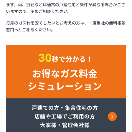
エッソ・ガスセンター長野
ます。尚、別荘などは通常の戸建住宅と条件が異なる場合がござ
ガスネット佐久
いますので、予めご相談ください。
グリーン総備
毎月のガス代を安くしたいとお考えの方は、一度当社の無料相談
サンリン株式会社
窓口へとご相談ください。
サンリン株式会社 松本オートガススタンド
サンリン株式会社 長野支店
サンリン株式会社 長野南支店
サンリン株式会社 佐久支店
サンリン株式会社 松本支店
サンリン株式会社 上田支店
ミヤバラガス株式会社
安藤商店
伊丹産業株式会社 長野工場
伊丹産業株式会社 長野支店
伊丹産業株式会社 望月出張所
伊丹産業株式会社 千曲営業所
一之瀬電器瓦斯サービス
岡谷酸素株式会社 佐久営業所
岡谷酸素株式会社 松本営業所