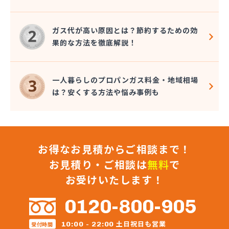
大澤燃料店
竹内六男
ガス代が高い原因とは？節約するための効
中央石油株式会社本社
果的な方法を徹底解説！
中央物産株式会社
中山通商有限会社
中信LPガス事業協同組合
一人暮らしのプロパンガス料金・地域相場
中沢商店
は？安くする方法や悩み事例も
朝日オーム株式会社
長石株式会社
長野ガス株式会社
長野プロパンガス株式会社 佐久営業所
お得なお見積からご相談まで！
長野プロパンガス株式会社 上田支店
長野プロパンガス株式会社 長野営業所
お見積り・ご相談は
無料
で
長野都市ガスエネパート日本ガス工事株式会社
お受けいたします！
長野日石ガス株式会社 佐久営業所
長野日通プロパン販売有限会社
0120-800-905
鳥居プロパン
蔦屋山本商店
土日祝日も営業
10:00 - 22:00
受付時間