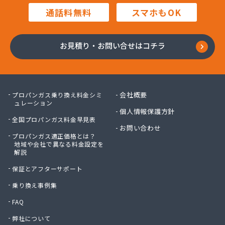
田中プロパン
通話料無料
スマホもOK
田邊エネソシア株式会社 長野営業所
田邊ガステクノ株式会社 長野営業所
東信ガス株式会社
お見積り・お問い合せはコチラ
東石油有限会社
徳倉燃料店
日石ガス株式会社長野営業所
日通プロパン株式会社
会社概要
プロパンガス乗り換え料金シミ
NX商事株式会社 長野支店 長野LPガス販売所
ュレーション
個人情報保護方針
冨士クラスタ株式会社 佐久平営業所
全国プロパンガス料金早見表
冨士クラスタ株式会社 松本営業所
お問い合わせ
プロパンガス適正価格とは？
冨士クラスタ株式会社 長野支店
地域や会社で異なる料金設定を
望月ガス株式会社
解説
望月商会
保証とアフターサポート
北信ガス株式会社 上田営業所
北信ガス株式会社 松本営業所
乗り換え事例集
北信ガス株式会社長野営業所
FAQ
北信石油ガス株式会社
弊社について
北村商店