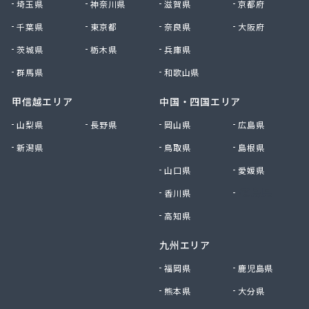
埼玉県
神奈川県
滋賀県
京都府
有限会社黒田燃料
千葉県
東京都
奈良県
大阪府
有限会社佐久プロパン
有限会社佐久燃料
茨城県
栃木県
兵庫県
有限会社三和商店
群馬県
和歌山県
有限会社山崎商会
有限会社秋山商店
甲信越エリア
中国・四国エリア
有限会社春宮燃料
山梨県
長野県
岡山県
広島県
有限会社小串商店
新潟県
鳥取県
島根県
有限会社小池燃料店
有限会社松筑林産
山口県
愛媛県
有限会社上田設備工業
香川県
徳島県
有限会社清沢石油
有限会社大内商店ビックイン
高知県
有限会社池田燃料店
九州エリア
有限会社竹村燃料店
有限会社中村燃料店
福岡県
鹿児島県
有限会社飯島燃料店
熊本県
大分県
有限会社和泉屋深澤商店