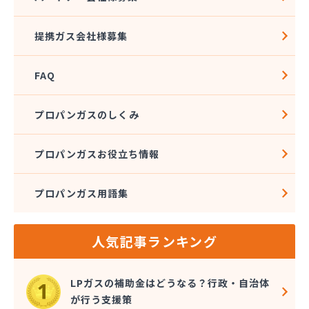
松本エルピーガス保安センター
松本ガス株式会社 本社・オートガススタンド
提携ガス会社様募集
松本ガス商事株式会社
松本シェル石油株式会社 村井事業所配送センター
FAQ
松本シェル石油株式会社村井事業所プロパンガス課
松本プロパンガス株式会社
松本事業株式会社
プロパンガスのしくみ
上小LPガス保安センター協同組合
上田ガス株式会社
プロパンガスお役立ち情報
上田広域LPガス協同組合
城南高沢ガス株式会社
プロパンガス用語集
信濃ガス協同組合
新潟燃商株式会社長野支店
神津燃料
人気記事ランキング
水野燃料
斉藤商店
千曲通商株式会社
LPガスの補助金はどうなる？行政・自治体
早武商店
が行う支援策
大島屋酒店