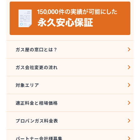
宮島燃料店
協同組合千曲エルピーガス供給センター
橋本産業株式会社 丸子連絡所
桐原ガス燃料株式会社
桐原ガス燃料株式会社 LPガスセンター
鍵田プロパンガス
戸倉オートガス・スタンド
ガス屋の窓口とは？
戸倉上山田プロパンガス株式会社自宅
更埴エルピーガス協同組合
ガス会社変更の流れ
更埴プロパン有限会社
江島屋商店
対象エリア
合資会社山田屋給油所 プロパンガス部
佐久エルピーガス保安センター協同組合
佐久プロパンガス協同組合
適正料金と相場価格
佐久集中監視センター株式会社
山屋物産株式会社佐久営業所
プロパンガス料金表
松新商店
松代液化石油ガス事業協同組合
松筑エルピーガス協業組合
パートナー会社様募集