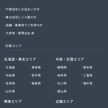
北日本物産株式会社長野営業所
戸建住宅にお住まいの方
北野プロパン住設
堀川産業株式会社 上田営業所
集合住宅にご入居の方
堀川産業株式会社 長野営業所
店舗・業務用でご利用の方
本久石油株式会社 市場団地給油所
有限会社エネ・サイトウ
大家様・管理会社 様
有限会社かしわや
有限会社キタジマ
対象エリア
有限会社スミシン
有限会社ヤマロク
北海道・東北エリア
中部・北陸エリア
有限会社横嶋商店
北海道
青森県
静岡県
愛知県
有限会社丸共農薬プロパン部
有限会社丸山
秋田県
岩手県
岐阜県
三重県
有限会社丸山百貨店
宮城県
福島県
石川県
福井県
有限会社丸二商会
有限会社宮下商店
山形県
富山県
有限会社橋詰商店
関東エリア
近畿エリア
有限会社犬飼燃料店
有限会社古間ラジオテレビ商会