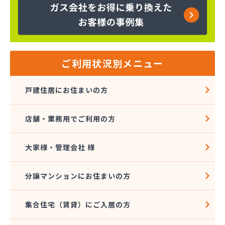
株式会社大進本社
株式会社長栄ガスサービス
株式会社鳥羽
株式会社伴商店
株式会社武重商会 プロパン部
ご利用状況別メニュー
株式会社武重商会 上田充填所・プロパン上田営業
所
戸建住居にお住まいの方
株式会社武重商会 プロパン佐久営業所
株式会社武重商会 プロパン長野営業所
店舗・業務用でご利用の方
株式会社武重商会 松本支店
株式会社北澤商会
株式会社堀内商事
大家様・管理会社 様
株式会社鈴与ガスあんしんネット
関東ガス株式会社
分譲マンションにお住まいの方
関東ガス株式会社
丸山産業
集合住宅（賃貸）にご入居の方
丸子日通プロパン販売有限会社
宮原酸素株式会社 長野営業所