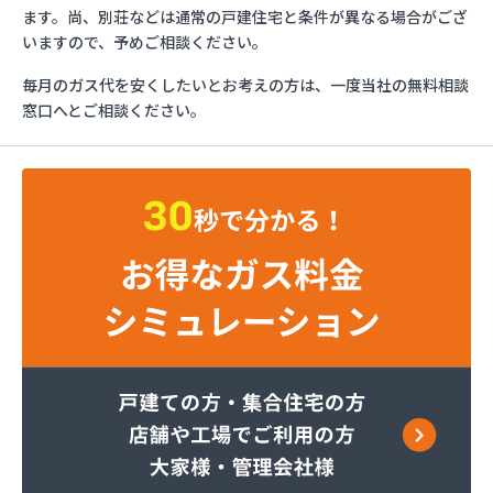
エッソ・ガスセンター長野
ます。尚、別荘などは通常の戸建住宅と条件が異なる場合がござ
ガスネット佐久
いますので、予めご相談ください。
グリーン総備
毎月のガス代を安くしたいとお考えの方は、一度当社の無料相談
サンリン株式会社
窓口へとご相談ください。
サンリン株式会社 松本オートガススタンド
サンリン株式会社 長野支店
サンリン株式会社 長野南支店
サンリン株式会社 佐久支店
サンリン株式会社 松本支店
サンリン株式会社 上田支店
ミヤバラガス株式会社
安藤商店
伊丹産業株式会社 長野工場
伊丹産業株式会社 長野支店
伊丹産業株式会社 望月出張所
伊丹産業株式会社 千曲営業所
一之瀬電器瓦斯サービス
岡谷酸素株式会社 佐久営業所
岡谷酸素株式会社 松本営業所