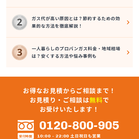
大澤燃料店
竹内六男
ガス代が高い原因とは？節約するための効
中央石油株式会社本社
果的な方法を徹底解説！
中央物産株式会社
中山通商有限会社
中信LPガス事業協同組合
一人暮らしのプロパンガス料金・地域相場
中沢商店
は？安くする方法や悩み事例も
朝日オーム株式会社
長石株式会社
長野ガス株式会社
長野プロパンガス株式会社 佐久営業所
お得なお見積からご相談まで！
長野プロパンガス株式会社 上田支店
長野プロパンガス株式会社 長野営業所
お見積り・ご相談は
無料
で
長野都市ガスエネパート日本ガス工事株式会社
お受けいたします！
長野日石ガス株式会社 佐久営業所
長野日通プロパン販売有限会社
0120-800-905
鳥居プロパン
蔦屋山本商店
土日祝日も営業
10:00 - 22:00
受付時間