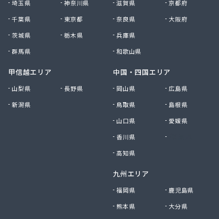
埼玉県
神奈川県
滋賀県
京都府
有限会社黒田燃料
千葉県
東京都
奈良県
大阪府
有限会社佐久プロパン
有限会社佐久燃料
茨城県
栃木県
兵庫県
有限会社三和商店
群馬県
和歌山県
有限会社山崎商会
有限会社秋山商店
甲信越エリア
中国・四国エリア
有限会社春宮燃料
山梨県
長野県
岡山県
広島県
有限会社小串商店
新潟県
鳥取県
島根県
有限会社小池燃料店
有限会社松筑林産
山口県
愛媛県
有限会社上田設備工業
香川県
徳島県
有限会社清沢石油
有限会社大内商店ビックイン
高知県
有限会社池田燃料店
九州エリア
有限会社竹村燃料店
有限会社中村燃料店
福岡県
鹿児島県
有限会社飯島燃料店
熊本県
大分県
有限会社和泉屋深澤商店