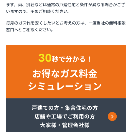
エッソ・ガスセンター長野
ます。尚、別荘などは通常の戸建住宅と条件が異なる場合がござ
ガスネット佐久
いますので、予めご相談ください。
グリーン総備
毎月のガス代を安くしたいとお考えの方は、一度当社の無料相談
サンリン株式会社
窓口へとご相談ください。
サンリン株式会社 松本オートガススタンド
サンリン株式会社 長野支店
サンリン株式会社 長野南支店
サンリン株式会社 佐久支店
サンリン株式会社 松本支店
サンリン株式会社 上田支店
ミヤバラガス株式会社
安藤商店
伊丹産業株式会社 長野工場
伊丹産業株式会社 長野支店
伊丹産業株式会社 望月出張所
伊丹産業株式会社 千曲営業所
一之瀬電器瓦斯サービス
岡谷酸素株式会社 佐久営業所
岡谷酸素株式会社 松本営業所