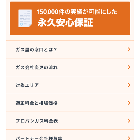
宮島燃料店
協同組合千曲エルピーガス供給センター
橋本産業株式会社 丸子連絡所
桐原ガス燃料株式会社
桐原ガス燃料株式会社 LPガスセンター
鍵田プロパンガス
戸倉オートガス・スタンド
ガス屋の窓口とは？
戸倉上山田プロパンガス株式会社自宅
更埴エルピーガス協同組合
ガス会社変更の流れ
更埴プロパン有限会社
江島屋商店
対象エリア
合資会社山田屋給油所 プロパンガス部
佐久エルピーガス保安センター協同組合
佐久プロパンガス協同組合
適正料金と相場価格
佐久集中監視センター株式会社
山屋物産株式会社佐久営業所
プロパンガス料金表
松新商店
松代液化石油ガス事業協同組合
松筑エルピーガス協業組合
パートナー会社様募集