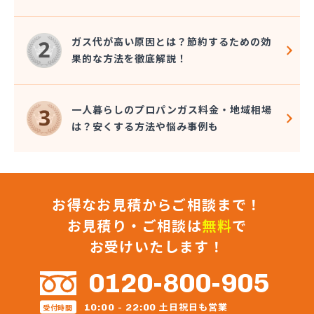
大澤燃料店
竹内六男
ガス代が高い原因とは？節約するための効
中央石油株式会社本社
果的な方法を徹底解説！
中央物産株式会社
中山通商有限会社
中信LPガス事業協同組合
一人暮らしのプロパンガス料金・地域相場
中沢商店
は？安くする方法や悩み事例も
朝日オーム株式会社
長石株式会社
長野ガス株式会社
長野プロパンガス株式会社 佐久営業所
お得なお見積からご相談まで！
長野プロパンガス株式会社 上田支店
長野プロパンガス株式会社 長野営業所
お見積り・ご相談は
無料
で
長野都市ガスエネパート日本ガス工事株式会社
お受けいたします！
長野日石ガス株式会社 佐久営業所
長野日通プロパン販売有限会社
0120-800-905
鳥居プロパン
蔦屋山本商店
土日祝日も営業
10:00 - 22:00
受付時間