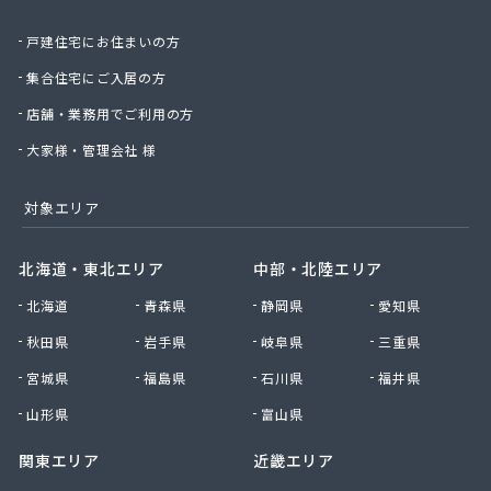
北日本物産株式会社長野営業所
戸建住宅にお住まいの方
北野プロパン住設
堀川産業株式会社 上田営業所
集合住宅にご入居の方
堀川産業株式会社 長野営業所
店舗・業務用でご利用の方
本久石油株式会社 市場団地給油所
有限会社エネ・サイトウ
大家様・管理会社 様
有限会社かしわや
有限会社キタジマ
対象エリア
有限会社スミシン
有限会社ヤマロク
北海道・東北エリア
中部・北陸エリア
有限会社横嶋商店
北海道
青森県
静岡県
愛知県
有限会社丸共農薬プロパン部
有限会社丸山
秋田県
岩手県
岐阜県
三重県
有限会社丸山百貨店
宮城県
福島県
石川県
福井県
有限会社丸二商会
有限会社宮下商店
山形県
富山県
有限会社橋詰商店
関東エリア
近畿エリア
有限会社犬飼燃料店
有限会社古間ラジオテレビ商会