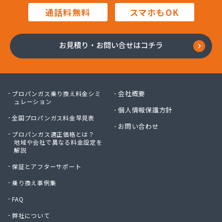
田中プロパン
通話料無料
スマホもOK
田邊エネソシア株式会社 長野営業所
田邊ガステクノ株式会社 長野営業所
東信ガス株式会社
お見積り・お問い合せはコチラ
東石油有限会社
徳倉燃料店
日石ガス株式会社長野営業所
日通プロパン株式会社
会社概要
プロパンガス乗り換え料金シミ
NX商事株式会社 長野支店 長野LPガス販売所
ュレーション
個人情報保護方針
冨士クラスタ株式会社 佐久平営業所
全国プロパンガス料金早見表
冨士クラスタ株式会社 松本営業所
お問い合わせ
プロパンガス適正価格とは？
冨士クラスタ株式会社 長野支店
地域や会社で異なる料金設定を
望月ガス株式会社
解説
望月商会
保証とアフターサポート
北信ガス株式会社 上田営業所
北信ガス株式会社 松本営業所
乗り換え事例集
北信ガス株式会社長野営業所
FAQ
北信石油ガス株式会社
弊社について
北村商店