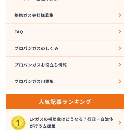
松本エルピーガス保安センター
松本ガス株式会社 本社・オートガススタンド
提携ガス会社様募集
松本ガス商事株式会社
松本シェル石油株式会社 村井事業所配送センター
FAQ
松本シェル石油株式会社村井事業所プロパンガス課
松本プロパンガス株式会社
松本事業株式会社
プロパンガスのしくみ
上小LPガス保安センター協同組合
上田ガス株式会社
プロパンガスお役立ち情報
上田広域LPガス協同組合
城南高沢ガス株式会社
プロパンガス用語集
信濃ガス協同組合
新潟燃商株式会社長野支店
神津燃料
人気記事ランキング
水野燃料
斉藤商店
千曲通商株式会社
LPガスの補助金はどうなる？行政・自治体
早武商店
が行う支援策
大島屋酒店