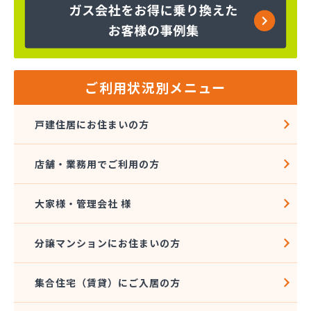
株式会社大進本社
株式会社長栄ガスサービス
株式会社鳥羽
株式会社伴商店
株式会社武重商会 プロパン部
ご利用状況別メニュー
株式会社武重商会 上田充填所・プロパン上田営業
所
戸建住居にお住まいの方
株式会社武重商会 プロパン佐久営業所
株式会社武重商会 プロパン長野営業所
店舗・業務用でご利用の方
株式会社武重商会 松本支店
株式会社北澤商会
株式会社堀内商事
大家様・管理会社 様
株式会社鈴与ガスあんしんネット
関東ガス株式会社
分譲マンションにお住まいの方
関東ガス株式会社
丸山産業
集合住宅（賃貸）にご入居の方
丸子日通プロパン販売有限会社
宮原酸素株式会社 長野営業所