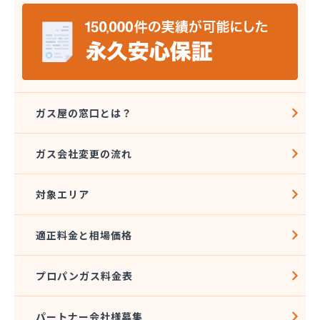
宮島燃料店
協同組合千曲エルピーガス供給センター
橋本産業株式会社 丸子連絡所
桐原ガス燃料株式会社
桐原ガス燃料株式会社 LPガスセンター
鍵田プロパンガス
戸倉オートガス・スタンド
ガス屋の窓口とは？
戸倉上山田プロパンガス株式会社自宅
更埴エルピーガス協同組合
ガス会社変更の流れ
更埴プロパン有限会社
江島屋商店
対象エリア
合資会社山田屋給油所 プロパンガス部
佐久エルピーガス保安センター協同組合
佐久プロパンガス協同組合
適正料金と相場価格
佐久集中監視センター株式会社
山屋物産株式会社佐久営業所
プロパンガス料金表
松新商店
松代液化石油ガス事業協同組合
松筑エルピーガス協業組合
パートナー会社様募集