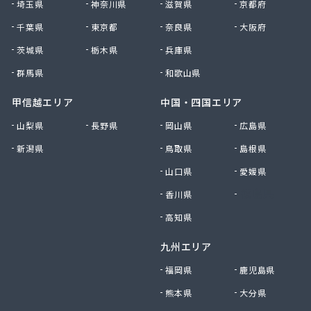
埼玉県
神奈川県
滋賀県
京都府
有限会社黒田燃料
千葉県
東京都
奈良県
大阪府
有限会社佐久プロパン
有限会社佐久燃料
茨城県
栃木県
兵庫県
有限会社三和商店
群馬県
和歌山県
有限会社山崎商会
有限会社秋山商店
甲信越エリア
中国・四国エリア
有限会社春宮燃料
山梨県
長野県
岡山県
広島県
有限会社小串商店
新潟県
鳥取県
島根県
有限会社小池燃料店
有限会社松筑林産
山口県
愛媛県
有限会社上田設備工業
香川県
徳島県
有限会社清沢石油
有限会社大内商店ビックイン
高知県
有限会社池田燃料店
九州エリア
有限会社竹村燃料店
有限会社中村燃料店
福岡県
鹿児島県
有限会社飯島燃料店
熊本県
大分県
有限会社和泉屋深澤商店