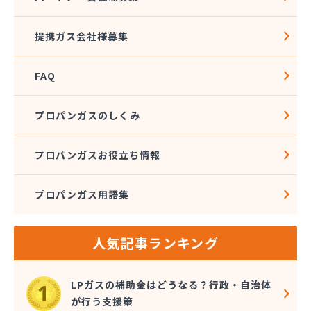
松本エルピーガス保安センター
松本ガス株式会社 本社・オートガススタンド
提携ガス会社様募集
松本ガス商事株式会社
松本シェル石油株式会社 村井事業所配送センター
FAQ
松本シェル石油株式会社村井事業所プロパンガス課
松本プロパンガス株式会社
松本事業株式会社
プロパンガスのしくみ
上小LPガス保安センター協同組合
上田ガス株式会社
プロパンガスお役立ち情報
上田広域LPガス協同組合
城南高沢ガス株式会社
プロパンガス用語集
信濃ガス協同組合
新潟燃商株式会社長野支店
神津燃料
人気記事ランキング
水野燃料
斉藤商店
千曲通商株式会社
LPガスの補助金はどうなる？行政・自治体
早武商店
が行う支援策
大島屋酒店