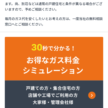
エッソ・ガスセンター長野
ます。尚、別荘などは通常の戸建住宅と条件が異なる場合がござ
ガスネット佐久
いますので、予めご相談ください。
グリーン総備
毎月のガス代を安くしたいとお考えの方は、一度当社の無料相談
サンリン株式会社
窓口へとご相談ください。
サンリン株式会社 松本オートガススタンド
サンリン株式会社 長野支店
サンリン株式会社 長野南支店
サンリン株式会社 佐久支店
サンリン株式会社 松本支店
サンリン株式会社 上田支店
ミヤバラガス株式会社
安藤商店
伊丹産業株式会社 長野工場
伊丹産業株式会社 長野支店
伊丹産業株式会社 望月出張所
伊丹産業株式会社 千曲営業所
一之瀬電器瓦斯サービス
岡谷酸素株式会社 佐久営業所
岡谷酸素株式会社 松本営業所