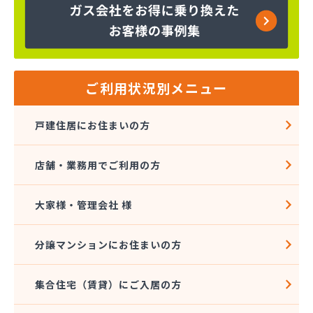
株式会社大進本社
株式会社長栄ガスサービス
株式会社鳥羽
株式会社伴商店
株式会社武重商会 プロパン部
ご利用状況別メニュー
株式会社武重商会 上田充填所・プロパン上田営業
所
戸建住居にお住まいの方
株式会社武重商会 プロパン佐久営業所
株式会社武重商会 プロパン長野営業所
店舗・業務用でご利用の方
株式会社武重商会 松本支店
株式会社北澤商会
株式会社堀内商事
大家様・管理会社 様
株式会社鈴与ガスあんしんネット
関東ガス株式会社
分譲マンションにお住まいの方
関東ガス株式会社
丸山産業
集合住宅（賃貸）にご入居の方
丸子日通プロパン販売有限会社
宮原酸素株式会社 長野営業所