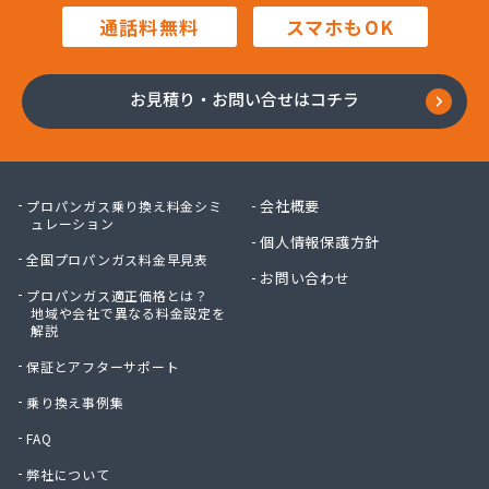
田中プロパン
通話料無料
スマホもOK
田邊エネソシア株式会社 長野営業所
田邊ガステクノ株式会社 長野営業所
東信ガス株式会社
お見積り・お問い合せはコチラ
東石油有限会社
徳倉燃料店
日石ガス株式会社長野営業所
日通プロパン株式会社
会社概要
プロパンガス乗り換え料金シミ
NX商事株式会社 長野支店 長野LPガス販売所
ュレーション
個人情報保護方針
冨士クラスタ株式会社 佐久平営業所
全国プロパンガス料金早見表
冨士クラスタ株式会社 松本営業所
お問い合わせ
プロパンガス適正価格とは？
冨士クラスタ株式会社 長野支店
地域や会社で異なる料金設定を
望月ガス株式会社
解説
望月商会
保証とアフターサポート
北信ガス株式会社 上田営業所
北信ガス株式会社 松本営業所
乗り換え事例集
北信ガス株式会社長野営業所
FAQ
北信石油ガス株式会社
弊社について
北村商店