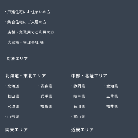
北日本物産株式会社長野営業所
戸建住宅にお住まいの方
北野プロパン住設
堀川産業株式会社 上田営業所
集合住宅にご入居の方
堀川産業株式会社 長野営業所
店舗・業務用でご利用の方
本久石油株式会社 市場団地給油所
有限会社エネ・サイトウ
大家様・管理会社 様
有限会社かしわや
有限会社キタジマ
対象エリア
有限会社スミシン
有限会社ヤマロク
北海道・東北エリア
中部・北陸エリア
有限会社横嶋商店
北海道
青森県
静岡県
愛知県
有限会社丸共農薬プロパン部
有限会社丸山
秋田県
岩手県
岐阜県
三重県
有限会社丸山百貨店
宮城県
福島県
石川県
福井県
有限会社丸二商会
有限会社宮下商店
山形県
富山県
有限会社橋詰商店
関東エリア
近畿エリア
有限会社犬飼燃料店
有限会社古間ラジオテレビ商会