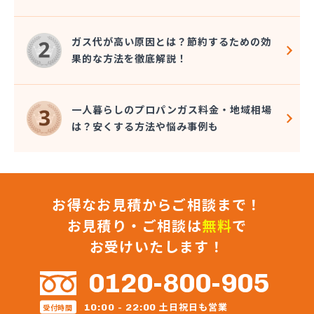
大澤燃料店
竹内六男
ガス代が高い原因とは？節約するための効
中央石油株式会社本社
果的な方法を徹底解説！
中央物産株式会社
中山通商有限会社
中信LPガス事業協同組合
一人暮らしのプロパンガス料金・地域相場
中沢商店
は？安くする方法や悩み事例も
朝日オーム株式会社
長石株式会社
長野ガス株式会社
長野プロパンガス株式会社 佐久営業所
お得なお見積からご相談まで！
長野プロパンガス株式会社 上田支店
長野プロパンガス株式会社 長野営業所
お見積り・ご相談は
無料
で
長野都市ガスエネパート日本ガス工事株式会社
お受けいたします！
長野日石ガス株式会社 佐久営業所
長野日通プロパン販売有限会社
0120-800-905
鳥居プロパン
蔦屋山本商店
土日祝日も営業
10:00 - 22:00
受付時間