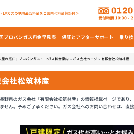
0120
・LPガスの地域最安料金をご案内＜料金保証付＞
受付時間
10:00 -
国プロパンガス
料金早見表
保証とアフターサポート
乗り換
ス屋の窓口 | プロパンガス・LPガス料金案内
ガス会社ページ
有限会社松筑林産
>
>
限会社松筑林産
長野県のガス会社「有限会社松筑林産」の情報掲載ページであり
ません。予めご了承ください。ガス会社へのお問い合わせは、直接