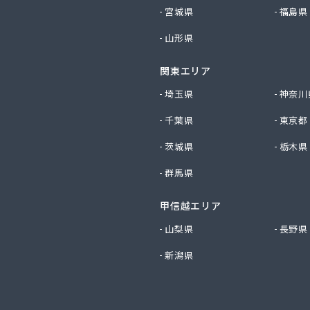
社サイサン 千曲営業所
宮城県
福島県
社サイサン 長野支店
山形県
社サイサン 東御営業所
社セリタ
関東エリア
社セリタ 上田営業所
社タカサワ長野営業所LPG
埼玉県
神奈川
社ホームエネルギー長野 長野センター
千葉県
東京都
社リビック長野
社叶屋
茨城県
栃木県
社高木屋プロパン部
群馬県
社森田
社須崎商店
社大進本社
甲信越エリア
社長栄ガスサービス
山梨県
長野県
社鳥羽
新潟県
社伴商店
社武重商会 プロパン部
社武重商会 上田充填所・プロパン上田営業所
社武重商会 プロパン佐久営業所