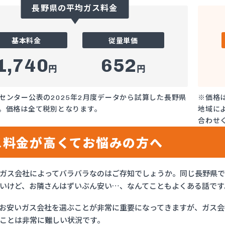
長野県の平均ガス料金
基本料金
従量単価
1,740
652
円
円
センター公表の2025年2月度データから試算した長野県
※価格
。価格は全て税別となります。
地域に
合わせ
ス料金が高くてお悩みの方へ
ガス会社によってバラバラなのはご存知でしょうか。同じ長野県
いけど、お隣さんはずいぶん安い…、なんてこともよくある話です
お安いガス会社を選ぶことが非常に重要になってきますが、ガス会社
ことは非常に難しい状況です。