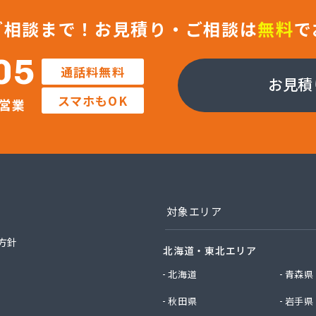
ン株式会社 佐久支店
ン株式会社 松本支店
ご相談まで！
お見積り・ご相談は
無料
で
ン株式会社 上田支店
ラガス株式会社
05
通話料無料
店
お見積
業株式会社 長野工場
スマホもOK
営業
業株式会社 長野支店
業株式会社 望月出張所
業株式会社 千曲営業所
電器瓦斯サービス
素株式会社 佐久営業所
素株式会社 松本営業所
素株式会社 長野営業所
対象エリア
素株式会社 長野南営業所
油株式会社 長野支店
方針
北海道・東北エリア
社エナジー内山
社カワネン 本社・ガス事業部
北海道
青森県
社クレックス 長野営業所
秋田県
岩手県
社サイサン 佐久営業所