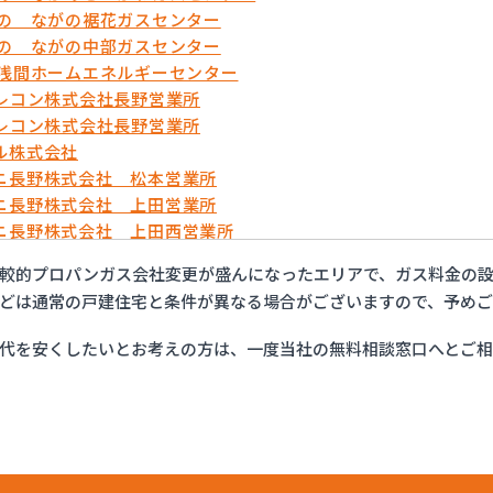
がの ながの裾花ガスセンター
がの ながの中部ガスセンター
久浅間ホームエネルギーセンター
テレコン株式会社長野営業所
テレコン株式会社長野営業所
ル株式会社
ニ長野株式会社 松本営業所
ニ長野株式会社 上田営業所
ニ長野株式会社 上田西営業所
ニ長野株式会社 佐久営業所
較的プロパンガス会社変更が盛んになったエリアで、ガス料金の設
ニ長野株式会社 長野営業所
どは通常の戸建住宅と条件が異なる場合がございますので、予め
・ガスセンター長野
ット佐久
代を安くしたいとお考えの方は、一度当社の無料相談窓口へとご
ン総備
ン株式会社
ン株式会社 松本オートガススタンド
ン株式会社 長野支店
ン株式会社 長野南支店