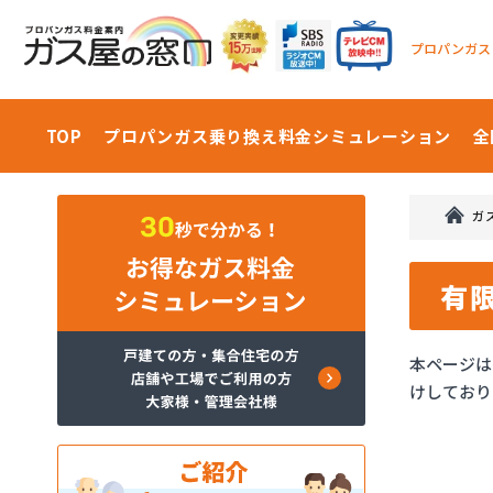
プロパンガス
TOP
プロパンガス乗り換え料金
シミュレーション
全
ガ
有
本ページは
けしており