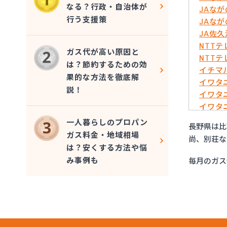
なる？行政・自治体が
JAな
行う支援策
JAな
JA佐
NTT
ガス代が高い原因と
NTT
は？節約するための効
イチマ
果的な方法を徹底解
イワタ
説！
イワタ
イワタ
イワタ
一人暮らしのプロパン
長野県は比
イワタ
ガス料金・地域相場
尚、別荘な
エッソ
は？安くする方法や悩
ガスネ
み事例も
毎月のガス
グリー
サンリ
サンリ
サンリ
サンリ