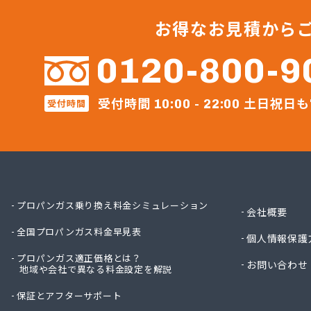
サンリ
サンリ
お得なお見積から
サンリ
ミヤバ
0120-800-9
安藤商
伊丹産
受付時間
土日祝日も
伊丹産
受付時間
10:00 - 22:00
伊丹産
伊丹産
一之瀬
岡谷酸
岡谷酸
岡谷酸
プロパンガス乗り換え料金シミュレーション
会社概要
岡谷酸
全国プロパンガス料金早見表
貝印石
個人情報保護
株式会
プロパンガス適正価格とは？
お問い合わせ
株式会
地域や会社で異なる料金設定を解説
株式会
保証とアフターサポート
株式会