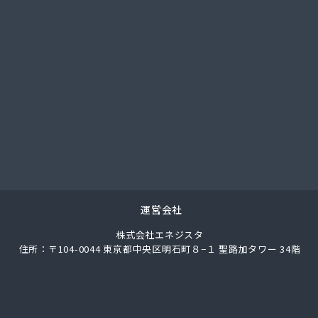
社武重商会 プロパン長野営業所
社武重商会 松本支店
社北澤商会
社堀内商事
社鈴与ガスあんしんネット
ス株式会社
ス株式会社
業
通プロパン販売有限会社
素株式会社 長野営業所
料店
合千曲エルピーガス供給センター
運営会社
業株式会社 丸子連絡所
株式会社エネジスタ
ス燃料株式会社
住所：〒104-0044 東京都中央区明石町８−１ 聖路加タワー 34階
ス燃料株式会社 LPガスセンター
ロパンガス
ートガス・スタンド
山田プロパンガス株式会社自宅