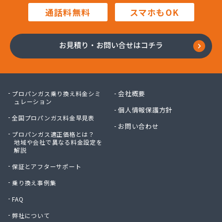
田中プロパン
通話料無料
スマホもOK
田邊エネソシア株式会社 長野営業所
田邊ガステクノ株式会社 長野営業所
東信ガス株式会社
お見積り・お問い合せはコチラ
東石油有限会社
徳倉燃料店
日石ガス株式会社長野営業所
日通プロパン株式会社
会社概要
プロパンガス乗り換え料金シミ
NX商事株式会社 長野支店 長野LPガス販売所
ュレーション
個人情報保護方針
冨士クラスタ株式会社 佐久平営業所
全国プロパンガス料金早見表
冨士クラスタ株式会社 松本営業所
お問い合わせ
プロパンガス適正価格とは？
冨士クラスタ株式会社 長野支店
地域や会社で異なる料金設定を
望月ガス株式会社
解説
望月商会
保証とアフターサポート
北信ガス株式会社 上田営業所
北信ガス株式会社 松本営業所
乗り換え事例集
北信ガス株式会社長野営業所
FAQ
北信石油ガス株式会社
弊社について
北村商店