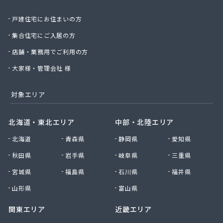
北日本物産株式会社長野営業所
戸建住宅にお住まいの方
北野プロパン住設
堀川産業株式会社 上田営業所
集合住宅にご入居の方
堀川産業株式会社 長野営業所
店舗・業務用でご利用の方
本久石油株式会社 市場団地給油所
有限会社エネ・サイトウ
大家様・管理会社 様
有限会社かしわや
有限会社キタジマ
対象エリア
有限会社スミシン
有限会社ヤマロク
北海道・東北エリア
中部・北陸エリア
有限会社横嶋商店
北海道
青森県
静岡県
愛知県
有限会社丸共農薬プロパン部
有限会社丸山
秋田県
岩手県
岐阜県
三重県
有限会社丸山百貨店
宮城県
福島県
石川県
福井県
有限会社丸二商会
有限会社宮下商店
山形県
富山県
有限会社橋詰商店
関東エリア
近畿エリア
有限会社犬飼燃料店
有限会社古間ラジオテレビ商会