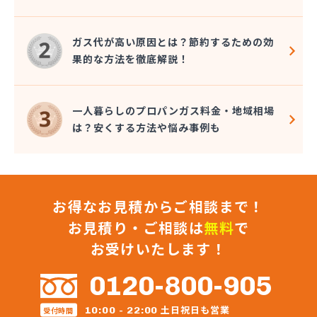
大澤燃料店
竹内六男
ガス代が高い原因とは？節約するための効
中央石油株式会社本社
果的な方法を徹底解説！
中央物産株式会社
中山通商有限会社
中信LPガス事業協同組合
一人暮らしのプロパンガス料金・地域相場
中沢商店
は？安くする方法や悩み事例も
朝日オーム株式会社
長石株式会社
長野ガス株式会社
長野プロパンガス株式会社 佐久営業所
お得なお見積からご相談まで！
長野プロパンガス株式会社 上田支店
長野プロパンガス株式会社 長野営業所
お見積り・ご相談は
無料
で
長野都市ガスエネパート日本ガス工事株式会社
お受けいたします！
長野日石ガス株式会社 佐久営業所
長野日通プロパン販売有限会社
0120-800-905
鳥居プロパン
蔦屋山本商店
土日祝日も営業
10:00 - 22:00
受付時間