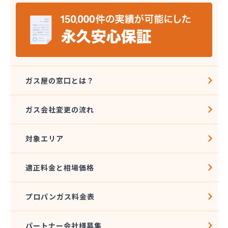
宮島燃料店
協同組合千曲エルピーガス供給センター
橋本産業株式会社 丸子連絡所
桐原ガス燃料株式会社
桐原ガス燃料株式会社 LPガスセンター
鍵田プロパンガス
戸倉オートガス・スタンド
ガス屋の窓口とは？
戸倉上山田プロパンガス株式会社自宅
更埴エルピーガス協同組合
ガス会社変更の流れ
更埴プロパン有限会社
江島屋商店
対象エリア
合資会社山田屋給油所 プロパンガス部
佐久エルピーガス保安センター協同組合
佐久プロパンガス協同組合
適正料金と相場価格
佐久集中監視センター株式会社
山屋物産株式会社佐久営業所
プロパンガス料金表
松新商店
松代液化石油ガス事業協同組合
松筑エルピーガス協業組合
パートナー会社様募集