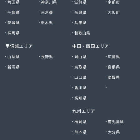
埼玉県
神奈川県
滋賀県
京都府
有限会社黒田燃料
千葉県
東京都
奈良県
大阪府
有限会社佐久プロパン
有限会社佐久燃料
茨城県
栃木県
兵庫県
有限会社三和商店
群馬県
和歌山県
有限会社山崎商会
有限会社秋山商店
甲信越エリア
中国・四国エリア
有限会社春宮燃料
山梨県
長野県
岡山県
広島県
有限会社小串商店
新潟県
鳥取県
島根県
有限会社小池燃料店
有限会社松筑林産
山口県
愛媛県
有限会社上田設備工業
香川県
徳島県
有限会社清沢石油
有限会社大内商店ビックイン
高知県
有限会社池田燃料店
九州エリア
有限会社竹村燃料店
有限会社中村燃料店
福岡県
鹿児島県
有限会社飯島燃料店
熊本県
大分県
有限会社和泉屋深澤商店