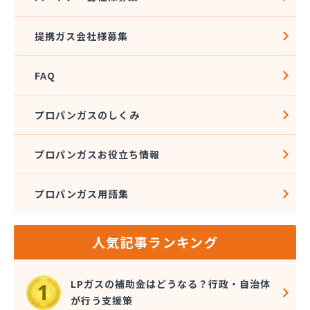
松本エルピーガス保安センター
松本ガス株式会社 本社・オートガススタンド
提携ガス会社様募集
松本ガス商事株式会社
松本シェル石油株式会社 村井事業所配送センター
FAQ
松本シェル石油株式会社村井事業所プロパンガス課
松本プロパンガス株式会社
松本事業株式会社
プロパンガスのしくみ
上小LPガス保安センター協同組合
上田ガス株式会社
プロパンガスお役立ち情報
上田広域LPガス協同組合
城南高沢ガス株式会社
プロパンガス用語集
信濃ガス協同組合
新潟燃商株式会社長野支店
神津燃料
人気記事ランキング
水野燃料
斉藤商店
千曲通商株式会社
LPガスの補助金はどうなる？行政・自治体
早武商店
が行う支援策
大島屋酒店