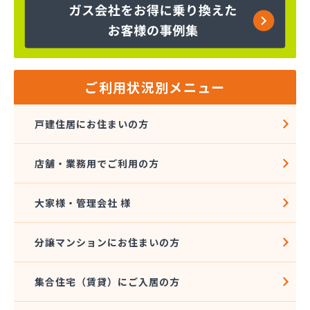
株式会社大進本社
株式会社長栄ガスサービス
株式会社鳥羽
株式会社伴商店
株式会社武重商会 プロパン部
ご利用状況別メニュー
株式会社武重商会 上田充填所・プロパン上田営業
所
戸建住居にお住まいの方
株式会社武重商会 プロパン佐久営業所
株式会社武重商会 プロパン長野営業所
店舗・業務用でご利用の方
株式会社武重商会 松本支店
株式会社北澤商会
株式会社堀内商事
大家様・管理会社 様
株式会社鈴与ガスあんしんネット
関東ガス株式会社
分譲マンションにお住まいの方
関東ガス株式会社
丸山産業
集合住宅（賃貸）にご入居の方
丸子日通プロパン販売有限会社
宮原酸素株式会社 長野営業所