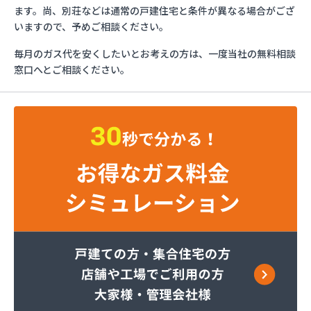
エッソ・ガスセンター長野
ます。尚、別荘などは通常の戸建住宅と条件が異なる場合がござ
ガスネット佐久
いますので、予めご相談ください。
グリーン総備
毎月のガス代を安くしたいとお考えの方は、一度当社の無料相談
サンリン株式会社
窓口へとご相談ください。
サンリン株式会社 松本オートガススタンド
サンリン株式会社 長野支店
サンリン株式会社 長野南支店
サンリン株式会社 佐久支店
サンリン株式会社 松本支店
サンリン株式会社 上田支店
ミヤバラガス株式会社
安藤商店
伊丹産業株式会社 長野工場
伊丹産業株式会社 長野支店
伊丹産業株式会社 望月出張所
伊丹産業株式会社 千曲営業所
一之瀬電器瓦斯サービス
岡谷酸素株式会社 佐久営業所
岡谷酸素株式会社 松本営業所