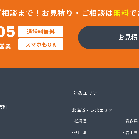
ン株式会社 佐久支店
ン株式会社 松本支店
ご相談まで！
お見積り・ご相談は
無料
で
ン株式会社 上田支店
ラガス株式会社
05
通話料無料
店
お見積
業株式会社 長野工場
スマホもOK
営業
業株式会社 長野支店
業株式会社 望月出張所
業株式会社 千曲営業所
電器瓦斯サービス
素株式会社 佐久営業所
素株式会社 松本営業所
素株式会社 長野営業所
対象エリア
素株式会社 長野南営業所
油株式会社 長野支店
方針
北海道・東北エリア
社エナジー内山
社カワネン 本社・ガス事業部
北海道
青森県
社クレックス 長野営業所
秋田県
岩手県
社サイサン 佐久営業所