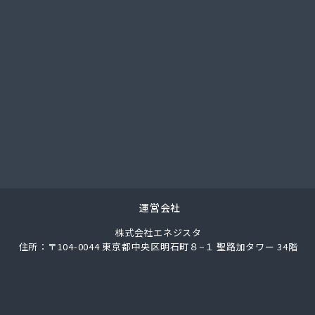
社武重商会 プロパン長野営業所
社武重商会 松本支店
社北澤商会
社堀内商事
社鈴与ガスあんしんネット
ス株式会社
ス株式会社
業
通プロパン販売有限会社
素株式会社 長野営業所
料店
合千曲エルピーガス供給センター
運営会社
業株式会社 丸子連絡所
株式会社エネジスタ
ス燃料株式会社
住所：〒104-0044 東京都中央区明石町８−１ 聖路加タワー 34階
ス燃料株式会社 LPガスセンター
ロパンガス
ートガス・スタンド
山田プロパンガス株式会社自宅