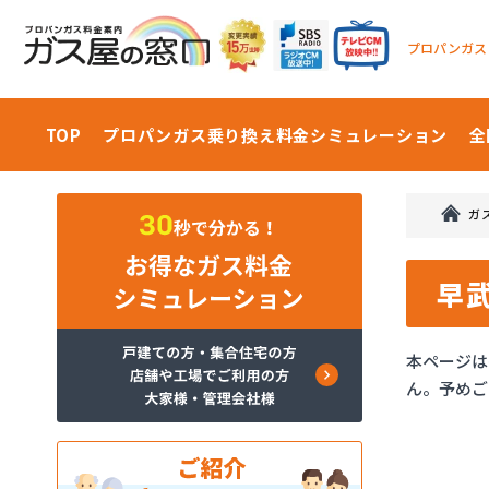
プロパンガス
TOP
プロパンガス乗り換え料金
シミュレーション
全
ガ
早
本ページは
ん。予めご