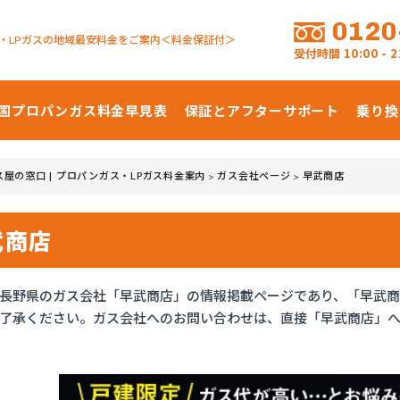
0120
・LPガスの地域最安料金をご案内＜料金保証付＞
受付時間
10:00 -
国プロパンガス
料金早見表
保証とアフターサポート
乗り換
ス屋の窓口 | プロパンガス・LPガス料金案内
ガス会社ページ
早武商店
>
>
武商店
長野県のガス会社「早武商店」の情報掲載ページであり、「早武
了承ください。ガス会社へのお問い合わせは、直接「早武商店」へ