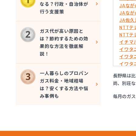
なる？行政・自治体が
JAな
行う支援策
JAな
JA佐
NTT
ガス代が高い原因と
NTT
は？節約するための効
イチマ
果的な方法を徹底解
イワタ
説！
イワタ
イワタ
イワタ
一人暮らしのプロパン
長野県は比
イワタ
ガス料金・地域相場
尚、別荘な
エッソ
は？安くする方法や悩
ガスネ
み事例も
毎月のガス
グリー
サンリ
サンリ
サンリ
サンリ