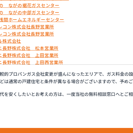
がの ながの裾花ガスセンター
がの ながの中部ガスセンター
久浅間ホームエネルギーセンター
テレコン株式会社長野営業所
テレコン株式会社長野営業所
ル株式会社
ニ長野株式会社 松本営業所
ニ長野株式会社 上田営業所
ニ長野株式会社 上田西営業所
ニ長野株式会社 佐久営業所
較的プロパンガス会社変更が盛んになったエリアで、ガス料金の設
ニ長野株式会社 長野営業所
どは通常の戸建住宅と条件が異なる場合がございますので、予め
・ガスセンター長野
ット佐久
代を安くしたいとお考えの方は、一度当社の無料相談窓口へとご
ン総備
ン株式会社
ン株式会社 松本オートガススタンド
ン株式会社 長野支店
ン株式会社 長野南支店