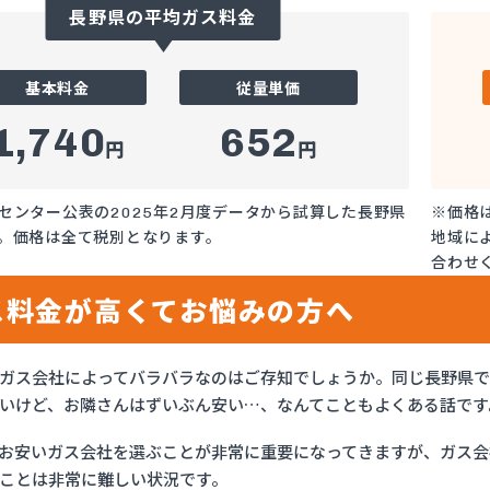
長野県の平均ガス料金
基本料金
従量単価
1,740
652
円
円
センター公表の2025年2月度データから試算した長野県
※価格
。価格は全て税別となります。
地域に
合わせ
ス料金が高くてお悩みの方へ
ガス会社によってバラバラなのはご存知でしょうか。同じ長野県
いけど、お隣さんはずいぶん安い…、なんてこともよくある話です
お安いガス会社を選ぶことが非常に重要になってきますが、ガス会社
ことは非常に難しい状況です。