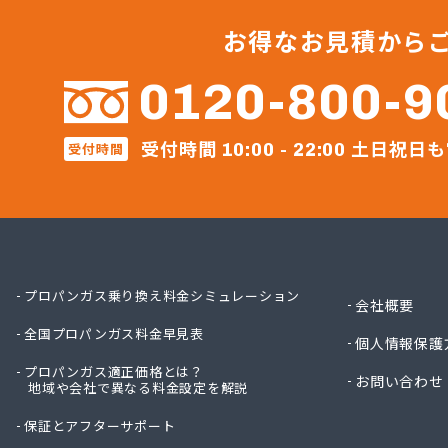
サンリ
サンリ
お得なお見積から
サンリ
ミヤバ
0120-800-9
安藤商
伊丹産
受付時間
土日祝日も
伊丹産
受付時間
10:00 - 22:00
伊丹産
伊丹産
一之瀬
岡谷酸
岡谷酸
岡谷酸
プロパンガス乗り換え料金シミュレーション
会社概要
岡谷酸
全国プロパンガス料金早見表
貝印石
個人情報保護
株式会
プロパンガス適正価格とは？
お問い合わせ
株式会
地域や会社で異なる料金設定を解説
株式会
保証とアフターサポート
株式会