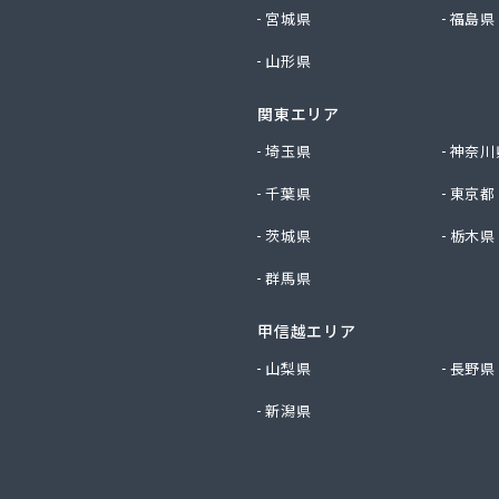
社サイサン 千曲営業所
宮城県
福島県
社サイサン 長野支店
山形県
社サイサン 東御営業所
社セリタ
関東エリア
社セリタ 上田営業所
社タカサワ長野営業所LPG
埼玉県
神奈川
社ホームエネルギー長野 長野センター
千葉県
東京都
社リビック長野
社叶屋
茨城県
栃木県
社高木屋プロパン部
群馬県
社森田
社須崎商店
社大進本社
甲信越エリア
社長栄ガスサービス
山梨県
長野県
社鳥羽
新潟県
社伴商店
社武重商会 プロパン部
社武重商会 上田充填所・プロパン上田営業所
社武重商会 プロパン佐久営業所