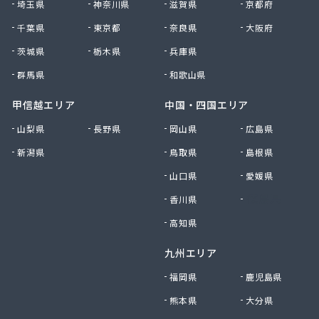
埼玉県
神奈川県
滋賀県
京都府
有限会社黒田燃料
千葉県
東京都
奈良県
大阪府
有限会社佐久プロパン
有限会社佐久燃料
茨城県
栃木県
兵庫県
有限会社三和商店
群馬県
和歌山県
有限会社山崎商会
有限会社秋山商店
甲信越エリア
中国・四国エリア
有限会社春宮燃料
山梨県
長野県
岡山県
広島県
有限会社小串商店
新潟県
鳥取県
島根県
有限会社小池燃料店
有限会社松筑林産
山口県
愛媛県
有限会社上田設備工業
香川県
徳島県
有限会社清沢石油
有限会社大内商店ビックイン
高知県
有限会社池田燃料店
九州エリア
有限会社竹村燃料店
有限会社中村燃料店
福岡県
鹿児島県
有限会社飯島燃料店
熊本県
大分県
有限会社和泉屋深澤商店