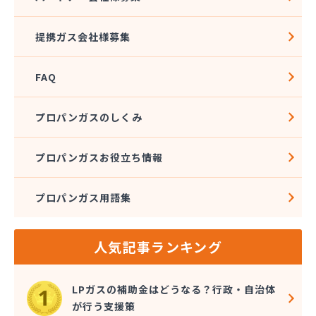
松本エルピーガス保安センター
松本ガス株式会社 本社・オートガススタンド
提携ガス会社様募集
松本ガス商事株式会社
松本シェル石油株式会社 村井事業所配送センター
FAQ
松本シェル石油株式会社村井事業所プロパンガス課
松本プロパンガス株式会社
松本事業株式会社
プロパンガスのしくみ
上小LPガス保安センター協同組合
上田ガス株式会社
プロパンガスお役立ち情報
上田広域LPガス協同組合
城南高沢ガス株式会社
プロパンガス用語集
信濃ガス協同組合
新潟燃商株式会社長野支店
神津燃料
人気記事ランキング
水野燃料
斉藤商店
千曲通商株式会社
LPガスの補助金はどうなる？行政・自治体
早武商店
が行う支援策
大島屋酒店