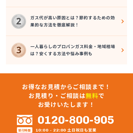
大澤燃料店
竹内六男
ガス代が高い原因とは？節約するための効
中央石油株式会社本社
果的な方法を徹底解説！
中央物産株式会社
中山通商有限会社
中信LPガス事業協同組合
一人暮らしのプロパンガス料金・地域相場
中沢商店
は？安くする方法や悩み事例も
朝日オーム株式会社
長石株式会社
長野ガス株式会社
長野プロパンガス株式会社 佐久営業所
お得なお見積からご相談まで！
長野プロパンガス株式会社 上田支店
長野プロパンガス株式会社 長野営業所
お見積り・ご相談は
無料
で
長野都市ガスエネパート日本ガス工事株式会社
お受けいたします！
長野日石ガス株式会社 佐久営業所
長野日通プロパン販売有限会社
0120-800-905
鳥居プロパン
蔦屋山本商店
土日祝日も営業
10:00 - 22:00
受付時間