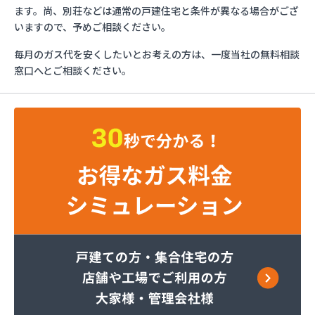
エッソ・ガスセンター長野
ます。尚、別荘などは通常の戸建住宅と条件が異なる場合がござ
ガスネット佐久
いますので、予めご相談ください。
グリーン総備
毎月のガス代を安くしたいとお考えの方は、一度当社の無料相談
サンリン株式会社
窓口へとご相談ください。
サンリン株式会社 松本オートガススタンド
サンリン株式会社 長野支店
サンリン株式会社 長野南支店
サンリン株式会社 佐久支店
サンリン株式会社 松本支店
サンリン株式会社 上田支店
ミヤバラガス株式会社
安藤商店
伊丹産業株式会社 長野工場
伊丹産業株式会社 長野支店
伊丹産業株式会社 望月出張所
伊丹産業株式会社 千曲営業所
一之瀬電器瓦斯サービス
岡谷酸素株式会社 佐久営業所
岡谷酸素株式会社 松本営業所