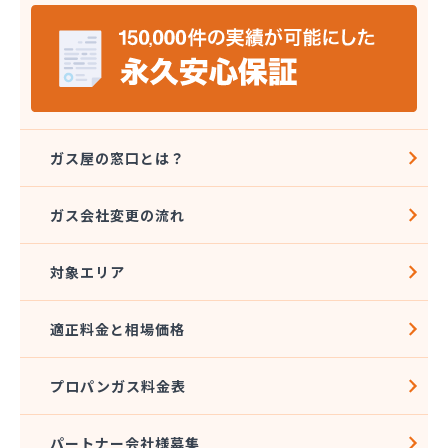
宮島燃料店
協同組合千曲エルピーガス供給センター
橋本産業株式会社 丸子連絡所
桐原ガス燃料株式会社
桐原ガス燃料株式会社 LPガスセンター
鍵田プロパンガス
戸倉オートガス・スタンド
ガス屋の窓口とは？
戸倉上山田プロパンガス株式会社自宅
更埴エルピーガス協同組合
ガス会社変更の流れ
更埴プロパン有限会社
江島屋商店
対象エリア
合資会社山田屋給油所 プロパンガス部
佐久エルピーガス保安センター協同組合
佐久プロパンガス協同組合
適正料金と相場価格
佐久集中監視センター株式会社
山屋物産株式会社佐久営業所
プロパンガス料金表
松新商店
松代液化石油ガス事業協同組合
松筑エルピーガス協業組合
パートナー会社様募集