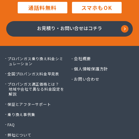
田中プロパン
通話料無料
スマホもOK
田邊エネソシア株式会社 長野営業所
田邊ガステクノ株式会社 長野営業所
東信ガス株式会社
お見積り・お問い合せはコチラ
東石油有限会社
徳倉燃料店
日石ガス株式会社長野営業所
日通プロパン株式会社
会社概要
プロパンガス乗り換え料金シミ
NX商事株式会社 長野支店 長野LPガス販売所
ュレーション
個人情報保護方針
冨士クラスタ株式会社 佐久平営業所
全国プロパンガス料金早見表
冨士クラスタ株式会社 松本営業所
お問い合わせ
プロパンガス適正価格とは？
冨士クラスタ株式会社 長野支店
地域や会社で異なる料金設定を
望月ガス株式会社
解説
望月商会
保証とアフターサポート
北信ガス株式会社 上田営業所
北信ガス株式会社 松本営業所
乗り換え事例集
北信ガス株式会社長野営業所
FAQ
北信石油ガス株式会社
弊社について
北村商店