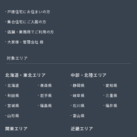
北日本物産株式会社長野営業所
戸建住宅にお住まいの方
北野プロパン住設
堀川産業株式会社 上田営業所
集合住宅にご入居の方
堀川産業株式会社 長野営業所
店舗・業務用でご利用の方
本久石油株式会社 市場団地給油所
有限会社エネ・サイトウ
大家様・管理会社 様
有限会社かしわや
有限会社キタジマ
対象エリア
有限会社スミシン
有限会社ヤマロク
北海道・東北エリア
中部・北陸エリア
有限会社横嶋商店
北海道
青森県
静岡県
愛知県
有限会社丸共農薬プロパン部
有限会社丸山
秋田県
岩手県
岐阜県
三重県
有限会社丸山百貨店
宮城県
福島県
石川県
福井県
有限会社丸二商会
有限会社宮下商店
山形県
富山県
有限会社橋詰商店
関東エリア
近畿エリア
有限会社犬飼燃料店
有限会社古間ラジオテレビ商会