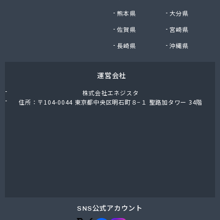
有限会社飯島燃料店
熊本県
大分県
有限会社和泉屋深澤商店
佐賀県
宮崎県
鈴木商店
鈴与商事株式会社 松本支店 くらしサポート課
長崎県
沖縄県
運営会社
株式会社エネジスタ
住所：〒104-0044 東京都中央区明石町８−１ 聖路加タワー 34階
SNS公式アカウント