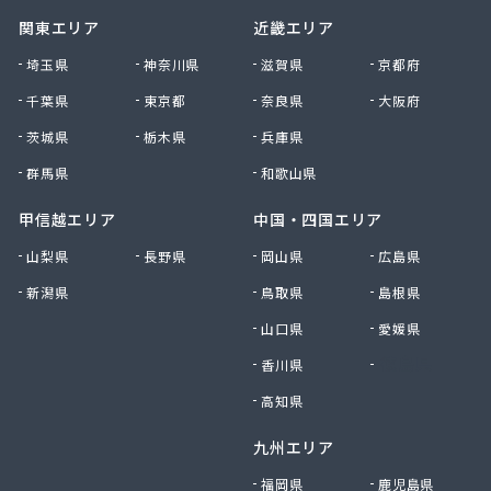
有限会社橋詰商店
関東エリア
近畿エリア
有限会社犬飼燃料店
有限会社古間ラジオテレビ商会
埼玉県
神奈川県
滋賀県
京都府
有限会社黒田燃料
千葉県
東京都
奈良県
大阪府
有限会社佐久プロパン
有限会社佐久燃料
茨城県
栃木県
兵庫県
有限会社三和商店
群馬県
和歌山県
有限会社山崎商会
有限会社秋山商店
甲信越エリア
中国・四国エリア
有限会社春宮燃料
山梨県
長野県
岡山県
広島県
有限会社小串商店
新潟県
鳥取県
島根県
有限会社小池燃料店
有限会社松筑林産
山口県
愛媛県
有限会社上田設備工業
香川県
徳島県
有限会社清沢石油
有限会社大内商店ビックイン
高知県
有限会社池田燃料店
九州エリア
有限会社竹村燃料店
有限会社中村燃料店
福岡県
鹿児島県