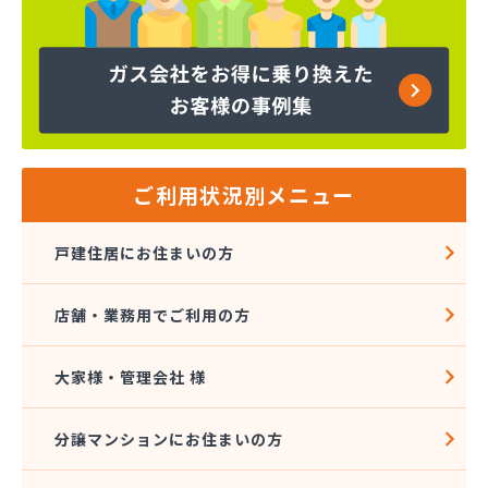
株式会社高木屋プロパン部
株式会社森田
株式会社須崎商店
株式会社大進本社
株式会社長栄ガスサービス
株式会社鳥羽
株式会社伴商店
株式会社武重商会 プロパン部
ご利用状況別メニュー
株式会社武重商会 上田充填所・プロパン上田営業
所
戸建住居にお住まいの方
株式会社武重商会 プロパン佐久営業所
株式会社武重商会 プロパン長野営業所
店舗・業務用でご利用の方
株式会社武重商会 松本支店
株式会社北澤商会
株式会社堀内商事
大家様・管理会社 様
株式会社鈴与ガスあんしんネット
関東ガス株式会社
分譲マンションにお住まいの方
関東ガス株式会社
丸山産業