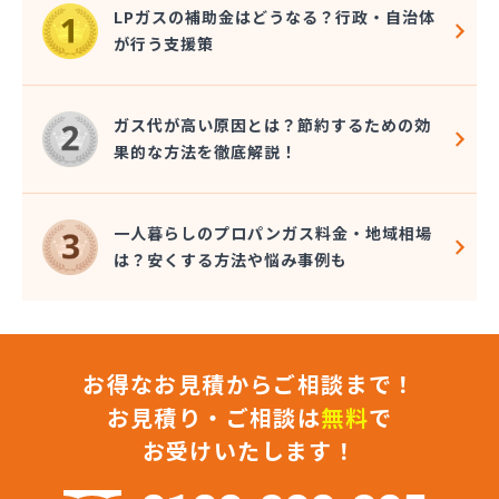
千曲通商株式会社
LPガスの補助金はどうなる？行政・自治体
早武商店
が行う支援策
大島屋酒店
大澤燃料店
竹内六男
ガス代が高い原因とは？節約するための効
中央石油株式会社本社
果的な方法を徹底解説！
中央物産株式会社
中山通商有限会社
中信LPガス事業協同組合
一人暮らしのプロパンガス料金・地域相場
中沢商店
は？安くする方法や悩み事例も
朝日オーム株式会社
長石株式会社
長野ガス株式会社
長野プロパンガス株式会社 佐久営業所
お得なお見積からご相談まで！
長野プロパンガス株式会社 上田支店
長野プロパンガス株式会社 長野営業所
お見積り・ご相談は
無料
で
長野都市ガスエネパート日本ガス工事株式会社
お受けいたします！
長野日石ガス株式会社 佐久営業所
長野日通プロパン販売有限会社