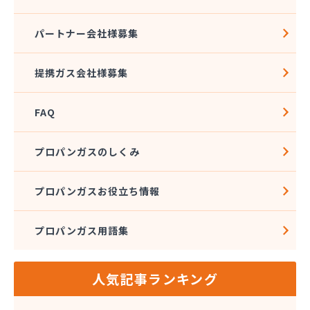
松代液化石油ガス事業協同組合
松筑エルピーガス協業組合
パートナー会社様募集
松本エルピーガス保安センター
松本ガス株式会社 本社・オートガススタンド
提携ガス会社様募集
松本ガス商事株式会社
松本シェル石油株式会社 村井事業所配送センター
FAQ
松本シェル石油株式会社村井事業所プロパンガス課
松本プロパンガス株式会社
松本事業株式会社
プロパンガスのしくみ
上小LPガス保安センター協同組合
上田ガス株式会社
プロパンガスお役立ち情報
上田広域LPガス協同組合
城南高沢ガス株式会社
プロパンガス用語集
信濃ガス協同組合
新潟燃商株式会社長野支店
神津燃料
人気記事ランキング
水野燃料
斉藤商店