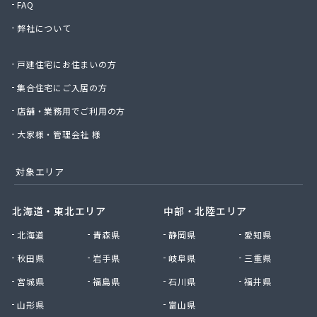
FAQ
北信石油ガス株式会社
弊社について
北村商店
北日本物産株式会社長野営業所
戸建住宅にお住まいの方
北野プロパン住設
堀川産業株式会社 上田営業所
集合住宅にご入居の方
堀川産業株式会社 長野営業所
店舗・業務用でご利用の方
本久石油株式会社 市場団地給油所
有限会社エネ・サイトウ
大家様・管理会社 様
有限会社かしわや
有限会社キタジマ
対象エリア
有限会社スミシン
有限会社ヤマロク
北海道・東北エリア
中部・北陸エリア
有限会社横嶋商店
北海道
青森県
静岡県
愛知県
有限会社丸共農薬プロパン部
有限会社丸山
秋田県
岩手県
岐阜県
三重県
有限会社丸山百貨店
宮城県
福島県
石川県
福井県
有限会社丸二商会
有限会社宮下商店
山形県
富山県