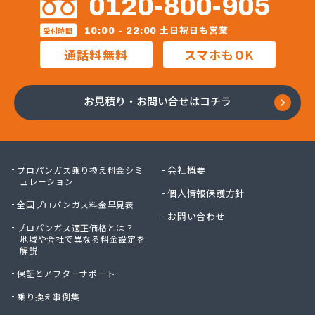
0120-800-905
鳥居プロパン
蔦屋山本商店
土日祝日も営業
10:00 - 22:00
受付時間
田中プロパン
通話料無料
スマホもOK
田邊エネソシア株式会社 長野営業所
田邊ガステクノ株式会社 長野営業所
東信ガス株式会社
お見積り・お問い合せはコチラ
東石油有限会社
徳倉燃料店
日石ガス株式会社長野営業所
日通プロパン株式会社
会社概要
プロパンガス乗り換え料金シミ
NX商事株式会社 長野支店 長野LPガス販売所
ュレーション
個人情報保護方針
冨士クラスタ株式会社 佐久平営業所
全国プロパンガス料金早見表
冨士クラスタ株式会社 松本営業所
お問い合わせ
プロパンガス適正価格とは？
冨士クラスタ株式会社 長野支店
地域や会社で異なる料金設定を
望月ガス株式会社
解説
望月商会
保証とアフターサポート
北信ガス株式会社 上田営業所
北信ガス株式会社 松本営業所
乗り換え事例集
北信ガス株式会社長野営業所