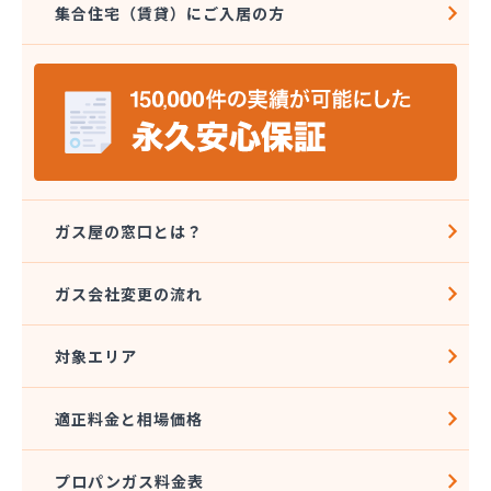
集合住宅（賃貸）にご入居の方
丸子日通プロパン販売有限会社
宮原酸素株式会社 長野営業所
宮島燃料店
協同組合千曲エルピーガス供給センター
橋本産業株式会社 丸子連絡所
桐原ガス燃料株式会社
桐原ガス燃料株式会社 LPガスセンター
鍵田プロパンガス
戸倉オートガス・スタンド
ガス屋の窓口とは？
戸倉上山田プロパンガス株式会社自宅
更埴エルピーガス協同組合
ガス会社変更の流れ
更埴プロパン有限会社
江島屋商店
対象エリア
合資会社山田屋給油所 プロパンガス部
佐久エルピーガス保安センター協同組合
佐久プロパンガス協同組合
適正料金と相場価格
佐久集中監視センター株式会社
山屋物産株式会社佐久営業所
プロパンガス料金表
松新商店