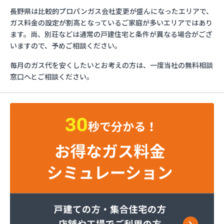
イワタニ長野株式会社 佐久営業所
長野県は比較的プロパンガス会社変更が盛んになったエリアで、
イワタニ長野株式会社 長野営業所
ガス料金の設定が割高となっているご家庭が多いエリアではあり
エッソ・ガスセンター長野
ます。尚、別荘などは通常の戸建住宅と条件が異なる場合がござ
ガスネット佐久
いますので、予めご相談ください。
グリーン総備
毎月のガス代を安くしたいとお考えの方は、一度当社の無料相談
サンリン株式会社
窓口へとご相談ください。
サンリン株式会社 松本オートガススタンド
サンリン株式会社 長野支店
サンリン株式会社 長野南支店
サンリン株式会社 佐久支店
サンリン株式会社 松本支店
サンリン株式会社 上田支店
ミヤバラガス株式会社
安藤商店
伊丹産業株式会社 長野工場
伊丹産業株式会社 長野支店
伊丹産業株式会社 望月出張所
伊丹産業株式会社 千曲営業所
一之瀬電器瓦斯サービス