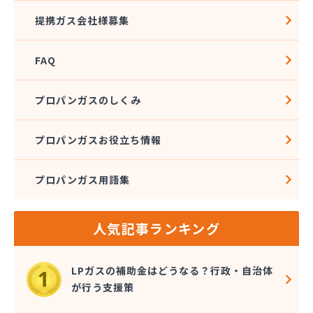
松本ガス株式会社 本社・オートガススタンド
提携ガス会社様募集
松本ガス商事株式会社
松本シェル石油株式会社 村井事業所配送センター
FAQ
松本シェル石油株式会社村井事業所プロパンガス課
松本プロパンガス株式会社
松本事業株式会社
プロパンガスのしくみ
上小LPガス保安センター協同組合
上田ガス株式会社
プロパンガスお役立ち情報
上田広域LPガス協同組合
城南高沢ガス株式会社
プロパンガス用語集
信濃ガス協同組合
新潟燃商株式会社長野支店
神津燃料
人気記事ランキング
水野燃料
斉藤商店
千曲通商株式会社
LPガスの補助金はどうなる？行政・自治体
早武商店
が行う支援策
大島屋酒店