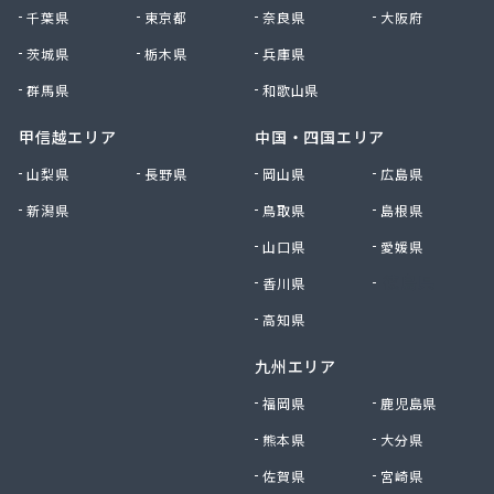
有限会社黒田燃料
千葉県
東京都
奈良県
大阪府
有限会社佐久プロパン
有限会社佐久燃料
茨城県
栃木県
兵庫県
有限会社三和商店
群馬県
和歌山県
有限会社山崎商会
有限会社秋山商店
甲信越エリア
中国・四国エリア
有限会社春宮燃料
山梨県
長野県
岡山県
広島県
有限会社小串商店
新潟県
鳥取県
島根県
有限会社小池燃料店
有限会社松筑林産
山口県
愛媛県
有限会社上田設備工業
香川県
徳島県
有限会社清沢石油
有限会社大内商店ビックイン
高知県
有限会社池田燃料店
九州エリア
有限会社竹村燃料店
有限会社中村燃料店
福岡県
鹿児島県
有限会社飯島燃料店
熊本県
大分県
有限会社和泉屋深澤商店
佐賀県
宮崎県
鈴木商店