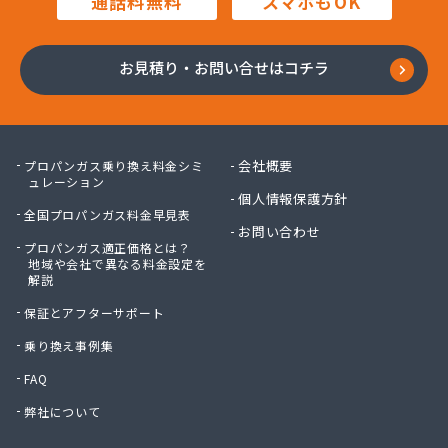
通話料無料
スマホもOK
田邊エネソシア株式会社 長野営業所
田邊ガステクノ株式会社 長野営業所
東信ガス株式会社
お見積り・お問い合せはコチラ
東石油有限会社
徳倉燃料店
日石ガス株式会社長野営業所
日通プロパン株式会社
会社概要
プロパンガス乗り換え料金シミ
NX商事株式会社 長野支店 長野LPガス販売所
ュレーション
個人情報保護方針
冨士クラスタ株式会社 佐久平営業所
全国プロパンガス料金早見表
冨士クラスタ株式会社 松本営業所
お問い合わせ
プロパンガス適正価格とは？
冨士クラスタ株式会社 長野支店
地域や会社で異なる料金設定を
望月ガス株式会社
解説
望月商会
保証とアフターサポート
北信ガス株式会社 上田営業所
北信ガス株式会社 松本営業所
乗り換え事例集
北信ガス株式会社長野営業所
FAQ
北信石油ガス株式会社
弊社について
北村商店
北日本物産株式会社長野営業所