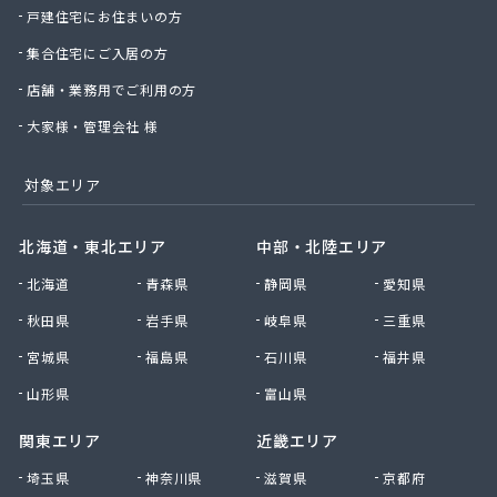
戸建住宅にお住まいの方
北野プロパン住設
堀川産業株式会社 上田営業所
集合住宅にご入居の方
堀川産業株式会社 長野営業所
店舗・業務用でご利用の方
本久石油株式会社 市場団地給油所
有限会社エネ・サイトウ
大家様・管理会社 様
有限会社かしわや
有限会社キタジマ
対象エリア
有限会社スミシン
有限会社ヤマロク
北海道・東北エリア
中部・北陸エリア
有限会社横嶋商店
北海道
青森県
静岡県
愛知県
有限会社丸共農薬プロパン部
有限会社丸山
秋田県
岩手県
岐阜県
三重県
有限会社丸山百貨店
宮城県
福島県
石川県
福井県
有限会社丸二商会
有限会社宮下商店
山形県
富山県
有限会社橋詰商店
関東エリア
近畿エリア
有限会社犬飼燃料店
有限会社古間ラジオテレビ商会
埼玉県
神奈川県
滋賀県
京都府