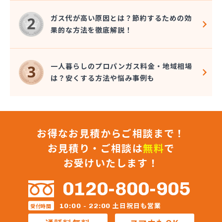
大澤燃料店
竹内六男
ガス代が高い原因とは？節約するための効
中央石油株式会社本社
果的な方法を徹底解説！
中央物産株式会社
中山通商有限会社
中信LPガス事業協同組合
一人暮らしのプロパンガス料金・地域相場
中沢商店
は？安くする方法や悩み事例も
朝日オーム株式会社
長石株式会社
長野ガス株式会社
長野プロパンガス株式会社 佐久営業所
お得なお見積からご相談まで！
長野プロパンガス株式会社 上田支店
長野プロパンガス株式会社 長野営業所
お見積り・ご相談は
無料
で
長野都市ガスエネパート日本ガス工事株式会社
お受けいたします！
長野日石ガス株式会社 佐久営業所
長野日通プロパン販売有限会社
0120-800-905
鳥居プロパン
蔦屋山本商店
土日祝日も営業
10:00 - 22:00
受付時間
田中プロパン