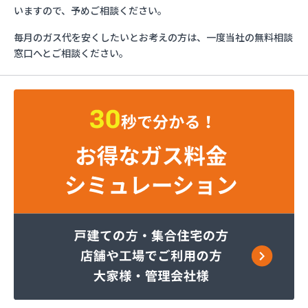
ガスネット佐久
いますので、予めご相談ください。
グリーン総備
毎月のガス代を安くしたいとお考えの方は、一度当社の無料相談
サンリン株式会社
窓口へとご相談ください。
サンリン株式会社 松本オートガススタンド
サンリン株式会社 長野支店
サンリン株式会社 長野南支店
サンリン株式会社 佐久支店
サンリン株式会社 松本支店
サンリン株式会社 上田支店
ミヤバラガス株式会社
安藤商店
伊丹産業株式会社 長野工場
伊丹産業株式会社 長野支店
伊丹産業株式会社 望月出張所
伊丹産業株式会社 千曲営業所
一之瀬電器瓦斯サービス
岡谷酸素株式会社 佐久営業所
岡谷酸素株式会社 松本営業所
岡谷酸素株式会社 長野営業所