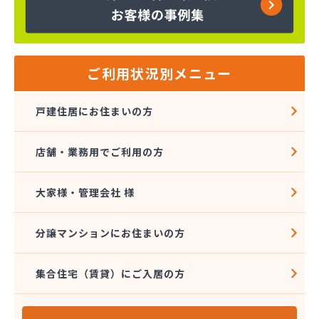
株式会社大進本社
株式会社長栄ガスサービス
株式会社鳥羽
株式会社伴商店
株式会社武重商会 プロパン部
ご利用状況別メニュー
株式会社武重商会 上田充填所・プロパン上田営業
所
戸建住居にお住まいの方
株式会社武重商会 プロパン佐久営業所
株式会社武重商会 プロパン長野営業所
店舗・業務用でご利用の方
株式会社武重商会 松本支店
株式会社北澤商会
株式会社堀内商事
大家様・管理会社 様
株式会社鈴与ガスあんしんネット
関東ガス株式会社
分譲マンションにお住まいの方
関東ガス株式会社
丸山産業
集合住宅（賃貸）にご入居の方
丸子日通プロパン販売有限会社
宮原酸素株式会社 長野営業所
宮島燃料店