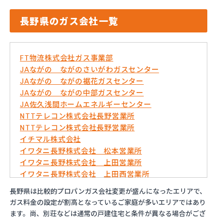
長野県のガス会社一覧
FT物流株式会社ガス事業部
JAながの ながのさいがわガスセンター
JAながの ながの裾花ガスセンター
JAながの ながの中部ガスセンター
JA佐久浅間ホームエネルギーセンター
NTTテレコン株式会社長野営業所
NTTテレコン株式会社長野営業所
イチマル株式会社
イワタニ長野株式会社 松本営業所
イワタニ長野株式会社 上田営業所
イワタニ長野株式会社 上田西営業所
イワタニ長野株式会社 佐久営業所
長野県は比較的プロパンガス会社変更が盛んになったエリアで、
イワタニ長野株式会社 長野営業所
ガス料金の設定が割高となっているご家庭が多いエリアではあり
エッソ・ガスセンター長野
ます。尚、別荘などは通常の戸建住宅と条件が異なる場合がござ