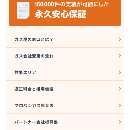
協同組合千曲エルピーガス供給センター
橋本産業株式会社 丸子連絡所
桐原ガス燃料株式会社
桐原ガス燃料株式会社 LPガスセンター
鍵田プロパンガス
戸倉オートガス・スタンド
ガス屋の窓口とは？
戸倉上山田プロパンガス株式会社自宅
更埴エルピーガス協同組合
ガス会社変更の流れ
更埴プロパン有限会社
江島屋商店
対象エリア
合資会社山田屋給油所 プロパンガス部
佐久エルピーガス保安センター協同組合
佐久プロパンガス協同組合
適正料金と相場価格
佐久集中監視センター株式会社
山屋物産株式会社佐久営業所
プロパンガス料金表
松新商店
松代液化石油ガス事業協同組合
松筑エルピーガス協業組合
パートナー会社様募集
松本エルピーガス保安センター