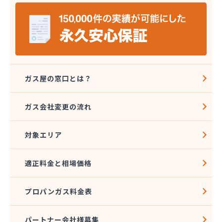
宮島燃料店
協同組合千曲エルピーガス供給センター
橋本産業株式会社 丸子連絡所
桐原ガス燃料株式会社
桐原ガス燃料株式会社 LPガスセンター
鍵田プロパンガス
戸倉オートガス・スタンド
ガス屋の窓口とは？
戸倉上山田プロパンガス株式会社自宅
更埴エルピーガス協同組合
ガス会社変更の流れ
更埴プロパン有限会社
江島屋商店
対象エリア
合資会社山田屋給油所 プロパンガス部
佐久エルピーガス保安センター協同組合
佐久プロパンガス協同組合
適正料金と相場価格
佐久集中監視センター株式会社
山屋物産株式会社佐久営業所
プロパンガス料金表
松新商店
松代液化石油ガス事業協同組合
松筑エルピーガス協業組合
パートナー会社様募集