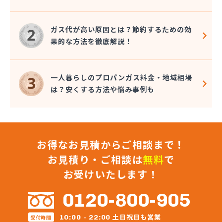
大澤燃料店
竹内六男
ガス代が高い原因とは？節約するための効
中央石油株式会社本社
果的な方法を徹底解説！
中央物産株式会社
中山通商有限会社
中信LPガス事業協同組合
一人暮らしのプロパンガス料金・地域相場
中沢商店
は？安くする方法や悩み事例も
朝日オーム株式会社
長石株式会社
長野ガス株式会社
長野プロパンガス株式会社 佐久営業所
お得なお見積からご相談まで！
長野プロパンガス株式会社 上田支店
長野プロパンガス株式会社 長野営業所
お見積り・ご相談は
無料
で
長野都市ガスエネパート日本ガス工事株式会社
お受けいたします！
長野日石ガス株式会社 佐久営業所
長野日通プロパン販売有限会社
0120-800-905
鳥居プロパン
蔦屋山本商店
土日祝日も営業
10:00 - 22:00
受付時間