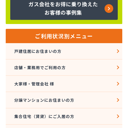
株式会社大進本社
株式会社長栄ガスサービス
株式会社鳥羽
株式会社伴商店
株式会社武重商会 プロパン部
ご利用状況別メニュー
株式会社武重商会 上田充填所・プロパン上田営業
所
戸建住居にお住まいの方
株式会社武重商会 プロパン佐久営業所
株式会社武重商会 プロパン長野営業所
店舗・業務用でご利用の方
株式会社武重商会 松本支店
株式会社北澤商会
株式会社堀内商事
大家様・管理会社 様
株式会社鈴与ガスあんしんネット
関東ガス株式会社
分譲マンションにお住まいの方
関東ガス株式会社
丸山産業
集合住宅（賃貸）にご入居の方
丸子日通プロパン販売有限会社
宮原酸素株式会社 長野営業所