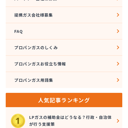
松本エルピーガス保安センター
松本ガス株式会社 本社・オートガススタンド
提携ガス会社様募集
松本ガス商事株式会社
松本シェル石油株式会社 村井事業所配送センター
FAQ
松本シェル石油株式会社村井事業所プロパンガス課
松本プロパンガス株式会社
松本事業株式会社
プロパンガスのしくみ
上小LPガス保安センター協同組合
上田ガス株式会社
プロパンガスお役立ち情報
上田広域LPガス協同組合
城南高沢ガス株式会社
プロパンガス用語集
信濃ガス協同組合
新潟燃商株式会社長野支店
神津燃料
人気記事ランキング
水野燃料
斉藤商店
千曲通商株式会社
LPガスの補助金はどうなる？行政・自治体
早武商店
が行う支援策
大島屋酒店