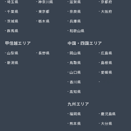
埼玉県
神奈川県
滋賀県
京都府
有限会社黒田燃料
千葉県
東京都
奈良県
大阪府
有限会社佐久プロパン
有限会社佐久燃料
茨城県
栃木県
兵庫県
有限会社三和商店
群馬県
和歌山県
有限会社山崎商会
有限会社秋山商店
甲信越エリア
中国・四国エリア
有限会社春宮燃料
山梨県
長野県
岡山県
広島県
有限会社小串商店
新潟県
鳥取県
島根県
有限会社小池燃料店
有限会社松筑林産
山口県
愛媛県
有限会社上田設備工業
香川県
徳島県
有限会社清沢石油
有限会社大内商店ビックイン
高知県
有限会社池田燃料店
九州エリア
有限会社竹村燃料店
有限会社中村燃料店
福岡県
鹿児島県
有限会社飯島燃料店
熊本県
大分県
有限会社和泉屋深澤商店