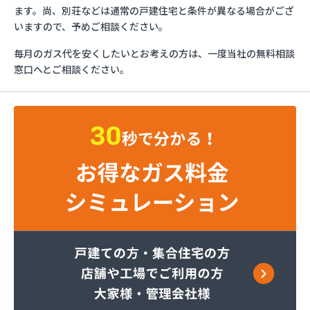
エッソ・ガスセンター長野
ます。尚、別荘などは通常の戸建住宅と条件が異なる場合がござ
ガスネット佐久
いますので、予めご相談ください。
グリーン総備
毎月のガス代を安くしたいとお考えの方は、一度当社の無料相談
サンリン株式会社
窓口へとご相談ください。
サンリン株式会社 松本オートガススタンド
サンリン株式会社 長野支店
サンリン株式会社 長野南支店
サンリン株式会社 佐久支店
サンリン株式会社 松本支店
サンリン株式会社 上田支店
ミヤバラガス株式会社
安藤商店
伊丹産業株式会社 長野工場
伊丹産業株式会社 長野支店
伊丹産業株式会社 望月出張所
伊丹産業株式会社 千曲営業所
一之瀬電器瓦斯サービス
岡谷酸素株式会社 佐久営業所
岡谷酸素株式会社 松本営業所