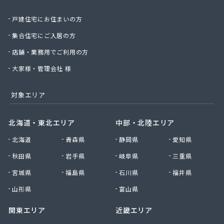
北日本物産株式会社長野営業所
戸建住宅にお住まいの方
北野プロパン住設
堀川産業株式会社 上田営業所
集合住宅にご入居の方
堀川産業株式会社 長野営業所
店舗・業務用でご利用の方
本久石油株式会社 市場団地給油所
有限会社エネ・サイトウ
大家様・管理会社 様
有限会社かしわや
有限会社キタジマ
対象エリア
有限会社スミシン
有限会社ヤマロク
北海道・東北エリア
中部・北陸エリア
有限会社横嶋商店
北海道
青森県
静岡県
愛知県
有限会社丸共農薬プロパン部
有限会社丸山
秋田県
岩手県
岐阜県
三重県
有限会社丸山百貨店
宮城県
福島県
石川県
福井県
有限会社丸二商会
有限会社宮下商店
山形県
富山県
有限会社橋詰商店
関東エリア
近畿エリア
有限会社犬飼燃料店
有限会社古間ラジオテレビ商会