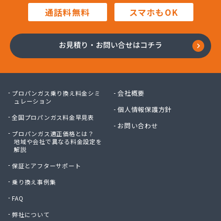
田中プロパン
通話料無料
スマホもOK
田邊エネソシア株式会社 長野営業所
田邊ガステクノ株式会社 長野営業所
東信ガス株式会社
お見積り・お問い合せはコチラ
東石油有限会社
徳倉燃料店
日石ガス株式会社長野営業所
日通プロパン株式会社
会社概要
プロパンガス乗り換え料金シミ
NX商事株式会社 長野支店 長野LPガス販売所
ュレーション
個人情報保護方針
冨士クラスタ株式会社 佐久平営業所
全国プロパンガス料金早見表
冨士クラスタ株式会社 松本営業所
お問い合わせ
プロパンガス適正価格とは？
冨士クラスタ株式会社 長野支店
地域や会社で異なる料金設定を
望月ガス株式会社
解説
望月商会
保証とアフターサポート
北信ガス株式会社 上田営業所
北信ガス株式会社 松本営業所
乗り換え事例集
北信ガス株式会社長野営業所
FAQ
北信石油ガス株式会社
弊社について
北村商店