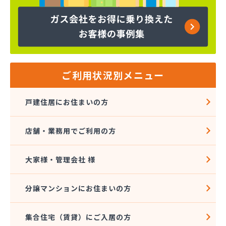
株式会社須崎商店
株式会社大進本社
株式会社長栄ガスサービス
株式会社鳥羽
株式会社伴商店
株式会社武重商会 プロパン部
ご利用状況別メニュー
株式会社武重商会 上田充填所・プロパン上田営業
所
戸建住居にお住まいの方
株式会社武重商会 プロパン佐久営業所
株式会社武重商会 プロパン長野営業所
店舗・業務用でご利用の方
株式会社武重商会 松本支店
株式会社北澤商会
株式会社堀内商事
大家様・管理会社 様
株式会社鈴与ガスあんしんネット
関東ガス株式会社
分譲マンションにお住まいの方
関東ガス株式会社
丸山産業
集合住宅（賃貸）にご入居の方
丸子日通プロパン販売有限会社