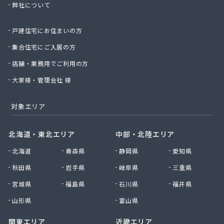
弊社について
北村商店
北日本物産株式会社長野営業所
戸建住宅にお住まいの方
北野プロパン住設
堀川産業株式会社 上田営業所
集合住宅にご入居の方
堀川産業株式会社 長野営業所
店舗・業務用でご利用の方
本久石油株式会社 市場団地給油所
有限会社エネ・サイトウ
大家様・管理会社 様
有限会社かしわや
有限会社キタジマ
対象エリア
有限会社スミシン
有限会社ヤマロク
北海道・東北エリア
中部・北陸エリア
有限会社横嶋商店
北海道
青森県
静岡県
愛知県
有限会社丸共農薬プロパン部
有限会社丸山
秋田県
岩手県
岐阜県
三重県
有限会社丸山百貨店
宮城県
福島県
石川県
福井県
有限会社丸二商会
有限会社宮下商店
山形県
富山県
有限会社橋詰商店
関東エリア
近畿エリア
有限会社犬飼燃料店