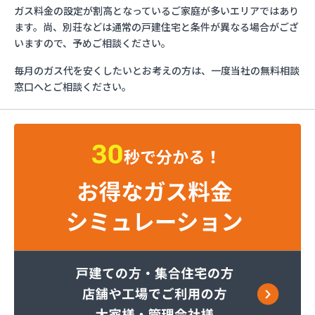
イワタニ長野株式会社 長野営業所
ガス料金の設定が割高となっているご家庭が多いエリアではあり
エッソ・ガスセンター長野
ます。尚、別荘などは通常の戸建住宅と条件が異なる場合がござ
ガスネット佐久
いますので、予めご相談ください。
グリーン総備
毎月のガス代を安くしたいとお考えの方は、一度当社の無料相談
サンリン株式会社
窓口へとご相談ください。
サンリン株式会社 松本オートガススタンド
サンリン株式会社 長野支店
サンリン株式会社 長野南支店
サンリン株式会社 佐久支店
サンリン株式会社 松本支店
サンリン株式会社 上田支店
ミヤバラガス株式会社
安藤商店
伊丹産業株式会社 長野工場
伊丹産業株式会社 長野支店
伊丹産業株式会社 望月出張所
伊丹産業株式会社 千曲営業所
一之瀬電器瓦斯サービス
岡谷酸素株式会社 佐久営業所