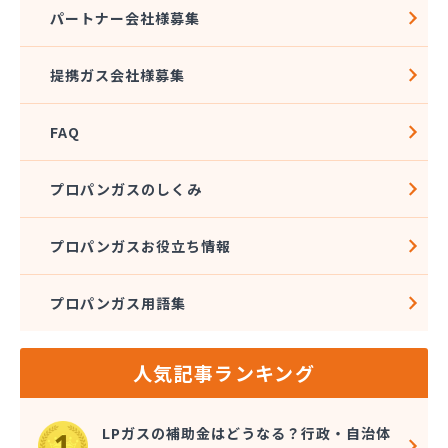
松筑エルピーガス協業組合
パートナー会社様募集
松本エルピーガス保安センター
松本ガス株式会社 本社・オートガススタンド
提携ガス会社様募集
松本ガス商事株式会社
松本シェル石油株式会社 村井事業所配送センター
FAQ
松本シェル石油株式会社村井事業所プロパンガス課
松本プロパンガス株式会社
松本事業株式会社
プロパンガスのしくみ
上小LPガス保安センター協同組合
上田ガス株式会社
プロパンガスお役立ち情報
上田広域LPガス協同組合
城南高沢ガス株式会社
プロパンガス用語集
信濃ガス協同組合
新潟燃商株式会社長野支店
神津燃料
人気記事ランキング
水野燃料
斉藤商店
千曲通商株式会社
LPガスの補助金はどうなる？行政・自治体
早武商店