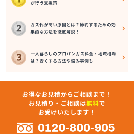
が行う支援策
大島屋酒店
大澤燃料店
竹内六男
ガス代が高い原因とは？節約するための効
中央石油株式会社本社
果的な方法を徹底解説！
中央物産株式会社
中山通商有限会社
中信LPガス事業協同組合
一人暮らしのプロパンガス料金・地域相場
中沢商店
は？安くする方法や悩み事例も
朝日オーム株式会社
長石株式会社
長野ガス株式会社
長野プロパンガス株式会社 佐久営業所
お得なお見積からご相談まで！
長野プロパンガス株式会社 上田支店
長野プロパンガス株式会社 長野営業所
お見積り・ご相談は
無料
で
長野都市ガスエネパート日本ガス工事株式会社
お受けいたします！
長野日石ガス株式会社 佐久営業所
長野日通プロパン販売有限会社
0120-800-905
鳥居プロパン