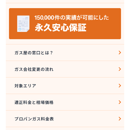
宮原酸素株式会社 長野営業所
宮島燃料店
協同組合千曲エルピーガス供給センター
橋本産業株式会社 丸子連絡所
桐原ガス燃料株式会社
桐原ガス燃料株式会社 LPガスセンター
鍵田プロパンガス
戸倉オートガス・スタンド
ガス屋の窓口とは？
戸倉上山田プロパンガス株式会社自宅
更埴エルピーガス協同組合
ガス会社変更の流れ
更埴プロパン有限会社
江島屋商店
対象エリア
合資会社山田屋給油所 プロパンガス部
佐久エルピーガス保安センター協同組合
佐久プロパンガス協同組合
適正料金と相場価格
佐久集中監視センター株式会社
山屋物産株式会社佐久営業所
プロパンガス料金表
松新商店
松代液化石油ガス事業協同組合