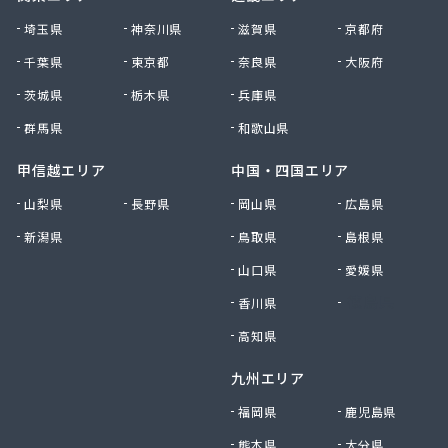
有限会社古間ラジオテレビ商会
埼玉県
神奈川県
滋賀県
京都府
有限会社黒田燃料
千葉県
東京都
奈良県
大阪府
有限会社佐久プロパン
有限会社佐久燃料
茨城県
栃木県
兵庫県
有限会社三和商店
群馬県
和歌山県
有限会社山崎商会
有限会社秋山商店
甲信越エリア
中国・四国エリア
有限会社春宮燃料
山梨県
長野県
岡山県
広島県
有限会社小串商店
新潟県
鳥取県
島根県
有限会社小池燃料店
有限会社松筑林産
山口県
愛媛県
有限会社上田設備工業
香川県
徳島県
有限会社清沢石油
有限会社大内商店ビックイン
高知県
有限会社池田燃料店
九州エリア
有限会社竹村燃料店
有限会社中村燃料店
福岡県
鹿児島県
有限会社飯島燃料店
熊本県
大分県