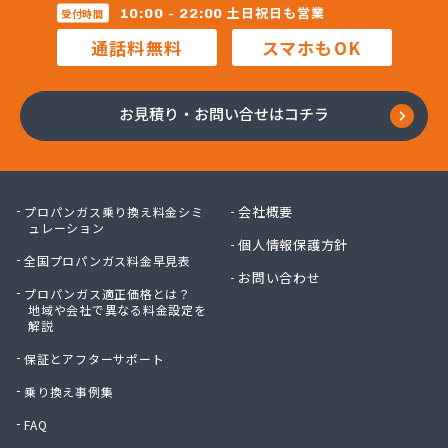
蔦屋山本商店
土日祝日も営業
10:00 - 22:00
受付時間
田中プロパン
通話料無料
スマホもOK
田邊エネソシア株式会社 長野営業所
田邊ガステクノ株式会社 長野営業所
東信ガス株式会社
お見積り・お問い合せはコチラ
東石油有限会社
徳倉燃料店
日石ガス株式会社長野営業所
日通プロパン株式会社
会社概要
プロパンガス乗り換え料金シミ
NX商事株式会社 長野支店 長野LPガス販売所
ュレーション
個人情報保護方針
冨士クラスタ株式会社 佐久平営業所
全国プロパンガス料金早見表
冨士クラスタ株式会社 松本営業所
お問い合わせ
プロパンガス適正価格とは？
冨士クラスタ株式会社 長野支店
地域や会社で異なる料金設定を
望月ガス株式会社
解説
望月商会
保証とアフターサポート
北信ガス株式会社 上田営業所
北信ガス株式会社 松本営業所
乗り換え事例集
北信ガス株式会社長野営業所
FAQ
北信石油ガス株式会社