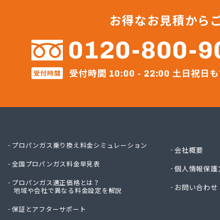
サンリ
サンリ
お得なお見積から
サンリ
ミヤバ
0120-800-9
安藤商
伊丹産
受付時間
土日祝日も
伊丹産
受付時間
10:00 - 22:00
伊丹産
伊丹産
一之瀬
岡谷酸
岡谷酸
岡谷酸
プロパンガス乗り換え料金シミュレーション
会社概要
岡谷酸
全国プロパンガス料金早見表
貝印石
個人情報保護
株式会
プロパンガス適正価格とは？
お問い合わせ
株式会
地域や会社で異なる料金設定を解説
株式会
保証とアフターサポート
株式会