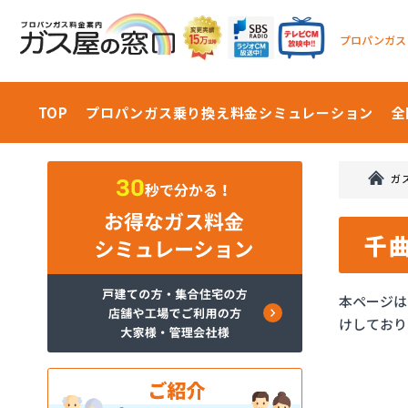
プロパンガス
TOP
プロパンガス乗り換え料金
シミュレーション
全
ガ
千
本ページは
けしており