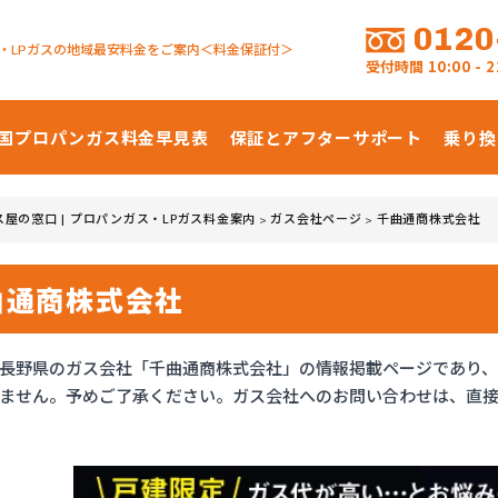
0120
・LPガスの地域最安料金をご案内＜料金保証付＞
受付時間
10:00 -
国プロパンガス
料金早見表
保証とアフターサポート
乗り換
ス屋の窓口 | プロパンガス・LPガス料金案内
ガス会社ページ
千曲通商株式会社
>
>
曲通商株式会社
長野県のガス会社「千曲通商株式会社」の情報掲載ページであり
ません。予めご了承ください。ガス会社へのお問い合わせは、直接