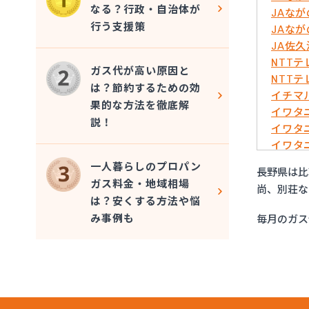
なる？行政・自治体が
JAな
行う支援策
JAな
JA佐
NTT
ガス代が高い原因と
NTT
は？節約するための効
イチマ
果的な方法を徹底解
イワタ
説！
イワタ
イワタ
イワタ
一人暮らしのプロパン
長野県は比
イワタ
ガス料金・地域相場
尚、別荘な
エッソ
は？安くする方法や悩
ガスネ
み事例も
毎月のガス
グリー
サンリ
サンリ
サンリ
サンリ