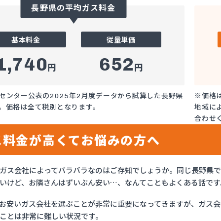
長野県の平均ガス料金
基本料金
従量単価
1,740
652
円
円
センター公表の2025年2月度データから試算した長野県
※価格
。価格は全て税別となります。
地域に
合わせ
ス料金が高くてお悩みの方へ
ガス会社によってバラバラなのはご存知でしょうか。同じ長野県
いけど、お隣さんはずいぶん安い…、なんてこともよくある話です
お安いガス会社を選ぶことが非常に重要になってきますが、ガス会社
ことは非常に難しい状況です。