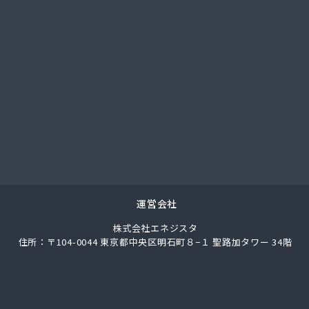
社武重商会 プロパン長野営業所
社武重商会 松本支店
社北澤商会
社堀内商事
社鈴与ガスあんしんネット
ス株式会社
ス株式会社
業
通プロパン販売有限会社
素株式会社 長野営業所
料店
合千曲エルピーガス供給センター
運営会社
業株式会社 丸子連絡所
株式会社エネジスタ
ス燃料株式会社
住所：〒104-0044 東京都中央区明石町８−１ 聖路加タワー 34階
ス燃料株式会社 LPガスセンター
ロパンガス
ートガス・スタンド
山田プロパンガス株式会社自宅