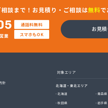
ン株式会社 佐久支店
ン株式会社 松本支店
ご相談まで！
お見積り・ご相談は
無料
で
ン株式会社 上田支店
ラガス株式会社
05
通話料無料
店
お見積
業株式会社 長野工場
スマホもOK
営業
業株式会社 長野支店
業株式会社 望月出張所
業株式会社 千曲営業所
電器瓦斯サービス
素株式会社 佐久営業所
素株式会社 松本営業所
素株式会社 長野営業所
対象エリア
素株式会社 長野南営業所
油株式会社 長野支店
方針
北海道・東北エリア
社エナジー内山
社カワネン 本社・ガス事業部
北海道
青森県
社クレックス 長野営業所
秋田県
岩手県
社サイサン 佐久営業所