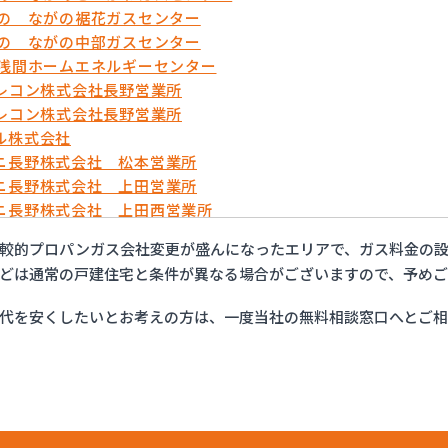
がの ながの裾花ガスセンター
がの ながの中部ガスセンター
久浅間ホームエネルギーセンター
テレコン株式会社長野営業所
テレコン株式会社長野営業所
ル株式会社
ニ長野株式会社 松本営業所
ニ長野株式会社 上田営業所
ニ長野株式会社 上田西営業所
ニ長野株式会社 佐久営業所
較的プロパンガス会社変更が盛んになったエリアで、ガス料金の設
ニ長野株式会社 長野営業所
どは通常の戸建住宅と条件が異なる場合がございますので、予め
・ガスセンター長野
ット佐久
代を安くしたいとお考えの方は、一度当社の無料相談窓口へとご
ン総備
ン株式会社
ン株式会社 松本オートガススタンド
ン株式会社 長野支店
ン株式会社 長野南支店