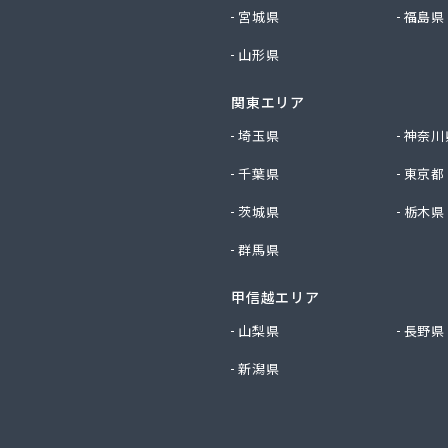
社サイサン 千曲営業所
宮城県
福島県
社サイサン 長野支店
山形県
社サイサン 東御営業所
社セリタ
関東エリア
社セリタ 上田営業所
社タカサワ長野営業所LPG
埼玉県
神奈川
社ホームエネルギー長野 長野センター
千葉県
東京都
社リビック長野
社叶屋
茨城県
栃木県
社高木屋プロパン部
群馬県
社森田
社須崎商店
社大進本社
甲信越エリア
社長栄ガスサービス
山梨県
長野県
社鳥羽
新潟県
社伴商店
社武重商会 プロパン部
社武重商会 上田充填所・プロパン上田営業所
社武重商会 プロパン佐久営業所