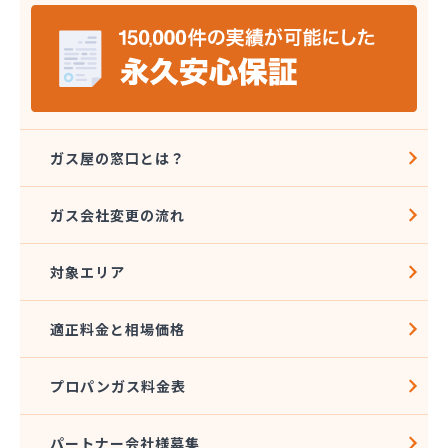
宮島燃料店
協同組合千曲エルピーガス供給センター
橋本産業株式会社 丸子連絡所
桐原ガス燃料株式会社
桐原ガス燃料株式会社 LPガスセンター
鍵田プロパンガス
戸倉オートガス・スタンド
ガス屋の窓口とは？
戸倉上山田プロパンガス株式会社自宅
更埴エルピーガス協同組合
ガス会社変更の流れ
更埴プロパン有限会社
江島屋商店
対象エリア
合資会社山田屋給油所 プロパンガス部
佐久エルピーガス保安センター協同組合
佐久プロパンガス協同組合
適正料金と相場価格
佐久集中監視センター株式会社
山屋物産株式会社佐久営業所
プロパンガス料金表
松新商店
松代液化石油ガス事業協同組合
松筑エルピーガス協業組合
パートナー会社様募集