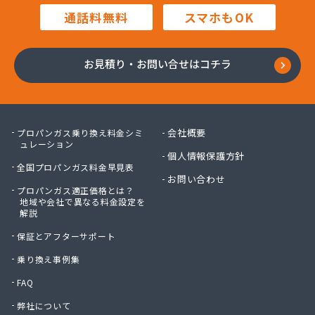
田中プロパン
通話料無料
スマホもOK
田邊エネソシア株式会社 長野営業所
田邊ガステクノ株式会社 長野営業所
東信ガス株式会社
お見積り・お問い合せはコチラ
東石油有限会社
徳倉燃料店
日石ガス株式会社長野営業所
日通プロパン株式会社
会社概要
プロパンガス乗り換え料金シミ
NX商事株式会社 長野支店 長野LPガス販売所
ュレーション
個人情報保護方針
冨士クラスタ株式会社 佐久平営業所
全国プロパンガス料金早見表
冨士クラスタ株式会社 松本営業所
お問い合わせ
プロパンガス適正価格とは？
冨士クラスタ株式会社 長野支店
地域や会社で異なる料金設定を
望月ガス株式会社
解説
望月商会
保証とアフターサポート
北信ガス株式会社 上田営業所
北信ガス株式会社 松本営業所
乗り換え事例集
北信ガス株式会社長野営業所
FAQ
北信石油ガス株式会社
弊社について
北村商店