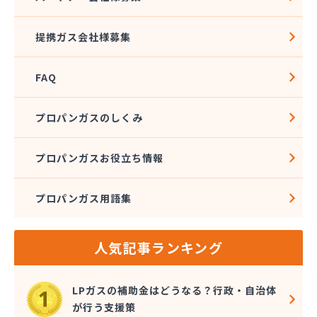
松本エルピーガス保安センター
松本ガス株式会社 本社・オートガススタンド
提携ガス会社様募集
松本ガス商事株式会社
松本シェル石油株式会社 村井事業所配送センター
FAQ
松本シェル石油株式会社村井事業所プロパンガス課
松本プロパンガス株式会社
松本事業株式会社
プロパンガスのしくみ
上小LPガス保安センター協同組合
上田ガス株式会社
プロパンガスお役立ち情報
上田広域LPガス協同組合
城南高沢ガス株式会社
プロパンガス用語集
信濃ガス協同組合
新潟燃商株式会社長野支店
神津燃料
人気記事ランキング
水野燃料
斉藤商店
千曲通商株式会社
LPガスの補助金はどうなる？行政・自治体
早武商店
が行う支援策
大島屋酒店