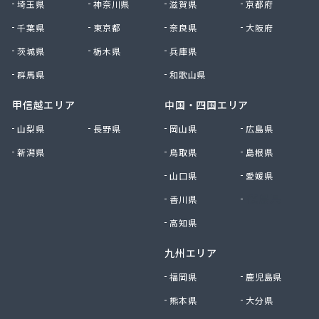
埼玉県
神奈川県
滋賀県
京都府
有限会社黒田燃料
千葉県
東京都
奈良県
大阪府
有限会社佐久プロパン
有限会社佐久燃料
茨城県
栃木県
兵庫県
有限会社三和商店
群馬県
和歌山県
有限会社山崎商会
有限会社秋山商店
甲信越エリア
中国・四国エリア
有限会社春宮燃料
山梨県
長野県
岡山県
広島県
有限会社小串商店
新潟県
鳥取県
島根県
有限会社小池燃料店
有限会社松筑林産
山口県
愛媛県
有限会社上田設備工業
香川県
徳島県
有限会社清沢石油
有限会社大内商店ビックイン
高知県
有限会社池田燃料店
九州エリア
有限会社竹村燃料店
有限会社中村燃料店
福岡県
鹿児島県
有限会社飯島燃料店
熊本県
大分県
有限会社和泉屋深澤商店