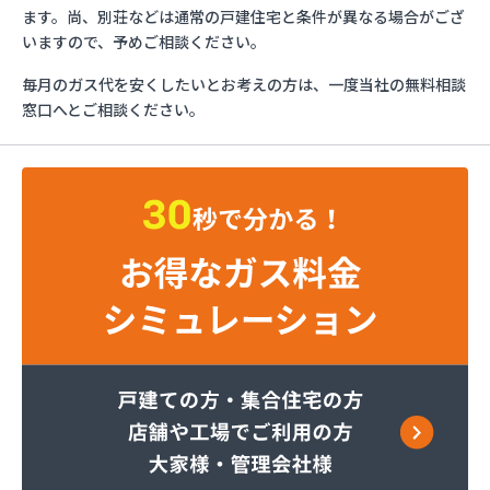
エッソ・ガスセンター長野
ます。尚、別荘などは通常の戸建住宅と条件が異なる場合がござ
ガスネット佐久
いますので、予めご相談ください。
グリーン総備
毎月のガス代を安くしたいとお考えの方は、一度当社の無料相談
サンリン株式会社
窓口へとご相談ください。
サンリン株式会社 松本オートガススタンド
サンリン株式会社 長野支店
サンリン株式会社 長野南支店
サンリン株式会社 佐久支店
サンリン株式会社 松本支店
サンリン株式会社 上田支店
ミヤバラガス株式会社
安藤商店
伊丹産業株式会社 長野工場
伊丹産業株式会社 長野支店
伊丹産業株式会社 望月出張所
伊丹産業株式会社 千曲営業所
一之瀬電器瓦斯サービス
岡谷酸素株式会社 佐久営業所
岡谷酸素株式会社 松本営業所