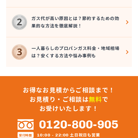
大澤燃料店
竹内六男
ガス代が高い原因とは？節約するための効
中央石油株式会社本社
果的な方法を徹底解説！
中央物産株式会社
中山通商有限会社
中信LPガス事業協同組合
一人暮らしのプロパンガス料金・地域相場
中沢商店
は？安くする方法や悩み事例も
朝日オーム株式会社
長石株式会社
長野ガス株式会社
長野プロパンガス株式会社 佐久営業所
お得なお見積からご相談まで！
長野プロパンガス株式会社 上田支店
長野プロパンガス株式会社 長野営業所
お見積り・ご相談は
無料
で
長野都市ガスエネパート日本ガス工事株式会社
お受けいたします！
長野日石ガス株式会社 佐久営業所
長野日通プロパン販売有限会社
0120-800-905
鳥居プロパン
蔦屋山本商店
土日祝日も営業
10:00 - 22:00
受付時間