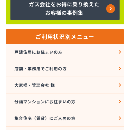
株式会社大進本社
株式会社長栄ガスサービス
株式会社鳥羽
株式会社伴商店
株式会社武重商会 プロパン部
ご利用状況別メニュー
株式会社武重商会 上田充填所・プロパン上田営業
所
戸建住居にお住まいの方
株式会社武重商会 プロパン佐久営業所
株式会社武重商会 プロパン長野営業所
店舗・業務用でご利用の方
株式会社武重商会 松本支店
株式会社北澤商会
株式会社堀内商事
大家様・管理会社 様
株式会社鈴与ガスあんしんネット
関東ガス株式会社
分譲マンションにお住まいの方
関東ガス株式会社
丸山産業
集合住宅（賃貸）にご入居の方
丸子日通プロパン販売有限会社
宮原酸素株式会社 長野営業所