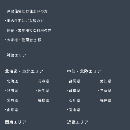
北日本物産株式会社長野営業所
戸建住宅にお住まいの方
北野プロパン住設
堀川産業株式会社 上田営業所
集合住宅にご入居の方
堀川産業株式会社 長野営業所
店舗・業務用でご利用の方
本久石油株式会社 市場団地給油所
有限会社エネ・サイトウ
大家様・管理会社 様
有限会社かしわや
有限会社キタジマ
対象エリア
有限会社スミシン
有限会社ヤマロク
北海道・東北エリア
中部・北陸エリア
有限会社横嶋商店
北海道
青森県
静岡県
愛知県
有限会社丸共農薬プロパン部
有限会社丸山
秋田県
岩手県
岐阜県
三重県
有限会社丸山百貨店
宮城県
福島県
石川県
福井県
有限会社丸二商会
有限会社宮下商店
山形県
富山県
有限会社橋詰商店
関東エリア
近畿エリア
有限会社犬飼燃料店
有限会社古間ラジオテレビ商会