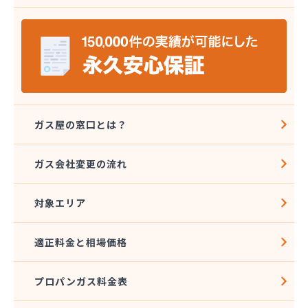
宮原酸素株式会社 長野営業所
宮島燃料店
協同組合千曲エルピーガス供給センター
橋本産業株式会社 丸子連絡所
桐原ガス燃料株式会社
桐原ガス燃料株式会社 LPガスセンター
鍵田プロパンガス
戸倉オートガス・スタンド
ガス屋の窓口とは？
戸倉上山田プロパンガス株式会社自宅
更埴エルピーガス協同組合
ガス会社変更の流れ
更埴プロパン有限会社
江島屋商店
対象エリア
合資会社山田屋給油所 プロパンガス部
佐久エルピーガス保安センター協同組合
佐久プロパンガス協同組合
適正料金と相場価格
佐久集中監視センター株式会社
山屋物産株式会社佐久営業所
プロパンガス料金表
松新商店
松代液化石油ガス事業協同組合