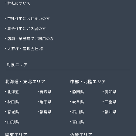
弊社について
北村商店
北日本物産株式会社長野営業所
戸建住宅にお住まいの方
北野プロパン住設
堀川産業株式会社 上田営業所
集合住宅にご入居の方
堀川産業株式会社 長野営業所
店舗・業務用でご利用の方
本久石油株式会社 市場団地給油所
有限会社エネ・サイトウ
大家様・管理会社 様
有限会社かしわや
有限会社キタジマ
対象エリア
有限会社スミシン
有限会社ヤマロク
北海道・東北エリア
中部・北陸エリア
有限会社横嶋商店
北海道
青森県
静岡県
愛知県
有限会社丸共農薬プロパン部
有限会社丸山
秋田県
岩手県
岐阜県
三重県
有限会社丸山百貨店
宮城県
福島県
石川県
福井県
有限会社丸二商会
有限会社宮下商店
山形県
富山県
有限会社橋詰商店
関東エリア
近畿エリア
有限会社犬飼燃料店