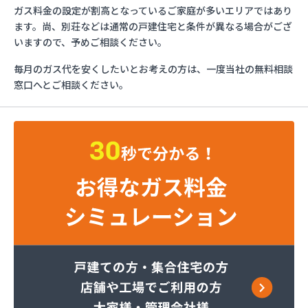
イワタニ長野株式会社 長野営業所
ガス料金の設定が割高となっているご家庭が多いエリアではあり
エッソ・ガスセンター長野
ます。尚、別荘などは通常の戸建住宅と条件が異なる場合がござ
ガスネット佐久
いますので、予めご相談ください。
グリーン総備
毎月のガス代を安くしたいとお考えの方は、一度当社の無料相談
サンリン株式会社
窓口へとご相談ください。
サンリン株式会社 松本オートガススタンド
サンリン株式会社 長野支店
サンリン株式会社 長野南支店
サンリン株式会社 佐久支店
サンリン株式会社 松本支店
サンリン株式会社 上田支店
ミヤバラガス株式会社
安藤商店
伊丹産業株式会社 長野工場
伊丹産業株式会社 長野支店
伊丹産業株式会社 望月出張所
伊丹産業株式会社 千曲営業所
一之瀬電器瓦斯サービス
岡谷酸素株式会社 佐久営業所