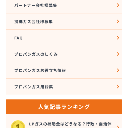
松筑エルピーガス協業組合
パートナー会社様募集
松本エルピーガス保安センター
松本ガス株式会社 本社・オートガススタンド
提携ガス会社様募集
松本ガス商事株式会社
松本シェル石油株式会社 村井事業所配送センター
FAQ
松本シェル石油株式会社村井事業所プロパンガス課
松本プロパンガス株式会社
松本事業株式会社
プロパンガスのしくみ
上小LPガス保安センター協同組合
上田ガス株式会社
プロパンガスお役立ち情報
上田広域LPガス協同組合
城南高沢ガス株式会社
プロパンガス用語集
信濃ガス協同組合
新潟燃商株式会社長野支店
神津燃料
人気記事ランキング
水野燃料
斉藤商店
千曲通商株式会社
LPガスの補助金はどうなる？行政・自治体
早武商店