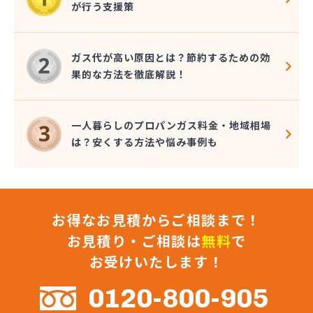
が行う支援策
大島屋酒店
大澤燃料店
竹内六男
ガス代が高い原因とは？節約するための効
中央石油株式会社本社
果的な方法を徹底解説！
中央物産株式会社
中山通商有限会社
中信LPガス事業協同組合
一人暮らしのプロパンガス料金・地域相場
中沢商店
は？安くする方法や悩み事例も
朝日オーム株式会社
長石株式会社
長野ガス株式会社
長野プロパンガス株式会社 佐久営業所
お得なお見積からご相談まで！
長野プロパンガス株式会社 上田支店
長野プロパンガス株式会社 長野営業所
お見積り・ご相談は
無料
で
長野都市ガスエネパート日本ガス工事株式会社
お受けいたします！
長野日石ガス株式会社 佐久営業所
長野日通プロパン販売有限会社
0120-800-905
鳥居プロパン