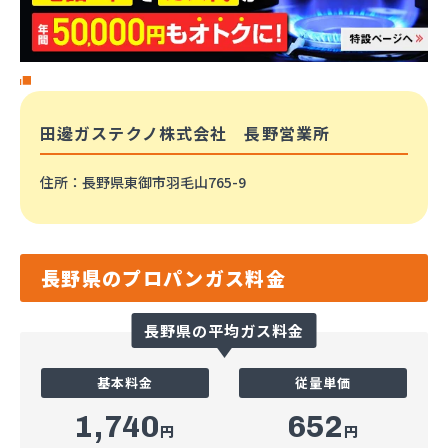
田邊ガステクノ株式会社 長野営業所
住所
：長野県東御市羽毛山765-9
長野県のプロパンガス料金
長野県の平均ガス料金
基本料金
従量単価
1,740
652
円
円