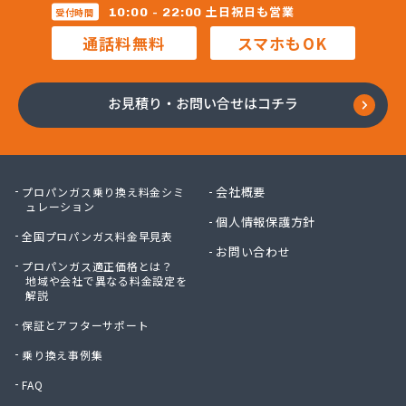
蔦屋山本商店
土日祝日も営業
10:00 - 22:00
受付時間
田中プロパン
通話料無料
スマホもOK
田邊エネソシア株式会社 長野営業所
田邊ガステクノ株式会社 長野営業所
東信ガス株式会社
お見積り・お問い合せはコチラ
東石油有限会社
徳倉燃料店
日石ガス株式会社長野営業所
日通プロパン株式会社
会社概要
プロパンガス乗り換え料金シミ
NX商事株式会社 長野支店 長野LPガス販売所
ュレーション
個人情報保護方針
冨士クラスタ株式会社 佐久平営業所
全国プロパンガス料金早見表
冨士クラスタ株式会社 松本営業所
お問い合わせ
プロパンガス適正価格とは？
冨士クラスタ株式会社 長野支店
地域や会社で異なる料金設定を
望月ガス株式会社
解説
望月商会
保証とアフターサポート
北信ガス株式会社 上田営業所
北信ガス株式会社 松本営業所
乗り換え事例集
北信ガス株式会社長野営業所
FAQ
北信石油ガス株式会社