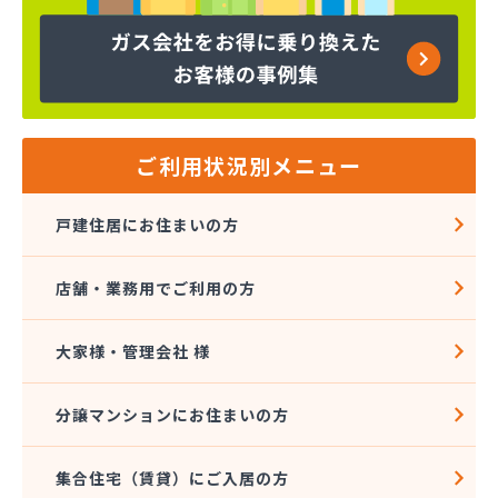
株式会社須崎商店
株式会社大進本社
株式会社長栄ガスサービス
株式会社鳥羽
株式会社伴商店
株式会社武重商会 プロパン部
ご利用状況別メニュー
株式会社武重商会 上田充填所・プロパン上田営業
所
戸建住居にお住まいの方
株式会社武重商会 プロパン佐久営業所
株式会社武重商会 プロパン長野営業所
店舗・業務用でご利用の方
株式会社武重商会 松本支店
株式会社北澤商会
株式会社堀内商事
大家様・管理会社 様
株式会社鈴与ガスあんしんネット
関東ガス株式会社
分譲マンションにお住まいの方
関東ガス株式会社
丸山産業
集合住宅（賃貸）にご入居の方
丸子日通プロパン販売有限会社