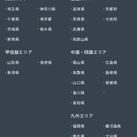
有限会社古間ラジオテレビ商会
埼玉県
神奈川県
滋賀県
京都府
有限会社黒田燃料
千葉県
東京都
奈良県
大阪府
有限会社佐久プロパン
有限会社佐久燃料
茨城県
栃木県
兵庫県
有限会社三和商店
群馬県
和歌山県
有限会社山崎商会
有限会社秋山商店
甲信越エリア
中国・四国エリア
有限会社春宮燃料
山梨県
長野県
岡山県
広島県
有限会社小串商店
新潟県
鳥取県
島根県
有限会社小池燃料店
有限会社松筑林産
山口県
愛媛県
有限会社上田設備工業
香川県
徳島県
有限会社清沢石油
有限会社大内商店ビックイン
高知県
有限会社池田燃料店
九州エリア
有限会社竹村燃料店
有限会社中村燃料店
福岡県
鹿児島県
有限会社飯島燃料店
熊本県
大分県