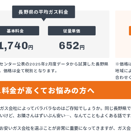
長野県の平均ガス料金
基本料金
従量単価
1,740
652
円
円
センター公表の2025年2月度データから試算した長野県
※価格
。価格は全て税別となります。
地域に
合わせ
ス料金が高くてお悩みの方へ
ガス会社によってバラバラなのはご存知でしょうか。同じ長野県
いけど、お隣さんはずいぶん安い…、なんてこともよくある話です
お安いガス会社を選ぶことが非常に重要になってきますが、ガス会社