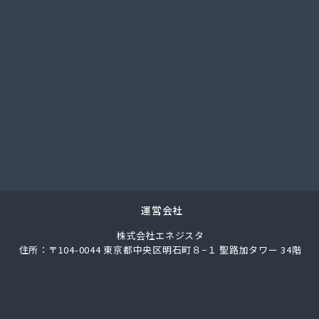
社武重商会 プロパン佐久営業所
社武重商会 プロパン長野営業所
社武重商会 松本支店
社北澤商会
社堀内商事
社鈴与ガスあんしんネット
ス株式会社
ス株式会社
業
通プロパン販売有限会社
素株式会社 長野営業所
料店
運営会社
合千曲エルピーガス供給センター
株式会社エネジスタ
業株式会社 丸子連絡所
住所：〒104-0044 東京都中央区明石町８−１ 聖路加タワー 34階
ス燃料株式会社
ス燃料株式会社 LPガスセンター
ロパンガス
ートガス・スタンド