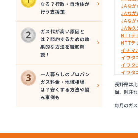
なる？行政・自治体が
JAな
行う支援策
JAな
JAな
JA佐
ガス代が高い原因と
NTT
は？節約するための効
NTT
果的な方法を徹底解
イチマ
説！
イワタ
イワタ
イワタ
一人暮らしのプロパン
イワタ
ガス料金・地域相場
長野県は比
イワタ
は？安くする方法や悩
尚、別荘な
エッソ
み事例も
ガスネ
毎月のガス
グリー
サンリ
サンリ
サンリ