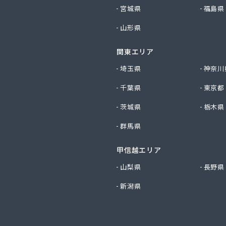
社サイサン 佐久営業所
宮城県
福島県
社サイサン 千曲営業所
山形県
社サイサン 長野支店
社サイサン 東御営業所
関東エリア
社セリタ
社セリタ 上田営業所
埼玉県
神奈川
社タカサワ長野営業所LPG
千葉県
東京都
社ホームエネルギー長野 長野センター
社リビック長野
茨城県
栃木県
社叶屋
群馬県
社高木屋プロパン部
社森田
甲信越エリア
社須崎商店
社大進本社
山梨県
長野県
社長栄ガスサービス
新潟県
社鳥羽
社伴商店
社武重商会 プロパン部
社武重商会 上田充填所・プロパン上田営業所