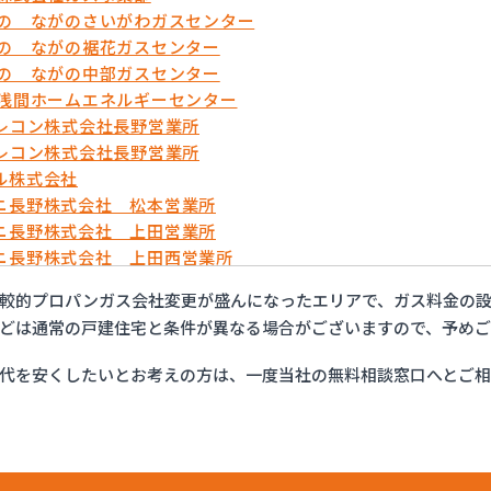
がの ながのさいがわガスセンター
がの ながの裾花ガスセンター
がの ながの中部ガスセンター
久浅間ホームエネルギーセンター
テレコン株式会社長野営業所
テレコン株式会社長野営業所
ル株式会社
ニ長野株式会社 松本営業所
ニ長野株式会社 上田営業所
ニ長野株式会社 上田西営業所
ニ長野株式会社 佐久営業所
較的プロパンガス会社変更が盛んになったエリアで、ガス料金の設
ニ長野株式会社 長野営業所
どは通常の戸建住宅と条件が異なる場合がございますので、予め
・ガスセンター長野
ット佐久
代を安くしたいとお考えの方は、一度当社の無料相談窓口へとご
ン総備
ン株式会社
ン株式会社 松本オートガススタンド
ン株式会社 長野支店