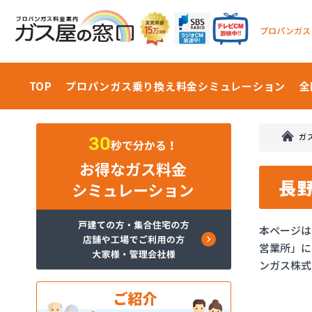
プロパンガス
TOP
プロパンガス乗り換え料金
シミュレーション
全
ガ
長
本ページは
営業所」に
ンガス株式