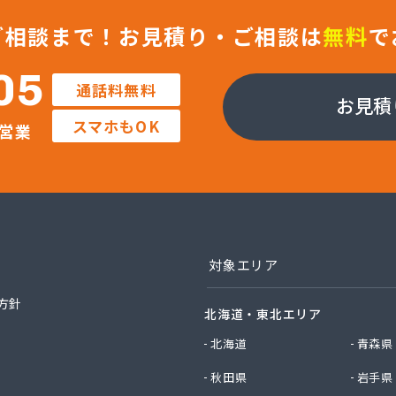
ン株式会社 長野南支店
ン株式会社 佐久支店
ご相談まで！
お見積り・ご相談は
無料
で
ン株式会社 松本支店
ン株式会社 上田支店
05
通話料無料
ラガス株式会社
お見積
店
スマホもOK
営業
業株式会社 長野工場
業株式会社 長野支店
業株式会社 望月出張所
業株式会社 千曲営業所
電器瓦斯サービス
素株式会社 佐久営業所
素株式会社 松本営業所
対象エリア
素株式会社 長野営業所
素株式会社 長野南営業所
方針
北海道・東北エリア
油株式会社 長野支店
社エナジー内山
北海道
青森県
社カワネン 本社・ガス事業部
秋田県
岩手県
社クレックス 長野営業所