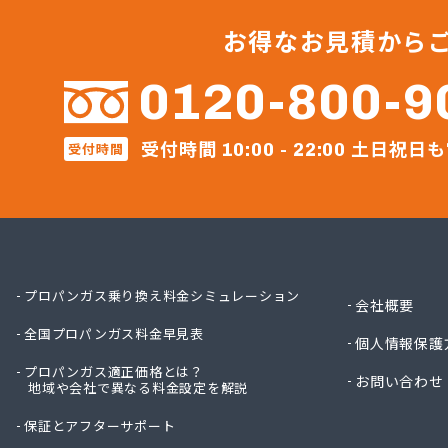
サンリ
サンリ
お得なお見積から
サンリ
サンリ
0120-800-9
ミヤバ
安藤商
受付時間
土日祝日も
受付時間
伊丹産
10:00 - 22:00
伊丹産
伊丹産
伊丹産
一之瀬
岡谷酸
岡谷酸
プロパンガス乗り換え料金シミュレーション
会社概要
岡谷酸
全国プロパンガス料金早見表
岡谷酸
個人情報保護
貝印石
プロパンガス適正価格とは？
お問い合わせ
地域や会社で異なる料金設定を解説
株式会
株式会
保証とアフターサポート
株式会