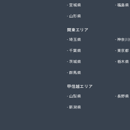
社サイサン 千曲営業所
宮城県
福島県
社サイサン 長野支店
山形県
社サイサン 東御営業所
社セリタ
関東エリア
社セリタ 上田営業所
社タカサワ長野営業所LPG
埼玉県
神奈川
社ホームエネルギー長野 長野センター
千葉県
東京都
社リビック長野
社叶屋
茨城県
栃木県
社高木屋プロパン部
群馬県
社森田
社須崎商店
社大進本社
甲信越エリア
社長栄ガスサービス
山梨県
長野県
社鳥羽
新潟県
社伴商店
社武重商会 プロパン部
社武重商会 上田充填所・プロパン上田営業所
社武重商会 プロパン佐久営業所