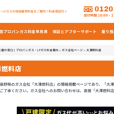
0120
・LPガスの地域最安料金をご案内＜料金保証付＞
受付時間
10:00 -
国プロパンガス
料金早見表
保証とアフターサポート
乗り換
ス屋の窓口 | プロパンガス・LPガス料金案内
ガス会社ページ
大澤燃料店
>
>
澤燃料店
長野県のガス会社「大澤燃料店」の情報掲載ページであり、「大
ご了承ください。ガス会社へのお問い合わせは、直接「大澤燃料店