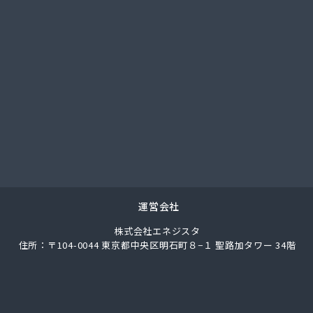
社武重商会 プロパン長野営業所
社武重商会 松本支店
社北澤商会
社堀内商事
社鈴与ガスあんしんネット
ス株式会社
ス株式会社
業
通プロパン販売有限会社
素株式会社 長野営業所
料店
合千曲エルピーガス供給センター
運営会社
業株式会社 丸子連絡所
株式会社エネジスタ
ス燃料株式会社
住所：〒104-0044 東京都中央区明石町８−１ 聖路加タワー 34階
ス燃料株式会社 LPガスセンター
ロパンガス
ートガス・スタンド
山田プロパンガス株式会社自宅