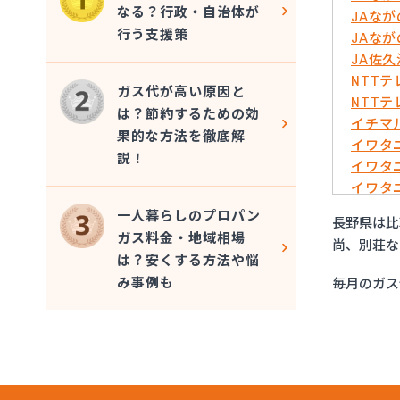
なる？行政・自治体が
JAな
行う支援策
JAな
JA佐
NTT
ガス代が高い原因と
NTT
は？節約するための効
イチマ
果的な方法を徹底解
イワタ
説！
イワタ
イワタ
イワタ
一人暮らしのプロパン
長野県は比
イワタ
ガス料金・地域相場
尚、別荘な
エッソ
は？安くする方法や悩
ガスネ
み事例も
毎月のガス
グリー
サンリ
サンリ
サンリ
サンリ