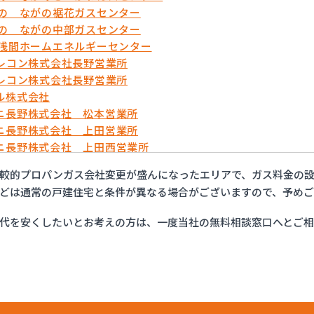
がの ながの裾花ガスセンター
がの ながの中部ガスセンター
久浅間ホームエネルギーセンター
テレコン株式会社長野営業所
テレコン株式会社長野営業所
ル株式会社
ニ長野株式会社 松本営業所
ニ長野株式会社 上田営業所
ニ長野株式会社 上田西営業所
ニ長野株式会社 佐久営業所
較的プロパンガス会社変更が盛んになったエリアで、ガス料金の設
ニ長野株式会社 長野営業所
どは通常の戸建住宅と条件が異なる場合がございますので、予め
・ガスセンター長野
ット佐久
代を安くしたいとお考えの方は、一度当社の無料相談窓口へとご
ン総備
ン株式会社
ン株式会社 松本オートガススタンド
ン株式会社 長野支店
ン株式会社 長野南支店