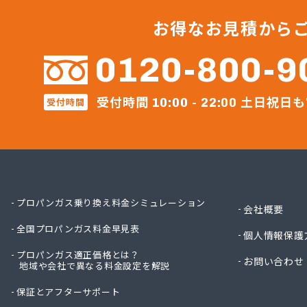
サンリ
サンリ
お得なお見積から
サンリ
ミヤバ
0120-800-9
安藤商
伊丹産
受付時間
土日祝日も
伊丹産
受付時間
10:00 - 22:00
伊丹産
伊丹産
一之瀬
岡谷酸
岡谷酸
岡谷酸
プロパンガス乗り換え料金シミュレーション
会社概要
岡谷酸
全国プロパンガス料金早見表
貝印石
個人情報保護
株式会
プロパンガス適正価格とは？
お問い合わせ
株式会
地域や会社で異なる料金設定を解説
株式会
保証とアフターサポート
株式会