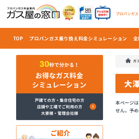
プロパンガス
TOP
プロパンガス乗り換え料金
シミュレーション
全
ガ
大
本ページは
せん。予め