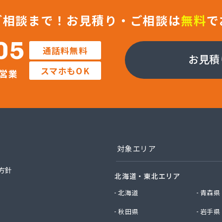
ン株式会社 佐久支店
ン株式会社 松本支店
ご相談まで！
お見積り・ご相談は
無料
で
ン株式会社 上田支店
ラガス株式会社
05
通話料無料
店
お見積
業株式会社 長野工場
スマホもOK
営業
業株式会社 長野支店
業株式会社 望月出張所
業株式会社 千曲営業所
電器瓦斯サービス
素株式会社 佐久営業所
素株式会社 松本営業所
素株式会社 長野営業所
対象エリア
素株式会社 長野南営業所
油株式会社 長野支店
方針
北海道・東北エリア
社エナジー内山
社カワネン 本社・ガス事業部
北海道
青森県
社クレックス 長野営業所
秋田県
岩手県
社サイサン 佐久営業所