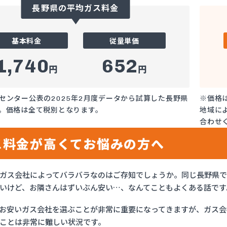
長野県の平均ガス料金
基本料金
従量単価
1,740
652
円
円
センター公表の2025年2月度データから試算した長野県
※価格
。価格は全て税別となります。
地域に
合わせ
ス料金が高くてお悩みの方へ
ガス会社によってバラバラなのはご存知でしょうか。同じ長野県
いけど、お隣さんはずいぶん安い…、なんてこともよくある話です
お安いガス会社を選ぶことが非常に重要になってきますが、ガス会社
ことは非常に難しい状況です。