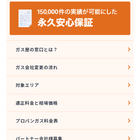
宮島燃料店
協同組合千曲エルピーガス供給センター
橋本産業株式会社 丸子連絡所
桐原ガス燃料株式会社
桐原ガス燃料株式会社 LPガスセンター
鍵田プロパンガス
戸倉オートガス・スタンド
ガス屋の窓口とは？
戸倉上山田プロパンガス株式会社自宅
更埴エルピーガス協同組合
ガス会社変更の流れ
更埴プロパン有限会社
江島屋商店
対象エリア
合資会社山田屋給油所 プロパンガス部
佐久エルピーガス保安センター協同組合
佐久プロパンガス協同組合
適正料金と相場価格
佐久集中監視センター株式会社
山屋物産株式会社佐久営業所
プロパンガス料金表
松新商店
松代液化石油ガス事業協同組合
松筑エルピーガス協業組合
パートナー会社様募集