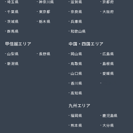
埼玉県
神奈川県
滋賀県
京都府
有限会社黒田燃料
千葉県
東京都
奈良県
大阪府
有限会社佐久プロパン
有限会社佐久燃料
茨城県
栃木県
兵庫県
有限会社三和商店
群馬県
和歌山県
有限会社山崎商会
有限会社秋山商店
甲信越エリア
中国・四国エリア
有限会社春宮燃料
山梨県
長野県
岡山県
広島県
有限会社小串商店
新潟県
鳥取県
島根県
有限会社小池燃料店
有限会社松筑林産
山口県
愛媛県
有限会社上田設備工業
香川県
徳島県
有限会社清沢石油
有限会社大内商店ビックイン
高知県
有限会社池田燃料店
九州エリア
有限会社竹村燃料店
有限会社中村燃料店
福岡県
鹿児島県
有限会社飯島燃料店
熊本県
大分県
有限会社和泉屋深澤商店