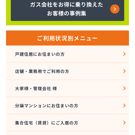
株式会社大進本社
株式会社長栄ガスサービス
株式会社鳥羽
株式会社伴商店
株式会社武重商会 プロパン部
ご利用状況別メニュー
株式会社武重商会 上田充填所・プロパン上田営業
所
戸建住居にお住まいの方
株式会社武重商会 プロパン佐久営業所
株式会社武重商会 プロパン長野営業所
店舗・業務用でご利用の方
株式会社武重商会 松本支店
株式会社北澤商会
株式会社堀内商事
大家様・管理会社 様
株式会社鈴与ガスあんしんネット
関東ガス株式会社
分譲マンションにお住まいの方
関東ガス株式会社
丸山産業
集合住宅（賃貸）にご入居の方
丸子日通プロパン販売有限会社
宮原酸素株式会社 長野営業所