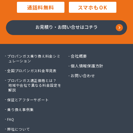
田中プロパン
通話料無料
スマホもOK
田邊エネソシア株式会社 長野営業所
田邊ガステクノ株式会社 長野営業所
東信ガス株式会社
お見積り・お問い合せはコチラ
東石油有限会社
徳倉燃料店
日石ガス株式会社長野営業所
日通プロパン株式会社
会社概要
プロパンガス乗り換え料金シミ
NX商事株式会社 長野支店 長野LPガス販売所
ュレーション
個人情報保護方針
冨士クラスタ株式会社 佐久平営業所
全国プロパンガス料金早見表
冨士クラスタ株式会社 松本営業所
お問い合わせ
プロパンガス適正価格とは？
冨士クラスタ株式会社 長野支店
地域や会社で異なる料金設定を
望月ガス株式会社
解説
望月商会
保証とアフターサポート
北信ガス株式会社 上田営業所
北信ガス株式会社 松本営業所
乗り換え事例集
北信ガス株式会社長野営業所
FAQ
北信石油ガス株式会社
弊社について
北村商店