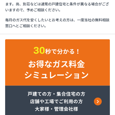
エッソ・ガスセンター長野
ます。尚、別荘などは通常の戸建住宅と条件が異なる場合がござ
ガスネット佐久
いますので、予めご相談ください。
グリーン総備
毎月のガス代を安くしたいとお考えの方は、一度当社の無料相談
サンリン株式会社
窓口へとご相談ください。
サンリン株式会社 松本オートガススタンド
サンリン株式会社 長野支店
サンリン株式会社 長野南支店
サンリン株式会社 佐久支店
サンリン株式会社 松本支店
サンリン株式会社 上田支店
ミヤバラガス株式会社
安藤商店
伊丹産業株式会社 長野工場
伊丹産業株式会社 長野支店
伊丹産業株式会社 望月出張所
伊丹産業株式会社 千曲営業所
一之瀬電器瓦斯サービス
岡谷酸素株式会社 佐久営業所
岡谷酸素株式会社 松本営業所