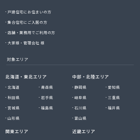
北日本物産株式会社長野営業所
戸建住宅にお住まいの方
北野プロパン住設
堀川産業株式会社 上田営業所
集合住宅にご入居の方
堀川産業株式会社 長野営業所
店舗・業務用でご利用の方
本久石油株式会社 市場団地給油所
有限会社エネ・サイトウ
大家様・管理会社 様
有限会社かしわや
有限会社キタジマ
対象エリア
有限会社スミシン
有限会社ヤマロク
北海道・東北エリア
中部・北陸エリア
有限会社横嶋商店
北海道
青森県
静岡県
愛知県
有限会社丸共農薬プロパン部
有限会社丸山
秋田県
岩手県
岐阜県
三重県
有限会社丸山百貨店
宮城県
福島県
石川県
福井県
有限会社丸二商会
有限会社宮下商店
山形県
富山県
有限会社橋詰商店
関東エリア
近畿エリア
有限会社犬飼燃料店
有限会社古間ラジオテレビ商会