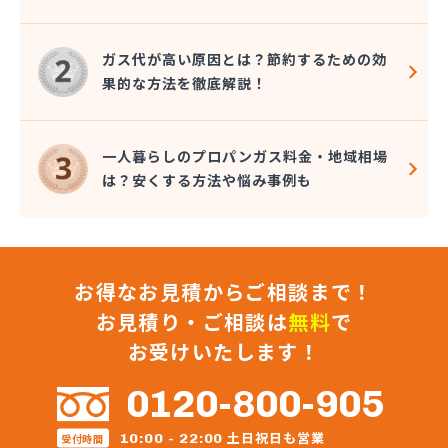
大澤燃料店
竹内六男
ガス代が高い原因とは？節約するための効
中央石油株式会社本社
果的な方法を徹底解説！
中央物産株式会社
中山通商有限会社
中信LPガス事業協同組合
一人暮らしのプロパンガス料金・地域相場
中沢商店
は？安くする方法や悩み事例も
朝日オーム株式会社
長石株式会社
長野ガス株式会社
長野プロパンガス株式会社 佐久営業所
お得なお見積からご相談まで！
長野プロパンガス株式会社 上田支店
長野プロパンガス株式会社 長野営業所
お見積り・ご相談は
無料
で
長野都市ガスエネパート日本ガス工事株式会社
お受けいたします！
長野日石ガス株式会社 佐久営業所
長野日通プロパン販売有限会社
0120-800-905
鳥居プロパン
蔦屋山本商店
土日祝日も営業
10:00 - 22:00
受付時間