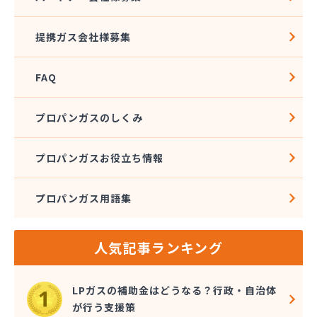
松本エルピーガス保安センター
松本ガス株式会社 本社・オートガススタンド
提携ガス会社様募集
松本ガス商事株式会社
松本シェル石油株式会社 村井事業所配送センター
FAQ
松本シェル石油株式会社村井事業所プロパンガス課
松本プロパンガス株式会社
松本事業株式会社
プロパンガスのしくみ
上小LPガス保安センター協同組合
上田ガス株式会社
プロパンガスお役立ち情報
上田広域LPガス協同組合
城南高沢ガス株式会社
プロパンガス用語集
信濃ガス協同組合
新潟燃商株式会社長野支店
神津燃料
人気記事ランキング
水野燃料
斉藤商店
千曲通商株式会社
LPガスの補助金はどうなる？行政・自治体
早武商店
が行う支援策
大島屋酒店