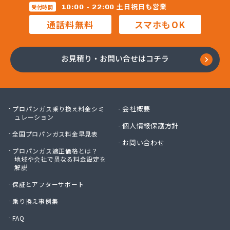
三柴正雄商店
土日祝日も営業
10:00 - 22:00
受付時間
三田岱治商店
通話料無料
スマホもOK
氏家高圧ガス保安センター
寺内商店
室井商店
お見積り・お問い合せはコチラ
篠崎ガス
若林商店
小篠酸素株式会社
小島プロパンガス株式会社
会社概要
プロパンガス乗り換え料金シミ
小島不動産
ュレーション
個人情報保護方針
小野口商事株式会社 本社
全国プロパンガス料金早見表
小野崎燃料設備有限会社
お問い合わせ
プロパンガス適正価格とは？
松島ガス株式会社
地域や会社で異なる料金設定を
上都賀プロパンガス協同組合
解説
真岡液化ガス協組
保証とアフターサポート
神山液化ガス
須田商事株式会社
乗り換え事例集
須田燃料株式会社
FAQ
須藤商店