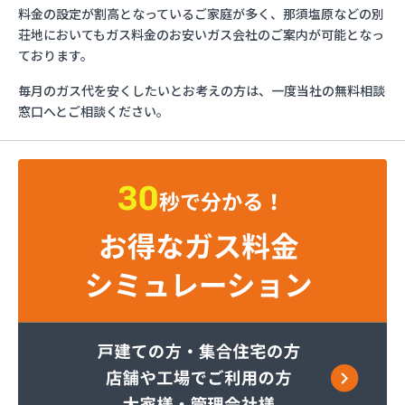
ミライフ株式会社 大田原店
料金の設定が割高となっているご家庭が多く、那須塩原などの別
烏山プロパン株式会社
荘地においてもガス料金のお安いガス会社のご案内が可能となっ
烏山通運株式会社プロパンガス
ております。
羽金商店
毎月のガス代を安くしたいとお考えの方は、一度当社の無料相談
益田屋プロパン有限会社
窓口へとご相談ください。
横川食販株式会社 一里販売所
横川食販株式会社一里販売所
河原実業株式会社 藤岡営業所
河内町エルピーガス協同組合
株式会社JAエルサポート LPガス総合センター
株式会社JAエルサポート ガス事業部
株式会社JAエルサポート じゃすぽーと真岡SS
株式会社JAエルサポート 県中支店
株式会社JAエルサポート 県東支店
株式会社JAエルサポート 佐野営業所
株式会社JAエルサポート 那須烏山営業所
株式会社JAエルサポート 日光営業所
株式会社JAエルサポート
株式会社JAエルサポート 県北支店