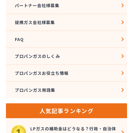
株式会社石沢商店 プロパンガス充填所オートスタ
パートナー会社様募集
ンド
株式会社石沢商店 鹿沼営業所
提携ガス会社様募集
株式会社石澤商店 宇都宮営業所
株式会社大野
FAQ
株式会社島田
株式会社東親エルピーガス配送センター
株式会社藤田液化燃料
プロパンガスのしくみ
株式会社二興
株式会社日乃出屋エナジー
プロパンガスお役立ち情報
株式会社福冨
株式会社平松総合企画 プロパンガス部
プロパンガス用語集
株式会社別井商店
株式会社油吉 LPガス事業部
関彰商事株式会社 真岡LPガスセンター
人気記事ランキング
岩谷産業株式会社 宇都宮支店
鬼怒川プロパン
吉澤保全株式会社倉庫
LPガスの補助金はどうなる？行政・自治体
橋本産業株式会社