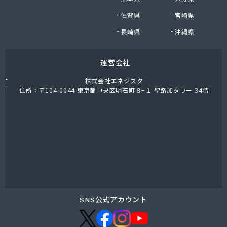
東上ガス株式会社 真岡営業所
佐賀県
宮崎県
東上ガス株式会社 那須営業所
藤川屋
長崎県
沖縄県
栃木アロー株式会社
栃木エルピーガスセンター協同組合
運営会社
栃木液化ガス株式会社
栃木県プロパンガス商業協同組合
株式会社エネジスタ
栃木石油株式会社 本社
住所：〒104-0044 東京都中央区明石町８−１ 聖路加タワー 34階
二葉屋商店
日光石油有限会社
日光線通運株式会社 日光支店
日光地区エルピーガス保安センター協同組合
日星石油株式会社 ガス販売グループ
日星石油株式会社 宇都宮事業所
日星石油株式会社 関谷ターミナル
NX商事株式会社 宇都宮支店 宇都宮LPガス事業
所
SNS公式アカウント
日東瓦斯株式会社 南河内営業所
日本ガス株式会社 宇都宮営業所