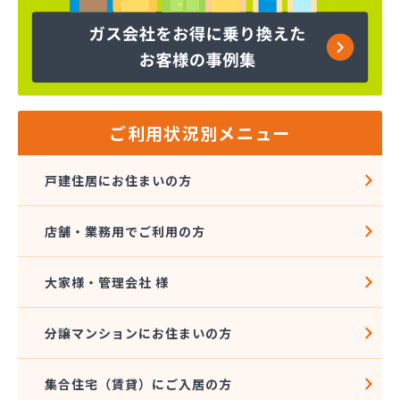
株式会社コープエナジー
株式会社コープエナジー 足利営業所
株式会社コボリ・ガス
株式会社サイサン 宇都宮営業所
株式会社サイサン 宇都宮北営業所
株式会社サイサン 今市営業所
ご利用状況別メニュー
株式会社サイサン 佐野営業所
株式会社サイサン 西那須野営業所
戸建住居にお住まいの方
株式会社サイサン 湯西川営業所
株式会社サイサン 栃木支店
店舗・業務用でご利用の方
株式会社サイサン 物流管理
株式会社スガマタ
株式会社スミスケ
大家様・管理会社 様
株式会社セガワ
株式会社プライズ小川
分譲マンションにお住まいの方
株式会社ミツウロコ 宇都宮オート営業所
株式会社ミツウロコ 宇都宮西部店
集合住宅（賃貸）にご入居の方
株式会社ミツウロコ 栃木支店