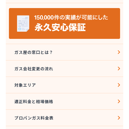
株式会社ミツウロコ 那須店
株式会社ミヤプロ
株式会社ミヤレン
株式会社ヤチネン
株式会社ヤマガス
株式会社ヤマグチ プロパンガス充填所
株式会社稲葉商店
株式会社宇都宮プロパン容器検査工場
ガス屋の窓口とは？
株式会社丸本イトウ
株式会社菊屋
ガス会社変更の流れ
株式会社菊泉
株式会社県民ガス保安センター
対象エリア
株式会社高圧容器検査所
株式会社篠田商店
株式会社小野里商店 佐野営業所
適正料金と相場価格
株式会社小林住設
株式会社須山液化ガス本社
プロパンガス料金表
株式会社瀬尾本店
株式会社西城