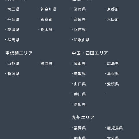
大田原エルピーガス保安センター協同組合
埼玉県
神奈川県
滋賀県
京都府
大陽日酸エネルギー株式会社 足利支店
千葉県
東京都
奈良県
大阪府
谷中田プロパン店
茨城県
栃木県
兵庫県
中央セントラルガス株式会社 宇都宮営業所
中央セントラルガス株式会社 那須営業所
群馬県
和歌山県
猪瀬プロパン店
町田屋商店出光興産大沢給油所
甲信越エリア
中国・四国エリア
町田商店
山梨県
長野県
岡山県
広島県
津吹商店
新潟県
鳥取県
島根県
津田商店
椎名商会
山口県
愛媛県
田邊工業株式会社 ガス直販部
香川県
徳島県
田邊工業株式会社 佐野工場
田邊工業株式会社 足利営業所
高知県
田邊工業株式会社 北関東保安センター
九州エリア
東栄プロパン
東京ガスエネルギー株式会社 宇都宮サービスセン
福岡県
鹿児島県
ター
熊本県
大分県