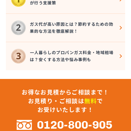
が行う支援策
近嵐商事有限会社
金子商事有限会社
桑原商店
ガス代が高い原因とは？節約するための効
郡司燃料店
果的な方法を徹底解説！
慶野燃料店
戸恒燃料店
戸村商店
一人暮らしのプロパンガス料金・地域相場
五味田商店
は？安くする方法や悩み事例も
江連燃料株式会社
高田プロパン店
国際鉱油株式会社
今市ガス株式会社
お得なお見積からご相談まで！
佐藤燃料店
佐野市エルピーガス販売協同組合
お見積り・ご相談は
無料
で
佐野燃料
お受けいたします！
細井プロパン
三愛オブリガス東日本株式会社 栃木支店 宇都宮
0120-800-905
営業所/卸売課