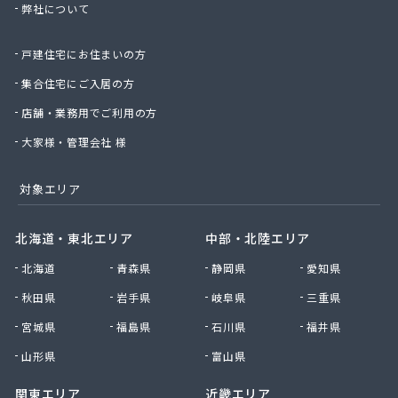
弊社について
星のや商店
星野商店
戸建住宅にお住まいの方
聖火産業株式会社
西部燃料ガス株式会社
集合住宅にご入居の方
静屋
店舗・業務用でご利用の方
石井商店
石崎平八郎商店
大家様・管理会社 様
石川プロパンガス
赤羽根プロパンガス
対象エリア
赤羽燃料店
川治プロパン
北海道・東北エリア
中部・北陸エリア
川津商店
北海道
青森県
静岡県
愛知県
川俣商販株式会社
早見商店
秋田県
岩手県
岐阜県
三重県
足利ガス株式会社
宮城県
福島県
石川県
福井県
足利ガス事業組合配送センター
足利団地ガス株式会社
山形県
富山県
大章液化ガス株式会社
関東エリア
近畿エリア
大塚プロパン