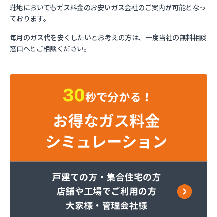
烏山プロパン株式会社
荘地においてもガス料金のお安いガス会社のご案内が可能となっ
烏山通運株式会社プロパンガス
ております。
羽金商店
毎月のガス代を安くしたいとお考えの方は、一度当社の無料相談
益田屋プロパン有限会社
窓口へとご相談ください。
横川食販株式会社 一里販売所
横川食販株式会社一里販売所
河原実業株式会社 藤岡営業所
河内町エルピーガス協同組合
株式会社JAエルサポート LPガス総合センター
株式会社JAエルサポート ガス事業部
株式会社JAエルサポート じゃすぽーと真岡SS
株式会社JAエルサポート 県中支店
株式会社JAエルサポート 県東支店
株式会社JAエルサポート 佐野営業所
株式会社JAエルサポート 那須烏山営業所
株式会社JAエルサポート 日光営業所
株式会社JAエルサポート
株式会社JAエルサポート 県北支店
株式会社JOMOプロ関東 宇都宮支店