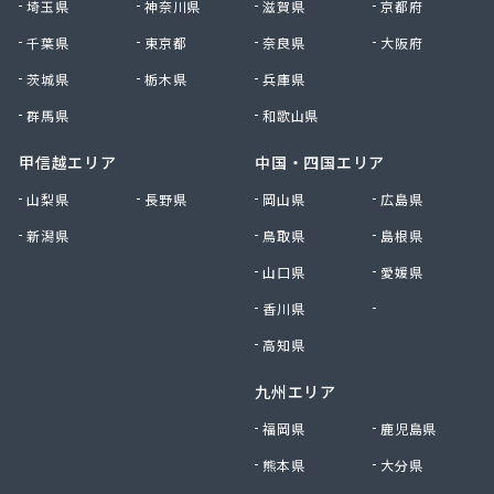
大田原エルピーガス保安センター協同組合
埼玉県
神奈川県
滋賀県
京都府
大陽日酸エネルギー株式会社 足利支店
千葉県
東京都
奈良県
大阪府
谷中田プロパン店
茨城県
栃木県
兵庫県
中央セントラルガス株式会社 宇都宮営業所
中央セントラルガス株式会社 那須営業所
群馬県
和歌山県
猪瀬プロパン店
町田屋商店出光興産大沢給油所
甲信越エリア
中国・四国エリア
町田商店
山梨県
長野県
岡山県
広島県
津吹商店
新潟県
鳥取県
島根県
津田商店
椎名商会
山口県
愛媛県
田邊工業株式会社 ガス直販部
香川県
徳島県
田邊工業株式会社 佐野工場
田邊工業株式会社 足利営業所
高知県
田邊工業株式会社 北関東保安センター
九州エリア
東栄プロパン
東京ガスエネルギー株式会社 宇都宮サービスセン
福岡県
鹿児島県
ター
熊本県
大分県
東上ガス株式会社 真岡営業所