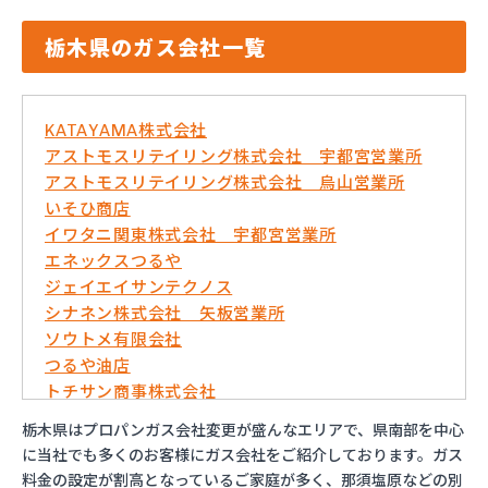
栃木県のガス会社一覧
KATAYAMA株式会社
アストモスリテイリング株式会社 宇都宮営業所
アストモスリテイリング株式会社 烏山営業所
いそひ商店
イワタニ関東株式会社 宇都宮営業所
エネックスつるや
ジェイエイサンテクノス
シナネン株式会社 矢板営業所
ソウトメ有限会社
つるや油店
トチサン商事株式会社
フジオックス株式会社 宇都宮営業所
栃木県はプロパンガス会社変更が盛んなエリアで、県南部を中心
マイシティプロパンガス
に当社でも多くのお客様にガス会社をご紹介しております。ガス
ミライフ株式会社 大田原店
料金の設定が割高となっているご家庭が多く、那須塩原などの別