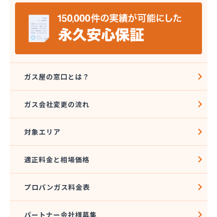
株式会社ミヤプロ
株式会社ミヤレン
株式会社ヤチネン
株式会社ヤマガス
株式会社ヤマグチ プロパンガス充填所
株式会社稲葉商店
株式会社宇都宮プロパン容器検査工場
ガス屋の窓口とは？
株式会社丸本イトウ
株式会社菊屋
ガス会社変更の流れ
株式会社菊泉
株式会社県民ガス保安センター
対象エリア
株式会社高圧容器検査所
株式会社篠田商店
株式会社小野里商店 佐野営業所
適正料金と相場価格
株式会社小林住設
株式会社須山液化ガス本社
プロパンガス料金表
株式会社瀬尾本店
株式会社西城
株式会社石沢商店 プロパンガス充填所オートスタ
パートナー会社様募集