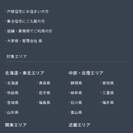
星野商店
戸建住宅にお住まいの方
聖火産業株式会社
西部燃料ガス株式会社
集合住宅にご入居の方
静屋
店舗・業務用でご利用の方
石井商店
石崎平八郎商店
大家様・管理会社 様
石川プロパンガス
赤羽根プロパンガス
対象エリア
赤羽燃料店
川治プロパン
北海道・東北エリア
中部・北陸エリア
川津商店
北海道
青森県
静岡県
愛知県
川俣商販株式会社
早見商店
秋田県
岩手県
岐阜県
三重県
足利ガス株式会社
宮城県
福島県
石川県
福井県
足利ガス事業組合配送センター
足利団地ガス株式会社
山形県
富山県
大章液化ガス株式会社
関東エリア
近畿エリア
大塚プロパン