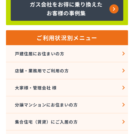
株式会社コープエナジー
株式会社コープエナジー 足利営業所
株式会社コボリ・ガス
株式会社サイサン 宇都宮営業所
株式会社サイサン 宇都宮北営業所
株式会社サイサン 今市営業所
ご利用状況別メニュー
株式会社サイサン 佐野営業所
株式会社サイサン 西那須野営業所
戸建住居にお住まいの方
株式会社サイサン 湯西川営業所
株式会社サイサン 栃木支店
店舗・業務用でご利用の方
株式会社サイサン 物流管理
株式会社スガマタ
株式会社スミスケ
大家様・管理会社 様
株式会社セガワ
株式会社プライズ小川
分譲マンションにお住まいの方
株式会社ミツウロコ 宇都宮オート営業所
株式会社ミツウロコ 宇都宮西部店
集合住宅（賃貸）にご入居の方
株式会社ミツウロコ 栃木支店
株式会社ミツウロコ 那須店