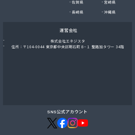
佐賀県
宮崎県
東上ガス株式会社 那須営業所
藤川屋
長崎県
沖縄県
栃木アロー株式会社
栃木エルピーガスセンター協同組合
運営会社
栃木液化ガス株式会社
栃木県プロパンガス商業協同組合
株式会社エネジスタ
栃木石油株式会社 本社
住所：〒104-0044 東京都中央区明石町８−１ 聖路加タワー 34階
二葉屋商店
日光石油有限会社
日光線通運株式会社 日光支店
日光地区エルピーガス保安センター協同組合
日星石油株式会社 ガス販売グループ
日星石油株式会社 宇都宮事業所
日星石油株式会社 関谷ターミナル
NX商事株式会社 宇都宮支店 宇都宮LPガス事業
所
SNS公式アカウント
日東瓦斯株式会社 南河内営業所
日本ガス株式会社 宇都宮営業所
日本ガス株式会社 矢板営業所