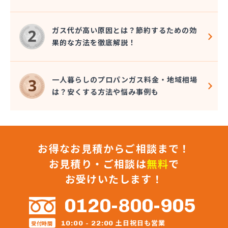
近嵐商事有限会社
金子商事有限会社
桑原商店
ガス代が高い原因とは？節約するための効
郡司燃料店
果的な方法を徹底解説！
慶野燃料店
戸恒燃料店
戸村商店
一人暮らしのプロパンガス料金・地域相場
五味田商店
は？安くする方法や悩み事例も
江連燃料株式会社
高田プロパン店
国際鉱油株式会社
今市ガス株式会社
お得なお見積からご相談まで！
佐藤燃料店
佐野市エルピーガス販売協同組合
お見積り・ご相談は
無料
で
佐野燃料
お受けいたします！
細井プロパン
三愛オブリガス東日本株式会社 栃木支店 宇都宮
0120-800-905
営業所/卸売課
三柴正雄商店
土日祝日も営業
10:00 - 22:00
受付時間