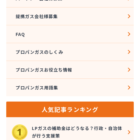
ンド
株式会社石沢商店 鹿沼営業所
提携ガス会社様募集
株式会社石澤商店 宇都宮営業所
株式会社大野
FAQ
株式会社島田
株式会社東親エルピーガス配送センター
株式会社藤田液化燃料
プロパンガスのしくみ
株式会社二興
株式会社日乃出屋エナジー
プロパンガスお役立ち情報
株式会社福冨
株式会社平松総合企画 プロパンガス部
プロパンガス用語集
株式会社別井商店
株式会社油吉 LPガス事業部
関彰商事株式会社 真岡LPガスセンター
人気記事ランキング
岩谷産業株式会社 宇都宮支店
鬼怒川プロパン
吉澤保全株式会社倉庫
LPガスの補助金はどうなる？行政・自治体
橋本産業株式会社
が行う支援策