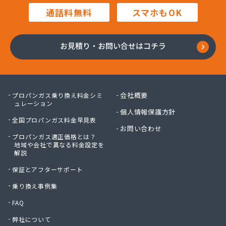
三田岱治商店
通話料無料
スマホもOK
氏家高圧ガス保安センター
寺内商店
室井商店
お見積り・お問い合せはコチラ
篠崎ガス
若林商店
小篠酸素株式会社
小島プロパンガス株式会社
会社概要
プロパンガス乗り換え料金シミ
小島不動産
ュレーション
個人情報保護方針
小野口商事株式会社 本社
全国プロパンガス料金早見表
小野崎燃料設備有限会社
お問い合わせ
プロパンガス適正価格とは？
松島ガス株式会社
地域や会社で異なる料金設定を
上都賀プロパンガス協同組合
解説
真岡液化ガス協組
保証とアフターサポート
神山液化ガス
須田商事株式会社
乗り換え事例集
須田燃料株式会社
FAQ
須藤商店
弊社について
星のや商店