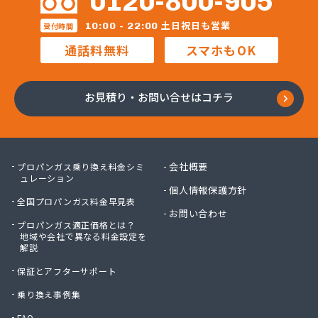
0120-800-905
営業所/卸売課
三柴正雄商店
土日祝日も営業
10:00 - 22:00
受付時間
三田岱治商店
通話料無料
スマホもOK
氏家高圧ガス保安センター
寺内商店
室井商店
お見積り・お問い合せはコチラ
篠崎ガス
若林商店
小篠酸素株式会社
小島プロパンガス株式会社
会社概要
プロパンガス乗り換え料金シミ
小島不動産
ュレーション
個人情報保護方針
小野口商事株式会社 本社
全国プロパンガス料金早見表
小野崎燃料設備有限会社
お問い合わせ
プロパンガス適正価格とは？
松島ガス株式会社
地域や会社で異なる料金設定を
上都賀プロパンガス協同組合
解説
真岡液化ガス協組
保証とアフターサポート
神山液化ガス
須田商事株式会社
乗り換え事例集
須田燃料株式会社
FAQ