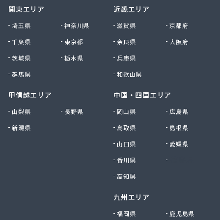
関東エリア
近畿エリア
大塚プロパン
大田原エルピーガス保安センター協同組合
埼玉県
神奈川県
滋賀県
京都府
大陽日酸エネルギー株式会社 足利支店
千葉県
東京都
奈良県
大阪府
谷中田プロパン店
茨城県
栃木県
兵庫県
中央セントラルガス株式会社 宇都宮営業所
中央セントラルガス株式会社 那須営業所
群馬県
和歌山県
猪瀬プロパン店
町田屋商店出光興産大沢給油所
甲信越エリア
中国・四国エリア
町田商店
山梨県
長野県
岡山県
広島県
津吹商店
新潟県
鳥取県
島根県
津田商店
椎名商会
山口県
愛媛県
田邊工業株式会社 ガス直販部
香川県
徳島県
田邊工業株式会社 佐野工場
田邊工業株式会社 足利営業所
高知県
田邊工業株式会社 北関東保安センター
九州エリア
東栄プロパン
東京ガスエネルギー株式会社 宇都宮サービスセン
福岡県
鹿児島県