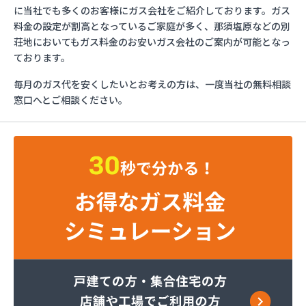
マイシティプロパンガス
に当社でも多くのお客様にガス会社をご紹介しております。ガス
ミライフ株式会社 大田原店
料金の設定が割高となっているご家庭が多く、那須塩原などの別
烏山プロパン株式会社
荘地においてもガス料金のお安いガス会社のご案内が可能となっ
烏山通運株式会社プロパンガス
ております。
羽金商店
毎月のガス代を安くしたいとお考えの方は、一度当社の無料相談
益田屋プロパン有限会社
窓口へとご相談ください。
横川食販株式会社 一里販売所
横川食販株式会社一里販売所
河原実業株式会社 藤岡営業所
河内町エルピーガス協同組合
株式会社JAエルサポート LPガス総合センター
株式会社JAエルサポート ガス事業部
株式会社JAエルサポート じゃすぽーと真岡SS
株式会社JAエルサポート 県中支店
株式会社JAエルサポート 県東支店
株式会社JAエルサポート 佐野営業所
株式会社JAエルサポート 那須烏山営業所
株式会社JAエルサポート 日光営業所
株式会社JAエルサポート