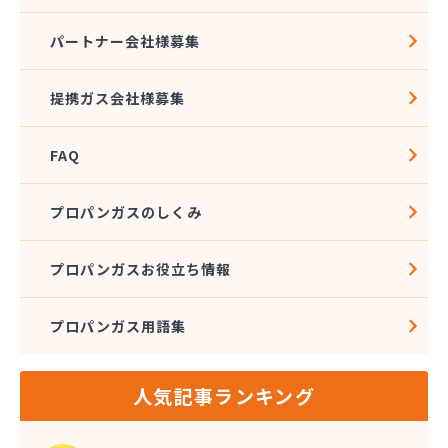
株式会社西城
株式会社石沢商店 プロパンガス充填所オートスタ
パートナー会社様募集
ンド
株式会社石沢商店 鹿沼営業所
提携ガス会社様募集
株式会社石澤商店 宇都宮営業所
株式会社大野
FAQ
株式会社島田
株式会社東親エルピーガス配送センター
株式会社藤田液化燃料
プロパンガスのしくみ
株式会社二興
株式会社日乃出屋エナジー
プロパンガスお役立ち情報
株式会社福冨
株式会社平松総合企画 プロパンガス部
プロパンガス用語集
株式会社別井商店
株式会社油吉 LPガス事業部
関彰商事株式会社 真岡LPガスセンター
人気記事ランキング
岩谷産業株式会社 宇都宮支店
鬼怒川プロパン
吉澤保全株式会社倉庫