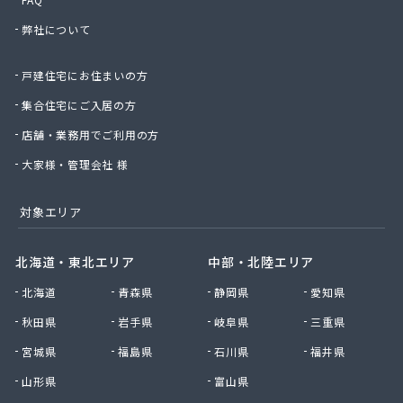
須藤商店
弊社について
星のや商店
星野商店
戸建住宅にお住まいの方
聖火産業株式会社
西部燃料ガス株式会社
集合住宅にご入居の方
静屋
店舗・業務用でご利用の方
石井商店
石崎平八郎商店
大家様・管理会社 様
石川プロパンガス
赤羽根プロパンガス
対象エリア
赤羽燃料店
川治プロパン
北海道・東北エリア
中部・北陸エリア
川津商店
北海道
青森県
静岡県
愛知県
川俣商販株式会社
早見商店
秋田県
岩手県
岐阜県
三重県
足利ガス株式会社
宮城県
福島県
石川県
福井県
足利ガス事業組合配送センター
足利団地ガス株式会社
山形県
富山県
大章液化ガス株式会社