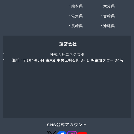
ター
熊本県
大分県
東上ガス株式会社 真岡営業所
佐賀県
宮崎県
東上ガス株式会社 那須営業所
藤川屋
長崎県
沖縄県
栃木アロー株式会社
栃木エルピーガスセンター協同組合
運営会社
栃木液化ガス株式会社
栃木県プロパンガス商業協同組合
株式会社エネジスタ
栃木石油株式会社 本社
住所：〒104-0044 東京都中央区明石町８−１ 聖路加タワー 34階
二葉屋商店
日光石油有限会社
日光線通運株式会社 日光支店
日光地区エルピーガス保安センター協同組合
日星石油株式会社 ガス販売グループ
日星石油株式会社 宇都宮事業所
日星石油株式会社 関谷ターミナル
NX商事株式会社 宇都宮支店 宇都宮LPガス事業
所
SNS公式アカウント
日東瓦斯株式会社 南河内営業所