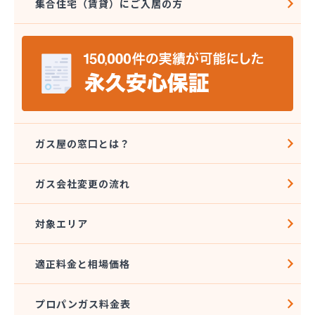
集合住宅（賃貸）にご入居の方
株式会社ミツウロコ 栃木支店
株式会社ミツウロコ 那須店
株式会社ミヤプロ
株式会社ミヤレン
株式会社ヤチネン
株式会社ヤマガス
株式会社ヤマグチ プロパンガス充填所
株式会社稲葉商店
株式会社宇都宮プロパン容器検査工場
ガス屋の窓口とは？
株式会社丸本イトウ
株式会社菊屋
ガス会社変更の流れ
株式会社菊泉
株式会社県民ガス保安センター
対象エリア
株式会社高圧容器検査所
株式会社篠田商店
株式会社小野里商店 佐野営業所
適正料金と相場価格
株式会社小林住設
株式会社須山液化ガス本社
プロパンガス料金表
株式会社瀬尾本店