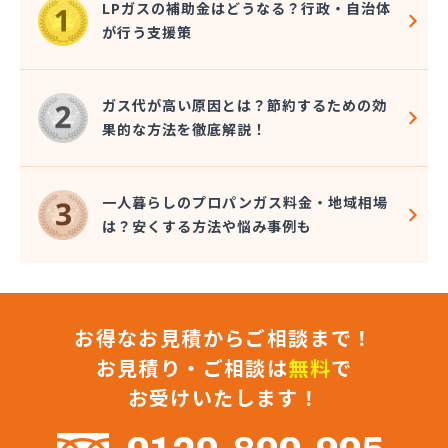
LPガスの補助金はどうなる？行政・自治体
橋本産業株式会社
が行う支援策
近嵐商事有限会社
金子商事有限会社
桑原商店
ガス代が高い原因とは？節約するための効
郡司燃料店
果的な方法を徹底解説！
慶野燃料店
戸恒燃料店
戸村商店
一人暮らしのプロパンガス料金・地域相場
五味田商店
は？安くする方法や悩み事例も
江連燃料株式会社
高田プロパン店
国際鉱油株式会社
今市ガス株式会社
お得なお見積からご相談まで！
佐藤燃料店
佐野市エルピーガス販売協同組合
お見積り・ご相談は
無料
で
佐野燃料
お受けいたします！
細井プロパン
三愛オブリガス東日本株式会社 栃木支店 宇都宮