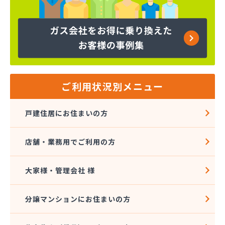
株式会社グローバルエナジー 石井支店
株式会社コープエナジー
株式会社コープエナジー 足利営業所
株式会社コボリ・ガス
株式会社サイサン 宇都宮営業所
株式会社サイサン 宇都宮北営業所
株式会社サイサン 今市営業所
ご利用状況別メニュー
株式会社サイサン 佐野営業所
株式会社サイサン 西那須野営業所
戸建住居にお住まいの方
株式会社サイサン 湯西川営業所
株式会社サイサン 栃木支店
店舗・業務用でご利用の方
株式会社サイサン 物流管理
株式会社スガマタ
株式会社スミスケ
大家様・管理会社 様
株式会社セガワ
株式会社プライズ小川
分譲マンションにお住まいの方
株式会社ミツウロコ 宇都宮オート営業所
株式会社ミツウロコ 宇都宮西部店