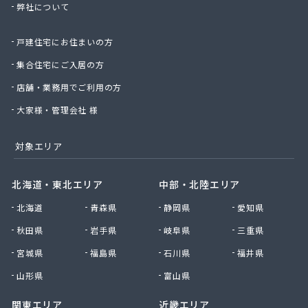
弊社について
星のや商店
星野商店
戸建住宅にお住まいの方
聖火産業株式会社
西部燃料ガス株式会社
集合住宅にご入居の方
静屋
店舗・業務用でご利用の方
石井商店
石崎平八郎商店
大家様・管理会社 様
石川プロパンガス
赤羽根プロパンガス
対象エリア
赤羽燃料店
川治プロパン
北海道・東北エリア
中部・北陸エリア
川津商店
北海道
青森県
静岡県
愛知県
川俣商販株式会社
早見商店
秋田県
岩手県
岐阜県
三重県
足利ガス株式会社
宮城県
福島県
石川県
福井県
足利ガス事業組合配送センター
足利団地ガス株式会社
山形県
富山県
大章液化ガス株式会社
関東エリア
近畿エリア
大塚プロパン