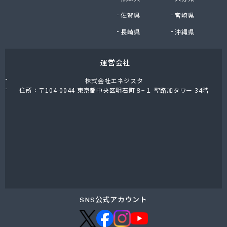
東上ガス株式会社 真岡営業所
佐賀県
宮崎県
東上ガス株式会社 那須営業所
藤川屋
長崎県
沖縄県
栃木アロー株式会社
栃木エルピーガスセンター協同組合
運営会社
栃木液化ガス株式会社
栃木県プロパンガス商業協同組合
株式会社エネジスタ
栃木石油株式会社 本社
住所：〒104-0044 東京都中央区明石町８−１ 聖路加タワー 34階
二葉屋商店
日光石油有限会社
日光線通運株式会社 日光支店
日光地区エルピーガス保安センター協同組合
日星石油株式会社 ガス販売グループ
日星石油株式会社 宇都宮事業所
日星石油株式会社 関谷ターミナル
NX商事株式会社 宇都宮支店 宇都宮LPガス事業
所
SNS公式アカウント
日東瓦斯株式会社 南河内営業所
日本ガス株式会社 宇都宮営業所