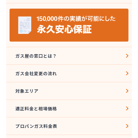
株式会社ミツウロコ 那須店
株式会社ミヤプロ
株式会社ミヤレン
株式会社ヤチネン
株式会社ヤマガス
株式会社ヤマグチ プロパンガス充填所
株式会社稲葉商店
株式会社宇都宮プロパン容器検査工場
ガス屋の窓口とは？
株式会社丸本イトウ
株式会社菊屋
ガス会社変更の流れ
株式会社菊泉
株式会社県民ガス保安センター
対象エリア
株式会社高圧容器検査所
株式会社篠田商店
株式会社小野里商店 佐野営業所
適正料金と相場価格
株式会社小林住設
株式会社須山液化ガス本社
プロパンガス料金表
株式会社瀬尾本店
株式会社西城