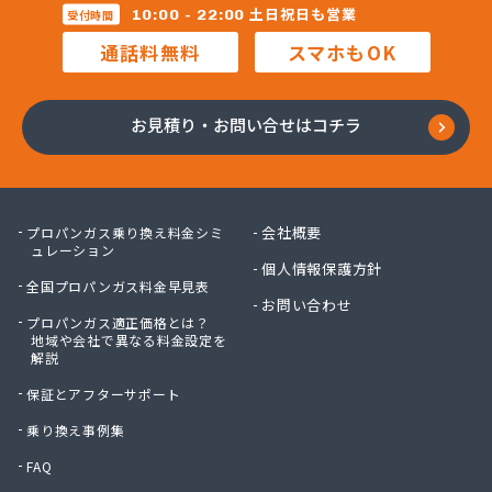
三柴正雄商店
土日祝日も営業
10:00 - 22:00
受付時間
三田岱治商店
通話料無料
スマホもOK
氏家高圧ガス保安センター
寺内商店
室井商店
お見積り・お問い合せはコチラ
篠崎ガス
若林商店
小篠酸素株式会社
小島プロパンガス株式会社
会社概要
プロパンガス乗り換え料金シミ
小島不動産
ュレーション
個人情報保護方針
小野口商事株式会社 本社
全国プロパンガス料金早見表
小野崎燃料設備有限会社
お問い合わせ
プロパンガス適正価格とは？
松島ガス株式会社
地域や会社で異なる料金設定を
上都賀プロパンガス協同組合
解説
真岡液化ガス協組
保証とアフターサポート
神山液化ガス
須田商事株式会社
乗り換え事例集
須田燃料株式会社
FAQ
須藤商店