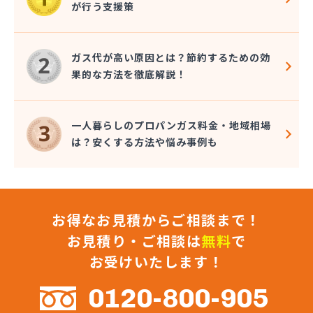
が行う支援策
近嵐商事有限会社
金子商事有限会社
桑原商店
ガス代が高い原因とは？節約するための効
郡司燃料店
果的な方法を徹底解説！
慶野燃料店
戸恒燃料店
戸村商店
一人暮らしのプロパンガス料金・地域相場
五味田商店
は？安くする方法や悩み事例も
江連燃料株式会社
高田プロパン店
国際鉱油株式会社
今市ガス株式会社
お得なお見積からご相談まで！
佐藤燃料店
佐野市エルピーガス販売協同組合
お見積り・ご相談は
無料
で
佐野燃料
お受けいたします！
細井プロパン
三愛オブリガス東日本株式会社 栃木支店 宇都宮
0120-800-905
営業所/卸売課