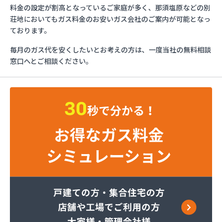
ミライフ株式会社 大田原店
料金の設定が割高となっているご家庭が多く、那須塩原などの別
烏山プロパン株式会社
荘地においてもガス料金のお安いガス会社のご案内が可能となっ
烏山通運株式会社プロパンガス
ております。
羽金商店
毎月のガス代を安くしたいとお考えの方は、一度当社の無料相談
益田屋プロパン有限会社
窓口へとご相談ください。
横川食販株式会社 一里販売所
横川食販株式会社一里販売所
河原実業株式会社 藤岡営業所
河内町エルピーガス協同組合
株式会社JAエルサポート LPガス総合センター
株式会社JAエルサポート ガス事業部
株式会社JAエルサポート じゃすぽーと真岡SS
株式会社JAエルサポート 県中支店
株式会社JAエルサポート 県東支店
株式会社JAエルサポート 佐野営業所
株式会社JAエルサポート 那須烏山営業所
株式会社JAエルサポート 日光営業所
株式会社JAエルサポート
株式会社JAエルサポート 県北支店