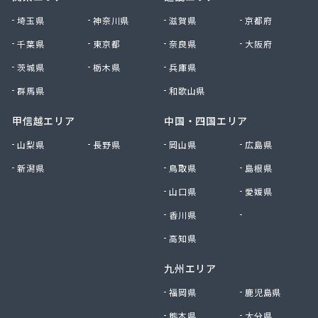
大田原エルピーガス保安センター協同組合
埼玉県
神奈川県
滋賀県
京都府
大陽日酸エネルギー株式会社 足利支店
千葉県
東京都
奈良県
大阪府
谷中田プロパン店
茨城県
栃木県
兵庫県
中央セントラルガス株式会社 宇都宮営業所
中央セントラルガス株式会社 那須営業所
群馬県
和歌山県
猪瀬プロパン店
町田屋商店出光興産大沢給油所
甲信越エリア
中国・四国エリア
町田商店
山梨県
長野県
岡山県
広島県
津吹商店
新潟県
鳥取県
島根県
津田商店
椎名商会
山口県
愛媛県
田邊工業株式会社 ガス直販部
香川県
徳島県
田邊工業株式会社 佐野工場
田邊工業株式会社 足利営業所
高知県
田邊工業株式会社 北関東保安センター
九州エリア
東栄プロパン
東京ガスエネルギー株式会社 宇都宮サービスセン
福岡県
鹿児島県
ター
熊本県
大分県