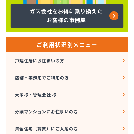
株式会社コープエナジー
株式会社コープエナジー 足利営業所
株式会社コボリ・ガス
株式会社サイサン 宇都宮営業所
株式会社サイサン 宇都宮北営業所
株式会社サイサン 今市営業所
ご利用状況別メニュー
株式会社サイサン 佐野営業所
株式会社サイサン 西那須野営業所
戸建住居にお住まいの方
株式会社サイサン 湯西川営業所
株式会社サイサン 栃木支店
店舗・業務用でご利用の方
株式会社サイサン 物流管理
株式会社スガマタ
株式会社スミスケ
大家様・管理会社 様
株式会社セガワ
株式会社プライズ小川
分譲マンションにお住まいの方
株式会社ミツウロコ 宇都宮オート営業所
株式会社ミツウロコ 宇都宮西部店
集合住宅（賃貸）にご入居の方
株式会社ミツウロコ 栃木支店