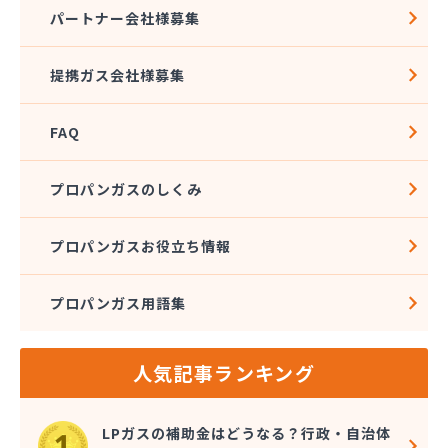
株式会社石沢商店 プロパンガス充填所オートスタ
パートナー会社様募集
ンド
株式会社石沢商店 鹿沼営業所
提携ガス会社様募集
株式会社石澤商店 宇都宮営業所
株式会社大野
FAQ
株式会社島田
株式会社東親エルピーガス配送センター
株式会社藤田液化燃料
プロパンガスのしくみ
株式会社二興
株式会社日乃出屋エナジー
プロパンガスお役立ち情報
株式会社福冨
株式会社平松総合企画 プロパンガス部
プロパンガス用語集
株式会社別井商店
株式会社油吉 LPガス事業部
関彰商事株式会社 真岡LPガスセンター
人気記事ランキング
岩谷産業株式会社 宇都宮支店
鬼怒川プロパン
吉澤保全株式会社倉庫
LPガスの補助金はどうなる？行政・自治体
橋本産業株式会社