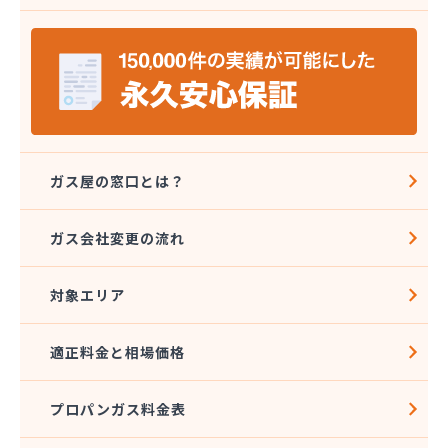
株式会社ミツウロコ 那須店
株式会社ミヤプロ
株式会社ミヤレン
株式会社ヤチネン
株式会社ヤマガス
株式会社ヤマグチ プロパンガス充填所
株式会社稲葉商店
株式会社宇都宮プロパン容器検査工場
ガス屋の窓口とは？
株式会社丸本イトウ
株式会社菊屋
ガス会社変更の流れ
株式会社菊泉
株式会社県民ガス保安センター
対象エリア
株式会社高圧容器検査所
株式会社篠田商店
株式会社小野里商店 佐野営業所
適正料金と相場価格
株式会社小林住設
株式会社須山液化ガス本社
プロパンガス料金表
株式会社瀬尾本店
株式会社西城