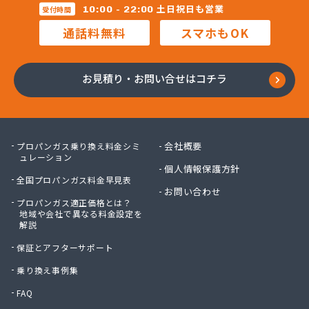
三柴正雄商店
土日祝日も営業
10:00 - 22:00
受付時間
三田岱治商店
通話料無料
スマホもOK
氏家高圧ガス保安センター
寺内商店
室井商店
お見積り・お問い合せはコチラ
篠崎ガス
若林商店
小篠酸素株式会社
小島プロパンガス株式会社
会社概要
プロパンガス乗り換え料金シミ
小島不動産
ュレーション
個人情報保護方針
小野口商事株式会社 本社
全国プロパンガス料金早見表
小野崎燃料設備有限会社
お問い合わせ
プロパンガス適正価格とは？
松島ガス株式会社
地域や会社で異なる料金設定を
上都賀プロパンガス協同組合
解説
真岡液化ガス協組
保証とアフターサポート
神山液化ガス
須田商事株式会社
乗り換え事例集
須田燃料株式会社
FAQ
須藤商店