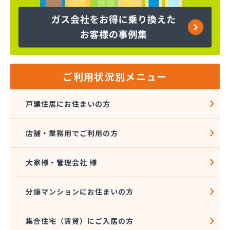
株式会社コープエナジー
株式会社コープエナジー 足利営業所
株式会社コボリ・ガス
株式会社サイサン 宇都宮営業所
株式会社サイサン 宇都宮北営業所
株式会社サイサン 今市営業所
ご利用状況別メニュー
株式会社サイサン 佐野営業所
株式会社サイサン 西那須野営業所
戸建住居にお住まいの方
株式会社サイサン 湯西川営業所
株式会社サイサン 栃木支店
店舗・業務用でご利用の方
株式会社サイサン 物流管理
株式会社スガマタ
株式会社スミスケ
大家様・管理会社 様
株式会社セガワ
株式会社プライズ小川
分譲マンションにお住まいの方
株式会社ミツウロコ 宇都宮オート営業所
株式会社ミツウロコ 宇都宮西部店
集合住宅（賃貸）にご入居の方
株式会社ミツウロコ 栃木支店