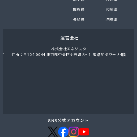
東上ガス株式会社 真岡営業所
佐賀県
宮崎県
東上ガス株式会社 那須営業所
藤川屋
長崎県
沖縄県
栃木アロー株式会社
栃木エルピーガスセンター協同組合
運営会社
栃木液化ガス株式会社
栃木県プロパンガス商業協同組合
株式会社エネジスタ
栃木石油株式会社 本社
住所：〒104-0044 東京都中央区明石町８−１ 聖路加タワー 34階
二葉屋商店
日光石油有限会社
日光線通運株式会社 日光支店
日光地区エルピーガス保安センター協同組合
日星石油株式会社 ガス販売グループ
日星石油株式会社 宇都宮事業所
日星石油株式会社 関谷ターミナル
NX商事株式会社 宇都宮支店 宇都宮LPガス事業
所
SNS公式アカウント
日東瓦斯株式会社 南河内営業所
日本ガス株式会社 宇都宮営業所