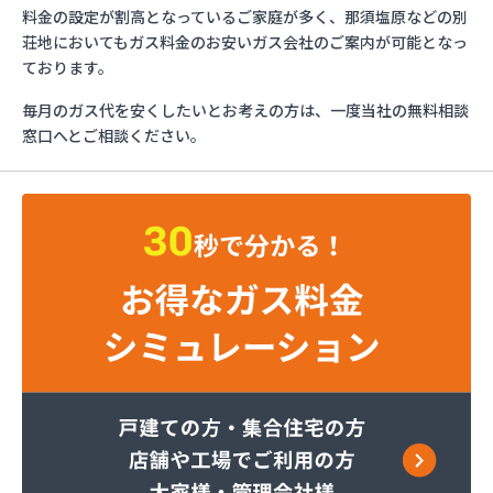
ミライフ株式会社 大田原店
料金の設定が割高となっているご家庭が多く、那須塩原などの別
烏山プロパン株式会社
荘地においてもガス料金のお安いガス会社のご案内が可能となっ
烏山通運株式会社プロパンガス
ております。
羽金商店
毎月のガス代を安くしたいとお考えの方は、一度当社の無料相談
益田屋プロパン有限会社
窓口へとご相談ください。
横川食販株式会社 一里販売所
横川食販株式会社一里販売所
河原実業株式会社 藤岡営業所
河内町エルピーガス協同組合
株式会社JAエルサポート LPガス総合センター
株式会社JAエルサポート ガス事業部
株式会社JAエルサポート じゃすぽーと真岡SS
株式会社JAエルサポート 県中支店
株式会社JAエルサポート 県東支店
株式会社JAエルサポート 佐野営業所
株式会社JAエルサポート 那須烏山営業所
株式会社JAエルサポート 日光営業所
株式会社JAエルサポート
株式会社JAエルサポート 県北支店