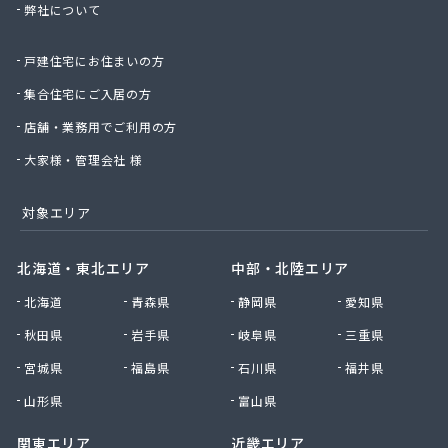
弊社について
星のや商店
星野商店
戸建住宅にお住まいの方
聖火産業株式会社
西部燃料ガス株式会社
集合住宅にご入居の方
静屋
店舗・業務用でご利用の方
石井商店
石崎平八郎商店
大家様・管理会社 様
石川プロパンガス
赤羽根プロパンガス
対象エリア
赤羽燃料店
川治プロパン
北海道・東北エリア
中部・北陸エリア
川津商店
北海道
青森県
静岡県
愛知県
川俣商販株式会社
早見商店
秋田県
岩手県
岐阜県
三重県
足利ガス株式会社
宮城県
福島県
石川県
福井県
足利ガス事業組合配送センター
足利団地ガス株式会社
山形県
富山県
大章液化ガス株式会社
関東エリア
近畿エリア
大塚プロパン