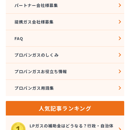
株式会社石沢商店 プロパンガス充填所オートスタ
パートナー会社様募集
ンド
株式会社石沢商店 鹿沼営業所
提携ガス会社様募集
株式会社石澤商店 宇都宮営業所
株式会社大野
FAQ
株式会社島田
株式会社東親エルピーガス配送センター
株式会社藤田液化燃料
プロパンガスのしくみ
株式会社二興
株式会社日乃出屋エナジー
プロパンガスお役立ち情報
株式会社福冨
株式会社平松総合企画 プロパンガス部
プロパンガス用語集
株式会社別井商店
株式会社油吉 LPガス事業部
関彰商事株式会社 真岡LPガスセンター
人気記事ランキング
岩谷産業株式会社 宇都宮支店
鬼怒川プロパン
吉澤保全株式会社倉庫
LPガスの補助金はどうなる？行政・自治体
橋本産業株式会社