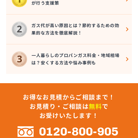
が行う支援策
近嵐商事有限会社
金子商事有限会社
桑原商店
ガス代が高い原因とは？節約するための効
郡司燃料店
果的な方法を徹底解説！
慶野燃料店
戸恒燃料店
戸村商店
一人暮らしのプロパンガス料金・地域相場
五味田商店
は？安くする方法や悩み事例も
江連燃料株式会社
高田プロパン店
国際鉱油株式会社
今市ガス株式会社
お得なお見積からご相談まで！
佐藤燃料店
佐野市エルピーガス販売協同組合
お見積り・ご相談は
無料
で
佐野燃料
お受けいたします！
細井プロパン
三愛オブリガス東日本株式会社 栃木支店 宇都宮
0120-800-905
営業所/卸売課