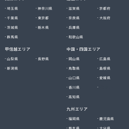
大田原エルピーガス保安センター協同組合
埼玉県
神奈川県
滋賀県
京都府
大陽日酸エネルギー株式会社 足利支店
千葉県
東京都
奈良県
大阪府
谷中田プロパン店
茨城県
栃木県
兵庫県
中央セントラルガス株式会社 宇都宮営業所
中央セントラルガス株式会社 那須営業所
群馬県
和歌山県
猪瀬プロパン店
町田屋商店出光興産大沢給油所
甲信越エリア
中国・四国エリア
町田商店
山梨県
長野県
岡山県
広島県
津吹商店
新潟県
鳥取県
島根県
津田商店
椎名商会
山口県
愛媛県
田邊工業株式会社 ガス直販部
香川県
徳島県
田邊工業株式会社 佐野工場
田邊工業株式会社 足利営業所
高知県
田邊工業株式会社 北関東保安センター
九州エリア
東栄プロパン
東京ガスエネルギー株式会社 宇都宮サービスセン
福岡県
鹿児島県
ター
熊本県
大分県