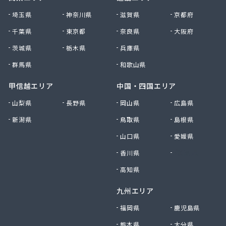
大田原エルピーガス保安センター協同組合
埼玉県
神奈川県
滋賀県
京都府
大陽日酸エネルギー株式会社 足利支店
千葉県
東京都
奈良県
大阪府
谷中田プロパン店
茨城県
栃木県
兵庫県
中央セントラルガス株式会社 宇都宮営業所
中央セントラルガス株式会社 那須営業所
群馬県
和歌山県
猪瀬プロパン店
町田屋商店出光興産大沢給油所
甲信越エリア
中国・四国エリア
町田商店
山梨県
長野県
岡山県
広島県
津吹商店
新潟県
鳥取県
島根県
津田商店
椎名商会
山口県
愛媛県
田邊工業株式会社 ガス直販部
香川県
徳島県
田邊工業株式会社 佐野工場
田邊工業株式会社 足利営業所
高知県
田邊工業株式会社 北関東保安センター
九州エリア
東栄プロパン
東京ガスエネルギー株式会社 宇都宮サービスセン
福岡県
鹿児島県
ター
熊本県
大分県