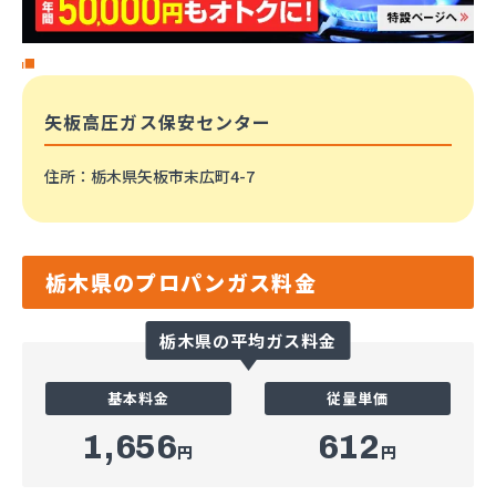
矢板高圧ガス保安センター
住所
：栃木県矢板市末広町4-7
栃木県のプロパンガス料金
栃木県の平均ガス料金
基本料金
従量単価
1,656
612
円
円