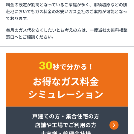
ミライフ株式会社 大田原店
料金の設定が割高となっているご家庭が多く、那須塩原などの別
烏山プロパン株式会社
荘地においてもガス料金のお安いガス会社のご案内が可能となっ
烏山通運株式会社プロパンガス
ております。
羽金商店
毎月のガス代を安くしたいとお考えの方は、一度当社の無料相談
益田屋プロパン有限会社
窓口へとご相談ください。
横川食販株式会社 一里販売所
横川食販株式会社一里販売所
河原実業株式会社 藤岡営業所
河内町エルピーガス協同組合
株式会社JAエルサポート LPガス総合センター
株式会社JAエルサポート ガス事業部
株式会社JAエルサポート じゃすぽーと真岡SS
株式会社JAエルサポート 県中支店
株式会社JAエルサポート 県東支店
株式会社JAエルサポート 佐野営業所
株式会社JAエルサポート 那須烏山営業所
株式会社JAエルサポート 日光営業所
株式会社JAエルサポート
株式会社JAエルサポート 県北支店