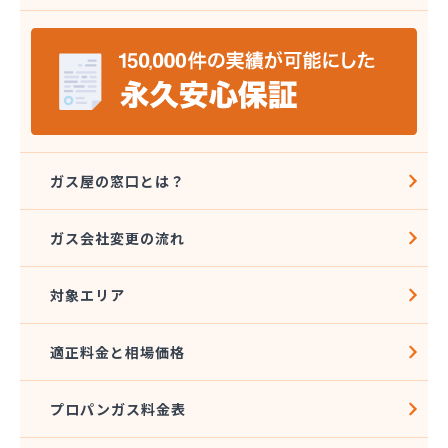
株式会社ミツウロコ 那須店
株式会社ミヤプロ
株式会社ミヤレン
株式会社ヤチネン
株式会社ヤマガス
株式会社ヤマグチ プロパンガス充填所
株式会社稲葉商店
株式会社宇都宮プロパン容器検査工場
ガス屋の窓口とは？
株式会社丸本イトウ
株式会社菊屋
ガス会社変更の流れ
株式会社菊泉
株式会社県民ガス保安センター
対象エリア
株式会社高圧容器検査所
株式会社篠田商店
株式会社小野里商店 佐野営業所
適正料金と相場価格
株式会社小林住設
株式会社須山液化ガス本社
プロパンガス料金表
株式会社瀬尾本店
株式会社西城