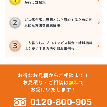
が行う支援策
近嵐商事有限会社
金子商事有限会社
桑原商店
ガス代が高い原因とは？節約するための効
郡司燃料店
果的な方法を徹底解説！
慶野燃料店
戸恒燃料店
戸村商店
一人暮らしのプロパンガス料金・地域相場
五味田商店
は？安くする方法や悩み事例も
江連燃料株式会社
高田プロパン店
国際鉱油株式会社
今市ガス株式会社
お得なお見積からご相談まで！
佐藤燃料店
佐野市エルピーガス販売協同組合
お見積り・ご相談は
無料
で
佐野燃料
お受けいたします！
細井プロパン
三愛オブリガス東日本株式会社 栃木支店 宇都宮
0120-800-905
営業所/卸売課