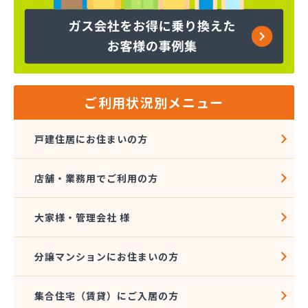
株式会社コープエナジー
株式会社コープエナジー 足利営業所
株式会社コボリ・ガス
株式会社サイサン 宇都宮営業所
株式会社サイサン 宇都宮北営業所
株式会社サイサン 今市営業所
ご利用状況別メニュー
株式会社サイサン 佐野営業所
株式会社サイサン 西那須野営業所
戸建住居にお住まいの方
株式会社サイサン 湯西川営業所
株式会社サイサン 栃木支店
店舗・業務用でご利用の方
株式会社サイサン 物流管理
株式会社スガマタ
株式会社スミスケ
大家様・管理会社 様
株式会社セガワ
株式会社プライズ小川
分譲マンションにお住まいの方
株式会社ミツウロコ 宇都宮オート営業所
株式会社ミツウロコ 宇都宮西部店
集合住宅（賃貸）にご入居の方
株式会社ミツウロコ 栃木支店