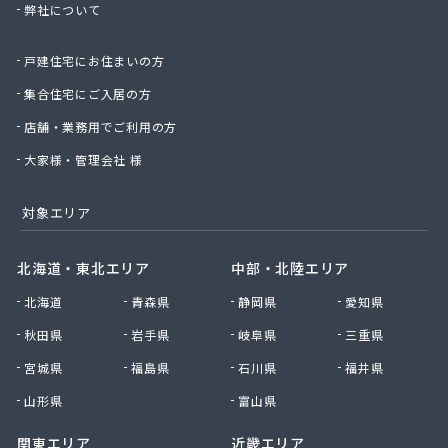
弊社について
星のや商店
星野商店
戸建住宅にお住まいの方
聖火産業株式会社
西部燃料ガス株式会社
集合住宅にご入居の方
静屋
店舗・業務用でご利用の方
石井商店
石崎平八郎商店
大家様・管理会社 様
石川プロパンガス
赤羽根プロパンガス
対象エリア
赤羽燃料店
川治プロパン
北海道・東北エリア
中部・北陸エリア
川津商店
北海道
青森県
静岡県
愛知県
川俣商販株式会社
早見商店
秋田県
岩手県
岐阜県
三重県
足利ガス株式会社
宮城県
福島県
石川県
福井県
足利ガス事業組合配送センター
足利団地ガス株式会社
山形県
富山県
大章液化ガス株式会社
関東エリア
近畿エリア
大塚プロパン