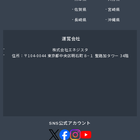
東上ガス株式会社 真岡営業所
佐賀県
宮崎県
東上ガス株式会社 那須営業所
藤川屋
長崎県
沖縄県
栃木アロー株式会社
栃木エルピーガスセンター協同組合
運営会社
栃木液化ガス株式会社
栃木県プロパンガス商業協同組合
株式会社エネジスタ
栃木石油株式会社 本社
住所：〒104-0044 東京都中央区明石町８−１ 聖路加タワー 34階
二葉屋商店
日光石油有限会社
日光線通運株式会社 日光支店
日光地区エルピーガス保安センター協同組合
日星石油株式会社 ガス販売グループ
日星石油株式会社 宇都宮事業所
日星石油株式会社 関谷ターミナル
NX商事株式会社 宇都宮支店 宇都宮LPガス事業
所
SNS公式アカウント
日東瓦斯株式会社 南河内営業所
日本ガス株式会社 宇都宮営業所