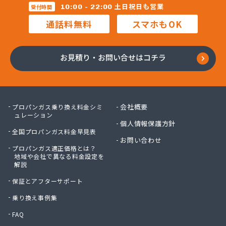
三柴正雄商店
土日祝日も営業
10:00 - 22:00
受付時間
三田岱治商店
通話料無料
スマホもOK
氏家高圧ガス保安センター
寺内商店
室井商店
お見積り・お問い合せはコチラ
篠崎ガス
若林商店
小篠酸素株式会社
小島プロパンガス株式会社
会社概要
プロパンガス乗り換え料金シミ
小島不動産
ュレーション
個人情報保護方針
小野口商事株式会社 本社
全国プロパンガス料金早見表
小野崎燃料設備有限会社
お問い合わせ
プロパンガス適正価格とは？
松島ガス株式会社
地域や会社で異なる料金設定を
上都賀プロパンガス協同組合
解説
真岡液化ガス協組
保証とアフターサポート
神山液化ガス
須田商事株式会社
乗り換え事例集
須田燃料株式会社
FAQ
須藤商店