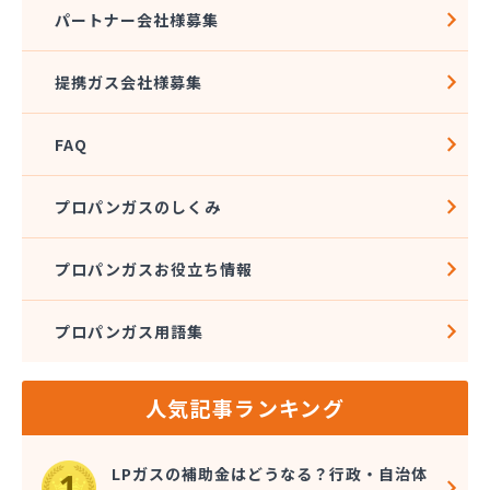
株式会社石沢商店 プロパンガス充填所オートスタ
パートナー会社様募集
ンド
株式会社石沢商店 鹿沼営業所
提携ガス会社様募集
株式会社石澤商店 宇都宮営業所
株式会社大野
FAQ
株式会社島田
株式会社東親エルピーガス配送センター
株式会社藤田液化燃料
プロパンガスのしくみ
株式会社二興
株式会社日乃出屋エナジー
プロパンガスお役立ち情報
株式会社福冨
株式会社平松総合企画 プロパンガス部
プロパンガス用語集
株式会社別井商店
株式会社油吉 LPガス事業部
関彰商事株式会社 真岡LPガスセンター
人気記事ランキング
岩谷産業株式会社 宇都宮支店
鬼怒川プロパン
吉澤保全株式会社倉庫
LPガスの補助金はどうなる？行政・自治体
橋本産業株式会社