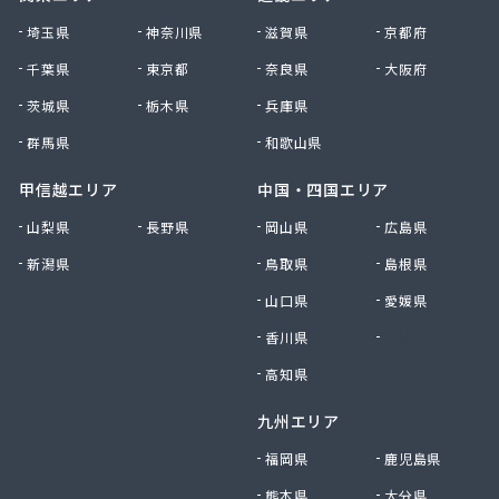
大田原エルピーガス保安センター協同組合
埼玉県
神奈川県
滋賀県
京都府
大陽日酸エネルギー株式会社 足利支店
千葉県
東京都
奈良県
大阪府
谷中田プロパン店
茨城県
栃木県
兵庫県
中央セントラルガス株式会社 宇都宮営業所
中央セントラルガス株式会社 那須営業所
群馬県
和歌山県
猪瀬プロパン店
町田屋商店出光興産大沢給油所
甲信越エリア
中国・四国エリア
町田商店
山梨県
長野県
岡山県
広島県
津吹商店
新潟県
鳥取県
島根県
津田商店
椎名商会
山口県
愛媛県
田邊工業株式会社 ガス直販部
香川県
徳島県
田邊工業株式会社 佐野工場
田邊工業株式会社 足利営業所
高知県
田邊工業株式会社 北関東保安センター
九州エリア
東栄プロパン
東京ガスエネルギー株式会社 宇都宮サービスセン
福岡県
鹿児島県
ター
熊本県
大分県