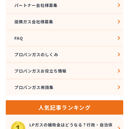
株式会社石沢商店 プロパンガス充填所オートスタ
パートナー会社様募集
ンド
株式会社石沢商店 鹿沼営業所
提携ガス会社様募集
株式会社石澤商店 宇都宮営業所
株式会社大野
FAQ
株式会社島田
株式会社東親エルピーガス配送センター
株式会社藤田液化燃料
プロパンガスのしくみ
株式会社二興
株式会社日乃出屋エナジー
プロパンガスお役立ち情報
株式会社福冨
株式会社平松総合企画 プロパンガス部
プロパンガス用語集
株式会社別井商店
株式会社油吉 LPガス事業部
関彰商事株式会社 真岡LPガスセンター
人気記事ランキング
岩谷産業株式会社 宇都宮支店
鬼怒川プロパン
吉澤保全株式会社倉庫
LPガスの補助金はどうなる？行政・自治体
橋本産業株式会社