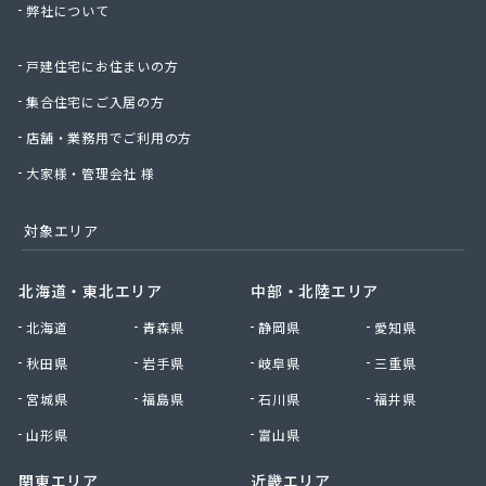
弊社について
星のや商店
星野商店
戸建住宅にお住まいの方
聖火産業株式会社
西部燃料ガス株式会社
集合住宅にご入居の方
静屋
店舗・業務用でご利用の方
石井商店
石崎平八郎商店
大家様・管理会社 様
石川プロパンガス
赤羽根プロパンガス
対象エリア
赤羽燃料店
川治プロパン
北海道・東北エリア
中部・北陸エリア
川津商店
北海道
青森県
静岡県
愛知県
川俣商販株式会社
早見商店
秋田県
岩手県
岐阜県
三重県
足利ガス株式会社
宮城県
福島県
石川県
福井県
足利ガス事業組合配送センター
足利団地ガス株式会社
山形県
富山県
大章液化ガス株式会社
関東エリア
近畿エリア
大塚プロパン