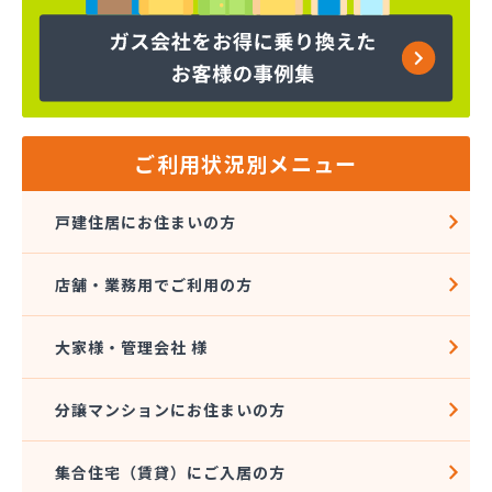
株式会社コープエナジー
株式会社コープエナジー 足利営業所
株式会社コボリ・ガス
株式会社サイサン 宇都宮営業所
株式会社サイサン 宇都宮北営業所
株式会社サイサン 今市営業所
ご利用状況別メニュー
株式会社サイサン 佐野営業所
株式会社サイサン 西那須野営業所
戸建住居にお住まいの方
株式会社サイサン 湯西川営業所
株式会社サイサン 栃木支店
店舗・業務用でご利用の方
株式会社サイサン 物流管理
株式会社スガマタ
株式会社スミスケ
大家様・管理会社 様
株式会社セガワ
株式会社プライズ小川
分譲マンションにお住まいの方
株式会社ミツウロコ 宇都宮オート営業所
株式会社ミツウロコ 宇都宮西部店
集合住宅（賃貸）にご入居の方
株式会社ミツウロコ 栃木支店