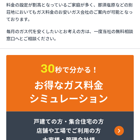
ミライフ株式会社 大田原店
料金の設定が割高となっているご家庭が多く、那須塩原などの別
烏山プロパン株式会社
荘地においてもガス料金のお安いガス会社のご案内が可能となっ
烏山通運株式会社プロパンガス
ております。
羽金商店
毎月のガス代を安くしたいとお考えの方は、一度当社の無料相談
益田屋プロパン有限会社
窓口へとご相談ください。
横川食販株式会社 一里販売所
横川食販株式会社一里販売所
河原実業株式会社 藤岡営業所
河内町エルピーガス協同組合
株式会社JAエルサポート LPガス総合センター
株式会社JAエルサポート ガス事業部
株式会社JAエルサポート じゃすぽーと真岡SS
株式会社JAエルサポート 県中支店
株式会社JAエルサポート 県東支店
株式会社JAエルサポート 佐野営業所
株式会社JAエルサポート 那須烏山営業所
株式会社JAエルサポート 日光営業所
株式会社JAエルサポート
株式会社JAエルサポート 県北支店