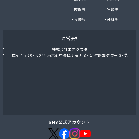
東上ガス株式会社 真岡営業所
佐賀県
宮崎県
東上ガス株式会社 那須営業所
藤川屋
長崎県
沖縄県
栃木アロー株式会社
栃木エルピーガスセンター協同組合
運営会社
栃木液化ガス株式会社
栃木県プロパンガス商業協同組合
株式会社エネジスタ
栃木石油株式会社 本社
住所：〒104-0044 東京都中央区明石町８−１ 聖路加タワー 34階
二葉屋商店
日光石油有限会社
日光線通運株式会社 日光支店
日光地区エルピーガス保安センター協同組合
日星石油株式会社 ガス販売グループ
日星石油株式会社 宇都宮事業所
日星石油株式会社 関谷ターミナル
NX商事株式会社 宇都宮支店 宇都宮LPガス事業
所
SNS公式アカウント
日東瓦斯株式会社 南河内営業所
日本ガス株式会社 宇都宮営業所