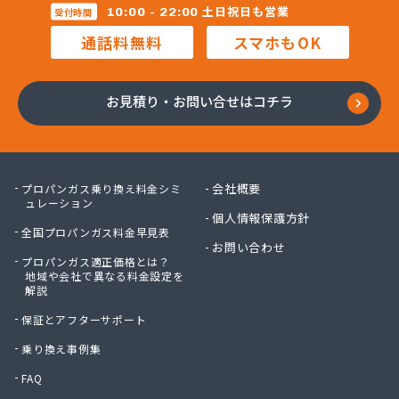
三柴正雄商店
土日祝日も営業
10:00 - 22:00
受付時間
三田岱治商店
通話料無料
スマホもOK
氏家高圧ガス保安センター
寺内商店
室井商店
お見積り・お問い合せはコチラ
篠崎ガス
若林商店
小篠酸素株式会社
小島プロパンガス株式会社
会社概要
プロパンガス乗り換え料金シミ
小島不動産
ュレーション
個人情報保護方針
小野口商事株式会社 本社
全国プロパンガス料金早見表
小野崎燃料設備有限会社
お問い合わせ
プロパンガス適正価格とは？
松島ガス株式会社
地域や会社で異なる料金設定を
上都賀プロパンガス協同組合
解説
真岡液化ガス協組
保証とアフターサポート
神山液化ガス
須田商事株式会社
乗り換え事例集
須田燃料株式会社
FAQ
須藤商店