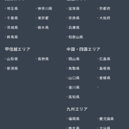
大田原エルピーガス保安センター協同組合
埼玉県
神奈川県
滋賀県
京都府
大陽日酸エネルギー株式会社 足利支店
千葉県
東京都
奈良県
大阪府
谷中田プロパン店
茨城県
栃木県
兵庫県
中央セントラルガス株式会社 宇都宮営業所
中央セントラルガス株式会社 那須営業所
群馬県
和歌山県
猪瀬プロパン店
町田屋商店出光興産大沢給油所
甲信越エリア
中国・四国エリア
町田商店
山梨県
長野県
岡山県
広島県
津吹商店
新潟県
鳥取県
島根県
津田商店
椎名商会
山口県
愛媛県
田邊工業株式会社 ガス直販部
香川県
徳島県
田邊工業株式会社 佐野工場
田邊工業株式会社 足利営業所
高知県
田邊工業株式会社 北関東保安センター
九州エリア
東栄プロパン
東京ガスエネルギー株式会社 宇都宮サービスセン
福岡県
鹿児島県
ター
熊本県
大分県