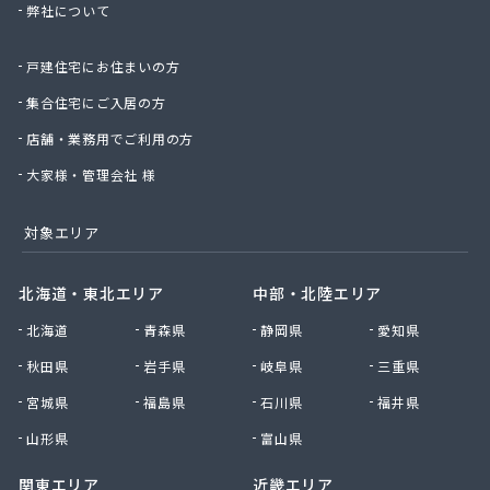
弊社について
星のや商店
星野商店
戸建住宅にお住まいの方
聖火産業株式会社
西部燃料ガス株式会社
集合住宅にご入居の方
静屋
店舗・業務用でご利用の方
石井商店
石崎平八郎商店
大家様・管理会社 様
石川プロパンガス
赤羽根プロパンガス
対象エリア
赤羽燃料店
川治プロパン
北海道・東北エリア
中部・北陸エリア
川津商店
北海道
青森県
静岡県
愛知県
川俣商販株式会社
早見商店
秋田県
岩手県
岐阜県
三重県
足利ガス株式会社
宮城県
福島県
石川県
福井県
足利ガス事業組合配送センター
足利団地ガス株式会社
山形県
富山県
大章液化ガス株式会社
関東エリア
近畿エリア
大塚プロパン