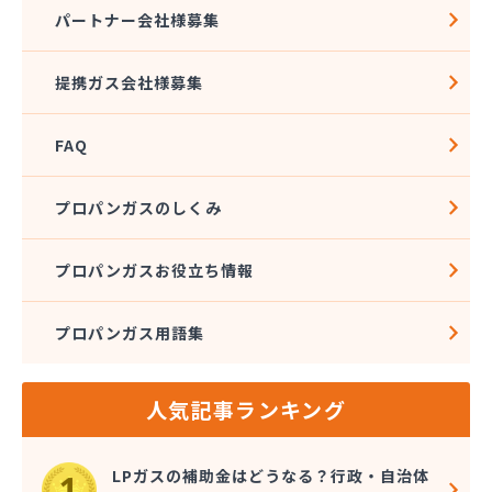
株式会社石沢商店 プロパンガス充填所オートスタ
パートナー会社様募集
ンド
株式会社石沢商店 鹿沼営業所
提携ガス会社様募集
株式会社石澤商店 宇都宮営業所
株式会社大野
FAQ
株式会社島田
株式会社東親エルピーガス配送センター
株式会社藤田液化燃料
プロパンガスのしくみ
株式会社二興
株式会社日乃出屋エナジー
プロパンガスお役立ち情報
株式会社福冨
株式会社平松総合企画 プロパンガス部
プロパンガス用語集
株式会社別井商店
株式会社油吉 LPガス事業部
関彰商事株式会社 真岡LPガスセンター
人気記事ランキング
岩谷産業株式会社 宇都宮支店
鬼怒川プロパン
吉澤保全株式会社倉庫
LPガスの補助金はどうなる？行政・自治体
橋本産業株式会社