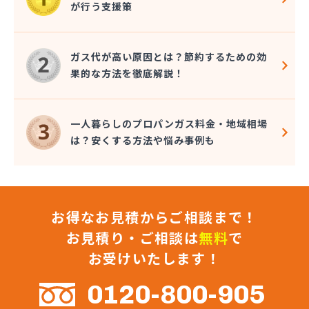
が行う支援策
近嵐商事有限会社
金子商事有限会社
桑原商店
ガス代が高い原因とは？節約するための効
郡司燃料店
果的な方法を徹底解説！
慶野燃料店
戸恒燃料店
戸村商店
一人暮らしのプロパンガス料金・地域相場
五味田商店
は？安くする方法や悩み事例も
江連燃料株式会社
高田プロパン店
国際鉱油株式会社
今市ガス株式会社
お得なお見積からご相談まで！
佐藤燃料店
佐野市エルピーガス販売協同組合
お見積り・ご相談は
無料
で
佐野燃料
お受けいたします！
細井プロパン
三愛オブリガス東日本株式会社 栃木支店 宇都宮
0120-800-905
営業所/卸売課