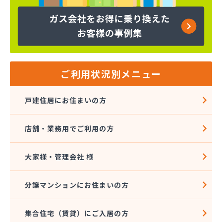
株式会社コープエナジー
株式会社コープエナジー 足利営業所
株式会社コボリ・ガス
株式会社サイサン 宇都宮営業所
株式会社サイサン 宇都宮北営業所
株式会社サイサン 今市営業所
ご利用状況別メニュー
株式会社サイサン 佐野営業所
株式会社サイサン 西那須野営業所
戸建住居にお住まいの方
株式会社サイサン 湯西川営業所
株式会社サイサン 栃木支店
店舗・業務用でご利用の方
株式会社サイサン 物流管理
株式会社スガマタ
株式会社スミスケ
大家様・管理会社 様
株式会社セガワ
株式会社プライズ小川
分譲マンションにお住まいの方
株式会社ミツウロコ 宇都宮オート営業所
株式会社ミツウロコ 宇都宮西部店
集合住宅（賃貸）にご入居の方
株式会社ミツウロコ 栃木支店