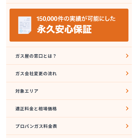
株式会社ミツウロコ 那須店
株式会社ミヤプロ
株式会社ミヤレン
株式会社ヤチネン
株式会社ヤマガス
株式会社ヤマグチ プロパンガス充填所
株式会社稲葉商店
株式会社宇都宮プロパン容器検査工場
ガス屋の窓口とは？
株式会社丸本イトウ
株式会社菊屋
ガス会社変更の流れ
株式会社菊泉
株式会社県民ガス保安センター
対象エリア
株式会社高圧容器検査所
株式会社篠田商店
株式会社小野里商店 佐野営業所
適正料金と相場価格
株式会社小林住設
株式会社須山液化ガス本社
プロパンガス料金表
株式会社瀬尾本店
株式会社西城