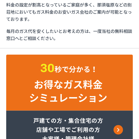
ミライフ株式会社 大田原店
料金の設定が割高となっているご家庭が多く、那須塩原などの別
烏山プロパン株式会社
荘地においてもガス料金のお安いガス会社のご案内が可能となっ
烏山通運株式会社プロパンガス
ております。
羽金商店
毎月のガス代を安くしたいとお考えの方は、一度当社の無料相談
益田屋プロパン有限会社
窓口へとご相談ください。
横川食販株式会社 一里販売所
横川食販株式会社一里販売所
河原実業株式会社 藤岡営業所
河内町エルピーガス協同組合
株式会社JAエルサポート LPガス総合センター
株式会社JAエルサポート ガス事業部
株式会社JAエルサポート じゃすぽーと真岡SS
株式会社JAエルサポート 県中支店
株式会社JAエルサポート 県東支店
株式会社JAエルサポート 佐野営業所
株式会社JAエルサポート 那須烏山営業所
株式会社JAエルサポート 日光営業所
株式会社JAエルサポート
株式会社JAエルサポート 県北支店