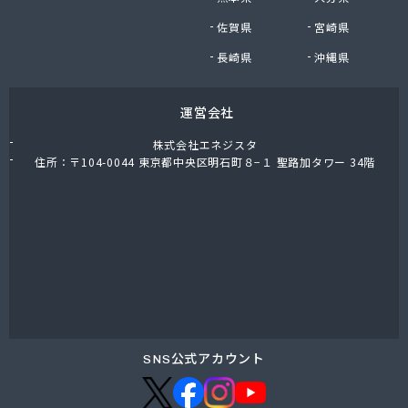
東上ガス株式会社 真岡営業所
佐賀県
宮崎県
東上ガス株式会社 那須営業所
藤川屋
長崎県
沖縄県
栃木アロー株式会社
栃木エルピーガスセンター協同組合
運営会社
栃木液化ガス株式会社
栃木県プロパンガス商業協同組合
株式会社エネジスタ
栃木石油株式会社 本社
住所：〒104-0044 東京都中央区明石町８−１ 聖路加タワー 34階
二葉屋商店
日光石油有限会社
日光線通運株式会社 日光支店
日光地区エルピーガス保安センター協同組合
日星石油株式会社 ガス販売グループ
日星石油株式会社 宇都宮事業所
日星石油株式会社 関谷ターミナル
NX商事株式会社 宇都宮支店 宇都宮LPガス事業
所
SNS公式アカウント
日東瓦斯株式会社 南河内営業所
日本ガス株式会社 宇都宮営業所