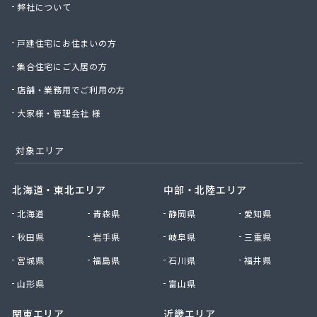
弊社について
星のや商店
星野商店
戸建住宅にお住まいの方
聖火産業株式会社
西部燃料ガス株式会社
集合住宅にご入居の方
静屋
店舗・業務用でご利用の方
石井商店
石崎平八郎商店
大家様・管理会社 様
石川プロパンガス
赤羽根プロパンガス
対象エリア
赤羽燃料店
川治プロパン
北海道・東北エリア
中部・北陸エリア
川津商店
北海道
青森県
静岡県
愛知県
川俣商販株式会社
早見商店
秋田県
岩手県
岐阜県
三重県
足利ガス株式会社
宮城県
福島県
石川県
福井県
足利ガス事業組合配送センター
足利団地ガス株式会社
山形県
富山県
大章液化ガス株式会社
関東エリア
近畿エリア
大塚プロパン