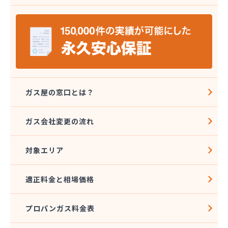
株式会社ミツウロコ 那須店
株式会社ミヤプロ
株式会社ミヤレン
株式会社ヤチネン
株式会社ヤマガス
株式会社ヤマグチ プロパンガス充填所
株式会社稲葉商店
株式会社宇都宮プロパン容器検査工場
ガス屋の窓口とは？
株式会社丸本イトウ
株式会社菊屋
ガス会社変更の流れ
株式会社菊泉
株式会社県民ガス保安センター
対象エリア
株式会社高圧容器検査所
株式会社篠田商店
株式会社小野里商店 佐野営業所
適正料金と相場価格
株式会社小林住設
株式会社須山液化ガス本社
プロパンガス料金表
株式会社瀬尾本店
株式会社西城