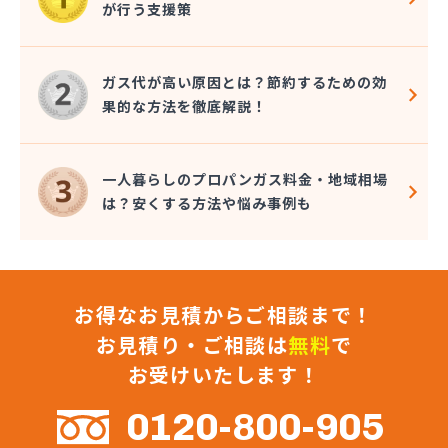
が行う支援策
近嵐商事有限会社
金子商事有限会社
桑原商店
ガス代が高い原因とは？節約するための効
郡司燃料店
果的な方法を徹底解説！
慶野燃料店
戸恒燃料店
戸村商店
一人暮らしのプロパンガス料金・地域相場
五味田商店
は？安くする方法や悩み事例も
江連燃料株式会社
高田プロパン店
国際鉱油株式会社
今市ガス株式会社
お得なお見積からご相談まで！
佐藤燃料店
佐野市エルピーガス販売協同組合
お見積り・ご相談は
無料
で
佐野燃料
お受けいたします！
細井プロパン
三愛オブリガス東日本株式会社 栃木支店 宇都宮
0120-800-905
営業所/卸売課