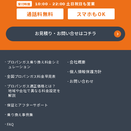
三柴正雄商店
土日祝日も営業
10:00 - 22:00
受付時間
三田岱治商店
通話料無料
スマホもOK
氏家高圧ガス保安センター
寺内商店
室井商店
お見積り・お問い合せはコチラ
篠崎ガス
若林商店
小篠酸素株式会社
小島プロパンガス株式会社
会社概要
プロパンガス乗り換え料金シミ
小島不動産
ュレーション
個人情報保護方針
小野口商事株式会社 本社
全国プロパンガス料金早見表
小野崎燃料設備有限会社
お問い合わせ
プロパンガス適正価格とは？
松島ガス株式会社
地域や会社で異なる料金設定を
上都賀プロパンガス協同組合
解説
真岡液化ガス協組
保証とアフターサポート
神山液化ガス
須田商事株式会社
乗り換え事例集
須田燃料株式会社
FAQ
須藤商店