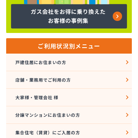
株式会社コープエナジー
株式会社コープエナジー 足利営業所
株式会社コボリ・ガス
株式会社サイサン 宇都宮営業所
株式会社サイサン 宇都宮北営業所
株式会社サイサン 今市営業所
ご利用状況別メニュー
株式会社サイサン 佐野営業所
株式会社サイサン 西那須野営業所
戸建住居にお住まいの方
株式会社サイサン 湯西川営業所
株式会社サイサン 栃木支店
店舗・業務用でご利用の方
株式会社サイサン 物流管理
株式会社スガマタ
株式会社スミスケ
大家様・管理会社 様
株式会社セガワ
株式会社プライズ小川
分譲マンションにお住まいの方
株式会社ミツウロコ 宇都宮オート営業所
株式会社ミツウロコ 宇都宮西部店
集合住宅（賃貸）にご入居の方
株式会社ミツウロコ 栃木支店