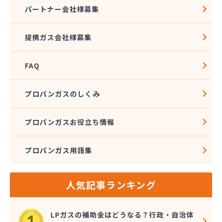
株式会社石沢商店 プロパンガス充填所オートスタ
パートナー会社様募集
ンド
株式会社石沢商店 鹿沼営業所
提携ガス会社様募集
株式会社石澤商店 宇都宮営業所
株式会社大野
FAQ
株式会社島田
株式会社東親エルピーガス配送センター
株式会社藤田液化燃料
プロパンガスのしくみ
株式会社二興
株式会社日乃出屋エナジー
プロパンガスお役立ち情報
株式会社福冨
株式会社平松総合企画 プロパンガス部
プロパンガス用語集
株式会社別井商店
株式会社油吉 LPガス事業部
関彰商事株式会社 真岡LPガスセンター
人気記事ランキング
岩谷産業株式会社 宇都宮支店
鬼怒川プロパン
吉澤保全株式会社倉庫
LPガスの補助金はどうなる？行政・自治体
橋本産業株式会社