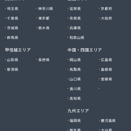
大田原エルピーガス保安センター協同組合
埼玉県
神奈川県
滋賀県
京都府
大陽日酸エネルギー株式会社 足利支店
千葉県
東京都
奈良県
大阪府
谷中田プロパン店
茨城県
栃木県
兵庫県
中央セントラルガス株式会社 宇都宮営業所
中央セントラルガス株式会社 那須営業所
群馬県
和歌山県
猪瀬プロパン店
町田屋商店出光興産大沢給油所
甲信越エリア
中国・四国エリア
町田商店
山梨県
長野県
岡山県
広島県
津吹商店
新潟県
鳥取県
島根県
津田商店
椎名商会
山口県
愛媛県
田邊工業株式会社 ガス直販部
香川県
徳島県
田邊工業株式会社 佐野工場
田邊工業株式会社 足利営業所
高知県
田邊工業株式会社 北関東保安センター
九州エリア
東栄プロパン
東京ガスエネルギー株式会社 宇都宮サービスセン
福岡県
鹿児島県
ター
熊本県
大分県