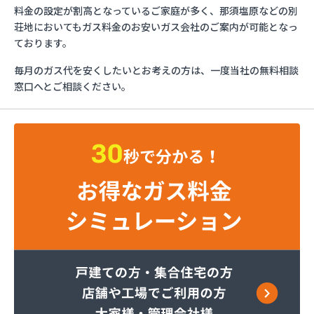
ミライフ株式会社 大田原店
料金の設定が割高となっているご家庭が多く、那須塩原などの別
烏山プロパン株式会社
荘地においてもガス料金のお安いガス会社のご案内が可能となっ
烏山通運株式会社プロパンガス
ております。
羽金商店
毎月のガス代を安くしたいとお考えの方は、一度当社の無料相談
益田屋プロパン有限会社
窓口へとご相談ください。
横川食販株式会社 一里販売所
横川食販株式会社一里販売所
河原実業株式会社 藤岡営業所
河内町エルピーガス協同組合
株式会社JAエルサポート LPガス総合センター
株式会社JAエルサポート ガス事業部
株式会社JAエルサポート じゃすぽーと真岡SS
株式会社JAエルサポート 県中支店
株式会社JAエルサポート 県東支店
株式会社JAエルサポート 佐野営業所
株式会社JAエルサポート 那須烏山営業所
株式会社JAエルサポート 日光営業所
株式会社JAエルサポート
株式会社JAエルサポート 県北支店