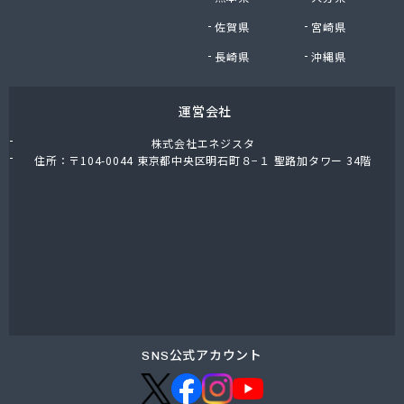
東上ガス株式会社 真岡営業所
佐賀県
宮崎県
東上ガス株式会社 那須営業所
藤川屋
長崎県
沖縄県
栃木アロー株式会社
栃木エルピーガスセンター協同組合
運営会社
栃木液化ガス株式会社
栃木県プロパンガス商業協同組合
株式会社エネジスタ
栃木石油株式会社 本社
住所：〒104-0044 東京都中央区明石町８−１ 聖路加タワー 34階
二葉屋商店
日光石油有限会社
日光線通運株式会社 日光支店
日光地区エルピーガス保安センター協同組合
日星石油株式会社 ガス販売グループ
日星石油株式会社 宇都宮事業所
日星石油株式会社 関谷ターミナル
NX商事株式会社 宇都宮支店 宇都宮LPガス事業
所
SNS公式アカウント
日東瓦斯株式会社 南河内営業所
日本ガス株式会社 宇都宮営業所