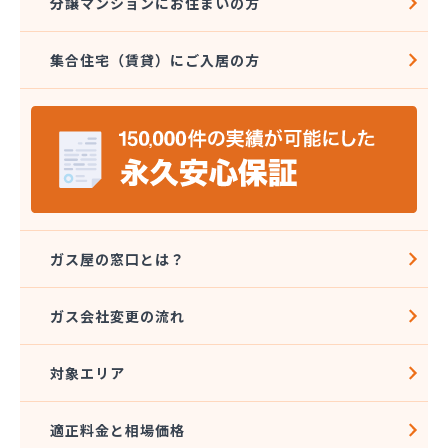
分譲マンションにお住まいの方
株式会社ミツウロコ 宇都宮オート営業所
株式会社ミツウロコ 宇都宮西部店
集合住宅（賃貸）にご入居の方
株式会社ミツウロコ 栃木支店
株式会社ミツウロコ 那須店
株式会社ミヤプロ
株式会社ミヤレン
株式会社ヤチネン
株式会社ヤマガス
株式会社ヤマグチ プロパンガス充填所
株式会社稲葉商店
株式会社宇都宮プロパン容器検査工場
ガス屋の窓口とは？
株式会社丸本イトウ
株式会社菊屋
ガス会社変更の流れ
株式会社菊泉
株式会社県民ガス保安センター
対象エリア
株式会社高圧容器検査所
株式会社篠田商店
株式会社小野里商店 佐野営業所
適正料金と相場価格
株式会社小林住設