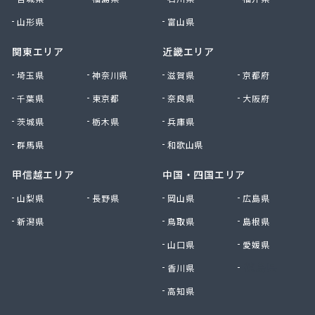
足利ガス事業組合配送センター
足利団地ガス株式会社
山形県
富山県
大章液化ガス株式会社
関東エリア
近畿エリア
大塚プロパン
大田原エルピーガス保安センター協同組合
埼玉県
神奈川県
滋賀県
京都府
大陽日酸エネルギー株式会社 足利支店
千葉県
東京都
奈良県
大阪府
谷中田プロパン店
茨城県
栃木県
兵庫県
中央セントラルガス株式会社 宇都宮営業所
中央セントラルガス株式会社 那須営業所
群馬県
和歌山県
猪瀬プロパン店
町田屋商店出光興産大沢給油所
甲信越エリア
中国・四国エリア
町田商店
山梨県
長野県
岡山県
広島県
津吹商店
新潟県
鳥取県
島根県
津田商店
椎名商会
山口県
愛媛県
田邊工業株式会社 ガス直販部
香川県
徳島県
田邊工業株式会社 佐野工場
田邊工業株式会社 足利営業所
高知県
田邊工業株式会社 北関東保安センター