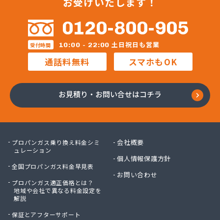
お受けいたします！
細井プロパン
三愛オブリガス東日本株式会社 栃木支店 宇都宮
0120-800-905
営業所/卸売課
三柴正雄商店
土日祝日も営業
10:00 - 22:00
受付時間
三田岱治商店
通話料無料
スマホもOK
氏家高圧ガス保安センター
寺内商店
室井商店
お見積り・お問い合せはコチラ
篠崎ガス
若林商店
小篠酸素株式会社
小島プロパンガス株式会社
会社概要
プロパンガス乗り換え料金シミ
小島不動産
ュレーション
個人情報保護方針
小野口商事株式会社 本社
全国プロパンガス料金早見表
小野崎燃料設備有限会社
お問い合わせ
プロパンガス適正価格とは？
松島ガス株式会社
地域や会社で異なる料金設定を
上都賀プロパンガス協同組合
解説
真岡液化ガス協組
保証とアフターサポート
神山液化ガス