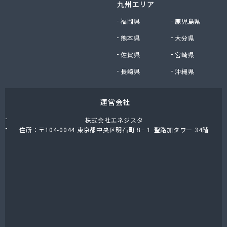
九州エリア
東栄プロパン
東京ガスエネルギー株式会社 宇都宮サービスセン
福岡県
鹿児島県
ター
熊本県
大分県
東上ガス株式会社 真岡営業所
佐賀県
宮崎県
東上ガス株式会社 那須営業所
藤川屋
長崎県
沖縄県
栃木アロー株式会社
栃木エルピーガスセンター協同組合
運営会社
栃木液化ガス株式会社
栃木県プロパンガス商業協同組合
株式会社エネジスタ
栃木石油株式会社 本社
住所：〒104-0044 東京都中央区明石町８−１ 聖路加タワー 34階
二葉屋商店
日光石油有限会社
日光線通運株式会社 日光支店
日光地区エルピーガス保安センター協同組合
日星石油株式会社 ガス販売グループ
日星石油株式会社 宇都宮事業所
日星石油株式会社 関谷ターミナル
NX商事株式会社 宇都宮支店 宇都宮LPガス事業