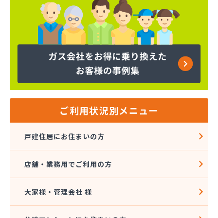
株式会社クレックス 宇都宮営業所
株式会社クレックス 那須塩原営業所
株式会社グローバルエナジー
株式会社グローバルエナジー 石井支店
株式会社コープエナジー
株式会社コープエナジー 足利営業所
株式会社コボリ・ガス
株式会社サイサン 宇都宮営業所
株式会社サイサン 宇都宮北営業所
株式会社サイサン 今市営業所
ご利用状況別メニュー
株式会社サイサン 佐野営業所
株式会社サイサン 西那須野営業所
戸建住居にお住まいの方
株式会社サイサン 湯西川営業所
株式会社サイサン 栃木支店
店舗・業務用でご利用の方
株式会社サイサン 物流管理
株式会社スガマタ
株式会社スミスケ
大家様・管理会社 様
株式会社セガワ
株式会社プライズ小川