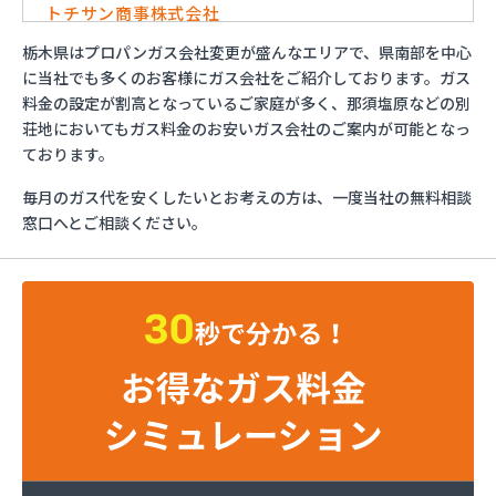
トチサン商事株式会社
フジオックス株式会社 宇都宮営業所
栃木県はプロパンガス会社変更が盛んなエリアで、県南部を中心
マイシティプロパンガス
に当社でも多くのお客様にガス会社をご紹介しております。ガス
ミライフ株式会社 大田原店
料金の設定が割高となっているご家庭が多く、那須塩原などの別
烏山プロパン株式会社
荘地においてもガス料金のお安いガス会社のご案内が可能となっ
烏山通運株式会社プロパンガス
ております。
羽金商店
毎月のガス代を安くしたいとお考えの方は、一度当社の無料相談
益田屋プロパン有限会社
窓口へとご相談ください。
横川食販株式会社 一里販売所
横川食販株式会社一里販売所
河原実業株式会社 藤岡営業所
河内町エルピーガス協同組合
株式会社JAエルサポート LPガス総合センター
株式会社JAエルサポート ガス事業部
株式会社JAエルサポート じゃすぽーと真岡SS
株式会社JAエルサポート 県中支店
株式会社JAエルサポート 県東支店
株式会社JAエルサポート 佐野営業所
株式会社JAエルサポート 那須烏山営業所