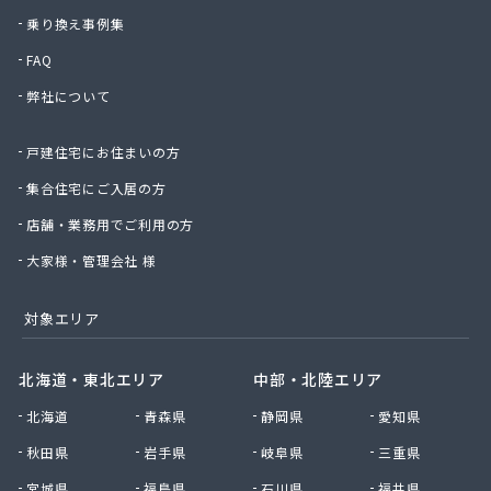
須田商事株式会社
乗り換え事例集
須田燃料株式会社
FAQ
須藤商店
弊社について
星のや商店
星野商店
戸建住宅にお住まいの方
聖火産業株式会社
西部燃料ガス株式会社
集合住宅にご入居の方
静屋
店舗・業務用でご利用の方
石井商店
石崎平八郎商店
大家様・管理会社 様
石川プロパンガス
赤羽根プロパンガス
対象エリア
赤羽燃料店
川治プロパン
北海道・東北エリア
中部・北陸エリア
川津商店
北海道
青森県
静岡県
愛知県
川俣商販株式会社
早見商店
秋田県
岩手県
岐阜県
三重県
足利ガス株式会社
宮城県
福島県
石川県
福井県