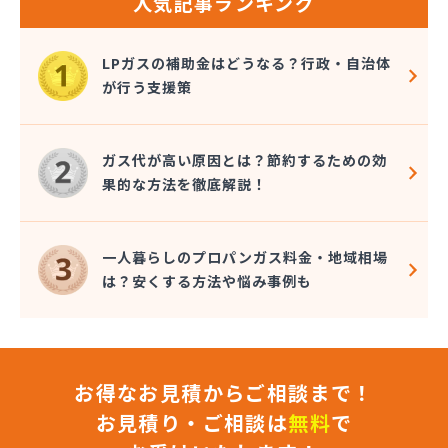
人気記事ランキング
岩谷産業株式会社 宇都宮支店
鬼怒川プロパン
吉澤保全株式会社倉庫
LPガスの補助金はどうなる？行政・自治体
橋本産業株式会社
が行う支援策
近嵐商事有限会社
金子商事有限会社
桑原商店
ガス代が高い原因とは？節約するための効
郡司燃料店
果的な方法を徹底解説！
慶野燃料店
戸恒燃料店
戸村商店
一人暮らしのプロパンガス料金・地域相場
五味田商店
は？安くする方法や悩み事例も
江連燃料株式会社
高田プロパン店
国際鉱油株式会社
今市ガス株式会社
お得なお見積からご相談まで！
佐藤燃料店
佐野市エルピーガス販売協同組合
お見積り・ご相談は
無料
で
佐野燃料