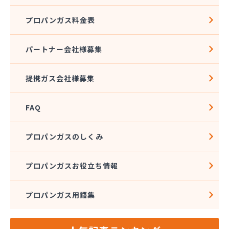
株式会社須山液化ガス本社
プロパンガス料金表
株式会社瀬尾本店
株式会社西城
株式会社石沢商店 プロパンガス充填所オートスタ
パートナー会社様募集
ンド
株式会社石沢商店 鹿沼営業所
提携ガス会社様募集
株式会社石澤商店 宇都宮営業所
株式会社大野
FAQ
株式会社島田
株式会社東親エルピーガス配送センター
株式会社藤田液化燃料
プロパンガスのしくみ
株式会社二興
株式会社日乃出屋エナジー
プロパンガスお役立ち情報
株式会社福冨
株式会社平松総合企画 プロパンガス部
プロパンガス用語集
株式会社別井商店
株式会社油吉 LPガス事業部
関彰商事株式会社 真岡LPガスセンター