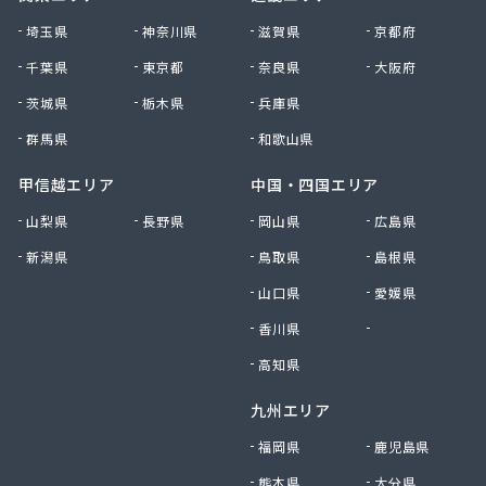
大田原エルピーガス保安センター協同組合
埼玉県
神奈川県
滋賀県
京都府
大陽日酸エネルギー株式会社 足利支店
千葉県
東京都
奈良県
大阪府
谷中田プロパン店
茨城県
栃木県
兵庫県
中央セントラルガス株式会社 宇都宮営業所
中央セントラルガス株式会社 那須営業所
群馬県
和歌山県
猪瀬プロパン店
町田屋商店出光興産大沢給油所
甲信越エリア
中国・四国エリア
町田商店
山梨県
長野県
岡山県
広島県
津吹商店
新潟県
鳥取県
島根県
津田商店
椎名商会
山口県
愛媛県
田邊工業株式会社 ガス直販部
香川県
徳島県
田邊工業株式会社 佐野工場
田邊工業株式会社 足利営業所
高知県
田邊工業株式会社 北関東保安センター
九州エリア
東栄プロパン
東京ガスエネルギー株式会社 宇都宮サービスセン
福岡県
鹿児島県
ター
熊本県
大分県