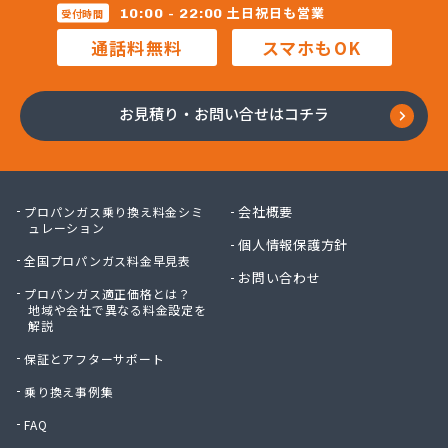
三柴正雄商店
土日祝日も営業
10:00 - 22:00
受付時間
三田岱治商店
通話料無料
スマホもOK
氏家高圧ガス保安センター
寺内商店
室井商店
お見積り・お問い合せはコチラ
篠崎ガス
若林商店
小篠酸素株式会社
小島プロパンガス株式会社
会社概要
プロパンガス乗り換え料金シミ
小島不動産
ュレーション
個人情報保護方針
小野口商事株式会社 本社
全国プロパンガス料金早見表
小野崎燃料設備有限会社
お問い合わせ
プロパンガス適正価格とは？
松島ガス株式会社
地域や会社で異なる料金設定を
上都賀プロパンガス協同組合
解説
真岡液化ガス協組
保証とアフターサポート
神山液化ガス
須田商事株式会社
乗り換え事例集
須田燃料株式会社
FAQ
須藤商店