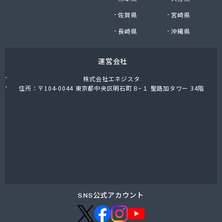
東上ガス株式会社 真岡営業所
佐賀県
宮崎県
東上ガス株式会社 那須営業所
藤川屋
長崎県
沖縄県
栃木アロー株式会社
栃木エルピーガスセンター協同組合
運営会社
栃木液化ガス株式会社
栃木県プロパンガス商業協同組合
株式会社エネジスタ
栃木石油株式会社 本社
住所：〒104-0044 東京都中央区明石町８−１ 聖路加タワー 34階
二葉屋商店
日光石油有限会社
日光線通運株式会社 日光支店
日光地区エルピーガス保安センター協同組合
日星石油株式会社 ガス販売グループ
日星石油株式会社 宇都宮事業所
日星石油株式会社 関谷ターミナル
NX商事株式会社 宇都宮支店 宇都宮LPガス事業
所
SNS公式アカウント
日東瓦斯株式会社 南河内営業所
日本ガス株式会社 宇都宮営業所