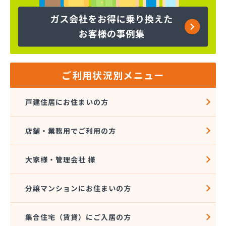
株式会社コープエナジー
株式会社コープエナジー 足利営業所
株式会社コボリ・ガス
株式会社サイサン 宇都宮営業所
株式会社サイサン 宇都宮北営業所
株式会社サイサン 今市営業所
ご利用状況別メニュー
株式会社サイサン 佐野営業所
株式会社サイサン 西那須野営業所
戸建住居にお住まいの方
株式会社サイサン 湯西川営業所
株式会社サイサン 栃木支店
店舗・業務用でご利用の方
株式会社サイサン 物流管理
株式会社スガマタ
株式会社スミスケ
大家様・管理会社 様
株式会社セガワ
株式会社プライズ小川
分譲マンションにお住まいの方
株式会社ミツウロコ 宇都宮オート営業所
株式会社ミツウロコ 宇都宮西部店
集合住宅（賃貸）にご入居の方
株式会社ミツウロコ 栃木支店