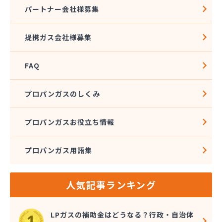
株式会社石沢商店 プロパンガス充填所オートスタ
パートナー会社様募集
ンド
株式会社石沢商店 鹿沼営業所
提携ガス会社様募集
株式会社石澤商店 宇都宮営業所
株式会社大野
FAQ
株式会社島田
株式会社東親エルピーガス配送センター
株式会社藤田液化燃料
プロパンガスのしくみ
株式会社二興
株式会社日乃出屋エナジー
プロパンガスお役立ち情報
株式会社福冨
株式会社平松総合企画 プロパンガス部
プロパンガス用語集
株式会社別井商店
株式会社油吉 LPガス事業部
関彰商事株式会社 真岡LPガスセンター
人気記事ランキング
岩谷産業株式会社 宇都宮支店
鬼怒川プロパン
吉澤保全株式会社倉庫
LPガスの補助金はどうなる？行政・自治体
橋本産業株式会社