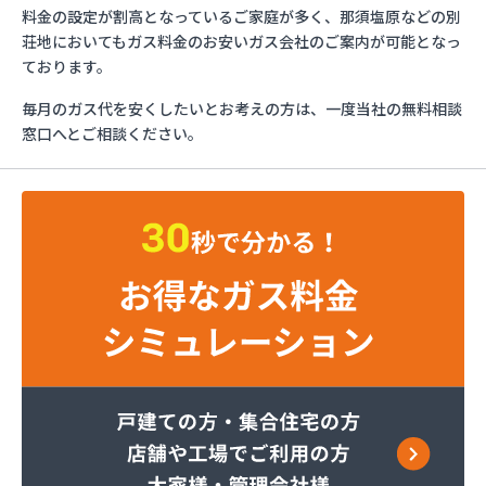
ミライフ株式会社 大田原店
料金の設定が割高となっているご家庭が多く、那須塩原などの別
烏山プロパン株式会社
荘地においてもガス料金のお安いガス会社のご案内が可能となっ
烏山通運株式会社プロパンガス
ております。
羽金商店
毎月のガス代を安くしたいとお考えの方は、一度当社の無料相談
益田屋プロパン有限会社
窓口へとご相談ください。
横川食販株式会社 一里販売所
横川食販株式会社一里販売所
河原実業株式会社 藤岡営業所
河内町エルピーガス協同組合
株式会社JAエルサポート LPガス総合センター
株式会社JAエルサポート ガス事業部
株式会社JAエルサポート じゃすぽーと真岡SS
株式会社JAエルサポート 県中支店
株式会社JAエルサポート 県東支店
株式会社JAエルサポート 佐野営業所
株式会社JAエルサポート 那須烏山営業所
株式会社JAエルサポート 日光営業所
株式会社JAエルサポート
株式会社JAエルサポート 県北支店