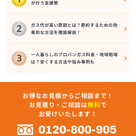
が行う支援策
近嵐商事有限会社
金子商事有限会社
桑原商店
ガス代が高い原因とは？節約するための効
郡司燃料店
果的な方法を徹底解説！
慶野燃料店
戸恒燃料店
戸村商店
一人暮らしのプロパンガス料金・地域相場
五味田商店
は？安くする方法や悩み事例も
江連燃料株式会社
高田プロパン店
国際鉱油株式会社
今市ガス株式会社
お得なお見積からご相談まで！
佐藤燃料店
佐野市エルピーガス販売協同組合
お見積り・ご相談は
無料
で
佐野燃料
お受けいたします！
細井プロパン
三愛オブリガス東日本株式会社 栃木支店 宇都宮
0120-800-905
営業所/卸売課