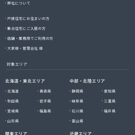
弊社について
星のや商店
星野商店
戸建住宅にお住まいの方
聖火産業株式会社
西部燃料ガス株式会社
集合住宅にご入居の方
静屋
店舗・業務用でご利用の方
石井商店
石崎平八郎商店
大家様・管理会社 様
石川プロパンガス
赤羽根プロパンガス
対象エリア
赤羽燃料店
川治プロパン
北海道・東北エリア
中部・北陸エリア
川津商店
北海道
青森県
静岡県
愛知県
川俣商販株式会社
早見商店
秋田県
岩手県
岐阜県
三重県
足利ガス株式会社
宮城県
福島県
石川県
福井県
足利ガス事業組合配送センター
足利団地ガス株式会社
山形県
富山県
大章液化ガス株式会社
関東エリア
近畿エリア
大塚プロパン