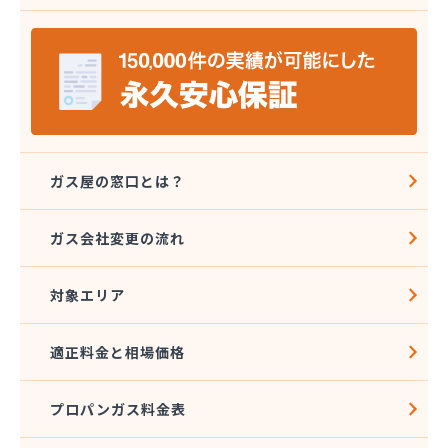
株式会社ミツウロコ 那須店
株式会社ミヤプロ
株式会社ミヤレン
株式会社ヤチネン
株式会社ヤマガス
株式会社ヤマグチ プロパンガス充填所
株式会社稲葉商店
株式会社宇都宮プロパン容器検査工場
ガス屋の窓口とは？
株式会社丸本イトウ
株式会社菊屋
ガス会社変更の流れ
株式会社菊泉
株式会社県民ガス保安センター
対象エリア
株式会社高圧容器検査所
株式会社篠田商店
株式会社小野里商店 佐野営業所
適正料金と相場価格
株式会社小林住設
株式会社須山液化ガス本社
プロパンガス料金表
株式会社瀬尾本店
株式会社西城