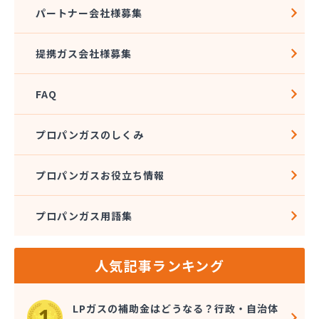
株式会社石沢商店 プロパンガス充填所オートスタ
パートナー会社様募集
ンド
株式会社石沢商店 鹿沼営業所
提携ガス会社様募集
株式会社石澤商店 宇都宮営業所
株式会社大野
FAQ
株式会社島田
株式会社東親エルピーガス配送センター
株式会社藤田液化燃料
プロパンガスのしくみ
株式会社二興
株式会社日乃出屋エナジー
プロパンガスお役立ち情報
株式会社福冨
株式会社平松総合企画 プロパンガス部
プロパンガス用語集
株式会社別井商店
株式会社油吉 LPガス事業部
関彰商事株式会社 真岡LPガスセンター
人気記事ランキング
岩谷産業株式会社 宇都宮支店
鬼怒川プロパン
吉澤保全株式会社倉庫
LPガスの補助金はどうなる？行政・自治体
橋本産業株式会社