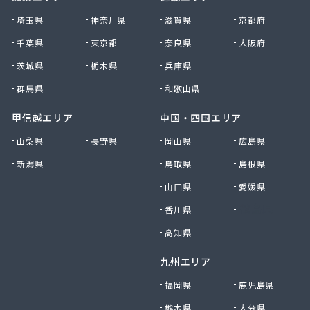
大田原エルピーガス保安センター協同組合
埼玉県
神奈川県
滋賀県
京都府
大陽日酸エネルギー株式会社 足利支店
千葉県
東京都
奈良県
大阪府
谷中田プロパン店
茨城県
栃木県
兵庫県
中央セントラルガス株式会社 宇都宮営業所
中央セントラルガス株式会社 那須営業所
群馬県
和歌山県
猪瀬プロパン店
町田屋商店出光興産大沢給油所
甲信越エリア
中国・四国エリア
町田商店
山梨県
長野県
岡山県
広島県
津吹商店
新潟県
鳥取県
島根県
津田商店
椎名商会
山口県
愛媛県
田邊工業株式会社 ガス直販部
香川県
徳島県
田邊工業株式会社 佐野工場
田邊工業株式会社 足利営業所
高知県
田邊工業株式会社 北関東保安センター
九州エリア
東栄プロパン
東京ガスエネルギー株式会社 宇都宮サービスセン
福岡県
鹿児島県
ター
熊本県
大分県