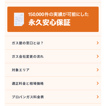
株式会社ミツウロコ 那須店
株式会社ミヤプロ
株式会社ミヤレン
株式会社ヤチネン
株式会社ヤマガス
株式会社ヤマグチ プロパンガス充填所
株式会社稲葉商店
株式会社宇都宮プロパン容器検査工場
ガス屋の窓口とは？
株式会社丸本イトウ
株式会社菊屋
ガス会社変更の流れ
株式会社菊泉
株式会社県民ガス保安センター
対象エリア
株式会社高圧容器検査所
株式会社篠田商店
株式会社小野里商店 佐野営業所
適正料金と相場価格
株式会社小林住設
株式会社須山液化ガス本社
プロパンガス料金表
株式会社瀬尾本店
株式会社西城