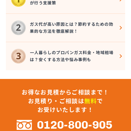
が行う支援策
近嵐商事有限会社
金子商事有限会社
桑原商店
ガス代が高い原因とは？節約するための効
郡司燃料店
果的な方法を徹底解説！
慶野燃料店
戸恒燃料店
戸村商店
一人暮らしのプロパンガス料金・地域相場
五味田商店
は？安くする方法や悩み事例も
江連燃料株式会社
高田プロパン店
国際鉱油株式会社
今市ガス株式会社
お得なお見積からご相談まで！
佐藤燃料店
佐野市エルピーガス販売協同組合
お見積り・ご相談は
無料
で
佐野燃料
お受けいたします！
細井プロパン
三愛オブリガス東日本株式会社 栃木支店 宇都宮
0120-800-905
営業所/卸売課