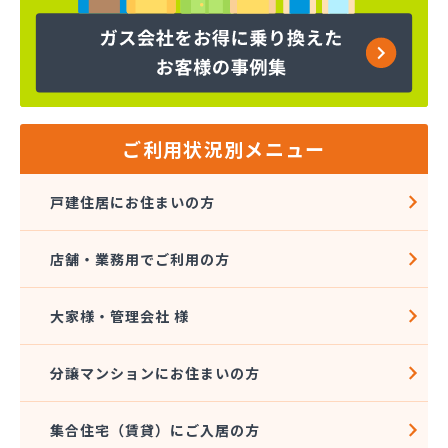
株式会社コープエナジー
株式会社コープエナジー 足利営業所
株式会社コボリ・ガス
株式会社サイサン 宇都宮営業所
株式会社サイサン 宇都宮北営業所
株式会社サイサン 今市営業所
ご利用状況別メニュー
株式会社サイサン 佐野営業所
株式会社サイサン 西那須野営業所
戸建住居にお住まいの方
株式会社サイサン 湯西川営業所
株式会社サイサン 栃木支店
店舗・業務用でご利用の方
株式会社サイサン 物流管理
株式会社スガマタ
株式会社スミスケ
大家様・管理会社 様
株式会社セガワ
株式会社プライズ小川
分譲マンションにお住まいの方
株式会社ミツウロコ 宇都宮オート営業所
株式会社ミツウロコ 宇都宮西部店
集合住宅（賃貸）にご入居の方
株式会社ミツウロコ 栃木支店