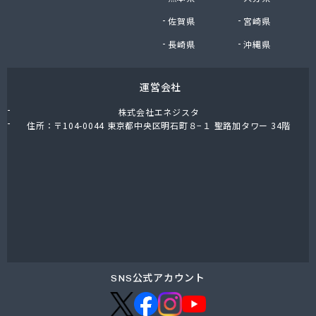
東上ガス株式会社 真岡営業所
佐賀県
宮崎県
東上ガス株式会社 那須営業所
藤川屋
長崎県
沖縄県
栃木アロー株式会社
栃木エルピーガスセンター協同組合
運営会社
栃木液化ガス株式会社
栃木県プロパンガス商業協同組合
株式会社エネジスタ
栃木石油株式会社 本社
住所：〒104-0044 東京都中央区明石町８−１ 聖路加タワー 34階
二葉屋商店
日光石油有限会社
日光線通運株式会社 日光支店
日光地区エルピーガス保安センター協同組合
日星石油株式会社 ガス販売グループ
日星石油株式会社 宇都宮事業所
日星石油株式会社 関谷ターミナル
NX商事株式会社 宇都宮支店 宇都宮LPガス事業
所
SNS公式アカウント
日東瓦斯株式会社 南河内営業所
日本ガス株式会社 宇都宮営業所