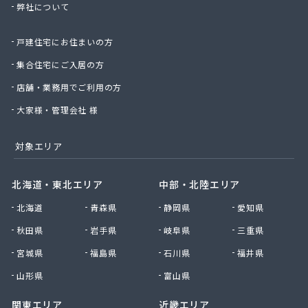
弊社について
星のや商店
星野商店
戸建住宅にお住まいの方
聖火産業株式会社
西部燃料ガス株式会社
集合住宅にご入居の方
静屋
店舗・業務用でご利用の方
石井商店
石崎平八郎商店
大家様・管理会社 様
石川プロパンガス
赤羽根プロパンガス
対象エリア
赤羽燃料店
川治プロパン
北海道・東北エリア
中部・北陸エリア
川津商店
北海道
青森県
静岡県
愛知県
川俣商販株式会社
早見商店
秋田県
岩手県
岐阜県
三重県
足利ガス株式会社
宮城県
福島県
石川県
福井県
足利ガス事業組合配送センター
足利団地ガス株式会社
山形県
富山県
大章液化ガス株式会社
関東エリア
近畿エリア
大塚プロパン