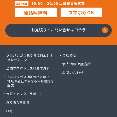
三柴正雄商店
土日祝日も営業
10:00 - 22:00
受付時間
三田岱治商店
通話料無料
スマホもOK
氏家高圧ガス保安センター
寺内商店
室井商店
お見積り・お問い合せはコチラ
篠崎ガス
若林商店
小篠酸素株式会社
小島プロパンガス株式会社
会社概要
プロパンガス乗り換え料金シミ
小島不動産
ュレーション
個人情報保護方針
小野口商事株式会社 本社
全国プロパンガス料金早見表
小野崎燃料設備有限会社
お問い合わせ
プロパンガス適正価格とは？
松島ガス株式会社
地域や会社で異なる料金設定を
上都賀プロパンガス協同組合
解説
真岡液化ガス協組
保証とアフターサポート
神山液化ガス
須田商事株式会社
乗り換え事例集
須田燃料株式会社
FAQ
須藤商店