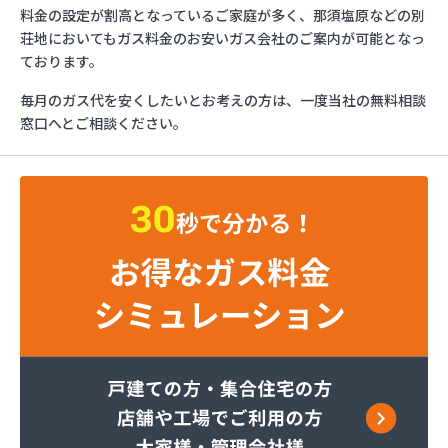
ミライフ株式会社 大田原店
料金の設定が割高となっているご家庭が多く、那須塩原などの別
烏山プロパン株式会社
荘地においてもガス料金のお安いガス会社のご案内が可能となっ
烏山通運株式会社プロパンガス
ております。
羽金商店
毎月のガス代を安くしたいとお考えの方は、一度当社の無料相談
益田屋プロパン有限会社
窓口へとご相談ください。
横川食販株式会社 一里販売所
横川食販株式会社一里販売所
河原実業株式会社 藤岡営業所
河内町エルピーガス協同組合
株式会社JAエルサポート LPガス総合センター
株式会社JAエルサポート ガス事業部
株式会社JAエルサポート じゃすぽーと真岡SS
株式会社JAエルサポート 県中支店
株式会社JAエルサポート 県東支店
株式会社JAエルサポート 佐野営業所
株式会社JAエルサポート 那須烏山営業所
株式会社JAエルサポート 日光営業所
株式会社JAエルサポート
株式会社JAエルサポート 県北支店