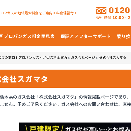
0120
・LPガスの地域最安料金をご案内＜料金保証付＞
受付時間
10:00 -
国プロパンガス
料金早見表
保証とアフターサポート
乗り換
ス屋の窓口 | プロパンガス・LPガス料金案内
ガス会社ページ
株式会社スガマタ
>
>
式会社スガマタ
栃木県のガス会社「株式会社スガマタ」の情報掲載ページであり
ません。予めご了承ください。ガス会社へのお問い合わせは、直接