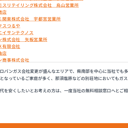
モスリテイリング株式会社 烏山営業所
商店
ニ関東株式会社 宇都宮営業所
クスつるや
エイサンテクノス
ン株式会社 矢板営業所
メ有限会社
油店
ン商事株式会社
ックス株式会社 宇都宮営業所
ロパンガス会社変更が盛んなエリアで、県南部を中心に当社でも
ティプロパンガス
となっているご家庭が多く、那須塩原などの別荘地においてもガス
フ株式会社 大田原店
ロパン株式会社
代を安くしたいとお考えの方は、一度当社の無料相談窓口へとご
運株式会社プロパンガス
店
プロパン有限会社
販株式会社 一里販売所
販株式会社一里販売所