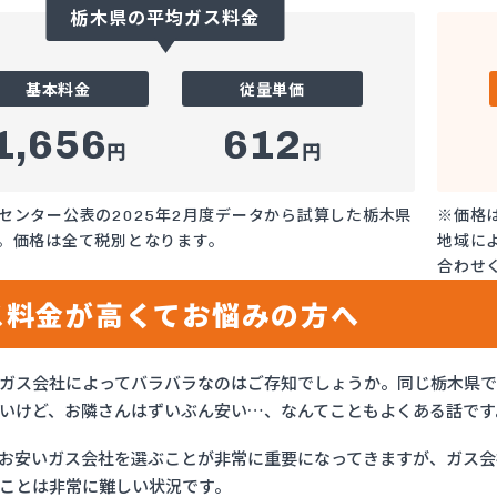
栃木県の平均ガス料金
基本料金
従量単価
1,656
612
円
円
センター公表の2025年2月度データから試算した栃木県
※価格
。価格は全て税別となります。
地域に
合わせ
ス料金が高くてお悩みの方へ
ガス会社によってバラバラなのはご存知でしょうか。同じ栃木県
いけど、お隣さんはずいぶん安い…、なんてこともよくある話です
お安いガス会社を選ぶことが非常に重要になってきますが、ガス会社
ことは非常に難しい状況です。