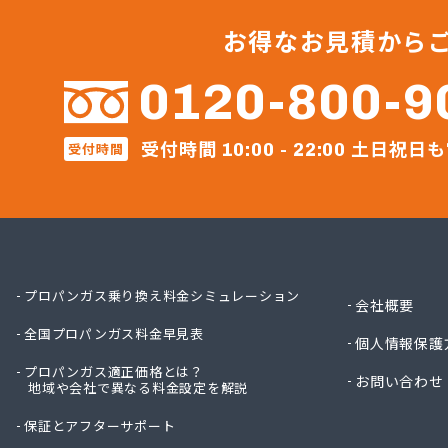
河原実
河内町
お得なお見積から
株式会
株式会
0120-800-9
株式会
株式会
受付時間
土日祝日も
株式会
受付時間
10:00 - 22:00
株式会
株式会
株式会
株式会
株式会
株式会
プロパンガス乗り換え料金シミュレーション
会社概要
株式会社
全国プロパンガス料金早見表
株式会社
個人情報保護
株式会社
プロパンガス適正価格とは？
お問い合わせ
株式会社
地域や会社で異なる料金設定を解説
株式会
保証とアフターサポート
株式会