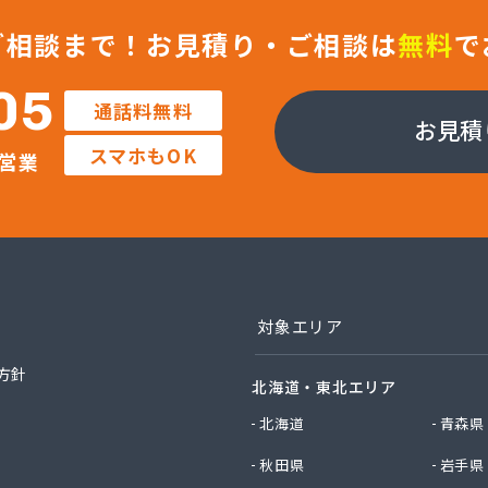
業株式会社 藤岡営業所
エルピーガス協同組合
ご相談まで！
お見積り・ご相談は
無料
で
社JAエルサポート LPガス総合センター
社JAエルサポート ガス事業部
05
通話料無料
社JAエルサポート じゃすぽーと真岡SS
お見積
社JAエルサポート 県中支店
スマホもOK
営業
社JAエルサポート 県東支店
社JAエルサポート 佐野営業所
社JAエルサポート 那須烏山営業所
社JAエルサポート 日光営業所
社JAエルサポート
社JAエルサポート 県北支店
社JOMOプロ関東 宇都宮支店
対象エリア
MIKANE
TOKAI 宇都宮支店
方針
北海道・東北エリア
TOKAI 小山支店
TOKAI 那須支店
北海道
青森県
社あいづや
秋田県
岩手県
社イイジマ