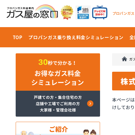
プロパンガス
TOP
プロパンガス乗り換え料金
シミュレーション
全
ガ
株
本ページは
けしており