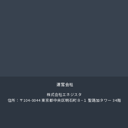
社サイサン 西那須野営業所
社サイサン 湯西川営業所
社サイサン 栃木支店
社サイサン 物流管理
社スガマタ
社スミスケ
社セガワ
社プライズ小川
社ミツウロコ 宇都宮オート営業所
社ミツウロコ 宇都宮西部店
社ミツウロコ 栃木支店
社ミツウロコ 那須店
運営会社
社ミヤプロ
株式会社エネジスタ
社ミヤレン
住所：〒104-0044 東京都中央区明石町８−１ 聖路加タワー 34階
社ヤチネン
社ヤマガス
社ヤマグチ プロパンガス充填所
社稲葉商店