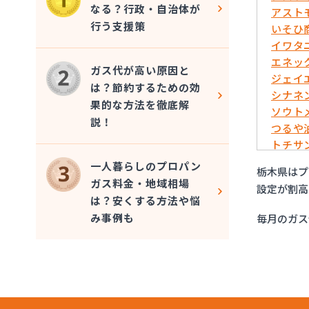
なる？行政・自治体が
アスト
行う支援策
いそひ
イワタ
エネッ
ガス代が高い原因と
ジェイ
は？節約するための効
シナネ
果的な方法を徹底解
ソウト
説！
つるや
トチサ
フジオ
一人暮らしのプロパン
栃木県はプ
マイシ
ガス料金・地域相場
設定が割高
ミライ
は？安くする方法や悩
烏山プ
み事例も
毎月のガス
烏山通
羽金商
益田屋
横川食
横川食