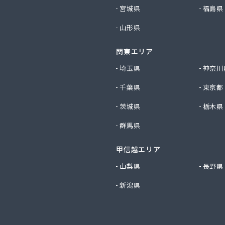
社エコファースト
宮城県
福島県
社エス・ケーガス
山形県
社エネサンスサービス
社エルピオ 宇都宮営業所
関東エリア
社オオイデ
社ガスパル 宇都宮販売所
埼玉県
神奈川
社ガスパル 那須販売所
千葉県
東京都
社キクチ
社クレックス 宇都宮営業所
茨城県
栃木県
社クレックス 那須塩原営業所
群馬県
社グローバルエナジー
社グローバルエナジー 石井支店
社コープエナジー
甲信越エリア
社コープエナジー 足利営業所
山梨県
長野県
社コボリ・ガス
新潟県
社サイサン 宇都宮営業所
社サイサン 宇都宮北営業所
社サイサン 今市営業所
社サイサン 佐野営業所